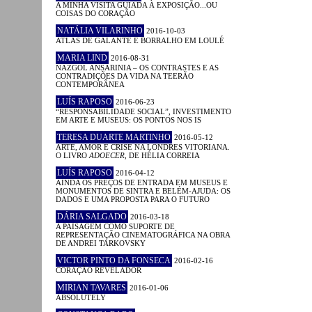
A MINHA VISITA GUIADA À EXPOSIÇÃO...OU
COISAS DO CORAÇÃO
NATÁLIA VILARINHO
2016-10-03
ATLAS DE GALANTE E BORRALHO EM LOULÉ
MARIA LIND
2016-08-31
NAZGOL ANSARINIA – OS CONTRASTES E AS
CONTRADIÇÕES DA VIDA NA TEERÃO
CONTEMPORÂNEA
LUÍS RAPOSO
2016-06-23
“RESPONSABILIDADE SOCIAL”, INVESTIMENTO
EM ARTE E MUSEUS: OS PONTOS NOS IS
TERESA DUARTE MARTINHO
2016-05-12
ARTE, AMOR E CRISE NA LONDRES VITORIANA.
O LIVRO
ADOECER
, DE HÉLIA CORREIA
LUÍS RAPOSO
2016-04-12
AINDA OS PREÇOS DE ENTRADA EM MUSEUS E
MONUMENTOS DE SINTRA E BELÉM-AJUDA: OS
DADOS E UMA PROPOSTA PARA O FUTURO
DÁRIA SALGADO
2016-03-18
A PAISAGEM COMO SUPORTE DE
REPRESENTAÇÃO CINEMATOGRÁFICA NA OBRA
DE ANDREI TARKOVSKY
VICTOR PINTO DA FONSECA
2016-02-16
CORAÇÃO REVELADOR
MIRIAN TAVARES
2016-01-06
ABSOLUTELY