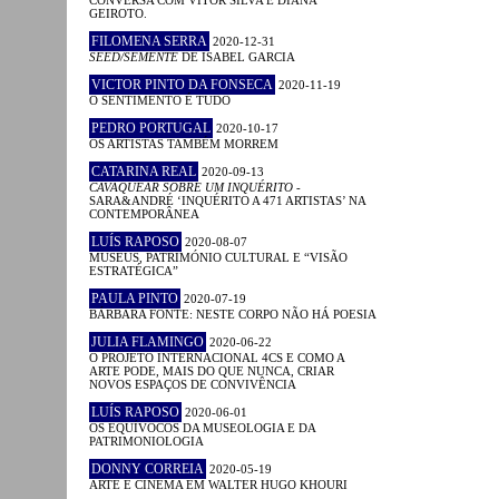
CONVERSA COM VÍTOR SILVA E DIANA
GEIROTO.
FILOMENA SERRA
2020-12-31
SEED/SEMENTE
DE ISABEL GARCIA
VICTOR PINTO DA FONSECA
2020-11-19
O SENTIMENTO É TUDO
PEDRO PORTUGAL
2020-10-17
OS ARTISTAS TAMBÉM MORREM
CATARINA REAL
2020-09-13
CAVAQUEAR SOBRE UM INQUÉRITO
-
SARA&ANDRÉ ‘INQUÉRITO A 471 ARTISTAS’ NA
CONTEMPORÂNEA
LUÍS RAPOSO
2020-08-07
MUSEUS, PATRIMÓNIO CULTURAL E “VISÃO
ESTRATÉGICA”
PAULA PINTO
2020-07-19
BÁRBARA FONTE: NESTE CORPO NÃO HÁ POESIA
JULIA FLAMINGO
2020-06-22
O PROJETO INTERNACIONAL 4CS E COMO A
ARTE PODE, MAIS DO QUE NUNCA, CRIAR
NOVOS ESPAÇOS DE CONVIVÊNCIA
LUÍS RAPOSO
2020-06-01
OS EQUÍVOCOS DA MUSEOLOGIA E DA
PATRIMONIOLOGIA
DONNY CORREIA
2020-05-19
ARTE E CINEMA EM WALTER HUGO KHOURI