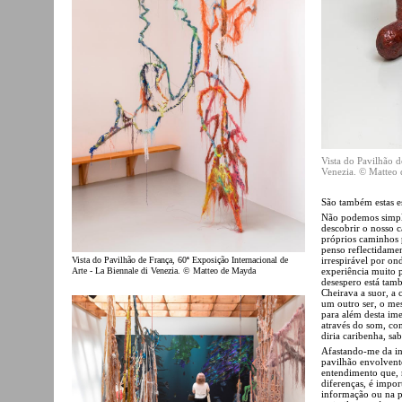
Vista do Pavilhão d
Venezia. © Matteo
São também estas e
Não podemos simple
descobrir o nosso 
próprios caminhos 
penso reflectidamen
irrespirável por o
Vista do Pavilhão de França, 60ª Exposição Internacional de
experiência muito p
Arte - La Biennale di Venezia. © Matteo de Mayda
desespero está tam
Cheirava a suor, a
um outro ser, o me
para além desta ime
através do som, co
diria caribenha, sab
Afastando-me da in
pavilhão envolvente
entendimento que, 
diferenças, é impor
informação ou na pa