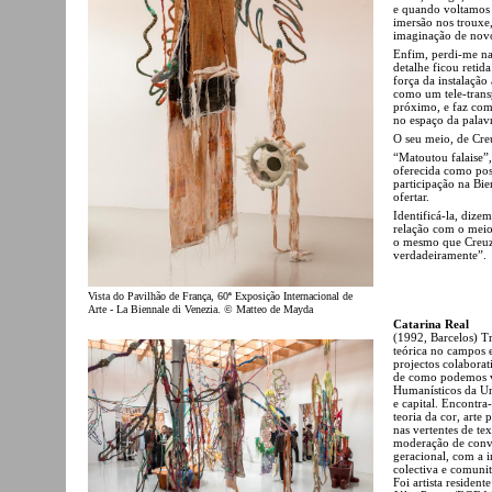
e quando voltamos a
imersão nos trouxe,
imaginação de novo
Enfim, perdi-me na
detalhe ficou retida
força da instalação
como um tele-trans
próximo, e faz com
no espaço da palavr
O seu meio, de Creuz
“Matoutou falaise”
oferecida como post
participação na Bi
ofertar.
Identificá-la, diz
relação com o meio
o mesmo que Creuze
verdadeiramente”.
Vista do Pavilhão de França, 60ª Exposição Internacional de
Arte - La Biennale di Venezia. © Matteo de Mayda
Catarina Real
(1992, Barcelos) Tra
teórica no campos e
projectos colabora
de como podemos v
Humanísticos da Un
e capital. Encontra
teoria da cor, arte
nas vertentes de tex
moderação de conver
geracional, com a i
colectiva e comunit
Foi artista reside