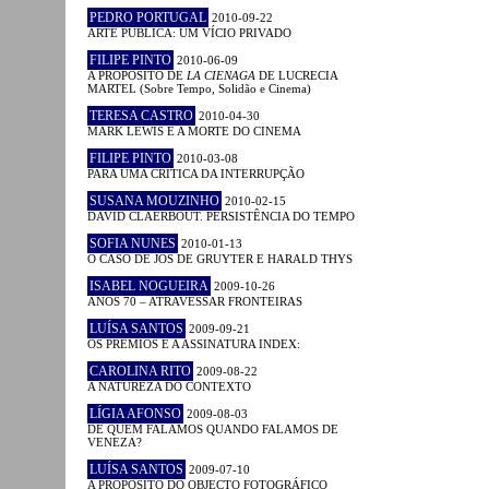
PEDRO PORTUGAL
2010-09-22
ARTE PÚBLICA: UM VÍCIO PRIVADO
FILIPE PINTO
2010-06-09
A PROPÓSITO DE
LA CIENAGA
DE LUCRECIA
MARTEL (Sobre Tempo, Solidão e Cinema)
TERESA CASTRO
2010-04-30
MARK LEWIS E A MORTE DO CINEMA
FILIPE PINTO
2010-03-08
PARA UMA CRÍTICA DA INTERRUPÇÃO
SUSANA MOUZINHO
2010-02-15
DAVID CLAERBOUT. PERSISTÊNCIA DO TEMPO
SOFIA NUNES
2010-01-13
O CASO DE JOS DE GRUYTER E HARALD THYS
ISABEL NOGUEIRA
2009-10-26
ANOS 70 – ATRAVESSAR FRONTEIRAS
LUÍSA SANTOS
2009-09-21
OS PRÉMIOS E A ASSINATURA INDEX:
CAROLINA RITO
2009-08-22
A NATUREZA DO CONTEXTO
LÍGIA AFONSO
2009-08-03
DE QUEM FALAMOS QUANDO FALAMOS DE
VENEZA?
LUÍSA SANTOS
2009-07-10
A PROPÓSITO DO OBJECTO FOTOGRÁFICO