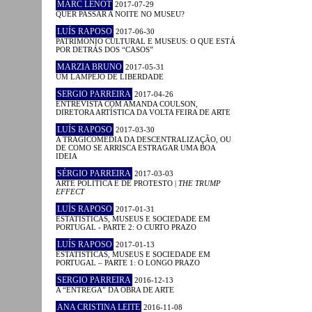
MARC LENOT
2017-07-29
QUER PASSAR A NOITE NO MUSEU?
LUÍS RAPOSO
2017-06-30
PATRIMÓNIO CULTURAL E MUSEUS: O QUE ESTÁ
POR DETRÁS DOS “CASOS”
MARZIA BRUNO
2017-05-31
UM LAMPEJO DE LIBERDADE
SERGIO PARREIRA
2017-04-26
ENTREVISTA COM AMANDA COULSON,
DIRETORA ARTÍSTICA DA VOLTA FEIRA DE ARTE
LUÍS RAPOSO
2017-03-30
A TRAGICOMÉDIA DA DESCENTRALIZAÇÃO, OU
DE COMO SE ARRISCA ESTRAGAR UMA BOA
IDEIA
SÉRGIO PARREIRA
2017-03-03
ARTE POLÍTICA E DE PROTESTO |
THE TRUMP
EFFECT
LUÍS RAPOSO
2017-01-31
ESTATÍSTICAS, MUSEUS E SOCIEDADE EM
PORTUGAL - PARTE 2: O CURTO PRAZO
LUÍS RAPOSO
2017-01-13
ESTATÍSTICAS, MUSEUS E SOCIEDADE EM
PORTUGAL – PARTE 1: O LONGO PRAZO
SERGIO PARREIRA
2016-12-13
A “ENTREGA” DA OBRA DE ARTE
ANA CRISTINA LEITE
2016-11-08