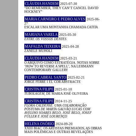
CLÁUDIA HANDEM
2025-07-30
“DO REMEMBER, THEY CAN’T CANCEL DAVID
HOCKNEY”
MARIA CARNEIRO E PEDRO ALVES
2025-06-
27
ESCALAR UMA MONTANHA CHAMADA
CATITA
MARIANA VARELA
2025-05-30
ENTRE OS VOSSOS DENTES
MAFALDA TEIXEIRA
2025-04-28
ZANELE MUHOLI
CLÁUDIA HANDEM
2025-03-21
O ARQUIVO COMO ESTRATÉGIA. NOTAS SOBRE
‘HOW TO REVERSE A SPELL’, NA LEHMANN
CONTEMPORARY GALLERY
PEDRO CABRAL SANTO
2025-02-21
JORGE FERRÉ I EL COR ABSTRACTE
CRISTINA FILIPE
2025-01-10
TUBOLAGEM
, DE MARIA JOSÉ OLIVEIRA
CRISTINA FILIPE
2024-11-25
FLORA CALDENSE. UMA COLABORAÇÃO
PÓSTUMA DE MARTA GALVÃO LUCAS COM
AVELINO SOARES BELO, JOSÉ BELO, JOSEF
FÜLLER E JOSÉ LOURENÇO
HELENA OSÓRIO
2024-09-20
XXIII BIAC: OS ARTISTAS PREMIADOS, AS OBRAS
MAIS POLÉMICAS E OUTRAS REVELAÇÕES