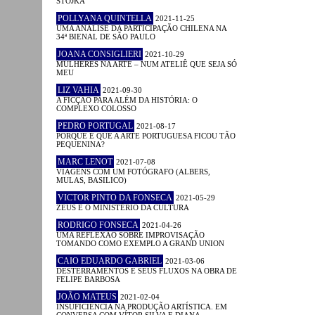
STOJKA
POLLYANA QUINTELLA
2021-11-25
UMA ANÁLISE DA PARTICIPAÇÃO CHILENA NA
34ª BIENAL DE SÃO PAULO
JOANA CONSIGLIERI
2021-10-29
MULHERES NA ARTE – NUM ATELIÊ QUE SEJA SÓ
MEU
LIZ VAHIA
2021-09-30
A FICÇÃO PARA ALÉM DA HISTÓRIA: O
COMPLEXO COLOSSO
PEDRO PORTUGAL
2021-08-17
PORQUE É QUE A ARTE PORTUGUESA FICOU TÃO
PEQUENINA?
MARC LENOT
2021-07-08
VIAGENS COM UM FOTÓGRAFO (ALBERS,
MULAS, BASILICO)
VICTOR PINTO DA FONSECA
2021-05-29
ZEUS E O MINISTÉRIO DA CULTURA
RODRIGO FONSECA
2021-04-26
UMA REFLEXÃO SOBRE IMPROVISAÇÃO
TOMANDO COMO EXEMPLO A GRAND UNION
CAIO EDUARDO GABRIEL
2021-03-06
DESTERRAMENTOS E SEUS FLUXOS NA OBRA DE
FELIPE BARBOSA
JOÃO MATEUS
2021-02-04
INSUFICIÊNCIA NA PRODUÇÃO ARTÍSTICA. EM