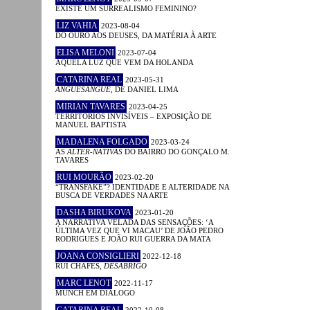
EXISTE UM SURREALISMO FEMININO?
LIZ VAHIA
2023-08-04
DO OURO AOS DEUSES, DA MATÉRIA À ARTE
ELISA MELONI
2023-07-04
AQUELA LUZ QUE VEM DA HOLANDA
CATARINA REAL
2023-05-31
ANGUESÂNGUE
, DE DANIEL LIMA
MIRIAN TAVARES
2023-04-25
TERRITÓRIOS INVISÍVEIS – EXPOSIÇÃO DE
MANUEL BAPTISTA
MADALENA FOLGADO
2023-03-24
AS
ALTER-NATIVAS
DO BAIRRO DO GONÇALO M.
TAVARES
RUI MOURÃO
2023-02-20
“TRANSFAKE”? IDENTIDADE E ALTERIDADE NA
BUSCA DE VERDADES NA ARTE
DASHA BIRUKOVA
2023-01-20
A NARRATIVA VELADA DAS SENSAÇÕES: ‘A
ÚLTIMA VEZ QUE VI MACAU’ DE JOÃO PEDRO
RODRIGUES E JOÃO RUI GUERRA DA MATA
JOANA CONSIGLIERI
2022-12-18
RUI CHAFES,
DESABRIGO
MARC LENOT
2022-11-17
MUNCH EM DIÁLOGO