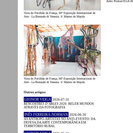
Júlio Pomar/EGEA
Vista do Pavilhão de França, 60ª Exposição Internacional de
Arte - La Biennale di Venezia. © Matteo de Mayda
Vista do Pavilhão de França, 60ª Exposição Internacional de
Arte - La Biennale di Venezia. © Matteo de Mayda
Outros artigos:
LEONOR VEIGA
2026-07-31
RENCONTRES D´ARLES 2026
: RELER MUNDOS
ATRAVÉS DA FOTOGRAFIA
INÊS FERREIRA-NORMAN
2026-06-30
AS ANTROPO-ARTISTAS NO ANTI-EVENTO: DA
DEFESA DA ARTE CONTEMPORÂNEA EM
TERRITÓRIO RURAL