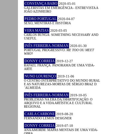
CONSTANÇA BABO
2020-05-01
GALERISTAS EM EMERGÊNCIA - ENTREVISTA A
JOÃO AZINHEIRO
PEDRO PORTUGAL
2020-04-07
SEXO, MENTIRAS E HISTÓRIA
VERA MATIAS
2020-03-05
CARLOS BUNGA: SOMETHING NECESSARY AND
USEFUL
INÊS FERREIRA-NORMAN
2020-01-30
PORTUGAL PROGRESSIVO:
ME TOO
OU
MEET
WHO
?
DONNY CORREIA
2019-12-27
RAFAEL FRANÇA: PANORAMA DE UMA VIDA-
ARTE
NUNO LOURENÇO
2019-11-06
O CENTRO INTERPRETATIVO DO MUNDO RURAL
E AS NATUREZAS-MORTAS DE SÉRGIO BRAZ D
´ALMEIDA
INÊS FERREIRA-NORMAN
2019-10-05
PROBLEMAS NA ERA DA
SMARTIFICAÇÃO
: O
ARQUIVO E A VIDA ARTÍSTICA E CULTURAL
REGIONAL
CARLA CARBONE
2019-08-20
FERNANDO LEMOS DESIGNER
DONNY CORREIA
2019-07-18
ANA AMORIM: MAPAS MENTAIS DE UMA VIDA-
OBRA