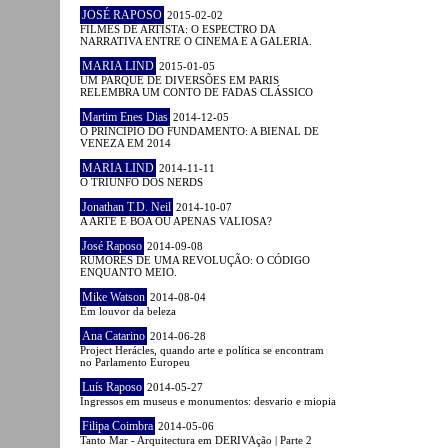
JOSÉ RAPOSO
2015-02-02
FILMES DE ARTISTA: O ESPECTRO DA
NARRATIVA ENTRE O CINEMA E A GALERIA.
MARIA LIND
2015-01-05
UM PARQUE DE DIVERSÕES EM PARIS
RELEMBRA UM CONTO DE FADAS CLÁSSICO
Martim Enes Dias
2014-12-05
O PRINCÍPIO DO FUNDAMENTO: A BIENAL DE
VENEZA EM 2014
MARIA LIND
2014-11-11
O TRIUNFO DOS NERDS
Jonathan T.D. Neil
2014-10-07
A ARTE É BOA OU APENAS VALIOSA?
José Raposo
2014-09-08
RUMORES DE UMA REVOLUÇÃO: O CÓDIGO
ENQUANTO MEIO.
Mike Watson
2014-08-04
Em louvor da beleza
Ana Catarino
2014-06-28
Project Herácles, quando arte e política se encontram
no Parlamento Europeu
Luís Raposo
2014-05-27
Ingressos em museus e monumentos: desvario e miopia
Filipa Coimbra
2014-05-06
Tanto Mar - Arquitectura em DERIVAção | Parte 2