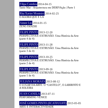
Filipa Coimbra
2014-04-15
Tanto Mar - Arquitectura em DERIVAção | Parte 1
Rita Xavier Monteiro
2014-02-25
O AGORA QUE É LÁ
Aimee Lin
2014-01-15
ZENG FANZHI
FILIPE PINTO
2013-12-20
PERSPECTIVA E EXTRUSÃO. Uma História da Arte
(parte 4 de 4)
FILIPE PINTO
2013-11-28
PERSPECTIVA E EXTRUSÃO. Uma História da Arte
(parte 3 de 4)
FILIPE PINTO
2013-10-25
PERSPECTIVA E EXTRUSÃO. Uma História da Arte
(parte 2 de 4)
FILIPE PINTO
2013-09-16
PERSPECTIVA E EXTRUSÃO. Uma História da Arte
(parte 1 de 4)
JULIANA MORAES
2013-08-12
O
LUGAR
DA ARTE: O “CASTELO”, O
LABIRINTO
E
A SOLEIRA
JUAN CANELA
2013-07-11
PERFORMING VENICE
JOSÉ GOMES PINTO (ECATI/ULHT)
2013-05-05
ARTE E INTERACTIVIDADE