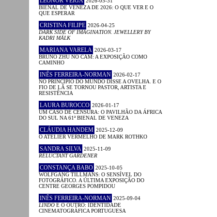
LEONOR VEIGA
2026-05-31
BIENAL DE VENEZA DE 2026: O QUE VER E O
QUE ESPERAR
CRISTINA FILIPE
2026-04-25
DARK SIDE OF IMAGINATION. JEWELLERY BY
KADRI MÄLK
MARIANA VARELA
2026-03-17
BRUNO ZHU NO CAM: A EXPOSIÇÃO COMO
CAMINHO
INÊS FERREIRA-NORMAN
2026-02-17
NO PRINCÍPIO DO MUNDO DISSE A OVELHA. E O
FIO DE LÃ SE TORNOU PASTOR, ARTISTA E
RESISTÊNCIA
LAURA BUROCCO
2026-01-17
UM CASO DE CENSURA: O PAVILHÃO DA ÁFRICA
DO SUL NA 61ª BIENAL DE VENEZA
CLÁUDIA HANDEM
2025-12-09
O ATELIER VERMELHO DE MARK ROTHKO
SANDRA SILVA
2025-11-09
RELUCTANT GARDENER
CONSTANÇA BABO
2025-10-05
WOLFGANG TILLMANS: O SENSÍVEL DO
FOTOGRÁFICO. A ÚLTIMA EXPOSIÇÃO DO
CENTRE GEORGES POMPIDOU
INÊS FERREIRA-NORMAN
2025-09-04
LINDO
E O OUTRO: IDENTIDADE
CINEMATOGRÁFICA PORTUGUESA