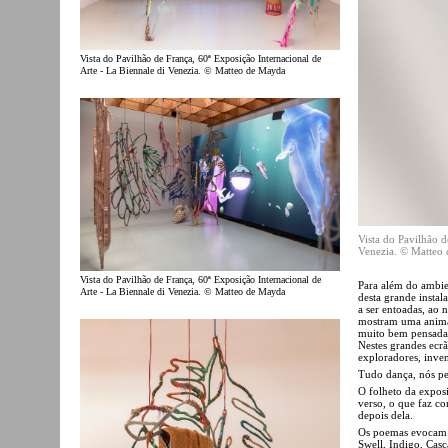
Vista do Pavilhão de França, 60ª Exposição Internacional de
Arte - La Biennale di Venezia. © Matteo de Mayda
Vista do Pavilhão d
Venezia. © Matteo
Vista do Pavilhão de França, 60ª Exposição Internacional de
Para além do ambie
Arte - La Biennale di Venezia. © Matteo de Mayda
desta grande instal
a ser entoadas, ao 
mostram uma animaç
muito bem pensada a
Nestes grandes ecr
exploradores, inve
Tudo dança, nós pel
O folheto da expos
verso, o que faz c
depois dela.
Os poemas evocam f
Swell, Indigo, Casc