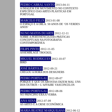
PEDRO CABRAL SANTO
2013-04-11
A IMAGEM EM MOVIMENTO NO CONTEXTO
ESPECÍFICO DAS ARTES PLÁSTICAS EM
PORTUGAL
MARCELO FELIX
2013-01-08
O ESPAÇO E A ORLA. 50 ANOS DE ‘OS VERDES
ANOS’
NUNO MATOS DUARTE
2012-12-11
SOBRE A PERTINÊNCIA DAS PRÁTICAS
CONCEPTUAIS NA FOTOGRAFIA
CONTEMPORÂNEA
FILIPE PINTO
2012-11-05
ASSEMBLAGE TROCKEL
MIGUEL RODRIGUES
2012-10-07
BIRD
JOSÉ BÁRTOLO
2012-09-21
CHEGOU A HORA DOS DESIGNERS
PEDRO PORTUGAL
2012-09-07
PORQUE É QUE OS ARTISTAS DIZEM MAL UNS
DOS OUTROS + L’AFFAIRE VASCONCELOS
PEDRO PORTUGAL
2012-08-06
NO PRINCÍPIO ERA A VERBA
ANA SENA
2012-07-09
AS ARTES E A CRISE ECONÓMICA
MARIA BEATRIZ MARQUILHAS
2012-06-12