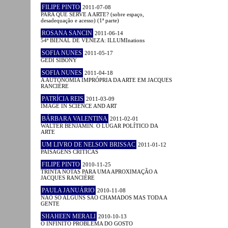
FILIPE PINTO
2011-07-08
PARA QUE SERVE A ARTE? (sobre espaço,
desadequação e acesso) (1ª parte)
ROSANA SANCIN
2011-06-14
54ª BIENAL DE VENEZA: ILLUMInations
SOFIA NUNES
2011-05-17
GEDI SIBONY
SOFIA NUNES
2011-04-18
A AUTONOMIA IMPRÓPRIA DA ARTE EM JACQUES
RANCIÈRE
PATRÍCIA REIS
2011-03-09
IMAGE IN SCIENCE AND ART
BÁRBARA VALENTINA
2011-02-01
WALTER BENJAMIN. O LUGAR POLÍTICO DA
ARTE
UM LIVRO DE NELSON BRISSAC
2011-01-12
PAISAGENS CRÍTICAS
FILIPE PINTO
2010-11-25
TRINTA NOTAS PARA UMA APROXIMAÇÃO A
JACQUES RANCIÈRE
PAULA JANUÁRIO
2010-11-08
NÃO SÓ ALGUNS SÃO CHAMADOS MAS TODA A
GENTE
SHAHEEN MERALI
2010-10-13
O INFINITO PROBLEMA DO GOSTO