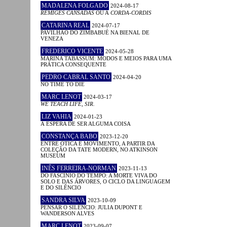
MADALENA FOLGADO
2024-08-17
RÉMIGES CANSADAS
OU A
CORDA-CORDIS
CATARINA REAL
2024-07-17
PAVILHÃO DO ZIMBABUÉ NA BIENAL DE
VENEZA
FREDERICO VICENTE
2024-05-28
MARINA TABASSUM: MODOS E MEIOS PARA UMA
PRÁTICA CONSEQUENTE
PEDRO CABRAL SANTO
2024-04-20
NO TIME TO DIE
MARC LENOT
2024-03-17
WE TEACH LIFE, SIR.
LIZ VAHIA
2024-01-23
À ESPERA DE SER ALGUMA COISA
CONSTANÇA BABO
2023-12-20
ENTRE ÓTICA E MOVIMENTO, A PARTIR DA
COLEÇÃO DA TATE MODERN, NO ATKINSON
MUSEUM
INÊS FERREIRA-NORMAN
2023-11-13
DO FASCÍNIO DO TEMPO: A MORTE VIVA DO
SOLO E DAS ÁRVORES, O CICLO DA LINGUAGEM
E DO SILÊNCIO
SANDRA SILVA
2023-10-09
PENSAR O SILÊNCIO: JULIA DUPONT E
WANDERSON ALVES
MARC LENOT
2023-09-07