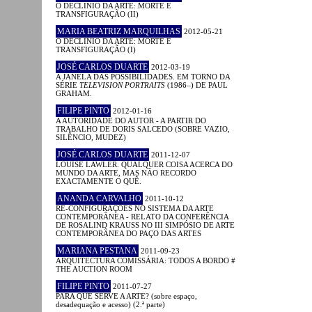
O DECLÍNIO DA ARTE: MORTE E
TRANSFIGURAÇÃO (II)
MARIA BEATRIZ MARQUILHAS
2012-05-21
O DECLÍNIO DA ARTE: MORTE E
TRANSFIGURAÇÃO (I)
JOSÉ CARLOS DUARTE
2012-03-19
A JANELA DAS POSSIBILIDADES. EM TORNO DA
SÉRIE
TELEVISION PORTRAITS
(1986–) DE PAUL
GRAHAM.
FILIPE PINTO
2012-01-16
A AUTORIDADE DO AUTOR - A PARTIR DO
TRABALHO DE DORIS SALCEDO (SOBRE VAZIO,
SILÊNCIO, MUDEZ)
JOSÉ CARLOS DUARTE
2011-12-07
LOUISE LAWLER. QUALQUER COISA ACERCA DO
MUNDO DA ARTE, MAS NÃO RECORDO
EXACTAMENTE O QUÊ.
ANANDA CARVALHO
2011-10-12
RE-CONFIGURAÇÕES NO SISTEMA DA ARTE
CONTEMPORÂNEA - RELATO DA CONFERÊNCIA
DE ROSALIND KRAUSS NO III SIMPÓSIO DE ARTE
CONTEMPORÂNEA DO PAÇO DAS ARTES
MARIANA PESTANA
2011-09-23
ARQUITECTURA COMISSÁRIA: TODOS A BORDO #
THE AUCTION ROOM
FILIPE PINTO
2011-07-27
PARA QUE SERVE A ARTE? (sobre espaço,
desadequação e acesso) (2.ª parte)