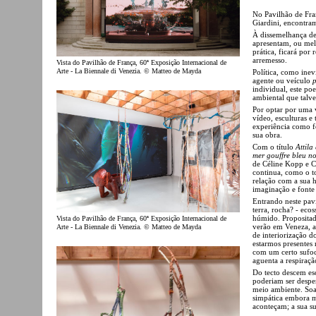
No Pavilhão de Fran
Giardini, encontram
À dissemelhança de 
apresentam, ou mel
prática, ficará por
arremesso.
Vista do Pavilhão de França, 60ª Exposição Internacional de
Arte - La Biennale di Venezia. © Matteo de Mayda
Política, como ine
agente ou veículo
p
individual, este po
ambiental que talve
Por optar por uma v
vídeo, esculturas e
experiência como f
sua obra.
Com o título
Attila
mer gouffre bleu n
de Céline Kopp e C
continua, como o to
relação com a sua h
imaginação e fonte
Entrando neste pav
terra, rocha? - eco
húmido. Propositad
Vista do Pavilhão de França, 60ª Exposição Internacional de
verão em Veneza, a
Arte - La Biennale di Venezia. © Matteo de Mayda
de interiorização 
estarmos presentes 
com um certo sufoc
aguenta a respiraç
Do tecto descem esc
poderiam ser desper
meio ambiente. Soa
simpática embora m
aconteçam; a sua s