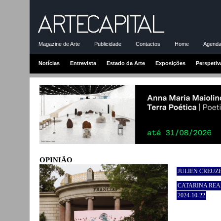
Magazine de Arte
Publicidade
Contactos
Home
Agenda-
Notícias
Entrevista
Estado da Arte
Exposições
Perspetiv
OPINIÃO
JULIEN CREUZ
CATARINA REA
2024-10-22