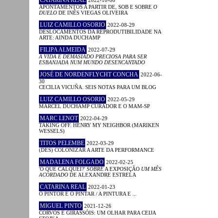
CATARINA REAL
2022-10-08
APONTAMENTOS A PARTIR DE, SOB E SOBRE
O
DUELO
DE INÊS VIEGAS OLIVEIRA
LUIZ CAMILLO OSORIO
2022-08-29
DESLOCAMENTOS DA REPRODUTIBILIDADE NA
ARTE: AINDA DUCHAMP
FILIPA ALMEIDA
2022-07-29
A VIDA É DEMASIADO PRECIOSA PARA SER
ESBANJADA NUM MUNDO DESENCANTADO
JOSÉ DE NORDENFLYCHT CONCHA
2022-06-
30
CECILIA VICUÑA. SEIS NOTAS PARA UM BLOG
LUIZ CAMILLO OSORIO
2022-05-29
MARCEL DUCHAMP CURADOR E O MAM-SP
MARC LENOT
2022-04-29
TAKING OFF. HENRY MY NEIGHBOR (MARIKEN
WESSELS)
TITOS PELEMBE
2022-03-29
(DES) COLONIZAR A ARTE DA PERFORMANCE
MADALENA FOLGADO
2022-02-25
'O QUE CALQUEI?'
SOBRE
A EXPOSIÇÃO
UM MÊS
ACORDADO
DE ALEXANDRE ESTRELA
CATARINA REAL
2022-01-23
O PINTOR E O PINTAR / A PINTURA E ...
MIGUEL PINTO
2021-12-26
CORVOS E GIRASSÓIS: UM OLHAR PARA CEIJA