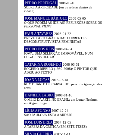
PEDRO PORTUGAL
2008-05-16
SOBRE A ARTICIDADE (ou os artistas dentro da
cidade)
JOSÉ MANUEL BÁRTOLO
2008-05-05
O QUE PODEM AS IDEIAS? REFLEXÕES SOBRE OS
PERSONAL VIEWS
PAULA TAVARES
2008-04-22
BREVE CARTOGRAFIA DAS CORRENTES
DESCONSTRUTIVISTAS FEMINISTAS
PEDRO DOS REIS
2008-04-04
IOWA: UMA SELECÇÃO IMPROVÁVEL, NUM
LUGAR INVULGAR
CATARINA ROSENDO
2008-03-31
ROGÉRIO RIBEIRO (1930-2008): O PINTOR QUE
ABRIU AO TEXTO
JOANA LUCAS
2008-02-18
RUY DUARTE DE CARVALHO: pela miscigenação das
artes
DANIELA LABRA
2008-01-16
O MEIO DA ARTE NO BRASIL: um Lugar Nenhum
em Algum Lugar
LÍGIA AFONSO
2007-12-24
SÃO PAULO JÁ ESTÁ A ARDER?
JOSÉ LUIS BREA
2007-12-05
A TAREFA DA CRÍTICA (EM SETE TESES)
SÍLVIA GUERRA
2007-11-11