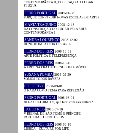
CONTEMPORÂNEA II_DO ESPAÇO AO LUGAR:
FLUXUS
PEDRO PORTUGAL
2009-01-08
PORQUÊ CONSTRUIR NOVAS ESCOLAS DE ARTE?
MARTA TRAQUINO
2008-12-18
DA CONSTRUÇÃO DO LUGAR PELA ARTE
CONTEMPORÂNEA I
SANDRA LOURENÇO
2008-12-02
HONG KONG A DÉJÀ DISPARU?
PEDRO DOS REIS
2008-10-31
ARTE POLÍTICA E TELEPRESENÇA
PEDRO DOS REIS
2008-10-15
A ARTE NA ERA DA TECNOLOGIA MÓVEL
SUSANA POMBA
2008-09-30
SOMOS TODOS RAVERS
COLECTIVO
2008-09-01
O NADA COMO TEMA PARA REFLEXÃO
PEDRO PORTUGAL
2008-08-04
BI DA CULTURA. Ou, que farei com esta cultura?
PAULO REIS
2008-07-16
V BIENAL DE SÃO TOMÉ E PRÍNCIPE |
PARTILHAR TERRITÓRIOS
PEDRO DOS REIS
2008-06-18
LISBOA – CULTURE FOR LIFE