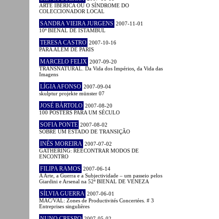
ARTE IBÉRICA OU O SÍNDROME DO
COLECCIONADOR LOCAL
SANDRA VIEIRA JURGENS
2007-11-01
10ª BIENAL DE ISTAMBUL
TERESA CASTRO
2007-10-16
PARA ALÉM DE PARIS
MARCELO FELIX
2007-09-20
TRANSNATURAL. Da Vida dos Impérios, da Vida das
Imagens
LÍGIA AFONSO
2007-09-04
skulptur projekte münster 07
JOSÉ BÁRTOLO
2007-08-20
100 POSTERS PARA UM SÉCULO
SOFIA PONTE
2007-08-02
SOBRE UM ESTADO DE TRANSIÇÃO
INÊS MOREIRA
2007-07-02
GATHERING: REECONTRAR MODOS DE
ENCONTRO
FILIPA RAMOS
2007-06-14
A Arte, a Guerra e a Subjectividade – um passeio pelos
Giardini e Arsenal na 52ª BIENAL DE VENEZA
SÍLVIA GUERRA
2007-06-01
MAC/VAL: Zones de Productivités Concertées. # 3
Entreprises singulières
NUNO CRESPO
2007-05-02