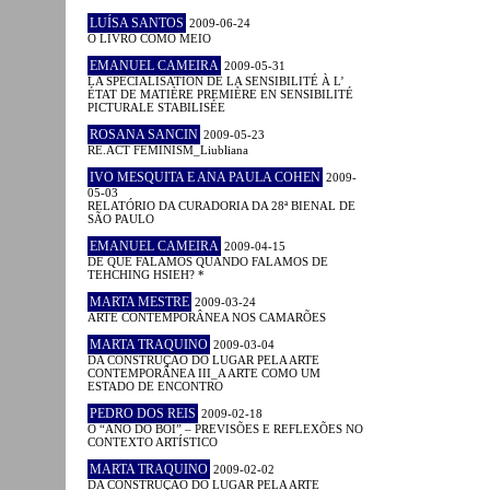
LUÍSA SANTOS
2009-06-24
O LIVRO COMO MEIO
EMANUEL CAMEIRA
2009-05-31
LA SPÉCIALISATION DE LA SENSIBILITÉ À L’
ÉTAT DE MATIÈRE PREMIÈRE EN SENSIBILITÉ
PICTURALE STABILISÉE
ROSANA SANCIN
2009-05-23
RE.ACT FEMINISM_Liubliana
IVO MESQUITA E ANA PAULA COHEN
2009-
05-03
RELATÓRIO DA CURADORIA DA 28ª BIENAL DE
SÃO PAULO
EMANUEL CAMEIRA
2009-04-15
DE QUE FALAMOS QUANDO FALAMOS DE
TEHCHING HSIEH? *
MARTA MESTRE
2009-03-24
ARTE CONTEMPORÂNEA NOS CAMARÕES
MARTA TRAQUINO
2009-03-04
DA CONSTRUÇÃO DO LUGAR PELA ARTE
CONTEMPORÂNEA III_A ARTE COMO UM
ESTADO DE ENCONTRO
PEDRO DOS REIS
2009-02-18
O “ANO DO BOI” – PREVISÕES E REFLEXÕES NO
CONTEXTO ARTÍSTICO
MARTA TRAQUINO
2009-02-02
DA CONSTRUÇÃO DO LUGAR PELA ARTE