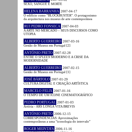
SEXO, SANGUE E MORTE
HELENA BARRANHA
2007-04-17
O edifício como “BLOCKBUSTER”. O protagonismo
da arquitectura nos museus de arte contemporânea
RUI PEDRO FONSECA
2007-04-03
A ARTE NO MERCADO – SEUS DISCURSOS COMO
UTOPIA
ALBERTO GUERREIRO
2007-03-16
Gestão de Museus em Portugal [2]
ANTÓNIO PRETO
2007-02-28
ENTRE O
SPLEEN
MODERNO E A CRISE DA
MODERNIDADE
ALBERTO GUERREIRO
2007-02-15
Gestão de Museus em Portugal [1]
JOSÉ BÁRTOLO
2007-01-29
CULTURA DIGITAL E CRIAÇÃO ARTÍSTICA
MARCELO FELIX
2007-01-16
O TEMPO DE UM ÍCONE CINEMATOGRÁFICO
PEDRO PORTUGAL
2007-01-03
Artória - ARS LONGA VITA BREVIS
ANTÓNIO PRETO
2006-12-15
CORRESPONDÊNCIAS: Aproximações
contemporâneas a uma “iconologia do intervalo”
ROGER MEINTJES
2006-11-16