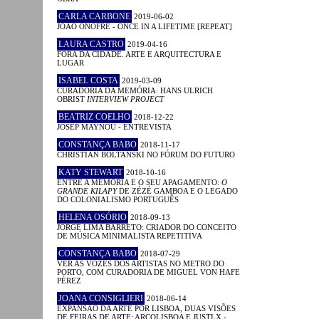
CARLA CARBONE
2019-06-02
JOÃO ONOFRE - ONCE IN A LIFETIME [REPEAT]
LAURA CASTRO
2019-04-16
FORA DA CIDADE. ARTE E ARQUITECTURA E
LUGAR
ISABEL COSTA
2019-03-09
CURADORIA DA MEMÓRIA: HANS ULRICH
OBRIST
INTERVIEW PROJECT
BEATRIZ COELHO
2018-12-22
JOSEP MAYNOU - ENTREVISTA
CONSTANÇA BABO
2018-11-17
CHRISTIAN BOLTANSKI NO FÓRUM DO FUTURO
KATY STEWART
2018-10-16
ENTRE A MEMÓRIA E O SEU APAGAMENTO:
O
GRANDE KILAPY
DE ZÉZÉ GAMBOA E O LEGADO
DO COLONIALISMO PORTUGUÊS
HELENA OSÓRIO
2018-09-13
JORGE LIMA BARRETO: CRIADOR DO CONCEITO
DE MÚSICA MINIMALISTA REPETITIVA
CONSTANÇA BABO
2018-07-29
VER AS VOZES DOS ARTISTAS NO METRO DO
PORTO, COM CURADORIA DE MIGUEL VON HAFE
PÉREZ
JOANA CONSIGLIERI
2018-06-14
EXPANSÃO DA ARTE POR LISBOA, DUAS VISÕES
DE FEIRAS DE ARTE: ARCOLISBOA E JUSTLX -