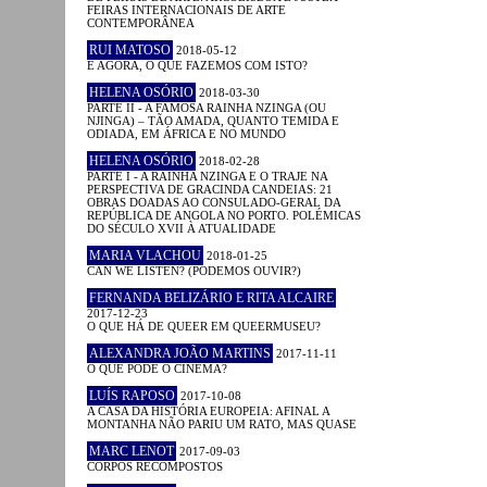
FEIRAS INTERNACIONAIS DE ARTE
CONTEMPORÂNEA
RUI MATOSO
2018-05-12
E AGORA, O QUE FAZEMOS COM ISTO?
HELENA OSÓRIO
2018-03-30
PARTE II - A FAMOSA RAINHA NZINGA (OU
NJINGA) – TÃO AMADA, QUANTO TEMIDA E
ODIADA, EM ÁFRICA E NO MUNDO
HELENA OSÓRIO
2018-02-28
PARTE I - A RAINHA NZINGA E O TRAJE NA
PERSPECTIVA DE GRACINDA CANDEIAS: 21
OBRAS DOADAS AO CONSULADO-GERAL DA
REPÚBLICA DE ANGOLA NO PORTO. POLÉMICAS
DO SÉCULO XVII À ATUALIDADE
MARIA VLACHOU
2018-01-25
CAN WE LISTEN? (PODEMOS OUVIR?)
FERNANDA BELIZÁRIO E RITA ALCAIRE
2017-12-23
O QUE HÁ DE QUEER EM QUEERMUSEU?
ALEXANDRA JOÃO MARTINS
2017-11-11
O QUE PODE O CINEMA?
LUÍS RAPOSO
2017-10-08
A CASA DA HISTÓRIA EUROPEIA: AFINAL A
MONTANHA NÃO PARIU UM RATO, MAS QUASE
MARC LENOT
2017-09-03
CORPOS RECOMPOSTOS