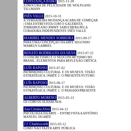
CONSTANÇA BABO
2015-11-28
A PROCURA DE FELICIDADE DE WOLFGANG
TILLMANS
INÊS VALLE
2015-10-31
A VERDADEIRA MUDANÇA ACABA DE COMEÇAR
| UMA ENTREVISTA COM O GALERISTA
ZIMBABUEANO JIMMY SARUCHERA PELA
CURADORA INDEPENDENTE INÊS VALLE
MARIBEL MENDES SOBREIRA
2015-09-17
PARA UMA CONCEPÇÃO DA ARTE SEGUNDO
MARKUS GABRIEL
RENATO RODRIGUES DA SILVA
2015-07-22
O CONCRETISMO E O NEOCONCRETISMO NO
BRASIL: ELEMENTOS PARA REFLEXÃO CRÍTICA
LUÍS RAPOSO
2015-07-02
PATRIMÓNIO CULTURAL E OS MUSEUS: VISÃO
ESTRATÉGICA | PARTE 2: O PRESENTE/FUTURO
LUÍS RAPOSO
2015-06-17
PATRIMÓNIO CULTURAL E OS MUSEUS: VISÃO
ESTRATÉGICA | PARTE 1: O PASSADO/PRESENTE
ALBERTO MORENO
2015-05-13
OS CORVOS OLHAM-NOS
Ana Cristina Alves
2015-04-12
PSICOLOGIA DA ARTE – ENTREVISTA A ANTÓNIO
MANUEL DUARTE
J.J. Charlesworth
2015-03-12
COMO NÃO FAZER ARTE PÚBLICA