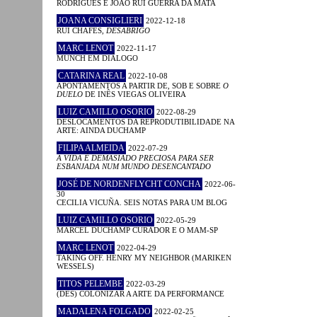
RODRIGUES E JOÃO RUI GUERRA DA MATA
JOANA CONSIGLIERI
2022-12-18
RUI CHAFES,
DESABRIGO
MARC LENOT
2022-11-17
MUNCH EM DIÁLOGO
CATARINA REAL
2022-10-08
APONTAMENTOS A PARTIR DE, SOB E SOBRE
O
DUELO
DE INÊS VIEGAS OLIVEIRA
LUIZ CAMILLO OSORIO
2022-08-29
DESLOCAMENTOS DA REPRODUTIBILIDADE NA
ARTE: AINDA DUCHAMP
FILIPA ALMEIDA
2022-07-29
A VIDA É DEMASIADO PRECIOSA PARA SER
ESBANJADA NUM MUNDO DESENCANTADO
JOSÉ DE NORDENFLYCHT CONCHA
2022-06-
30
CECILIA VICUÑA. SEIS NOTAS PARA UM BLOG
LUIZ CAMILLO OSORIO
2022-05-29
MARCEL DUCHAMP CURADOR E O MAM-SP
MARC LENOT
2022-04-29
TAKING OFF. HENRY MY NEIGHBOR (MARIKEN
WESSELS)
TITOS PELEMBE
2022-03-29
(DES) COLONIZAR A ARTE DA PERFORMANCE
MADALENA FOLGADO
2022-02-25