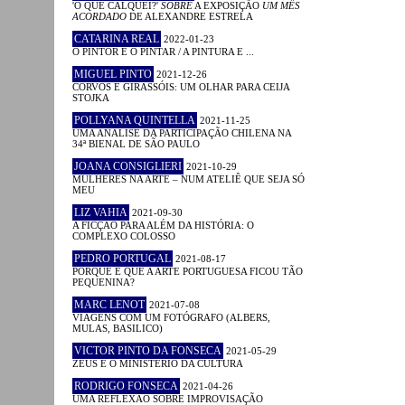
'O QUE CALQUEI?'
SOBRE
A EXPOSIÇÃO
UM MÊS
ACORDADO
DE ALEXANDRE ESTRELA
CATARINA REAL
2022-01-23
O PINTOR E O PINTAR / A PINTURA E ...
MIGUEL PINTO
2021-12-26
CORVOS E GIRASSÓIS: UM OLHAR PARA CEIJA
STOJKA
POLLYANA QUINTELLA
2021-11-25
UMA ANÁLISE DA PARTICIPAÇÃO CHILENA NA
34ª BIENAL DE SÃO PAULO
JOANA CONSIGLIERI
2021-10-29
MULHERES NA ARTE – NUM ATELIÊ QUE SEJA SÓ
MEU
LIZ VAHIA
2021-09-30
A FICÇÃO PARA ALÉM DA HISTÓRIA: O
COMPLEXO COLOSSO
PEDRO PORTUGAL
2021-08-17
PORQUE É QUE A ARTE PORTUGUESA FICOU TÃO
PEQUENINA?
MARC LENOT
2021-07-08
VIAGENS COM UM FOTÓGRAFO (ALBERS,
MULAS, BASILICO)
VICTOR PINTO DA FONSECA
2021-05-29
ZEUS E O MINISTÉRIO DA CULTURA
RODRIGO FONSECA
2021-04-26
UMA REFLEXÃO SOBRE IMPROVISAÇÃO