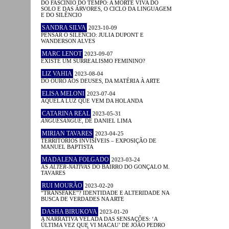
DO FASCÍNIO DO TEMPO: A MORTE VIVA DO
SOLO E DAS ÁRVORES, O CICLO DA LINGUAGEM
E DO SILÊNCIO
SANDRA SILVA
2023-10-09
PENSAR O SILÊNCIO: JULIA DUPONT E
WANDERSON ALVES
MARC LENOT
2023-09-07
EXISTE UM SURREALISMO FEMININO?
LIZ VAHIA
2023-08-04
DO OURO AOS DEUSES, DA MATÉRIA À ARTE
ELISA MELONI
2023-07-04
AQUELA LUZ QUE VEM DA HOLANDA
CATARINA REAL
2023-05-31
ANGUESÂNGUE
, DE DANIEL LIMA
MIRIAN TAVARES
2023-04-25
TERRITÓRIOS INVISÍVEIS – EXPOSIÇÃO DE
MANUEL BAPTISTA
MADALENA FOLGADO
2023-03-24
AS
ALTER-NATIVAS
DO BAIRRO DO GONÇALO M.
TAVARES
RUI MOURÃO
2023-02-20
“TRANSFAKE”? IDENTIDADE E ALTERIDADE NA
BUSCA DE VERDADES NA ARTE
DASHA BIRUKOVA
2023-01-20
A NARRATIVA VELADA DAS SENSAÇÕES: ‘A
ÚLTIMA VEZ QUE VI MACAU’ DE JOÃO PEDRO