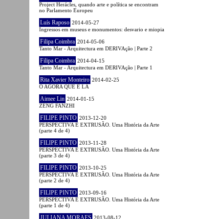
Project Herácles, quando arte e política se encontram
no Parlamento Europeu
Luís Raposo
2014-05-27
Ingressos em museus e monumentos: desvario e miopia
Filipa Coimbra
2014-05-06
Tanto Mar - Arquitectura em DERIVAção | Parte 2
Filipa Coimbra
2014-04-15
Tanto Mar - Arquitectura em DERIVAção | Parte 1
Rita Xavier Monteiro
2014-02-25
O AGORA QUE É LÁ
Aimee Lin
2014-01-15
ZENG FANZHI
FILIPE PINTO
2013-12-20
PERSPECTIVA E EXTRUSÃO. Uma História da Arte
(parte 4 de 4)
FILIPE PINTO
2013-11-28
PERSPECTIVA E EXTRUSÃO. Uma História da Arte
(parte 3 de 4)
FILIPE PINTO
2013-10-25
PERSPECTIVA E EXTRUSÃO. Uma História da Arte
(parte 2 de 4)
FILIPE PINTO
2013-09-16
PERSPECTIVA E EXTRUSÃO. Uma História da Arte
(parte 1 de 4)
JULIANA MORAES
2013-08-12