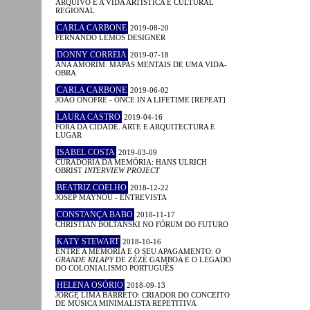
ARQUIVO E A VIDA ARTÍSTICA E CULTURAL
REGIONAL
CARLA CARBONE
2019-08-20
FERNANDO LEMOS DESIGNER
DONNY CORREIA
2019-07-18
ANA AMORIM: MAPAS MENTAIS DE UMA VIDA-
OBRA
CARLA CARBONE
2019-06-02
JOÃO ONOFRE - ONCE IN A LIFETIME [REPEAT]
LAURA CASTRO
2019-04-16
FORA DA CIDADE. ARTE E ARQUITECTURA E
LUGAR
ISABEL COSTA
2019-03-09
CURADORIA DA MEMÓRIA: HANS ULRICH
OBRIST
INTERVIEW PROJECT
BEATRIZ COELHO
2018-12-22
JOSEP MAYNOU - ENTREVISTA
CONSTANÇA BABO
2018-11-17
CHRISTIAN BOLTANSKI NO FÓRUM DO FUTURO
KATY STEWART
2018-10-16
ENTRE A MEMÓRIA E O SEU APAGAMENTO:
O
GRANDE KILAPY
DE ZÉZÉ GAMBOA E O LEGADO
DO COLONIALISMO PORTUGUÊS
HELENA OSÓRIO
2018-09-13
JORGE LIMA BARRETO: CRIADOR DO CONCEITO
DE MÚSICA MINIMALISTA REPETITIVA