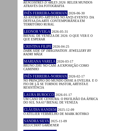
RENCONTRES D´ARLES 2026
: RELER MUNDOS
ATRAVÉS DA FOTOGRAFIA
INÊS FERREIRA-NORMAN
2026-06-30
AS ANTROPO-ARTISTAS NO ANTI-EVENTO: DA
DEFESA DA ARTE CONTEMPORÂNEA EM
TERRITÓRIO RURAL
LEONOR VEIGA
2026-05-31
BIENAL DE VENEZA DE 2026: O QUE VER E O
QUE ESPERAR
CRISTINA FILIPE
2026-04-25
DARK SIDE OF IMAGINATION. JEWELLERY BY
KADRI MÄLK
MARIANA VARELA
2026-03-17
BRUNO ZHU NO CAM: A EXPOSIÇÃO COMO
CAMINHO
INÊS FERREIRA-NORMAN
2026-02-17
NO PRINCÍPIO DO MUNDO DISSE A OVELHA. E O
FIO DE LÃ SE TORNOU PASTOR, ARTISTA E
RESISTÊNCIA
LAURA BUROCCO
2026-01-17
UM CASO DE CENSURA: O PAVILHÃO DA ÁFRICA
DO SUL NA 61ª BIENAL DE VENEZA
CLÁUDIA HANDEM
2025-12-09
O ATELIER VERMELHO DE MARK ROTHKO
SANDRA SILVA
2025-11-09
RELUCTANT GARDENER