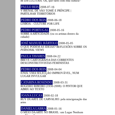
BI DA CULTURA. Ou, que farei com esta cultura?
PAULO REIS
2008-07-16
V BIENAL DE SÃO TOMÉ E PRÍNCIPE |
PARTILHAR TERRITÓRIOS
PEDRO DOS REIS
2008-06-18
LISBOA – CULTURE FOR LIFE
PEDRO PORTUGAL
2008-05-16
SOBRE A ARTICIDADE (ou os artistas dentro da
cidade)
JOSÉ MANUEL BÁRTOLO
2008-05-05
O QUE PODEM AS IDEIAS? REFLEXÕES SOBRE OS
PERSONAL VIEWS
PAULA TAVARES
2008-04-22
BREVE CARTOGRAFIA DAS CORRENTES
DESCONSTRUTIVISTAS FEMINISTAS
PEDRO DOS REIS
2008-04-04
IOWA: UMA SELECÇÃO IMPROVÁVEL, NUM
LUGAR INVULGAR
CATARINA ROSENDO
2008-03-31
ROGÉRIO RIBEIRO (1930-2008): O PINTOR QUE
ABRIU AO TEXTO
JOANA LUCAS
2008-02-18
RUY DUARTE DE CARVALHO: pela miscigenação das
artes
DANIELA LABRA
2008-01-16
O MEIO DA ARTE NO BRASIL: um Lugar Nenhum