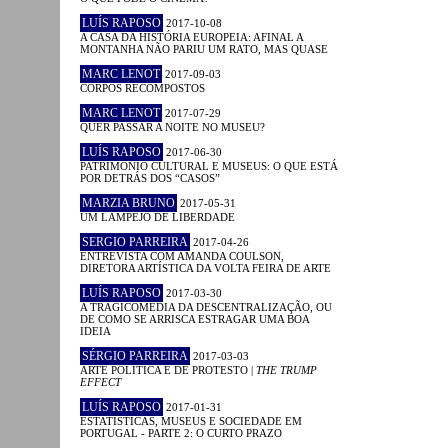
LUÍS RAPOSO
2017-10-08
A CASA DA HISTÓRIA EUROPEIA: AFINAL A
MONTANHA NÃO PARIU UM RATO, MAS QUASE
MARC LENOT
2017-09-03
CORPOS RECOMPOSTOS
MARC LENOT
2017-07-29
QUER PASSAR A NOITE NO MUSEU?
LUÍS RAPOSO
2017-06-30
PATRIMÓNIO CULTURAL E MUSEUS: O QUE ESTÁ
POR DETRÁS DOS “CASOS”
MARZIA BRUNO
2017-05-31
UM LAMPEJO DE LIBERDADE
SERGIO PARREIRA
2017-04-26
ENTREVISTA COM AMANDA COULSON,
DIRETORA ARTÍSTICA DA VOLTA FEIRA DE ARTE
LUÍS RAPOSO
2017-03-30
A TRAGICOMÉDIA DA DESCENTRALIZAÇÃO, OU
DE COMO SE ARRISCA ESTRAGAR UMA BOA
IDEIA
SÉRGIO PARREIRA
2017-03-03
ARTE POLÍTICA E DE PROTESTO |
THE TRUMP
EFFECT
LUÍS RAPOSO
2017-01-31
ESTATÍSTICAS, MUSEUS E SOCIEDADE EM
PORTUGAL - PARTE 2: O CURTO PRAZO