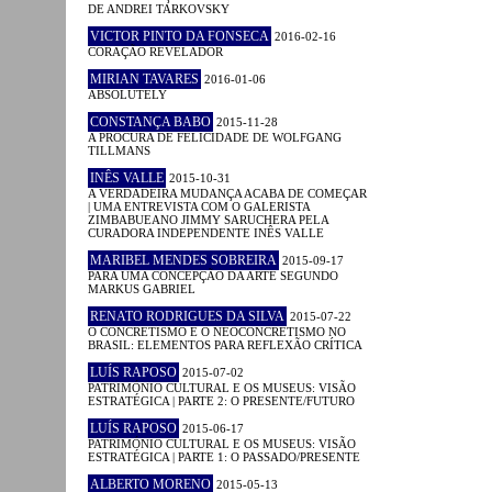
DE ANDREI TARKOVSKY
VICTOR PINTO DA FONSECA
2016-02-16
CORAÇÃO REVELADOR
MIRIAN TAVARES
2016-01-06
ABSOLUTELY
CONSTANÇA BABO
2015-11-28
A PROCURA DE FELICIDADE DE WOLFGANG
TILLMANS
INÊS VALLE
2015-10-31
A VERDADEIRA MUDANÇA ACABA DE COMEÇAR
| UMA ENTREVISTA COM O GALERISTA
ZIMBABUEANO JIMMY SARUCHERA PELA
CURADORA INDEPENDENTE INÊS VALLE
MARIBEL MENDES SOBREIRA
2015-09-17
PARA UMA CONCEPÇÃO DA ARTE SEGUNDO
MARKUS GABRIEL
RENATO RODRIGUES DA SILVA
2015-07-22
O CONCRETISMO E O NEOCONCRETISMO NO
BRASIL: ELEMENTOS PARA REFLEXÃO CRÍTICA
LUÍS RAPOSO
2015-07-02
PATRIMÓNIO CULTURAL E OS MUSEUS: VISÃO
ESTRATÉGICA | PARTE 2: O PRESENTE/FUTURO
LUÍS RAPOSO
2015-06-17
PATRIMÓNIO CULTURAL E OS MUSEUS: VISÃO
ESTRATÉGICA | PARTE 1: O PASSADO/PRESENTE
ALBERTO MORENO
2015-05-13