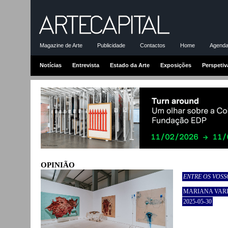
Magazine de Arte
Publicidade
Contactos
Home
Agenda-
Notícias
Entrevista
Estado da Arte
Exposições
Perspetiv
OPINIÃO
ENTRE OS VOSS
MARIANA VAR
2025-05-30