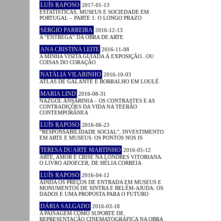
LUÍS RAPOSO
2017-01-13
ESTATÍSTICAS, MUSEUS E SOCIEDADE EM
PORTUGAL – PARTE 1: O LONGO PRAZO
SERGIO PARREIRA
2016-12-13
A “ENTREGA” DA OBRA DE ARTE
ANA CRISTINA LEITE
2016-11-08
A MINHA VISITA GUIADA À EXPOSIÇÃO...OU
COISAS DO CORAÇÃO
NATÁLIA VILARINHO
2016-10-03
ATLAS DE GALANTE E BORRALHO EM LOULÉ
MARIA LIND
2016-08-31
NAZGOL ANSARINIA – OS CONTRASTES E AS
CONTRADIÇÕES DA VIDA NA TEERÃO
CONTEMPORÂNEA
LUÍS RAPOSO
2016-06-23
“RESPONSABILIDADE SOCIAL”, INVESTIMENTO
EM ARTE E MUSEUS: OS PONTOS NOS IS
TERESA DUARTE MARTINHO
2016-05-12
ARTE, AMOR E CRISE NA LONDRES VITORIANA.
O LIVRO
ADOECER
, DE HÉLIA CORREIA
LUÍS RAPOSO
2016-04-12
AINDA OS PREÇOS DE ENTRADA EM MUSEUS E
MONUMENTOS DE SINTRA E BELÉM-AJUDA: OS
DADOS E UMA PROPOSTA PARA O FUTURO
DÁRIA SALGADO
2016-03-18
A PAISAGEM COMO SUPORTE DE
REPRESENTAÇÃO CINEMATOGRÁFICA NA OBRA