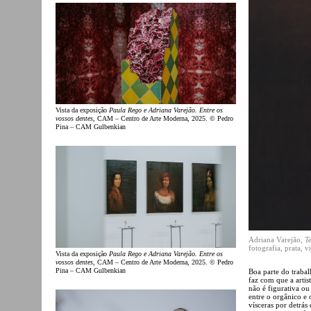
Vista da exposição
Paula Rego e Adriana Varejão. Entre os
vossos dentes
, CAM – Centro de Arte Moderna, 2025. © Pedro
Pina – CAM Gulbenkian
Adriana Varejão,
T
fotografia, prata, v
Vista da exposição
Paula Rego e Adriana Varejão. Entre os
vossos dentes
, CAM – Centro de Arte Moderna, 2025. © Pedro
Pina – CAM Gulbenkian
Boa parte do trabal
faz com que a arti
não é figurativa o
entre o orgânico e
vísceras por detrás