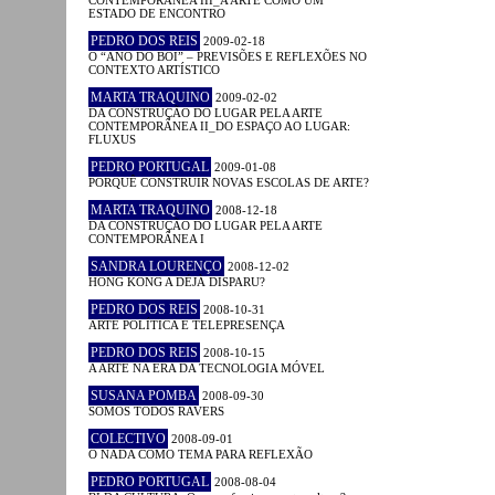
CONTEMPORÂNEA III_A ARTE COMO UM
ESTADO DE ENCONTRO
PEDRO DOS REIS
2009-02-18
O “ANO DO BOI” – PREVISÕES E REFLEXÕES NO
CONTEXTO ARTÍSTICO
MARTA TRAQUINO
2009-02-02
DA CONSTRUÇÃO DO LUGAR PELA ARTE
CONTEMPORÂNEA II_DO ESPAÇO AO LUGAR:
FLUXUS
PEDRO PORTUGAL
2009-01-08
PORQUÊ CONSTRUIR NOVAS ESCOLAS DE ARTE?
MARTA TRAQUINO
2008-12-18
DA CONSTRUÇÃO DO LUGAR PELA ARTE
CONTEMPORÂNEA I
SANDRA LOURENÇO
2008-12-02
HONG KONG A DÉJÀ DISPARU?
PEDRO DOS REIS
2008-10-31
ARTE POLÍTICA E TELEPRESENÇA
PEDRO DOS REIS
2008-10-15
A ARTE NA ERA DA TECNOLOGIA MÓVEL
SUSANA POMBA
2008-09-30
SOMOS TODOS RAVERS
COLECTIVO
2008-09-01
O NADA COMO TEMA PARA REFLEXÃO
PEDRO PORTUGAL
2008-08-04