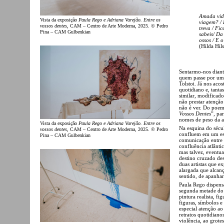
Amada vida
Vista da exposição
Paula Rego e Adriana Varejão. Entre os
viagem? / 
vossos dentes
, CAM – Centro de Arte Moderna, 2025. © Pedro
treva / Fi
Pina – CAM Gulbenkian
sabeis/ Da
ossos / E 
(Hilda Hil
Sentarmo-nos diant
quem passe por um 
Tolstoi. Já nos aco
quotidiano e, tant
similar, modificad
não prestar atençã
não é ver. Do poema
Vossos Dentes
”, pa
nomes de peso da 
Vista da exposição
Paula Rego e Adriana Varejão. Entre os
Na esquina do sécu
vossos dentes
, CAM – Centro de Arte Moderna, 2025. © Pedro
confluem em um es
Pina – CAM Gulbenkian
comunicação entre 
confluência atlânti
mas talvez, eventua
destino cruzado des
duas artistas que e
alargada que alcan
sentido, de apanhar
Paula Rego dispens
segunda metade do 
pintura realista, f
figuras, símbolos e
especial atenção ao
retratos quotidian
violência, ao grote