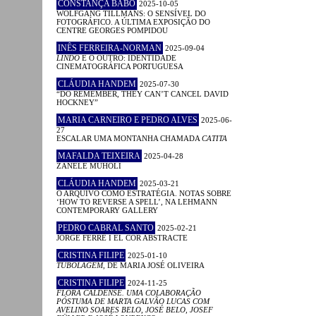
CONSTANÇA BABO
2025-10-05
WOLFGANG TILLMANS: O SENSÍVEL DO
FOTOGRÁFICO. A ÚLTIMA EXPOSIÇÃO DO
CENTRE GEORGES POMPIDOU
INÊS FERREIRA-NORMAN
2025-09-04
LINDO
E O OUTRO: IDENTIDADE
CINEMATOGRÁFICA PORTUGUESA
CLÁUDIA HANDEM
2025-07-30
“DO REMEMBER, THEY CAN’T CANCEL DAVID
HOCKNEY”
MARIA CARNEIRO E PEDRO ALVES
2025-06-
27
ESCALAR UMA MONTANHA CHAMADA
CATITA
MAFALDA TEIXEIRA
2025-04-28
ZANELE MUHOLI
CLÁUDIA HANDEM
2025-03-21
O ARQUIVO COMO ESTRATÉGIA. NOTAS SOBRE
‘HOW TO REVERSE A SPELL’, NA LEHMANN
CONTEMPORARY GALLERY
PEDRO CABRAL SANTO
2025-02-21
JORGE FERRÉ I EL COR ABSTRACTE
CRISTINA FILIPE
2025-01-10
TUBOLAGEM
, DE MARIA JOSÉ OLIVEIRA
CRISTINA FILIPE
2024-11-25
FLORA CALDENSE. UMA COLABORAÇÃO
PÓSTUMA DE MARTA GALVÃO LUCAS COM
AVELINO SOARES BELO, JOSÉ BELO, JOSEF