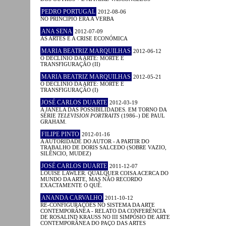
PEDRO PORTUGAL
2012-08-06
NO PRINCÍPIO ERA A VERBA
ANA SENA
2012-07-09
AS ARTES E A CRISE ECONÓMICA
MARIA BEATRIZ MARQUILHAS
2012-06-12
O DECLÍNIO DA ARTE: MORTE E
TRANSFIGURAÇÃO (II)
MARIA BEATRIZ MARQUILHAS
2012-05-21
O DECLÍNIO DA ARTE: MORTE E
TRANSFIGURAÇÃO (I)
JOSÉ CARLOS DUARTE
2012-03-19
A JANELA DAS POSSIBILIDADES. EM TORNO DA
SÉRIE
TELEVISION PORTRAITS
(1986–) DE PAUL
GRAHAM.
FILIPE PINTO
2012-01-16
A AUTORIDADE DO AUTOR - A PARTIR DO
TRABALHO DE DORIS SALCEDO (SOBRE VAZIO,
SILÊNCIO, MUDEZ)
JOSÉ CARLOS DUARTE
2011-12-07
LOUISE LAWLER. QUALQUER COISA ACERCA DO
MUNDO DA ARTE, MAS NÃO RECORDO
EXACTAMENTE O QUÊ.
ANANDA CARVALHO
2011-10-12
RE-CONFIGURAÇÕES NO SISTEMA DA ARTE
CONTEMPORÂNEA - RELATO DA CONFERÊNCIA
DE ROSALIND KRAUSS NO III SIMPÓSIO DE ARTE
CONTEMPORÂNEA DO PAÇO DAS ARTES