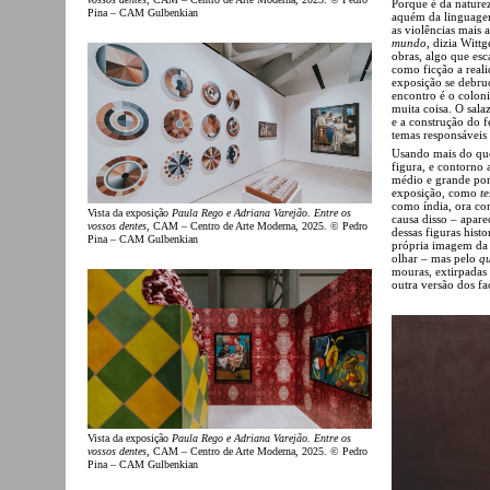
Porque é da naturez
Pina – CAM Gulbenkian
aquém da linguagem
as violências mais 
mundo
, dizia Witt
obras, algo que es
como ficção a reali
exposição se debruç
encontro é o colon
muita coisa. O sala
e a construção do f
temas responsáveis 
Usando mais do que 
figura, e contorno 
médio e grande port
exposição, como
t
como índia, ora c
Vista da exposição
Paula Rego e Adriana Varejão. Entre os
causa disso – apar
vossos dentes
, CAM – Centro de Arte Moderna, 2025. © Pedro
dessas figuras hist
Pina – CAM Gulbenkian
própria imagem da 
olhar – mas pelo
q
mouras, extirpadas
outra versão dos fa
Vista da exposição
Paula Rego e Adriana Varejão. Entre os
vossos dentes
, CAM – Centro de Arte Moderna, 2025. © Pedro
Pina – CAM Gulbenkian