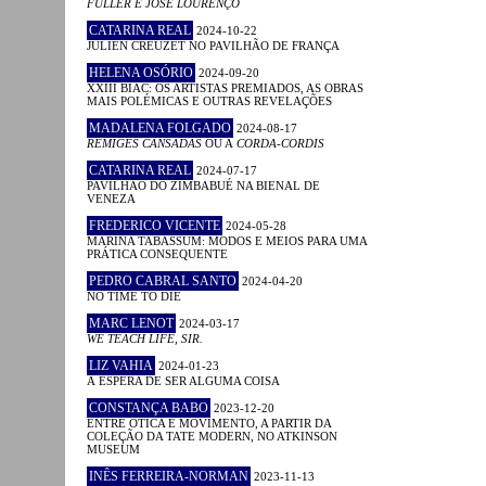
FÜLLER E JOSÉ LOURENÇO
CATARINA REAL
2024-10-22
JULIEN CREUZET NO PAVILHÃO DE FRANÇA
HELENA OSÓRIO
2024-09-20
XXIII BIAC: OS ARTISTAS PREMIADOS, AS OBRAS
MAIS POLÉMICAS E OUTRAS REVELAÇÕES
MADALENA FOLGADO
2024-08-17
RÉMIGES CANSADAS
OU A
CORDA-CORDIS
CATARINA REAL
2024-07-17
PAVILHÃO DO ZIMBABUÉ NA BIENAL DE
VENEZA
FREDERICO VICENTE
2024-05-28
MARINA TABASSUM: MODOS E MEIOS PARA UMA
PRÁTICA CONSEQUENTE
PEDRO CABRAL SANTO
2024-04-20
NO TIME TO DIE
MARC LENOT
2024-03-17
WE TEACH LIFE, SIR.
LIZ VAHIA
2024-01-23
À ESPERA DE SER ALGUMA COISA
CONSTANÇA BABO
2023-12-20
ENTRE ÓTICA E MOVIMENTO, A PARTIR DA
COLEÇÃO DA TATE MODERN, NO ATKINSON
MUSEUM
INÊS FERREIRA-NORMAN
2023-11-13