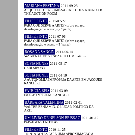
MARIANA PESTANA
2011-09-23
ARQUITECTURA COMISSÁRIA: TODOS A BORDO #
THE AUCTION ROOM
FILIPE PINTO
2011-07-27
PARA QUE SERVE A ARTE? (sobre espaço,
desadequação e acesso) (2.ª parte)
FILIPE PINTO
2011-07-08
PARA QUE SERVE A ARTE? (sobre espaço,
desadequação e acesso) (1ª parte)
ROSANA SANCIN
2011-06-14
54ª BIENAL DE VENEZA: ILLUMInations
SOFIA NUNES
2011-05-17
GEDI SIBONY
SOFIA NUNES
2011-04-18
A AUTONOMIA IMPRÓPRIA DA ARTE EM JACQUES
RANCIÈRE
PATRÍCIA REIS
2011-03-09
IMAGE IN SCIENCE AND ART
BÁRBARA VALENTINA
2011-02-01
WALTER BENJAMIN. O LUGAR POLÍTICO DA
ARTE
UM LIVRO DE NELSON BRISSAC
2011-01-12
PAISAGENS CRÍTICAS
FILIPE PINTO
2010-11-25
TRINTA NOTAS PARA UMA APROXIMAÇÃO A