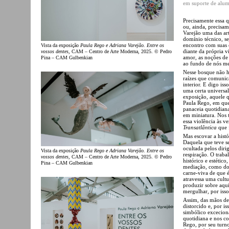
em suporte de alum
Precisamente essa q
ou, ainda, precisa
Varejão uma das art
domínio técnico, s
encontro com suas o
Vista da exposição
Paula Rego e Adriana Varejão. Entre os
diante da própria v
vossos dentes
, CAM – Centro de Arte Moderna, 2025. © Pedro
amor, as noções de
Pina – CAM Gulbenkian
ao fundo de nós me
Nesse bosque não há
raízes que comuni
interior. E digo is
uma certa universal
exposição, aquele q
Paula Rego, em que
panaceia quotidian
em miniatura. Nos t
essa violência às 
Transatlântica
que f
Mas escovar a histó
Daquela que teve s
ocultada pelos dir
Vista da exposição
Paula Rego e Adriana Varejão. Entre os
respiração. O trab
vossos dentes
, CAM – Centro de Arte Moderna, 2025. © Pedro
histórico e estétic
Pina – CAM Gulbenkian
mediação, como do 
carne-viva de que é
atravessa uma cultur
produzir sobre aqui
mergulhar, por isso
Assim, das mãos des
distorcido e, por i
simbólico exceciona
quotidiana e nos co
Rego, por seu turn