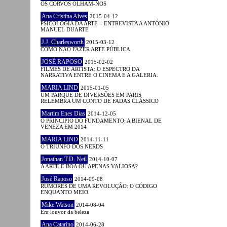
OS CORVOS OLHAM-NOS
Ana Cristina Alves
2015-04-12
PSICOLOGIA DA ARTE – ENTREVISTA A ANTÓNIO
MANUEL DUARTE
J.J. Charlesworth
2015-03-12
COMO NÃO FAZER ARTE PÚBLICA
JOSÉ RAPOSO
2015-02-02
FILMES DE ARTISTA: O ESPECTRO DA
NARRATIVA ENTRE O CINEMA E A GALERIA.
MARIA LIND
2015-01-05
UM PARQUE DE DIVERSÕES EM PARIS
RELEMBRA UM CONTO DE FADAS CLÁSSICO
Martim Enes Dias
2014-12-05
O PRINCÍPIO DO FUNDAMENTO: A BIENAL DE
VENEZA EM 2014
MARIA LIND
2014-11-11
O TRIUNFO DOS NERDS
Jonathan T.D. Neil
2014-10-07
A ARTE É BOA OU APENAS VALIOSA?
José Raposo
2014-09-08
RUMORES DE UMA REVOLUÇÃO: O CÓDIGO
ENQUANTO MEIO.
Mike Watson
2014-08-04
Em louvor da beleza
Ana Catarino
2014-06-28