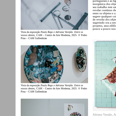
portugueses e as fi
inorgânica dos obje
seu trabalho tem u
revelar contínuo do
entre os objetos e 
sugere qualquer coi
de
revolta
dos obje
sugerindo ora a nec
projetos, seus edif
pouco a pouco nos a
Vista da exposição
Paula Rego e Adriana Varejão. Entre os
vossos dentes
, CAM – Centro de Arte Moderna, 2025. © Pedro
Pina – CAM Gulbenkian
Vista da exposição
Paula Rego e Adriana Varejão. Entre os
vossos dentes
, CAM – Centro de Arte Moderna, 2025. © Pedro
Pina – CAM Gulbenkian
Adriana Varejão,
A