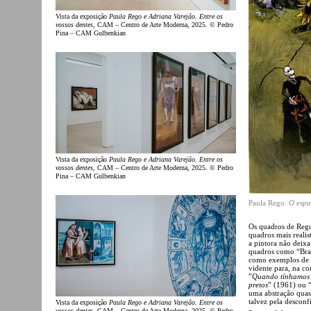
Vista da exposição
Paula Rego e Adriana Varejão. Entre os
vossos dentes
, CAM – Centro de Arte Moderna, 2025. © Pedro
Pina – CAM Gulbenkian
Vista da exposição
Paula Rego e Adriana Varejão. Entre os
vossos dentes
, CAM – Centro de Arte Moderna, 2025. © Pedro
Pina – CAM Gulbenkian
Paula Rego.
O espa
Os quadros de Rego
quadros mais realis
a pintora não deixa
quadros como “Bra
como exemplos de u
vidente para, na co
”
Quando tínhamos 
pretos
” (1961) ou 
uma abstração quas
talvez pela desconf
Vista da exposição
Paula Rego e Adriana Varejão. Entre os
vossos dentes
, CAM – Centro de Arte Moderna, 2025. © Pedro