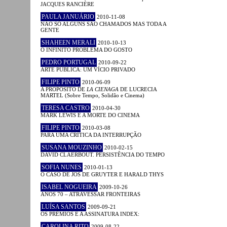
JACQUES RANCIÈRE
PAULA JANUÁRIO
2010-11-08
NÃO SÓ ALGUNS SÃO CHAMADOS MAS TODA A
GENTE
SHAHEEN MERALI
2010-10-13
O INFINITO PROBLEMA DO GOSTO
PEDRO PORTUGAL
2010-09-22
ARTE PÚBLICA: UM VÍCIO PRIVADO
FILIPE PINTO
2010-06-09
A PROPÓSITO DE
LA CIENAGA
DE LUCRECIA
MARTEL (Sobre Tempo, Solidão e Cinema)
TERESA CASTRO
2010-04-30
MARK LEWIS E A MORTE DO CINEMA
FILIPE PINTO
2010-03-08
PARA UMA CRÍTICA DA INTERRUPÇÃO
SUSANA MOUZINHO
2010-02-15
DAVID CLAERBOUT. PERSISTÊNCIA DO TEMPO
SOFIA NUNES
2010-01-13
O CASO DE JOS DE GRUYTER E HARALD THYS
ISABEL NOGUEIRA
2009-10-26
ANOS 70 – ATRAVESSAR FRONTEIRAS
LUÍSA SANTOS
2009-09-21
OS PRÉMIOS E A ASSINATURA INDEX:
CAROLINA RITO
2009-08-22