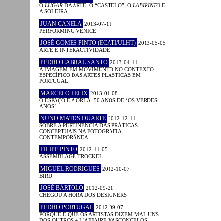
O
LUGAR
DA ARTE: O “CASTELO”, O
LABIRINTO
E
A SOLEIRA
JUAN CANELA
2013-07-11
PERFORMING VENICE
JOSÉ GOMES PINTO (ECATI/ULHT)
2013-05-05
ARTE E INTERACTIVIDADE
PEDRO CABRAL SANTO
2013-04-11
A IMAGEM EM MOVIMENTO NO CONTEXTO
ESPECÍFICO DAS ARTES PLÁSTICAS EM
PORTUGAL
MARCELO FELIX
2013-01-08
O ESPAÇO E A ORLA. 50 ANOS DE ‘OS VERDES
ANOS’
NUNO MATOS DUARTE
2012-12-11
SOBRE A PERTINÊNCIA DAS PRÁTICAS
CONCEPTUAIS NA FOTOGRAFIA
CONTEMPORÂNEA
FILIPE PINTO
2012-11-05
ASSEMBLAGE TROCKEL
MIGUEL RODRIGUES
2012-10-07
BIRD
JOSÉ BÁRTOLO
2012-09-21
CHEGOU A HORA DOS DESIGNERS
PEDRO PORTUGAL
2012-09-07
PORQUE É QUE OS ARTISTAS DIZEM MAL UNS
DOS OUTROS + L’AFFAIRE VASCONCELOS