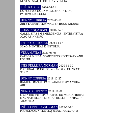
NOVOS ESPAÇOS DE CONVIVÊNCIA
LUÍS RAPOSO
2020-06-01
OS EQUÍVOCOS DA MUSEOLOGIA E DA
PATRIMONIOLOGIA
DONNY CORREIA
2020-05-19
ARTE E CINEMA EM WALTER HUGO KHOURI
CONSTANÇA BABO
2020-05-01
GALERISTAS EM EMERGÊNCIA - ENTREVISTA A
JOÃO AZINHEIRO
PEDRO PORTUGAL
2020-04-07
SEXO, MENTIRAS E HISTÓRIA
VERA MATIAS
2020-03-05
CARLOS BUNGA: SOMETHING NECESSARY AND
USEFUL
INÊS FERREIRA-NORMAN
2020-01-30
PORTUGAL PROGRESSIVO:
ME TOO
OU
MEET
WHO
?
DONNY CORREIA
2019-12-27
RAFAEL FRANÇA: PANORAMA DE UMA VIDA-
ARTE
NUNO LOURENÇO
2019-11-06
O CENTRO INTERPRETATIVO DO MUNDO RURAL
E AS NATUREZAS-MORTAS DE SÉRGIO BRAZ D
´ALMEIDA
INÊS FERREIRA-NORMAN
2019-10-05
PROBLEMAS NA ERA DA
SMARTIFICAÇÃO
: O