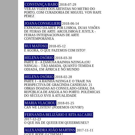
CONSTANÇA BABO
2018-07-29
VER AS VOZES DOS ARTISTAS NO METRO DO
PORTO, COM CURADORIA DE MIGUEL VON HAFE
PÉREZ
JOANA CONSIGLIERI
2018-06-14
EXPANSÃO DA ARTE POR LISBOA, DUAS VISÕES
DE FEIRAS DE ARTE: ARCOLISBOA E JUSTLX -
FEIRAS INTERNACIONAIS DE ARTE
CONTEMPORÂNEA
RUI MATOSO
2018-05-12
E AGORA, O QUE FAZEMOS COM ISTO?
HELENA OSÓRIO
2018-03-30
PARTE II - A FAMOSA RAINHA NZINGA (OU
NJINGA) – TÃO AMADA, QUANTO TEMIDA E
ODIADA, EM ÁFRICA E NO MUNDO
HELENA OSÓRIO
2018-02-28
PARTE I - A RAINHA NZINGA E O TRAJE NA
PERSPECTIVA DE GRACINDA CANDEIAS: 21
OBRAS DOADAS AO CONSULADO-GERAL DA
REPÚBLICA DE ANGOLA NO PORTO. POLÉMICAS
DO SÉCULO XVII À ATUALIDADE
MARIA VLACHOU
2018-01-25
CAN WE LISTEN? (PODEMOS OUVIR?)
FERNANDA BELIZÁRIO E RITA ALCAIRE
2017-12-23
O QUE HÁ DE QUEER EM QUEERMUSEU?
ALEXANDRA JOÃO MARTINS
2017-11-11
O QUE PODE O CINEMA?