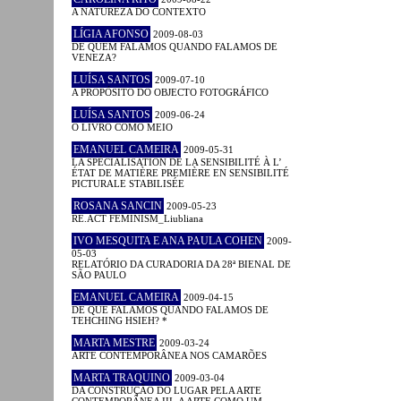
A NATUREZA DO CONTEXTO
LÍGIA AFONSO
2009-08-03
DE QUEM FALAMOS QUANDO FALAMOS DE
VENEZA?
LUÍSA SANTOS
2009-07-10
A PROPÓSITO DO OBJECTO FOTOGRÁFICO
LUÍSA SANTOS
2009-06-24
O LIVRO COMO MEIO
EMANUEL CAMEIRA
2009-05-31
LA SPÉCIALISATION DE LA SENSIBILITÉ À L’
ÉTAT DE MATIÈRE PREMIÈRE EN SENSIBILITÉ
PICTURALE STABILISÉE
ROSANA SANCIN
2009-05-23
RE.ACT FEMINISM_Liubliana
IVO MESQUITA E ANA PAULA COHEN
2009-
05-03
RELATÓRIO DA CURADORIA DA 28ª BIENAL DE
SÃO PAULO
EMANUEL CAMEIRA
2009-04-15
DE QUE FALAMOS QUANDO FALAMOS DE
TEHCHING HSIEH? *
MARTA MESTRE
2009-03-24
ARTE CONTEMPORÂNEA NOS CAMARÕES
MARTA TRAQUINO
2009-03-04
DA CONSTRUÇÃO DO LUGAR PELA ARTE