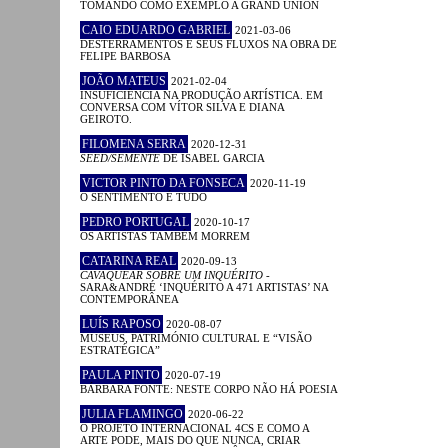
TOMANDO COMO EXEMPLO A GRAND UNION
CAIO EDUARDO GABRIEL
2021-03-06
DESTERRAMENTOS E SEUS FLUXOS NA OBRA DE
FELIPE BARBOSA
JOÃO MATEUS
2021-02-04
INSUFICIÊNCIA NA PRODUÇÃO ARTÍSTICA. EM
CONVERSA COM VÍTOR SILVA E DIANA
GEIROTO.
FILOMENA SERRA
2020-12-31
SEED/SEMENTE
DE ISABEL GARCIA
VICTOR PINTO DA FONSECA
2020-11-19
O SENTIMENTO É TUDO
PEDRO PORTUGAL
2020-10-17
OS ARTISTAS TAMBÉM MORREM
CATARINA REAL
2020-09-13
CAVAQUEAR SOBRE UM INQUÉRITO
-
SARA&ANDRÉ ‘INQUÉRITO A 471 ARTISTAS’ NA
CONTEMPORÂNEA
LUÍS RAPOSO
2020-08-07
MUSEUS, PATRIMÓNIO CULTURAL E “VISÃO
ESTRATÉGICA”
PAULA PINTO
2020-07-19
BÁRBARA FONTE: NESTE CORPO NÃO HÁ POESIA
JULIA FLAMINGO
2020-06-22
O PROJETO INTERNACIONAL 4CS E COMO A
ARTE PODE, MAIS DO QUE NUNCA, CRIAR