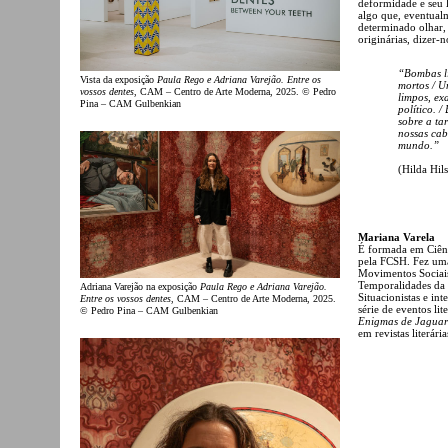
deformidade e seu 
algo que, eventual
determinado olhar, 
originárias, dizer-
“Bombas li
Vista da exposição
Paula Rego e Adriana Varejão. Entre os
mortos / U
vossos dentes
, CAM – Centro de Arte Moderna, 2025. © Pedro
limpos, ex
Pina – CAM Gulbenkian
político. 
sobre a ta
nossas cab
mundo.”
(Hilda Hil
Mariana Varela
É formada em Ciênc
pela FCSH. Fez uma
Movimentos Sociais
Temporalidades da 
Adriana Varejão na exposição
Paula Rego e Adriana Varejão.
Situacionistas e in
Entre os vossos dentes
, CAM – Centro de Arte Moderna, 2025.
série de eventos li
© Pedro Pina – CAM Gulbenkian
Enigmas de Jaguar
em revistas literária