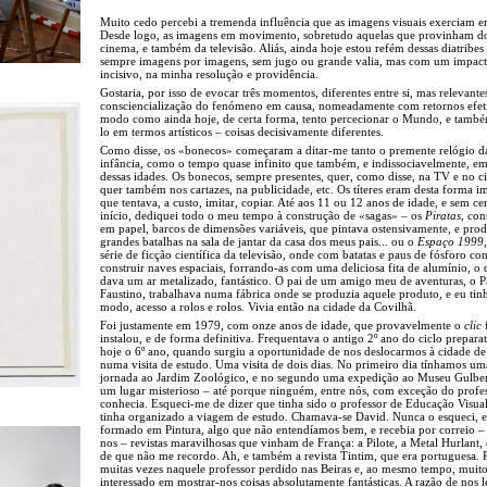
Muito cedo percebi a tremenda influência que as imagens visuais exerciam 
Desde logo, as imagens em movimento, sobretudo aquelas que provinham d
cinema, e também da televisão. Aliás, ainda hoje estou refém dessas diatribes
sempre imagens por imagens, sem jugo ou grande valia, mas com um impacto
incisivo, na minha resolução e providência.
Gostaria, por isso de evocar três momentos, diferentes entre si, mas relevante
consciencialização do fenómeno em causa, nomeadamente com retornos efet
modo como ainda hoje, de certa forma, tento percecionar o Mundo, e tamb
lo em termos artísticos – coisas decisivamente diferentes.
Como disse, os «bonecos» começaram a ditar-me tanto o premente relógio d
infância, como o tempo quase infinito que também, e indissociavelmente, e
dessas idades. Os bonecos, sempre presentes, quer, como disse, na TV e no c
quer também nos cartazes, na publicidade, etc. Os títeres eram desta forma i
que tentava, a custo, imitar, copiar. Até aos 11 ou 12 anos de idade, e sem ce
início, dediquei todo o meu tempo à construção de «sagas» – os
Piratas
, con
em papel, barcos de dimensões variáveis, que pintava ostensivamente, e pro
grandes batalhas na sala de jantar da casa dos meus pais... ou o
Espaço 1999
série de ficção científica da televisão, onde com batatas e paus de fósforo co
construir naves espaciais, forrando-as com uma deliciosa fita de alumínio, o 
dava um ar metalizado, fantástico. O pai de um amigo meu de aventuras, o P
Faustino, trabalhava numa fábrica onde se produzia aquele produto, e eu tinh
modo, acesso a rolos e rolos. Vivia então na cidade da Covilhã.
Foi justamente em 1979, com onze anos de idade, que provavelmente o
clic
f
instalou, e de forma definitiva. Frequentava o antigo 2º ano do ciclo preparat
hoje o 6º ano, quando surgiu a oportunidade de nos deslocarmos à cidade de
numa visita de estudo. Uma visita de dois dias. No primeiro dia tínhamos um
jornada ao Jardim Zoológico, e no segundo uma expedição ao Museu Gulbe
um lugar misterioso – até porque ninguém, entre nós, com exceção do profes
conhecia. Esqueci-me de dizer que tinha sido o professor de Educação Visua
tinha organizado a viagem de estudo. Chamava-se David. Nunca o esqueci, e
formado em Pintura, algo que não entendíamos bem, e recebia por correio – 
nos – revistas maravilhosas que vinham de França: a Pilote, a Metal Hurlant, 
de que não me recordo. Ah, e também a revista Tintim, que era portuguesa. 
muitas vezes naquele professor perdido nas Beiras e, ao mesmo tempo, muit
interessado em mostrar-nos coisas absolutamente fantásticas. A razão de nos l