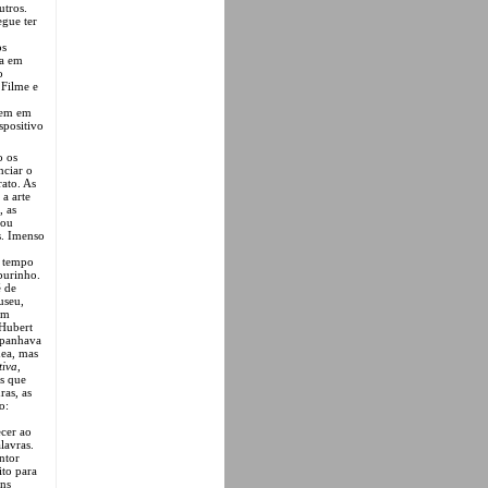
utros.
egue ter
os
va em
o
 Filme e
gem em
spositivo
o os
nciar o
ato. As
 a arte
, as
 ou
s. Imenso
m tempo
burinho.
é de
seu,
um
 Hubert
mpanhava
nea, mas
tiva
,
ns que
ras, as
o:
ecer ao
lavras.
ntor
ito para
ens