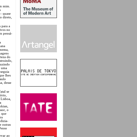
em mim.
o
 – quase
 direto,
s para a
ivos no
ém pensá-
a
mana
inema,
magens
rteza do
struindo,
duzindo
, uma
nseguia
que lhes
aulo
a, desse
atal se
ório,
 Lisboa,
a
nkian,
sor, o
l que
ra
dizia-
e outras
Penso
o
evar ao