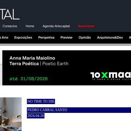
Contactos
Home
Agenda-Artecapital
Newsletter
a Arte
Exposições
Perspetiva
Preview
Opinião
Arquitetura&Des
A
NO TIME TO DIE
PEDRO CABRAL SANTO
2024-04-20