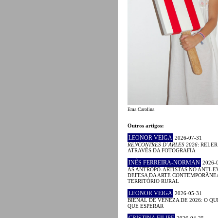
Ema Carolina
Outros artigos:
LEONOR VEIGA
2026-07-31
RENCONTRES D´ARLES 2026
: RELE
ATRAVÉS DA FOTOGRAFIA
INÊS FERREIRA-NORMAN
2026-
AS ANTROPO-ARTISTAS NO ANTI-E
DEFESA DA ARTE CONTEMPORÂNE
TERRITÓRIO RURAL
LEONOR VEIGA
2026-05-31
BIENAL DE VENEZA DE 2026: O QU
QUE ESPERAR