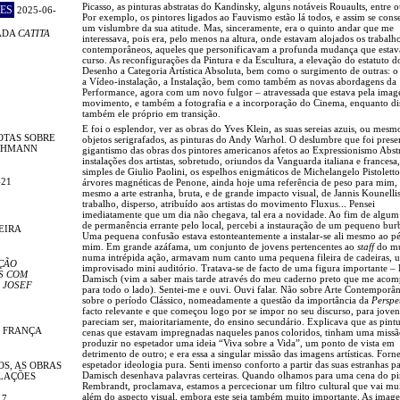
Picasso, as pinturas abstratas do Kandinsky, alguns notáveis Rouaults, entre o
ES
2025-06-
Por exemplo, os pintores ligados ao Fauvismo estão lá todos, e assim se cons
um vislumbre da sua atitude. Mas, sinceramente, era o quinto andar que me
ADA
CATITA
interessava, pois era, pelo menos na altura, onde estavam alojados os trabalh
contemporâneos, aqueles que personificavam a profunda mudança que esta
curso. As reconfigurações da Pintura e da Escultura, a elevação do estatuto d
Desenho a Categoria Artística Absoluta, bem como o surgimento de outras: o
a Vídeo-instalação, a Instalação, bem como também as novas abordagens da
Performance, agora com um novo fulgor – atravessada que estava pela ima
movimento, e também a fotografia e a incorporação do Cinema, enquanto di
também ele próprio em transição.
E foi o esplendor, ver as obras do Yves Klein, as suas sereias azuis, ou mesm
OTAS SOBRE
objetos serigrafados, as pinturas do Andy Warhol. O deslumbre que foi prese
LEHMANN
gigantismo das obras dos pintores americanos afetos ao Expressionismo Abstr
instalações dos artistas, sobretudo, oriundos da Vanguarda italiana e francesa,
simples de Giulio Paolini, os espelhos enigmáticos de Michelangelo Pistoletto
-21
árvores magnéticas de Penone, ainda hoje uma referência de peso para mim,
mesmo a arte estranha, bruta, e de grande impacto visual, de Jannis Kounelli
trabalho, disperso, atribuído aos artistas do movimento Fluxus... Pensei
imediatamente que um dia não chegava, tal era a novidade. Ao fim de algu
de permanência errante pelo local, percebi a instauração de um pequeno bur
EIRA
Uma pequena confusão estava estonteantemente a instalar-se ali mesmo ao p
mim. Em grande azáfama, um conjunto de jovens pertencentes ao
staff
do mu
numa intrépida ação, armavam num canto uma pequena fileira de cadeiras, 
ÇÃO
improvisado mini auditório. Tratava-se de facto de uma figura importante –
S COM
Damisch (vim a saber mais tarde através do meu caderno preto que me aco
 JOSEF
para todo o lado). Sentei-me e ouvi. Ouvi falar. Não sobre Arte Contemporâ
sobre o período Clássico, nomeadamente a questão da importância da
Perspe
facto relevante e que começou logo por se impor no seu discurso, para jove
pareciam ser, maioritariamente, do ensino secundário. Explicava que as pintu
E FRANÇA
cenas que estavam impregnadas naqueles panos coloridos, tinham uma missã
produzir no espetador uma ideia “Viva sobre a Vida”, um ponto de vista em
detrimento de outro; e era essa a singular missão das imagens artísticas. Forn
espetador ideologia pura. Senti imenso conforto a partir das suas estranhas pa
OS, AS OBRAS
Damisch desenhava palavras certeiras. Quando olhamos para uma cena do pi
ELAÇÕES
Rembrandt, proclamava, estamos a percecionar um filtro cultural que vai mu
além do aspecto visual, embora este seja também muito importante. As imag
17