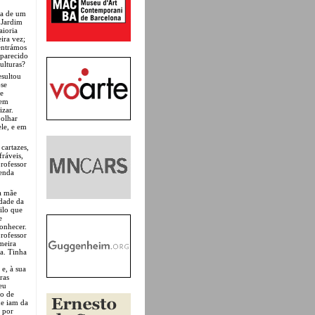
ava de um
 Jardim
aioria
ira vez;
 entrámos
 parecido
ulturas?
esultou
-se
de
sem
izar.
olhar
ele, e em
cartazes,
fráveis,
professor
menda
a mãe
idade da
ilo que
e
conhecer.
rofessor
meira
ça. Tinha
 e, à sua
ras
eu
to de
ue iam da
, por