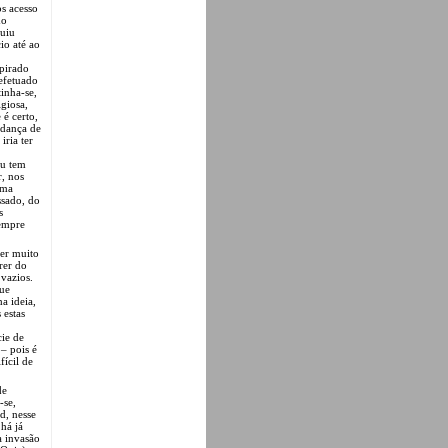
os acesso
do
guiu
io até ao
spirado
efetuado
inha-se,
igiosa,
é certo,
udança de
iria ter
eu tem
, nos
uma
ssado, do
s
sempre
er muito
rer do
vazios.
que
a ideia,
 estas
ie de
– pois é
ícil de
de
-se,
d, nesse
 há já
a invasão