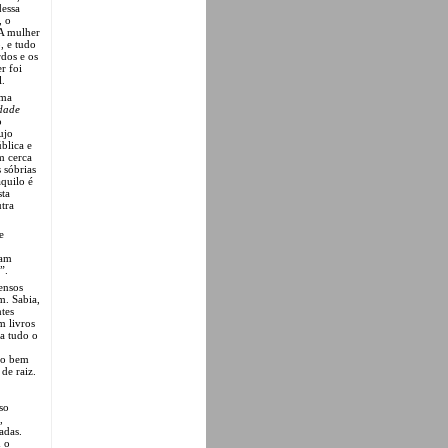
dessa
, o
 A mulher
, e tudo
rdos e os
r foi
l.
uma
dade
o
ujo
blica e
m cerca
 sóbrias
quilo é
sta
tra
e
ram
”.
ensos
m. Sabia,
tes
m livros
a tudo o
to bem
e raiz.
so
,
adas.
m o