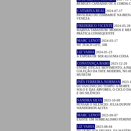
RÉMIGES CANSADAS
OU A
CORDA-C
CATARINA REAL
2024-07-17
PAVILHÃO DO ZIMBABUÉ NA BIEN
VENEZA
FREDERICO VICENTE
2024-05-28
MARINA TABASSUM: MODOS E MEI
PRÁTICA CONSEQUENTE
MARC LENOT
2024-03-17
WE TEACH LIFE, SIR.
LIZ VAHIA
2024-01-23
À ESPERA DE SER ALGUMA COISA
CONSTANÇA BABO
2023-12-20
ENTRE ÓTICA E MOVIMENTO, A PA
COLEÇÃO DA TATE MODERN, NO A
MUSEUM
INÊS FERREIRA-NORMAN
2023-
DO FASCÍNIO DO TEMPO: A MORTE
SOLO E DAS ÁRVORES, O CICLO D
E DO SILÊNCIO
SANDRA SILVA
2023-10-09
PENSAR O SILÊNCIO: JULIA DUPON
WANDERSON ALVES
MARC LENOT
2023-09-07
EXISTE UM SURREALISMO FEMINI
LIZ VAHIA
2023-08-04
DO OURO AOS DEUSES, DA MATÉRI