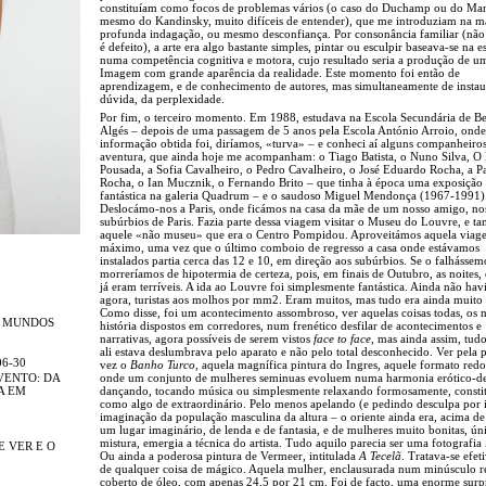
constituíam como focos de problemas vários (o caso do Duchamp ou do Ma
mesmo do Kandinsky, muito difíceis de entender), que me introduziam na m
profunda indagação, ou mesmo desconfiança. Por consonância familiar (não é
é defeito), a arte era algo bastante simples, pintar ou esculpir baseava-se na e
numa competência cognitiva e motora, cujo resultado seria a produção de u
Imagem com grande aparência da realidade. Este momento foi então de
aprendizagem, e de conhecimento de autores, mas simultaneamente de instau
dúvida, da perplexidade.
Por fim, o terceiro momento. Em 1988, estudava na Escola Secundária de B
Algés – depois de uma passagem de 5 anos pela Escola António Arroio, onde
informação obtida foi, diríamos, «turva» – e conheci aí alguns companheiro
aventura, que ainda hoje me acompanham: o Tiago Batista, o Nuno Silva, O
Pousada, a Sofia Cavalheiro, o Pedro Cavalheiro, o José Eduardo Rocha, a P
Rocha, o Ian Mucznik, o Fernando Brito – que tinha à época uma exposição
fantástica na galeria Quadrum – e o saudoso Miguel Mendonça (1967-1991)
Deslocámo-nos a Paris, onde ficámos na casa da mãe de um nosso amigo, no
subúrbios de Paris. Fazia parte dessa viagem visitar o Museu do Louvre, e 
aquele «não museu» que era o Centro Pompidou. Aproveitámos aquela viag
máximo, uma vez que o último comboio de regresso a casa onde estávamos
instalados partia cerca das 12 e 10, em direção aos subúrbios. Se o falhássem
morreríamos de hipotermia de certeza, pois, em finais de Outubro, as noites, 
já eram terríveis. A ida ao Louvre foi simplesmente fantástica. Ainda não ha
agora, turistas aos molhos por mm2. Eram muitos, mas tudo era ainda muito
Como disse, foi um acontecimento assombroso, ver aquelas coisas todas, os n
R MUNDOS
história dispostos em corredores, num frenético desfilar de acontecimentos e
narrativas, agora possíveis de serem vistos
face to face
, mas ainda assim, tud
ali estava deslumbrava pelo aparato e não pelo total desconhecido. Ver pela 
06-30
vez o
Banho Turco
, aquela magnífica pintura do Ingres, aquele formato red
onde um conjunto de mulheres seminuas evoluem numa harmonia erótico-del
VENTO: DA
dançando, tocando música ou simplesmente relaxando formosamente, constit
A EM
como algo de extraordinário. Pelo menos apelando (e pedindo desculpa por i
imaginação da população masculina da altura – o oriente ainda era, acima de
um lugar imaginário, de lenda e de fantasia, e de mulheres muito bonitas, ún
mistura, emergia a técnica do artista. Tudo aquilo parecia ser uma fotografia
E VER E O
Ou ainda a poderosa pintura de Vermeer, intitulada
A Tecelã
. Tratava-se efe
de qualquer coisa de mágico. Aquela mulher, enclausurada num minúsculo r
coberto de óleo, com apenas 24,5 por 21 cm. Foi de facto, uma enorme surp