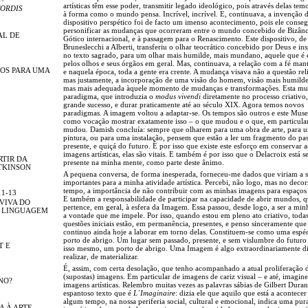
artísticas têm esse poder, transmitir legado ideológico, pois através delas tem
ORDIS
à forma como o mundo pensa. Incrível, incrível. E, continuava, a invenção 
dispositivo perspético foi de facto um imenso acontecimento, pois ele conse
personificar as mudanças que ocorreram entre o mundo concebido de Bizânc
AL DE
Gótico internacional, e à passagem para o Renascimento. Este dispositivo, de
Bruneslecchi a Alberti, transferiu o olhar teocrático concebido por Deus e in
no texto sagrado, para um olhar mais humilde, mais mundano, aquele que é 
pelos olhos e seus órgãos em geral. Mas, continuava, a relação com a fé mant
OS PARA UMA
e naquela época, toda a gente era crente. A mudança visava não a questão rel
mas justamente, a incorporação de uma visão do homem, visão mais humilde 
mas mais adequada àquele momento de mudanças e transformações. Esta m
paradigma, que introduzia o
modus vivendi
diretamente no processo criativo, 
grande sucesso, e durar praticamente até ao século XIX. Agora temos novos
paradigmas. A imagem voltou a adaptar-se. Os tempos são outros e este Mus
como vocação mostrar exatamente isso – o que mudou e o que, em particular
mudou. Damish concluía: sempre que olharem para uma obra de arte, para 
pintura, ou para uma instalação, pensem que estão a ler um fragmento do pa
presente, e quiçá do futuro. É por isso que existe este esforço em conservar a
imagens artísticas, elas são vitais. E também é por isso que o Delacroix está 
RTIR DA
presente na minha mente, como parte deste ânimo.
TKINSON
A pequena conversa, de forma inesperada, forneceu-me dados que viriam a s
importantes para a minha atividade artística. Percebi, não logo, mas no decor
tempo, a importância de não contribuir com as minhas imagens para espaços 
11-13
E também a responsabilidade de participar na capacidade de abrir mundos, 
 VIVA DO
pertence, em geral, à esfera da Imagem. Essa passou, desde logo, a ser a minh
A LINGUAGEM
a vontade que me impele. Por isso, quando estou em pleno ato criativo, todas
questões iniciais estão, em permanência, presentes, e penso sinceramente que
continuo ainda hoje a laborar em torno delas. Constituem-se como uma espéc
porto de abrigo. Um lugar sem passado, presente, e sem vislumbre do futuro 
T E
isso mesmo, um porto de abrigo. Uma Imagem é algo extraordinariamente dif
realizar, de materializar.
É, assim, com certa desolação, que tenho acompanhado a atual proliferação 
(supostas) imagens. Em particular de imagens de cariz visual – e até, imagine
NO?
imagens artísticas. Relembro muitas vezes as palavras sábias de Gilbert Duran
espantoso texto que é
L´Imaginaire
: dizia ele que aquilo que está a acontecer
algum tempo, na nossa periferia social, cultural e emocional, indica uma pur
A À ARTE