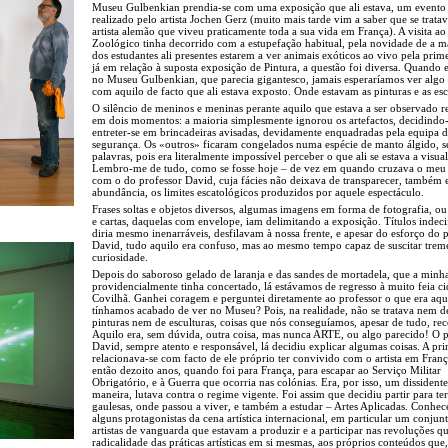
Museu Gulbenkian prendia-se com uma exposição que ali estava, um evento
realizado pelo artista Jochen Gerz (muito mais tarde vim a saber que se trat
artista alemão que viveu praticamente toda a sua vida em França). A visita ao
Zoológico tinha decorrido com a estupefação habitual, pela novidade de a m
dos estudantes ali presentes estarem a ver animais exóticos ao vivo pela prime
já em relação à suposta exposição de Pintura, a questão foi diversa. Quando
no Museu Gulbenkian, que parecia gigantesco, jamais esperaríamos ver algo
com aquilo de facto que ali estava exposto. Onde estavam as pinturas e as esc
O silêncio de meninos e meninas perante aquilo que estava a ser observado r
em dois momentos: a maioria simplesmente ignorou os artefactos, decidindo
entreter-se em brincadeiras avisadas, devidamente enquadradas pela equipa 
segurança. Os «outros» ficaram congelados numa espécie de manto álgido, 
palavras, pois era literalmente impossível perceber o que ali se estava a visual
Lembro-me de tudo, como se fosse hoje – de vez em quando cruzava o meu 
com o do professor David, cuja fácies não deixava de transparecer, também 
abundância, os limites escatológicos produzidos por aquele espectáculo.
Frases soltas e objetos diversos, algumas imagens em forma de fotografia, ou 
e cartas, daquelas com envelope, iam delimitando a exposição. Títulos indeci
diria mesmo inenarráveis, desfilavam à nossa frente, e apesar do esforço do 
David, tudo aquilo era confuso, mas ao mesmo tempo capaz de suscitar tre
curiosidade.
Depois do saboroso gelado de laranja e das sandes de mortadela, que a minh
providencialmente tinha concertado, lá estávamos de regresso à muito feia c
Covilhã. Ganhei coragem e perguntei diretamente ao professor o que era aqu
tínhamos acabado de ver no Museu? Pois, na realidade, não se tratava nem d
pinturas nem de esculturas, coisas que nós conseguíamos, apesar de tudo, re
Aquilo era, sem dúvida, outra coisa, mas nunca ARTE, ou algo parecido! O p
David, sempre atento e responsável, lá decidiu explicar algumas coisas. A pri
relacionava-se com facto de ele próprio ter convivido com o artista em Fran
então dezoito anos, quando foi para França, para escapar ao Serviço Militar
Obrigatório, e à Guerra que ocorria nas colónias. Era, por isso, um dissidente
maneira, lutava contra o regime vigente. Foi assim que decidiu partir para ter
gaulesas, onde passou a viver, e também a estudar – Artes Aplicadas. Conhec
alguns protagonistas da cena artística internacional, em particular um conjun
artistas de vanguarda que estavam a produzir e a participar nas revoluções q
radicalidade das práticas artísticas em si mesmas, aos próprios conteúdos que