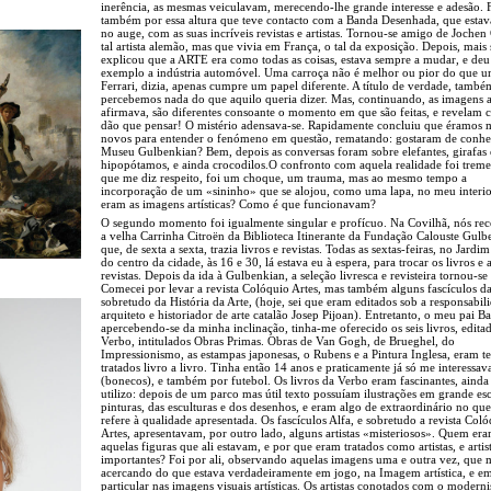
inerência, as mesmas veiculavam, merecendo-lhe grande interesse e adesão. 
também por essa altura que teve contacto com a Banda Desenhada, que estav
no auge, com as suas incríveis revistas e artistas. Tornou-se amigo de Jochen
tal artista alemão, mas que vivia em França, o tal da exposição. Depois, mais
explicou que a ARTE era como todas as coisas, estava sempre a mudar, e de
exemplo a indústria automóvel. Uma carroça não é melhor ou pior do que 
Ferrari, dizia, apenas cumpre um papel diferente. A título de verdade, tamb
percebemos nada do que aquilo queria dizer. Mas, continuando, as imagens ar
afirmava, são diferentes consoante o momento em que são feitas, e revelam c
dão que pensar! O mistério adensava-se. Rapidamente concluiu que éramos 
novos para entender o fenómeno em questão, rematando: gostaram de conhe
Museu Gulbenkian? Bem, depois as conversas foram sobre elefantes, girafas 
hipopótamos, e ainda crocodilos.O confronto com aquela realidade foi trem
que me diz respeito, foi um choque, um trauma, mas ao mesmo tempo a
incorporação de um «sininho» que se alojou, como uma lapa, no meu interio
eram as imagens artísticas? Como é que funcionavam?
O segundo momento foi igualmente singular e profícuo. Na Covilhã, nós re
a velha Carrinha Citroën da Biblioteca Itinerante da Fundação Calouste Gulb
que, de sexta a sexta, trazia livros e revistas. Todas as sextas-feiras, no Jardi
do centro da cidade, às 16 e 30, lá estava eu à espera, para trocar os livros e 
revistas. Depois da ida à Gulbenkian, a seleção livresca e revisteira tornou-se
Comecei por levar a revista Colóquio Artes, mas também alguns fascículos da
sobretudo da História da Arte, (hoje, sei que eram editados sob a responsabil
arquiteto e historiador de arte catalão Josep Pijoan). Entretanto, o meu pai Ba
apercebendo-se da minha inclinação, tinha-me oferecido os seis livros, edita
Verbo, intitulados Obras Primas. Obras de Van Gogh, de Brueghel, do
Impressionismo, as estampas japonesas, o Rubens e a Pintura Inglesa, eram t
tratados livro a livro. Tinha então 14 anos e praticamente já só me interessav
(bonecos), e também por futebol. Os livros da Verbo eram fascinantes, ainda
utilizo: depois de um parco mas útil texto possuíam ilustrações em grande esc
pinturas, das esculturas e dos desenhos, e eram algo de extraordinário no que
refere à qualidade apresentada. Os fascículos Alfa, e sobretudo a revista Col
Artes, apresentavam, por outro lado, alguns artistas «misteriosos». Quem er
aquelas figuras que ali estavam, e por que eram tratados como artistas, e artis
importantes? Foi por ali, observando aquelas imagens uma e outra vez, que 
acercando do que estava verdadeiramente em jogo, na Imagem artística, e e
particular nas imagens visuais artísticas. Os artistas conotados com o moderni