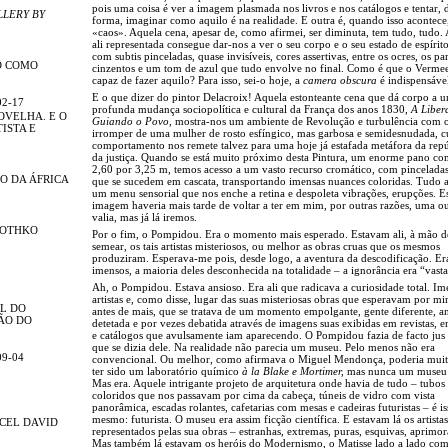
pois uma coisa é ver a imagem plasmada nos livros e nos catálogos e tentar, 
LLERY BY
forma, imaginar como aquilo é na realidade. E outra é, quando isso acontece
«caos». Aquela cena, apesar de, como afirmei, ser diminuta, tem tudo, tudo.
ali representada consegue dar-nos a ver o seu corpo e o seu estado de espírito
com subtis pinceladas, quase invisíveis, cores assertivas, entre os ocres, os pa
O COMO
cinzentos e um tom de azul que tudo envolve no final. Como é que o Vermee
capaz de fazer aquilo? Para isso, sei-o hoje, a
camera obscura
é indispensáve
E o que dizer do pintor Delacroix! Aquela estonteante cena que dá corpo a 
02-17
profunda mudança sociopolítica e cultural da França dos anos 1830,
A Liber
OVELHA. E O
Guiando o Povo
, mostra-nos um ambiente de Revolução e turbulência com 
ISTA E
irromper de uma mulher de rosto esfíngico, mas garbosa e semidesnudada, c
comportamento nos remete talvez para uma hoje já estafada metáfora da repú
da justiça. Quando se está muito próximo desta Pintura, um enorme pano co
2,60 por 3,25 m, temos acesso a um vasto recurso cromático, com pinceladas
O DA ÁFRICA
que se sucedem em cascata, transportando imensas nuances coloridas. Tudo a
um menu sensorial que nos enche a retina e despoleta vibrações, erupções. E
imagem haveria mais tarde de voltar a ter em mim, por outras razões, uma ou
valia, mas já lá iremos.
ROTHKO
Por o fim, o Pompidou. Era o momento mais esperado. Estavam ali, à mão d
semear, os tais artistas misteriosos, ou melhor as obras cruas que os mesmos
produziram. Esperava-me pois, desde logo, a aventura da descodificação. E
imensos, a maioria deles desconhecida na totalidade – a ignorância era “vasta
Ah, o Pompidou. Estava ansioso. Era ali que radicava a curiosidade total. Im
artistas e, como disse, lugar das suas misteriosas obras que esperavam por mi
L DO
antes de mais, que se tratava de um momento empolgante, gente diferente, an
ÃO DO
detetada e por vezes debatida através de imagens suas exibidas em revistas, e
e catálogos que avulsamente iam aparecendo. O Pompidou fazia de facto jus 
que se dizia dele. Na realidade não parecia um museu. Pelo menos não era
09-04
convencional. Ou melhor, como afirmava o Miguel Mendonça, poderia mui
ter sido um laboratório químico
à la Blake e Mortimer,
mas nunca um museu d
Mas era. Aquele intrigante projeto de arquitetura onde havia de tudo – tubos
coloridos que nos passavam por cima da cabeça, túneis de vidro com vista
panorâmica, escadas rolantes, cafetarias com mesas e cadeiras futuristas – é is
mesmo: futurista. O museu era assim ficção científica. E estavam lá os artistas
CEL DAVID
representados pelas sua obras – estranhas, extremas, puras, esquivas, aprimor
Mas também lá estavam os heróis do Modernismo, o Matisse lado a lado co