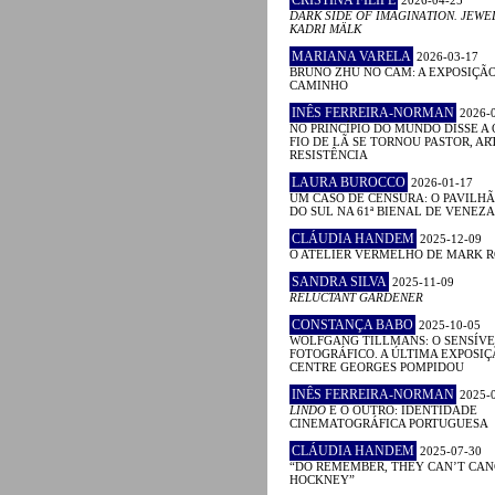
CRISTINA FILIPE
2026-04-25
DARK SIDE OF IMAGINATION. JEWE
KADRI MÄLK
MARIANA VARELA
2026-03-17
BRUNO ZHU NO CAM: A EXPOSIÇÃ
CAMINHO
INÊS FERREIRA-NORMAN
2026-
NO PRINCÍPIO DO MUNDO DISSE A 
FIO DE LÃ SE TORNOU PASTOR, ART
RESISTÊNCIA
LAURA BUROCCO
2026-01-17
UM CASO DE CENSURA: O PAVILHÃ
DO SUL NA 61ª BIENAL DE VENEZA
CLÁUDIA HANDEM
2025-12-09
O ATELIER VERMELHO DE MARK 
SANDRA SILVA
2025-11-09
RELUCTANT GARDENER
CONSTANÇA BABO
2025-10-05
WOLFGANG TILLMANS: O SENSÍVE
FOTOGRÁFICO. A ÚLTIMA EXPOSIÇ
CENTRE GEORGES POMPIDOU
INÊS FERREIRA-NORMAN
2025-
LINDO
E O OUTRO: IDENTIDADE
CINEMATOGRÁFICA PORTUGUESA
CLÁUDIA HANDEM
2025-07-30
“DO REMEMBER, THEY CAN’T CAN
HOCKNEY”