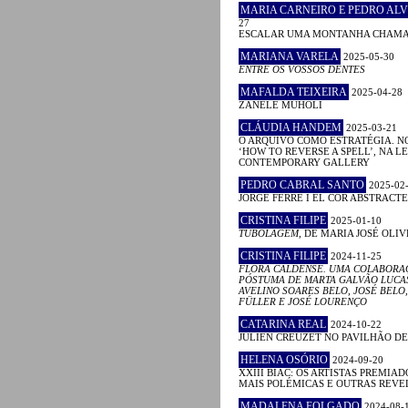
MARIA CARNEIRO E PEDRO ALV
27
ESCALAR UMA MONTANHA CHAM
MARIANA VARELA
2025-05-30
ENTRE OS VOSSOS DENTES
MAFALDA TEIXEIRA
2025-04-28
ZANELE MUHOLI
CLÁUDIA HANDEM
2025-03-21
O ARQUIVO COMO ESTRATÉGIA. N
‘HOW TO REVERSE A SPELL’, NA 
CONTEMPORARY GALLERY
PEDRO CABRAL SANTO
2025-02
JORGE FERRÉ I EL COR ABSTRACTE
CRISTINA FILIPE
2025-01-10
TUBOLAGEM
, DE MARIA JOSÉ OLIV
CRISTINA FILIPE
2024-11-25
FLORA CALDENSE. UMA COLABORA
PÓSTUMA DE MARTA GALVÃO LUCA
AVELINO SOARES BELO, JOSÉ BELO,
FÜLLER E JOSÉ LOURENÇO
CATARINA REAL
2024-10-22
JULIEN CREUZET NO PAVILHÃO D
HELENA OSÓRIO
2024-09-20
XXIII BIAC: OS ARTISTAS PREMIAD
MAIS POLÉMICAS E OUTRAS REV
MADALENA FOLGADO
2024-08-