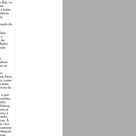
n Ray, ou
ais
 feitio,
ssência
ma
ração da
elém-
 a
s de
 Pedro
aula
.
s
também
em ao
os
em Paris,
via, como
 calmo.
íveis da
o o que
primeira
ondo,
eitosa,
uía-se
sso) à
 tudo,
icas. À
in vivo
.
tivamente
etângulo
resa,