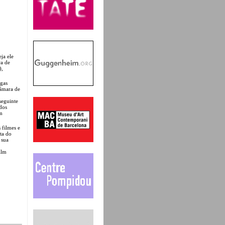
ja ele
ra de
),
ngas
câmara de
seguinte
dos
am
 filmes e
ta do
 sua
ilm