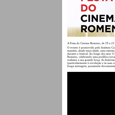
A Festa do Cinema Romeno, de 19 a 23 d
O evento é promovido pelo Instituto Cu
mantém, desde tenra idade, uma estre
durante o festival. Ao longo dos seus 
Romeno, celebrando uma prolífica nova v
realismo a sua grande força. As história
(particularmente à revolução e às suas 
longa metragem, puramente documentais 