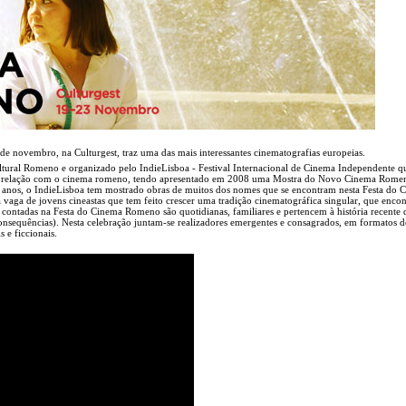
e novembro, na Culturgest, traz uma das mais interessantes cinematografias europeias.
ltural Romeno e organizado pelo IndieLisboa - Festival Internacional de Cinema Independente q
ita relação com o cinema romeno, tendo apresentado em 2008 uma Mostra do Novo Cinema Rome
11 anos, o IndieLisboa tem mostrado obras de muitos dos nomes que se encontram nesta Festa do 
aga de jovens cineastas que tem feito crescer uma tradição cinematográfica singular, que encon
s contadas na Festa do Cinema Romeno são quotidianas, familiares e pertencem à história recente 
consequências). Nesta celebração juntam-se realizadores emergentes e consagrados, em formatos d
e ficcionais.