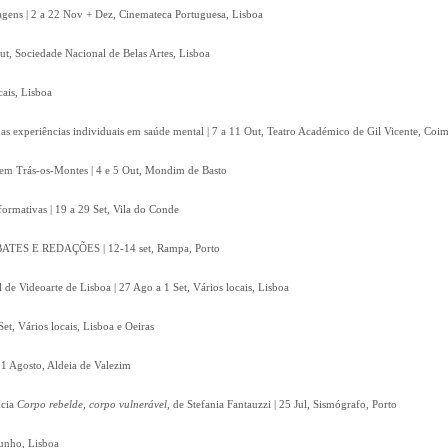
gens | 2 a 22 Nov + Dez, Cinemateca Portuguesa, Lisboa
, Sociedade Nacional de Belas Artes, Lisboa
cais, Lisboa
 das experiências individuais em saúde mental | 7 a 11 Out, Teatro Académico de Gil Vicente, Coi
em Trás-os-Montes | 4 e 5 Out, Mondim de Basto
rformativas | 19 a 29 Set, Vila do Conde
S E REDAÇÕES | 12-14 set, Rampa, Porto
 de Videoarte de Lisboa | 27 Ago a 1 Set, Vários locais, Lisboa
et, Vários locais, Lisboa e Oeiras
 11 Agosto, Aldeia de Valezim
ncia
Corpo rebelde, corpo vulnerável
, de Stefania Fantauzzi | 25 Jul, Sismógrafo, Porto
Junho, Lisboa