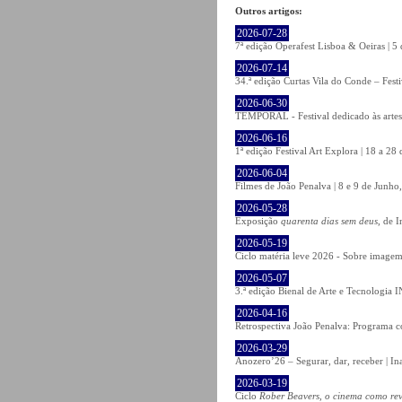
Outros artigos:
2026-07-28
7ª edição Operafest Lisboa & Oeiras | 5
2026-07-14
34.ª edição Curtas Vila do Conde – Fest
2026-06-30
TEMPORAL - Festival dedicado às artes
2026-06-16
1ª edição Festival Art Explora | 18 a 2
2026-06-04
Filmes de João Penalva | 8 e 9 de Junho
2026-05-28
Exposição
quarenta dias sem deus
, de 
2026-05-19
Ciclo matéria leve 2026 - Sobre imagem 
2026-05-07
3.ª edição Bienal de Arte e Tecnologia
2026-04-16
Retrospectiva João Penalva: Programa c
2026-03-29
Anozero’26 – Segurar, dar, receber | In
2026-03-19
Ciclo
Rober Beavers, o cinema como re