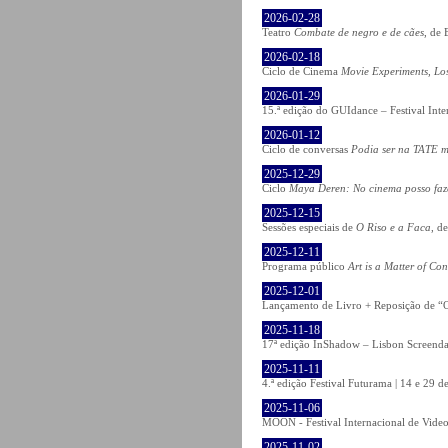
2026-02-28
Teatro
Combate de negro e de cães
, de 
2026-02-18
Ciclo de Cinema
Movie Experiments, Lo
2026-01-29
15.ª edição do GUIdance – Festival Int
2026-01-12
Ciclo de conversas
Podia ser na TATE m
2025-12-29
Ciclo
Maya Deren: No cinema posso fa
2025-12-15
Sessões especiais de
O Riso e a Faca
, d
2025-12-11
Programa público
Art is a Matter of Co
2025-12-01
Lançamento de Livro + Reposição de “O
2025-11-18
17ª edição InShadow – Lisbon Screenda
2025-11-11
4.ª edição Festival Futurama | 14 e 29
2025-11-06
MOON - Festival Internacional de Video
2025-11-02