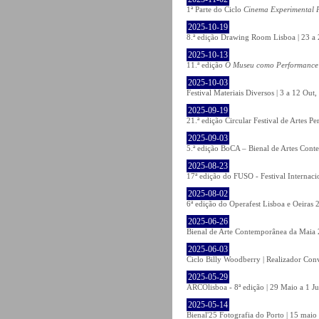
1ª Parte do Ciclo
Cinema Experimental P
2025-10-19
8.ª edição Drawing Room Lisboa | 23 a 
2025-10-13
11.ª edição
O Museu como Performance
2025-10-03
Festival Materiais Diversos | 3 a 12 Ou
2025-09-19
21.ª edição Circular Festival de Artes 
2025-09-03
5.ª edição BoCA – Bienal de Artes Cont
2025-08-23
17ª edição do FUSO - Festival Internaci
2025-08-02
6ª edição do Operafest Lisboa e Oeiras 
2025-06-26
Bienal de Arte Contemporânea da Maia 
2025-06-03
Ciclo Billy Woodberry | Realizador Con
2025-05-29
ARCOlisboa - 8ª edição | 29 Maio a 1 J
2025-05-14
Bienal'25 Fotografia do Porto | 15 maio 