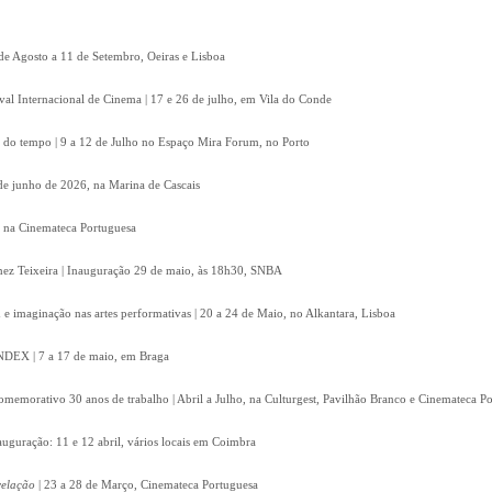
 de Agosto a 11 de Setembro, Oeiras e Lisboa
ival Internacional de Cinema | 17 e 26 de julho, em Vila do Conde
 do tempo | 9 a 12 de Julho no Espaço Mira Forum, no Porto
8 de junho de 2026, na Marina de Cascais
, na Cinemateca Portuguesa
Inez Teixeira | Inauguração 29 de maio, às 18h30, SNBA
e imaginação nas artes performativas | 20 a 24 de Maio, no Alkantara, Lisboa
 INDEX | 7 a 17 de maio, em Braga
omemorativo 30 anos de trabalho | Abril a Julho, na Culturgest, Pavilhão Branco e Cinemateca P
auguração: 11 e 12 abril, vários locais em Coimbra
velação
| 23 a 28 de Março, Cinemateca Portuguesa