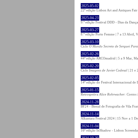
2025-05-02
22ª edição Lisbon Art and Antiques Fair
2025-04-23
9.ª edição Festival DDD - Dias da Dança
2025-03-27
8.ª edição Porto Femme | 7 a 13 Abril, V
2025-03-10
Ciclo
O Mundo Secreto de Serguei Par
2025-02-26
44ª edição ARCOmadrid | 5 a 9 Mar, Ma
2025-02-20
Ciclo
Imagens de Javier Codesal
| 21 e 
2025-02-05
14ª edição do Festival Internacional d
2025-01-15
Retrospetiva
Alice Rohrwacher: Contos 
2024-11-28
BF24 - Bienal de Fotografia de Vila Fra
2024-11-14
Alkantara Festival 2024 | 15 Nov a 1 De
2024-11-04
16ª edição InShadow - Lisbon Screendanc
2024-10-30