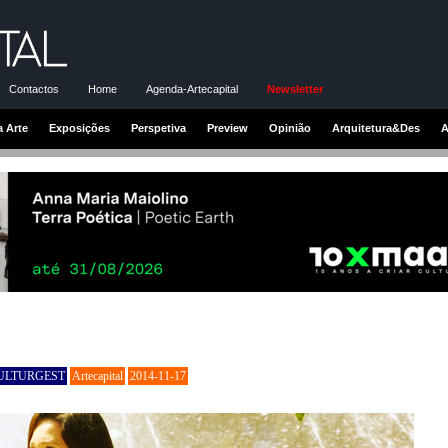
Contactos
Home
Agenda-Artecapital
Newsletter
a Arte
Exposições
Perspetiva
Preview
Opinião
Arquitetura&Des
A
CULTURGEST
Artecapital
2014-11-17