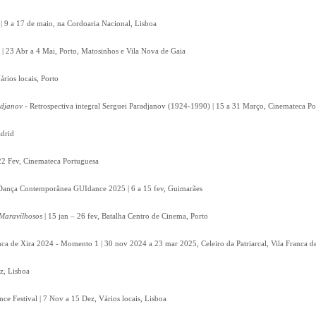
 | 9 a 17 de maio, na Cordoaria Nacional, Lisboa
 | 23 Abr a 4 Mai, Porto, Matosinhos e Vila Nova de Gaia
ários locais, Porto
adjanov
- Retrospectiva integral Serguei Paradjanov (1924-1990) | 15 a 31 Março, Cinemateca P
drid
22 Fev, Cinemateca Portuguesa
e Dança Contemporânea GUIdance 2025 | 6 a 15 fev, Guimarães
Maravilhosos
| 15 jan – 26 fev, Batalha Centro de Cinema, Porto
nca de Xira 2024 - Momento 1 | 30 nov 2024 a 23 mar 2025, Celeiro da Patriarcal, Vila Franca d
z, Lisboa
e Festival | 7 Nov a 15 Dez, Vários locais, Lisboa