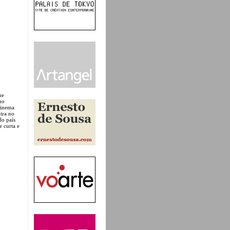
ue
no
Cinema
tra no
do país
e curta e