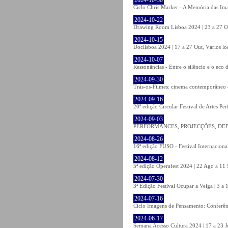
Ciclo Chris Marker - A Memória das Ima
2024-10-22
Drawing Room Lisboa 2024 | 23 a 27 Out
2024-10-15
Doclisboa 2024 | 17 a 27 Out, Vários lo
2024-10-07
Ressonâncias - Entre o silêncio e o eco
2024-09-30
Trás-os-Filmes: cinema contemporâneo 
2024-09-16
20ª edição Circular Festival de Artes Pe
2024-09-03
PERFORMANCES, PROJECÇÕES, DEBATE
2024-08-26
16ª edição FUSO - Festival Internacional
2024-08-12
5ª edição Operafest 2024 | 22 Ago a 11 S
2024-07-30
3ª Edição Festival Ocupar a Velga | 3 a
2024-07-16
Ciclo Imagens de Pensamento: Conferê
2024-06-17
Semana Acesso Cultura 2024 | 17 a 23 