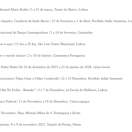
Bernard-Marie Koltès | 5 a 15 de março, Teatro do Bairro, Lisboa
s Angeles
, Curadoria de Andy Rector | 25 de Fevereiro a 1 de Abril, Pavilhão Julião Sarmento, Li
ernacional de Dança Contemporânea | 5 a 14 de fevereiro, Guimarães
as é aqui
| 13 Jan a 29 Jun, São Luiz Teatro Municipal, Lisboa
zer o mundo dançar
| 2 a 10 de Janeiro, Cinemateca Portuguesa
e Pedro Pinho| De 14 de dezembro de 2025 a 22 de janeiro de 2026, vários locais
nsciousness
: Filipa César e Céline Condorelli | 12 e 13 Dezembro, Pavilhão Julião Sarmento
 Rei No Exílio - Remake” | 3 a 7 de Dezembro, na Escola de Mulheres, Lisboa
nce Festival | 11 de Novembro a 19 de Dezembro, Vários espaços
 de Novembro, Beja, Mértola (Mina de S. Domingos) e Alvito
poesia | 8 e 9 de novembro 2025, Templo da Poesia, Oeiras