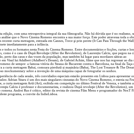
edição, com uma retrospectiva integral da sua filmografia. Não há dúvida que é no realismo, se
 análise que o Novo Cinema Romeno encontra a sua maior força. Este poder atravessa toda a ob
recente curta metragem, estreada em Cannes, Trece şi prin perete (It Can Pass Through the Wall
mete imediatamente para a infância.
s e todos os formatos nesta Festa do Cinema Romeno. Entre documentários e ficções, curtas e lo
os, como é o caso de După Revoluţie (After the Revolution), de Laurențiu Calciu, que pegou na 
ução, perto das caras e das vozes da população, mas também há lugar para mordazes sátiras ao
 Visul lui Adalbert (Adalbert’s Dream), de Gabriel Achim, filme que nos faz regressar ao dia 
 romeno de sempre: a famosa vitória do Steaua de Bucareste contra o Barcelona, na final da Taça 
a a curta metragem Babai, comoara pierdută și mașinăria (Babai, The Lost Treasure & The Dre
so mockumentary sobre a invenção de uma máquina capaz de fotografar os sonhos.
riência de cada sessão, três convidados especiais estarão presentes em Lisboa para apresentar os
ssões: Adrian Sitaru é um dos mais singulares cineastas do Novo Cinema Romeno, e estreia na Fes
, a curta metragem Artă (Art), exibida em competição no último Festival de Veneza, e também a
enţiu Calciu é professor e documentarista, e realizou După revoluţie (After the Revolution), um
ão romena. Andrei Rus é crítico, editor da revista de cinema Film Menu e programador do NexT F
 deste programa, a convite da IndieLisboa.