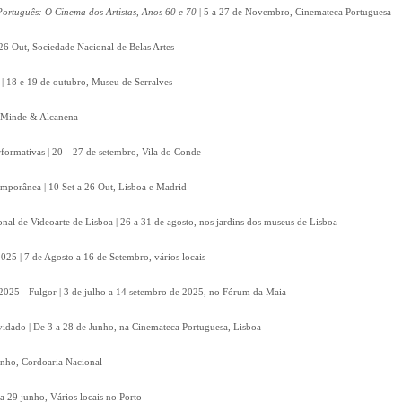
ortuguês: O Cinema dos Artistas, Anos 60 e 70
| 5 a 27 de Novembro, Cinemateca Portuguesa
26 Out, Sociedade Nacional de Belas Artes
| 18 e 19 de outubro, Museu de Serralves
t, Minde & Alcanena
Performativas | 20—27 de setembro, Vila do Conde
emporânea | 10 Set a 26 Out, Lisboa e Madrid
onal de Videoarte de Lisboa | 26 a 31 de agosto, nos jardins dos museus de Lisboa
2025 | 7 de Agosto a 16 de Setembro, vários locais
2025 - Fulgor | 3 de julho a 14 setembro de 2025, no Fórum da Maia
vidado | De 3 a 28 de Junho, na Cinemateca Portuguesa, Lisboa
unho, Cordoaria Nacional
a 29 junho, Vários locais no Porto