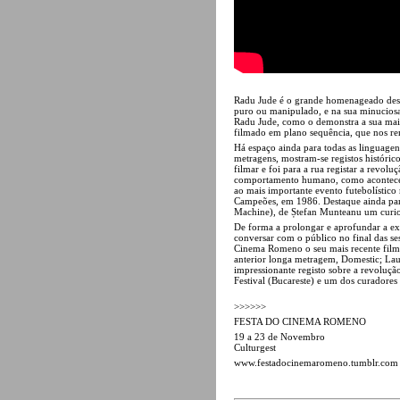
Radu Jude é o grande homenageado desta 
puro ou manipulado, e na sua minuciosa
Radu Jude, como o demonstra a sua mais 
filmado em plano sequência, que nos re
Há espaço ainda para todas as linguagen
metragens, mostram-se registos históric
filmar e foi para a rua registar a revol
comportamento humano, como acontece em
ao mais importante evento futebolístico
Campeões, em 1986. Destaque ainda par
Machine), de Ștefan Munteanu um curio
De forma a prolongar e aprofundar a expe
conversar com o público no final das se
Cinema Romeno o seu mais recente filme
anterior longa metragem, Domestic; Laur
impressionante registo sobre a revoluç
Festival (Bucareste) e um dos curadores
>>>>>>
FESTA DO CINEMA ROMENO
19 a 23 de Novembro
Culturgest
www.festadocinemaromeno.tumblr.com