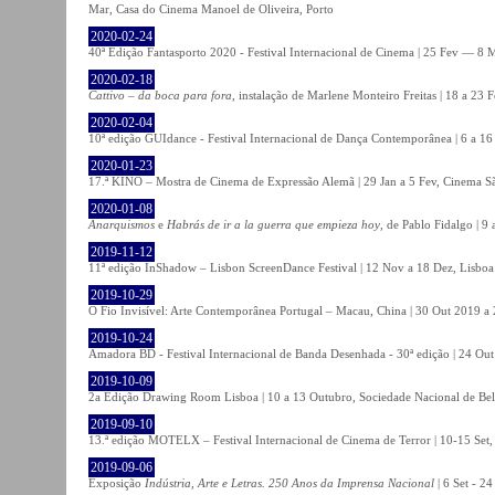
Mar, Casa do Cinema Manoel de Oliveira, Porto
2020-02-24
40ª Edição Fantasporto 2020 - Festival Internacional de Cinema | 25 Fev — 8 M
2020-02-18
Cattivo – da boca para fora
, instalação de Marlene Monteiro Freitas | 18 a 23 
2020-02-04
10ª edição GUIdance - Festival Internacional de Dança Contemporânea | 6 a 16
2020-01-23
17.ª KINO – Mostra de Cinema de Expressão Alemã | 29 Jan a 5 Fev, Cinema Sã
2020-01-08
Anarquismos
e
Habrás de ir a la guerra que empieza hoy
, de Pablo Fidalgo | 9 
2019-11-12
11ª edição InShadow – Lisbon ScreenDance Festival | 12 Nov a 18 Dez, Lisboa
2019-10-29
O Fio Invisível: Arte Contemporânea Portugal – Macau, China | 30 Out 2019 
2019-10-24
Amadora BD - Festival Internacional de Banda Desenhada - 30ª edição | 24 Ou
2019-10-09
2a Edição Drawing Room Lisboa | 10 a 13 Outubro, Sociedade Nacional de Bel
2019-09-10
13.ª edição MOTELX – Festival Internacional de Cinema de Terror | 10-15 Set,
2019-09-06
Exposição
Indústria, Arte e Letras. 250 Anos da Imprensa Nacional
| 6 Set - 2