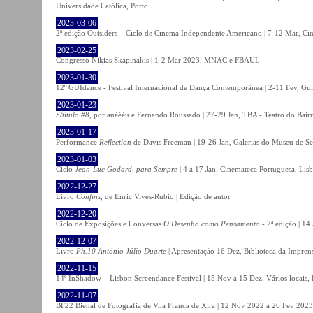
Universidade Católica, Porto
2023-03-06
2ª edição Outsiders – Ciclo de Cinema Independente Americano | 7-12 Mar, C
2023-02-25
Congresso Nikias Skapinakis | 1-2 Mar 2023, MNAC e FBAUL
2023-01-30
12º GUIdance - Festival Internacional de Dança Contemporânea | 2-11 Fev, Gu
2023-01-23
S/título #8
, por auéééu e Fernando Roussado | 27-29 Jan, TBA - Teatro do Bair
2023-01-17
Performance
Reflection
de Davis Freeman | 19-26 Jan, Galerias do Museu de Ser
2023-01-03
Ciclo
Jean-Luc Godard, para Sempre
| 4 a 17 Jan, Cinemateca Portuguesa, Lis
2022-12-27
Livro
Confins
, de Enric Vives-Rubio | Edição de autor
2022-12-20
Ciclo de Exposições e Conversas
O Desenho como Pensamento
- 2ª edição | 14
2022-12-07
Livro
Ph.10 António Júlio Duarte
| Apresentação 16 Dez, Biblioteca da Impren
2022-11-15
14º InShadow – Lisbon Screendance Festival | 15 Nov a 15 Dez, Vários locais,
2022-11-07
BF22 Bienal de Fotografia de Vila Franca de Xira | 12 Nov 2022 a 26 Fev 2023, 