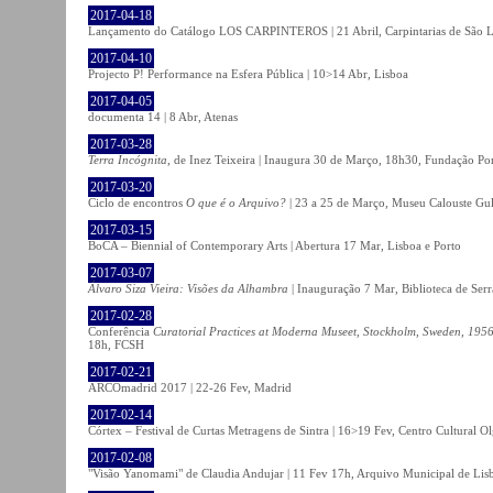
2017-04-18
Lançamento do Catálogo LOS CARPINTEROS | 21 Abril, Carpintarias de São 
2017-04-10
Projecto P! Performance na Esfera Pública | 10>14 Abr, Lisboa
2017-04-05
documenta 14 | 8 Abr, Atenas
2017-03-28
Terra Incógnita
, de Inez Teixeira | Inaugura 30 de Março, 18h30, Fundação P
2017-03-20
Ciclo de encontros
O que é o Arquivo?
| 23 a 25 de Março, Museu Calouste Gu
2017-03-15
BoCA – Biennial of Contemporary Arts | Abertura 17 Mar, Lisboa e Porto
2017-03-07
Álvaro Siza Vieira: Visões da Alhambra
| Inauguração 7 Mar, Biblioteca de Serr
2017-02-28
Conferência
Curatorial Practices at Moderna Museet, Stockholm, Sweden, 1956-
18h, FCSH
2017-02-21
ARCOmadrid 2017 | 22-26 Fev, Madrid
2017-02-14
Córtex – Festival de Curtas Metragens de Sintra | 16>19 Fev, Centro Cultural O
2017-02-08
"Visão Yanomami" de Claudia Andujar | 11 Fev 17h, Arquivo Municipal de Lisb