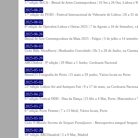
5.ª edição BoCA – Bienal de Artes Contemporânea | 10 Set a 26 Out, Lisboa e 
2025-08-23
17ª edição do FUSO - Festival Internacional de Videoarte de Lisboa | 26 a 31 d
2025-08-02
6ª edição do Operafest Lisboa e Oeiras 2025 | 7 de Agosto a 16 de Setembro, vá
2025-06-26
Bienal de Arte Contemporânea da Maia 2025 - Fulgor | 3 de julho a 14 setemb
2025-06-03
Ciclo Billy Woodberry | Realizador Convidado | De 3 a 28 de Junho, na Cinema
2025-05-29
ARCOlisboa - 8ª edição | 29 Maio a 1 Junho, Cordoaria Nacional
2025-05-14
Bienal'25 Fotografia do Porto | 15 maio a 29 junho, Vários locais no Porto
2025-05-02
22ª edição Lisbon Art and Antiques Fair | 9 a 17 de maio, na Cordoaria Naciona
2025-04-23
9.ª edição Festival DDD - Dias da Dança | 23 Abr a 4 Mai, Porto, Matosinhos e
2025-03-27
8.ª edição Porto Femme | 7 a 13 Abril, Vários locais, Porto
2025-03-10
Ciclo
O Mundo Secreto de Serguei Paradjanov
- Retrospectiva integral Sergu
2025-02-26
44ª edição ARCOmadrid | 5 a 9 Mar, Madrid