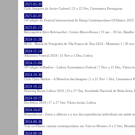
2025-02-20
Ciclo
Imagens de Javier Codesal
| 21 e 22 Fev, Cinemateca Portuguesa
2025-02-05
14ª edição do Festival Internacional de Dança Contemporânea GUIdance 2025 |
2025-01-15
Retrospetiva
Alice Rohrwacher: Contos Maravilhosos
| 15 jan – 26 fev, Batalh
2024-11-28
BF24 - Bienal de Fotografia de Vila Franca de Xira 2024 - Momento 1 | 30 nov 
2024-11-14
Alkantara Festival 2024 | 15 Nov a 1 Dez, Lisboa
2024-11-04
16ª edição InShadow - Lisbon Screendance Festival | 7 Nov a 15 Dez, Vários lo
2024-10-30
Ciclo Chris Marker - A Memória das Imagens | 2 a 22 Nov + Dez, Cinemateca P
2024-10-22
Drawing Room Lisboa 2024 | 23 a 27 Out, Sociedade Nacional de Belas Artes, 
2024-10-15
Doclisboa 2024 | 17 a 27 Out, Vários locais, Lisboa
2024-10-07
Ressonâncias - Entre o silêncio e o eco das experiências individuais em saúde 
2024-09-30
Trás-os-Filmes: cinema contemporâneo em Trás-os-Montes | 4 e 5 Out, Mondi
2024-09-16