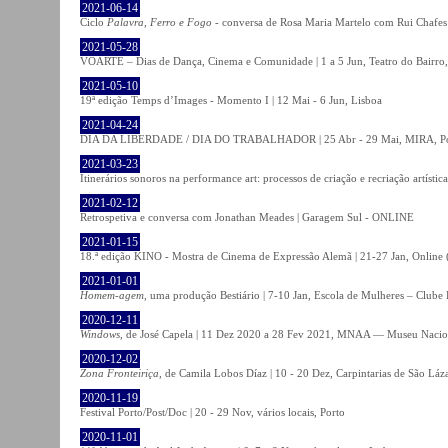
2021-06-14
Ciclo
Palavra, Ferro e Fogo
- conversa de Rosa Maria Martelo com Rui Chafes |
2021-05-28
VOARTE – Dias de Dança, Cinema e Comunidade | 1 a 5 Jun, Teatro do Bairro,
2021-05-10
19ª edição Temps d’Images - Momento I | 12 Mai - 6 Jun, Lisboa
2021-04-24
DIA DA LIBERDADE / DIA DO TRABALHADOR | 25 Abr - 29 Mai, MIRA, P
2021-03-23
Itinerários sonoros na performance art: processos de criação e recriação artíst
2021-02-12
Retrospetiva e conversa com Jonathan Meades | Garagem Sul - ONLINE
2021-01-15
18.ª edição KINO - Mostra de Cinema de Expressão Alemã | 21-27 Jan, Online (
2021-01-01
Homem-agem
, uma produção Bestiário | 7-10 Jan, Escola de Mulheres – Clube 
2020-12-11
Windows
, de José Capela | 11 Dez 2020 a 28 Fev 2021, MNAA — Museu Nacion
2020-12-02
Zona Fronteiriça
, de Camila Lobos Díaz | 10 - 20 Dez, Carpintarias de São Láz
2020-11-19
Festival Porto/Post/Doc | 20 - 29 Nov, vários locais, Porto
2020-11-01