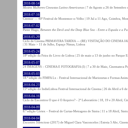
2018-08-14
Mostra Mulheres Cineastas Latino-Americanas
| 7 de Agosto a 26 de Setembro 
2018-07-16
Citemor — 40º Festival de Montemor-o-Velho | 19 Jul a 11 Ago, Coimbra, Mon
2018-07-02
Pieter Hugo,
Between the Devil and the Deep Blue Sea - Entre a Espada e a Pa
2018-05-29
Ciclo de Cinema PRIMAVERA TARDIA — (RE) VISITAÇÃO DO CINEMA JAPONÊS
| 31 Maio > 11 de Julho, Espaço Nimas, Lisboa
2018-05-24
18ª edição da Feira do Livro de Lisboa | 25 de maio a 13 de junho no Parque 
2018-05-07
24 IMAGENS – CINEMA E FOTOGRAFIA (I) | 7 a 30 de Maio, Cinemateca Po
2018-05-03
18.ª edição do FIMFA Lx - Festival Internacional de Marionetas e Formas Anim
2018-04-23
15ª edição do IndieLisboa Festival Internacional de Cinema | 26 de Abril a 6 d
2018-04-16
Ciclo de Encontros O que é O Arquivo? - 2º Laboratório | 18, 19 e 20 Abril, C
2018-04-09
8.ª edição Córtex – Festival de Curtas-Metragens de Sintra | 11 a 18 Abril, Sintr
2018-04-04
Encontro Silencioso
(2017) de Miguel Clara Vasconcelos | Estreia 5 Abr, Cinem