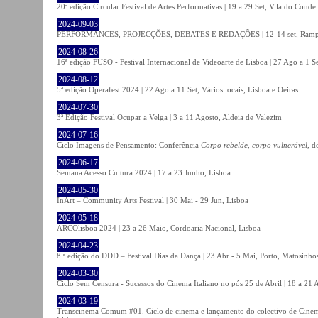
20ª edição Circular Festival de Artes Performativas | 19 a 29 Set, Vila do Conde
2024-09-03
PERFORMANCES, PROJECÇÕES, DEBATES E REDAÇÕES | 12-14 set, Rampa
2024-08-26
16ª edição FUSO - Festival Internacional de Videoarte de Lisboa | 27 Ago a 1 Se
2024-08-12
5ª edição Operafest 2024 | 22 Ago a 11 Set, Vários locais, Lisboa e Oeiras
2024-07-30
3ª Edição Festival Ocupar a Velga | 3 a 11 Agosto, Aldeia de Valezim
2024-07-16
Ciclo Imagens de Pensamento: Conferência
Corpo rebelde, corpo vulnerável
, d
2024-06-17
Semana Acesso Cultura 2024 | 17 a 23 Junho, Lisboa
2024-05-30
InArt – Community Arts Festival | 30 Mai - 29 Jun, Lisboa
2024-05-18
ARCOlisboa 2024 | 23 a 26 Maio, Cordoaria Nacional, Lisboa
2024-04-23
8.ª edição do DDD – Festival Dias da Dança | 23 Abr - 5 Mai, Porto, Matosinho
2024-03-30
Ciclo Sem Censura - Sucessos do Cinema Italiano no pós 25 de Abril | 18 a 21
2024-03-19
Transcinema Comum #01. Ciclo de cinema e lançamento do colectivo de Cine