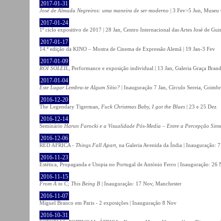
2017-01-31
José de Almada Negreiros: uma maneira de ser moderno
| 3 Fev>5 Jun, Museu 
2017-01-24
1º ciclo expositivo de 2017 | 28 Jan, Centro Internacional das Artes José de Gu
2017-01-17
14.ª edição da KINO – Mostra de Cinema de Expressão Alemã | 19 Jan-3 Fev
2017-01-09
ROI SOLEIL
, Performance e exposição individual | 13 Jan, Galeria Graça Bran
2017-01-04
Este Lugar Lembra-te Algum Sítio?
| Inauguração 7 Jan, Círculo Sereia, Coimb
2016-12-20
The Legendary Tigerman,
Fuck Christmas Baby, I got the Blues
| 23 e 25 Dez
2016-12-14
Seminário
Harun Farocki e a Visualidade Pós-Media – Entre a Percepção Sinté
2016-12-06
RED AFRICA -
Things Fall Apart
, na Galeria Avenida da Índia | Inauguração:
2016-11-23
Estética, Propaganda e Utopia no Portugal de António Ferro | Inauguração: 26 
2016-11-15
From A to C; This Being B
| Inauguração: 17 Nov, Manchester
2016-11-07
Miguel Branco em Paris - 2 exposições | Inauguração 8 Nov
2016-10-31