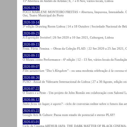
11ª Abertura de Ateliês de Artistas | 6, 7 e 8 Nov, vários locais, Lisboa
2020-10-21
FOCO MARLENE MONTEIRO FREITAS + Abertura, Impureza, Intensidade. Olhare
Out, Teatro Municipal do Porto
2020-10-14
3ª edição Drawing Room Lisboa | 14 a 18 Outubro | Sociedade Nacional de Bela
2020-09-25
A Exposição Invisível
| 26 Set 2020 a 10 Jan 2021, Culturgest, Lisboa
2020-09-15
Festa. Fúria. Femina. – Obras da Coleção FLAD. | 22 Set 2020 a 25 Jan 2021, C
2020-09-11
O Museu como Performance - 6ª edição | 12 - 13 Set, vários locais da Fundação
2020-09-07
Film sanatorium “Doc’s Kingdom”
- ou uma modesta celebração
à la
corona-ví
2020-08-26
FUSO - Anual de Videoarte Internacional de Lisboa | 27 a 30 Agosto, edição on
2020-07-22
O Teatro e a Peste - Um projeto de John Romão em colaboração com Salomé La
2020-06-12
Nada ficou no lugar, e agora?
- ciclo de conversas online sobre o futuro das ar
2020-03-22
Google Arts & Culture: Pausa num estado de potencial e eterno PLAY!
2020-03-01
Ciclo de Cinema ARTHUR JAFA: THE DARK MATTER OF BLACK CINEMA - 