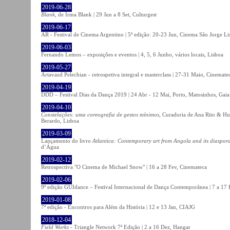
2019-06-28
Blank
, de Irma Blank | 29 Jun a 8 Set, Culturgest
2019-06-17
AR - Festival de Cinema Argentino | 5ª edição: 20-23 Jun, Cinema São Jorge Li
2019-06-03
Fernando Lemos – exposições e eventos | 4, 5, 6 Junho, vários locais, Lisboa
2019-05-27
Artavazd Pelechian - retrospetiva integral e masterclass | 27-31 Maio, Cinemat
2019-04-19
DDD – Festival Dias da Dança 2019 | 24 Abr - 12 Mai, Porto, Matosinhos, Gaia
2019-04-10
Constelações: uma coreografia de gestos mínimos
, Curadoria de Ana Rito & Hu
Berardo, Lisboa
2019-03-09
Lançamento do livro
Atlantica: Contemporary art from Angola and its diaspor
d’Água
2019-02-12
Retrospectiva "O Cinema de Michael Snow" | 16 a 28 Fev, Cinemateca
2019-02-06
9ª edição GUIdance – Festival Internacional de Dança Contemporânea | 7 a 17
2019-01-08
7ª edição - Encontros para Além da História | 12 e 13 Jan, CIAJG
2018-12-04
Field Works
- Triangle Network 7ª Edição | 2 a 16 Dez, Hangar