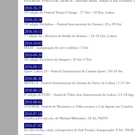
ESTÓRIAS: PORTUGAL-ÁFRICA -
Natureza Morta. Visages d’une Dictature
, 
2016-10-25
14ª edição do Festival Temps d´Image - 27 Out > 10 Dez, Lisboa
2016-10-18
14ª edição Doclisboa – Festival Internacional de Cinema | 20 a 30 Out
2016-10-11
7.ª edição da «Abertura de Ateliês de Artistas» | 14>16 Out, Lisboa
2016-10-03
MAAT - inauguração do novo edifício | 5 Out
2016-09-20
26ª edição Encontros da Imagem | 20 Set>5 Nov
2016-09-13
Queer Lisboa 20 – Festival Internacional de Cinema Queer | 16>24 Set
2016-08-30
MOTELX - Festival Internacional de Cinema de Terror de Lisboa | 1>11 Set
2016-08-23
8ª edição de FUSO – Anual de Vídeo Arte Internacional de Lisboa | 23>28 Ago
2016-08-03
CITEMOR: Festival de Montemor-o-Velho arranca a 5 de Agosto em Coimbra
2016-07-14
Estudos para um céu
, de Michael Biberstein | 16 Jul, FASVS
2016-07-05
Eu não evoluo, viajo
, retrospectiva de José Escada | Inauguração: 8 Jul, 18h3