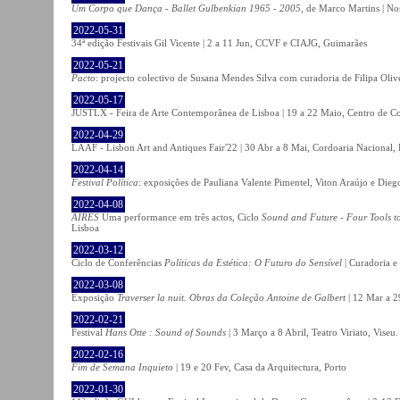
Um Corpo que Dança - Ballet Gulbenkian 1965 - 2005
, de Marco Martins | No
2022-05-31
34ª edição Festivais Gil Vicente | 2 a 11 Jun, CCVF e CIAJG, Guimarães
2022-05-21
Pacto
: projecto colectivo de Susana Mendes Silva com curadoria de Filipa Oli
2022-05-17
JUSTLX - Feira de Arte Contemporânea de Lisboa | 19 a 22 Maio, Centro de C
2022-04-29
LAAF - Lisbon Art and Antiques Fair'22 | 30 Abr a 8 Mai, Cordoaria Nacional,
2022-04-14
Festival Política
: exposições de Pauliana Valente Pimentel, Viton Araújo e Die
2022-04-08
AIRES
Uma performance em três actos, Ciclo
Sound and Future - Four Tools t
Lisboa
2022-03-12
Ciclo de Conferências
Políticas da Estética: O Futuro do Sensível
| Curadoria e
2022-03-08
Exposição
Traverser la nuit. Obras da Coleção Antoine de Galbert
| 12 Mar a 2
2022-02-21
Festival
Hans Otte : Sound of Sounds
| 3 Março a 8 Abril, Teatro Viriato, Viseu.
2022-02-16
Fim de Semana Inquieto
| 19 e 20 Fev, Casa da Arquitectura, Porto
2022-01-30