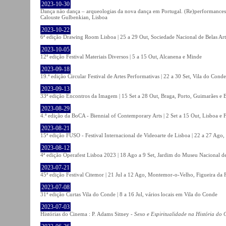
2023-10-30
Dança não dança – arqueologias da nova dança em Portugal. (Re)performances,
Calouste Gulbenkian, Lisboa
2023-10-22
6ª edição Drawing Room Lisboa | 25 a 29 Out, Sociedade Nacional de Belas Art
2023-10-05
12ª edição Festival Materiais Diversos | 5 a 15 Out, Alcanena e Minde
2023-09-18
19.ª edição Circular Festival de Artes Performativas | 22 a 30 Set, Vila do Conde
2023-09-13
33ª edição Encontros da Imagem | 15 Set a 28 Out, Braga, Porto, Guimarães e 
2023-08-29
4.ª edição da BoCA - Biennial of Contemporary Arts | 2 Set a 15 Out, Lisboa e 
2023-08-21
15ª edição FUSO - Festival Internacional de Videoarte de Lisboa | 22 a 27 Ago, 
2023-08-12
4ª edição Operafest Lisboa 2023 | 18 Ago a 9 Set, Jardim do Museu Nacional de
2023-07-21
45ª edição Festival Citemor | 21 Jul a 12 Ago, Montemor-o-Velho, Figueira da
2023-07-08
31ª edição Curtas Vila do Conde | 8 a 16 Jul, vários locais em Vila do Conde
2023-07-03
Histórias do Cinema : P. Adams Sitney -
Sexo e Espiritualidade na História do