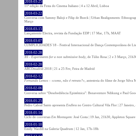
2018-03-25
11ª edição da Festa do Cinema Italiano | 4 a 12 Abril, Lisboa
2018-03-22
Conversa com Sammy Baloji e Filip de Boeck | Urban Realignments: Ethnographi
Março
2018-03-15
Lançamento Electra, revista da Fundação EDP | 17 Mar, 17h, MAAT
2018-03-07
CUMPLICIDADES´18 - Festival Internacional de Dança Contemporânea de Lisb
2018-02-28
X6 - Experiments for a non submissive body
, de Túlio Rosa | 2 e 3 Março, 21h3
2018-02-20
ARCOmadrid 2018 | 21 a 25 Fev, Feira de Madrid
2018-02-12
Fernando Lemos – «como, não é retrato?»
, antestreia do filme de Jorge Silv
2018-02-06
Conversa sobre “Desobediência Epistémica”: Bonaventure Ndikung e Paul G
2018-01-25
Pedro Cabral Santo apresenta
Endless
no Centro Cultural Vila Flor | 27 Janeiro,
2018-01-14
Ciclo de conversas
Em Montagem
: José Costa | 19 Jan, 21h30, Appleton Square
2018-01-10
Emily Wardill na Galeria Quadrum | 12 Jan, 17h-18h