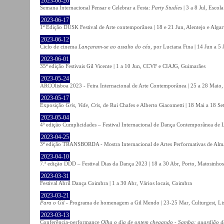
2023-06-26
Semana Internacional Pensar e Celebrar a Festa:
Party Studies
| 3 a 8 Jul, Escol
2023-06-17
1ª Edição DUSK Festival de Arte contemporânea | 18 e 21 Jun, Alentejo e Alga
2023-06-12
Ciclo de cinema
Lançaram-se ao assalto do céu
, por Luciana Fina | 14 Jun a 5
2023-06-01
35ª edição Festivais Gil Vicente | 1 a 10 Jun, CCVF e CIAJG, Guimarães
2023-05-24
ARCOlisboa 2023 - Feira Internacional de Arte Contemporânea | 25 a 28 Maio,
2023-05-17
Exposição
Gris, Vide, Cris
, de Rui Chafes e Alberto Giacometti | 18 Mai a 18 S
2023-05-04
4ª edição Cumplicidades – Festival Internacional de Dança Contemporânea de L
2023-04-25
3ª edição TRANSBORDA - Mostra Internacional de Artes Performativas de Alma
2023-04-10
7.ª edição DDD – Festival Dias da Dança 2023 | 18 a 30 Abr, Porto, Matosinhos
2023-03-31
Festival Abril Dança Coimbra | 1 a 30 Abr, Vários locais, Coimbra
2023-03-21
Para o Gil
- Programa de homenagem a Gil Mendo | 23-25 Mar, Culturgest, Li
2023-03-13
Conferência-performance
Olha o dia de ontem chegando - Samba: guardião 