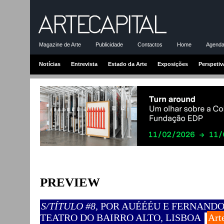
Magazine de Arte
Publicidade
Contactos
Home
Agenda-
Notícias
Entrevista
Estado da Arte
Exposições
Perspetiv
PREVIEW
S/TÍTULO #8
, POR AUÉÉÉU E FERNANDO 
TEATRO DO BAIRRO ALTO, LISBOA
Art