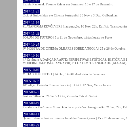
2017-12-13
Estreia Nacional: Yvonne Rainer em Serralves | 16 e 17 de Dezembro
2017-11-23
Ciclo A Gulbenkian e o Cinema Português | 25 Nov a 3 Dez, Gulbenkian
2017-11-14
PLATAFORMA REVÓLVER | Inauguração: 16 Nov, 22h, Edifício Transboavista
2017-11-02
FÓRUM DO FUTURO | 5 a 11 de Novembro, vários locais no Porto
2017-10-24
IV MOSTRA DE CINEMA OLHARES SOBRE ANGOLA | 25 e 26 de Outubro
2017-10-16
4.º Colóquio A DANÇA NA ARTE: PERSPETIVAS ESTÉTICAS, HISTÓRIA
MODERNIDADE (SÉC. XVI-XVIII) E CONTEMPORANEIDADE (XIX-XXI) | 21 O
2017-10-10
METABOLIC RIFTS I | 14 Out, 14h30, Auditório de Serralves
2017-10-02
18ª edição Festa do Cinema Francês | 5 Out > 12 Nov, Vários locais
2017-09-25
Festival Silêncio | 28 Set > 1 Out, Zona do Cais do Sodré
2017-09-19
Plataforma Revólver - Novo ciclo de exposições | Inauguração: 21 Set, 22h, Edi
2017-09-11
Queer Lisboa – Festival Internacional de Cinema Queer | 15 a 23 de setembro,
2017-08-29