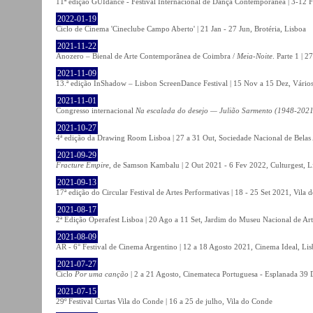
11ª edição GUIdance - Festival Internacional de Dança Contemporânea | 3-12 Fe
2022-01-19
Ciclo de Cinema 'Cineclube Campo Aberto' | 21 Jan - 27 Jun, Brotéria, Lisboa
2021-11-22
Anozero – Bienal de Arte Contemporânea de Coimbra /
Meia-Noite
. Parte 1 | 
2021-11-09
13.ª edição InShadow – Lisbon ScreenDance Festival | 15 Nov a 15 Dez, Vários
2021-11-01
Congresso internacional
Na escalada do desejo — Julião Sarmento (1948-2021
2021-10-27
4ª edição da Drawing Room Lisboa | 27 a 31 Out, Sociedade Nacional de Belas 
2021-09-29
Fracture Empire
, de Samson Kambalu | 2 Out 2021 - 6 Fev 2022, Culturgest, L
2021-09-13
17ª edição do Circular Festival de Artes Performativas | 18 - 25 Set 2021, Vila
2021-08-17
2ª Edição Operafest Lisboa | 20 Ago a 11 Set, Jardim do Museu Nacional de Art
2021-08-09
AR - 6° Festival de Cinema Argentino | 12 a 18 Agosto 2021, Cinema Ideal, Li
2021-07-27
Ciclo
Por uma canção
| 2 a 21 Agosto, Cinemateca Portuguesa - Esplanada 39 
2021-07-15
29º Festival Curtas Vila do Conde | 16 a 25 de julho, Vila do Conde