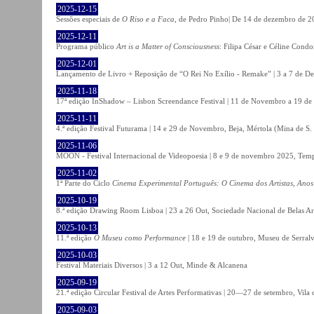
2025-12-15
Sessões especiais de
O Riso e a Faca
, de Pedro Pinho| De 14 de dezembro de 20
2025-12-11
Programa público
Art is a Matter of Consciousness
: Filipa César e Céline Cond
2025-12-01
Lançamento de Livro + Reposição de “O Rei No Exílio - Remake” | 3 a 7 de D
2025-11-18
17ª edição InShadow – Lisbon Screendance Festival | 11 de Novembro a 19 de
2025-11-11
4.ª edição Festival Futurama | 14 e 29 de Novembro, Beja, Mértola (Mina de S
2025-11-06
MOON - Festival Internacional de Videopoesia | 8 e 9 de novembro 2025, Temp
2025-11-02
1ª Parte do Ciclo
Cinema Experimental Português: O Cinema dos Artistas, Anos
2025-10-19
8.ª edição Drawing Room Lisboa | 23 a 26 Out, Sociedade Nacional de Belas Ar
2025-10-13
11.ª edição
O Museu como Performance
| 18 e 19 de outubro, Museu de Serral
2025-10-03
Festival Materiais Diversos | 3 a 12 Out, Minde & Alcanena
2025-09-19
21.ª edição Circular Festival de Artes Performativas | 20—27 de setembro, Vila
2025-09-03