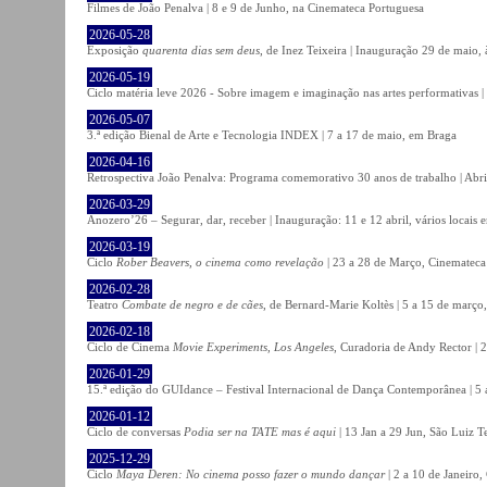
Filmes de João Penalva | 8 e 9 de Junho, na Cinemateca Portuguesa
2026-05-28
Exposição
quarenta dias sem deus
, de Inez Teixeira | Inauguração 29 de maio
2026-05-19
Ciclo matéria leve 2026 - Sobre imagem e imaginação nas artes performativas |
2026-05-07
3.ª edição Bienal de Arte e Tecnologia INDEX | 7 a 17 de maio, em Braga
2026-04-16
Retrospectiva João Penalva: Programa comemorativo 30 anos de trabalho | Abri
2026-03-29
Anozero’26 – Segurar, dar, receber | Inauguração: 11 e 12 abril, vários locais
2026-03-19
Ciclo
Rober Beavers, o cinema como revelação
| 23 a 28 de Março, Cinemateca
2026-02-28
Teatro
Combate de negro e de cães
, de Bernard-Marie Koltès | 5 a 15 de março,
2026-02-18
Ciclo de Cinema
Movie Experiments, Los Angeles
, Curadoria de Andy Rector | 2
2026-01-29
15.ª edição do GUIdance – Festival Internacional de Dança Contemporânea | 5 
2026-01-12
Ciclo de conversas
Podia ser na TATE mas é aqui
| 13 Jan a 29 Jun, São Luiz T
2025-12-29
Ciclo
Maya Deren: No cinema posso fazer o mundo dançar
| 2 a 10 de Janeiro