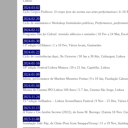
Lisboa
2024-03-02
Ciclo
Corpos Políticos: O corpo fora da norma nas artes performativas
| 4–16 M
2024-02-20
Ciclo de seminários e Workshop
Intimidades públicas, Performance, performati
2024-02-12
Programa
Não foi Cabral: revendo silêncios e omissões
| 16 Fev a 24 Mai, Escol
2024-01-30
13ª edição GUIdance | 1 a 10 Fev, Vários locais, Guimarães
2024-01-22
Ciclo de conferências
Aqui, No Universo
| 30 Jan a 30 Abr, Culturgest, Lisboa
2024-01-16
18º edição Festival Lisboa Mistura | 20 e 21 Jan, Capitólio, Lisboa
2024-01-09
Idiota
, performance de Marlene Monteiro Freitas | 9 e 10 Jan, Fundação Calou
2024-01-04
Mostra de Cinema IPO Lisboa 100 Anos | 5-7 Jan, Cinema São Jorge, Lisboa
2023-11-24
15.ª edição InShadow – Lisbon ScreenDance Festival | 9 Nov - 15 Dez, Vários l
2023-11-13
A Visita e Um Jardim Secreto
(2022), de Irene M. Borrego | Estreia 16 Nov, Ci
2023-11-08
Instalação
Side Trip
, de Chim↑Pom from Smappa!Group | 11 a 19 Nov, Azinhaga