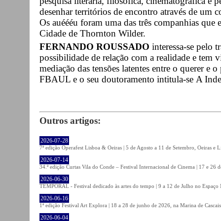
pesquisa literária, filosófica, cinematográfica e
desenhar territórios de encontro através de um 
Os auéééu foram uma das três companhias que
Cidade de Thornton Wilder.
FERNANDO ROUSSADO
interessa-se pelo 
possibilidade de relação com a realidade e tem v
mediação das tensões latentes entre o querer e o
FBAUL e o seu doutoramento intitula-se A Indef
Outros artigos:
2026-07-28
7ª edição Operafest Lisboa & Oeiras | 5 de Agosto a 11 de Setembro, Oeiras e L
2026-07-14
34.ª edição Curtas Vila do Conde – Festival Internacional de Cinema | 17 e 26 
2026-06-30
TEMPORAL - Festival dedicado às artes do tempo | 9 a 12 de Julho no Espaço
2026-06-16
1ª edição Festival Art Explora | 18 a 28 de junho de 2026, na Marina de Cascais
2026-06-04