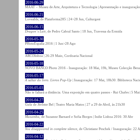
2016-06-29
MAAT – Museu de Arte, Arquitetura e Tecnologia | Apresentação e inauguração
2016-06-21
Loveable, de Plataforma285 | 24>28 Jun, Culturgest
2016-06-15
Dragon´s Lair
, de Pedro Cabral Santo | 18 Jun, Travessa da Ermida
2016-05-30
PHotoEspaña 2016 | 1 Jun>28 Ago
2016-05-24
ARCOlisboa | 26-29 Maio, Cordoaria Nacional
2016-05-18
NOVO BANCO Photo 2016 - Inauguração: 18 Mai, 19h, Museu Colecção Bera
2016-05-17
A saltar do livro. Livros Pop-Up
| Inauguração: 17 Mai, 18h30. Biblioteca Naci
2016-05-03
Não te faltará a distância. Uma exposição em quatro passos - Rui Chafes | 5 Mai 
2016-04-27
Gala
de Jérôme Bel | Teatro Maria Matos | 27 a 29 de Abril, às 21h30
2016-04-25
Maxamba
, de Suzanne Barnard e Sofia Borges | Indie Lisboa 2016: 30 Abr
2016-04-22
You disappeared in complete silence
, de Christiane Peschek / Inauguração: 22 
2016-04-12