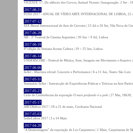
VICENTE´17, Do silêncio dos Corvos, Animal Vicente | Inauguração: 2 Set - 
2017-08-21
FUSO 2017 - ANUAL DE VÍDEO ARTE INTERNACIONAL DE LISBOA, 22 a 
2017-07-12
XIX Bienal Internacional de Arte de Cerveira | 15 Jul a 16 Set, Vila Nova de Ce
2017-06-28
AR - 3° Festival de Cinema Argentino | 30 Jun > 9 Jul, Lisboa
2017-06-19
4ª edição da Semana Acesso Cultura | 19 > 25 Jun, Lisboa
2017-06-14
UNDERSCORE - Festival de Música, Som, Imagem em Movimento e Arquivo | 1
2017-06-06
InArt - Abertura oficial: Concerto e Performance | 6 a 11 Jun, Teatro São Luiz
2017-05-31
Seminário InArt - Intersecção de Experiências Práticas e Teóricas na Arte Part
2017-05-23
Ciclo de Conferências da exposição
O mais profundo é a pele
| 27 Mai, 18h30, 
2017-05-17
ARCOlisboa 2017 | 18 a 21 de maio, Cordoaria Nacional
2017-05-03
IndieLisboa 2017 | 3 a 14 Maio
2017-04-28
“A Desmontagem” da exposição de Los Carpinteros | 1 Maio, Carpintarias de S