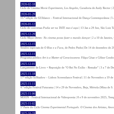
2026-02-18
Ciclo de Cinema
Movie Experiments, Los Angeles
, Curadoria de Andy Rector | 2
2026-01-29
15.ª edição do GUIdance – Festival Internacional de Dança Contemporânea | 5 
2026-01-12
Ciclo de conversas
Podia ser na TATE mas é aqui
| 13 Jan a 29 Jun, São Luiz T
2025-12-29
Ciclo
Maya Deren: No cinema posso fazer o mundo dançar
| 2 a 10 de Janeiro
2025-12-15
Sessões especiais de
O Riso e a Faca
, de Pedro Pinho| De 14 de dezembro de 20
2025-12-11
Programa público
Art is a Matter of Consciousness
: Filipa César e Céline Cond
2025-12-01
Lançamento de Livro + Reposição de “O Rei No Exílio - Remake” | 3 a 7 de D
2025-11-18
17ª edição InShadow – Lisbon Screendance Festival | 11 de Novembro a 19 de
2025-11-11
4.ª edição Festival Futurama | 14 e 29 de Novembro, Beja, Mértola (Mina de S
2025-11-06
MOON - Festival Internacional de Videopoesia | 8 e 9 de novembro 2025, Temp
2025-11-02
1ª Parte do Ciclo
Cinema Experimental Português: O Cinema dos Artistas, Anos
2025-10-19