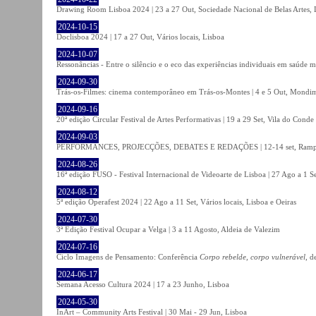
Drawing Room Lisboa 2024 | 23 a 27 Out, Sociedade Nacional de Belas Artes, 
2024-10-15
Doclisboa 2024 | 17 a 27 Out, Vários locais, Lisboa
2024-10-07
Ressonâncias - Entre o silêncio e o eco das experiências individuais em saúde 
2024-09-30
Trás-os-Filmes: cinema contemporâneo em Trás-os-Montes | 4 e 5 Out, Mondi
2024-09-16
20ª edição Circular Festival de Artes Performativas | 19 a 29 Set, Vila do Conde
2024-09-03
PERFORMANCES, PROJECÇÕES, DEBATES E REDAÇÕES | 12-14 set, Rampa
2024-08-26
16ª edição FUSO - Festival Internacional de Videoarte de Lisboa | 27 Ago a 1 Se
2024-08-12
5ª edição Operafest 2024 | 22 Ago a 11 Set, Vários locais, Lisboa e Oeiras
2024-07-30
3ª Edição Festival Ocupar a Velga | 3 a 11 Agosto, Aldeia de Valezim
2024-07-16
Ciclo Imagens de Pensamento: Conferência
Corpo rebelde, corpo vulnerável
, d
2024-06-17
Semana Acesso Cultura 2024 | 17 a 23 Junho, Lisboa
2024-05-30
InArt – Community Arts Festival | 30 Mai - 29 Jun, Lisboa