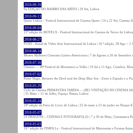
2018-09-19
9a EDIÇÃO DO BAIRRO DAS ARTES | 20 Set, Lisboa
2018-09-13
Queer Lisboa – Festival Internacional de Cinema Queer | 14 a 22 Set, Cinema 
2018-09-04
12ª edição do MOTELX - Festival Internacional de Cinema de Terror de Lisboa 
2018-08-27
FUSO - Anual de Vídeo Arte Internacional de Lisboa | 10.ª edição, 28 Ago > 2 
2018-08-14
Mostra Mulheres Cineastas Latino-Americanas
| 7 de Agosto a 26 de Setembro 
2018-07-16
Citemor — 40º Festival de Montemor-o-Velho | 19 Jul a 11 Ago, Coimbra, Mon
2018-07-02
Pieter Hugo,
Between the Devil and the Deep Blue Sea - Entre a Espada e a Pa
2018-05-29
Ciclo de Cinema PRIMAVERA TARDIA — (RE) VISITAÇÃO DO CINEMA JAPONÊS
| 31 Maio > 11 de Julho, Espaço Nimas, Lisboa
2018-05-24
18ª edição da Feira do Livro de Lisboa | 25 de maio a 13 de junho no Parque 
2018-05-07
24 IMAGENS – CINEMA E FOTOGRAFIA (I) | 7 a 30 de Maio, Cinemateca Po
2018-05-03
18.ª edição do FIMFA Lx - Festival Internacional de Marionetas e Formas Anim