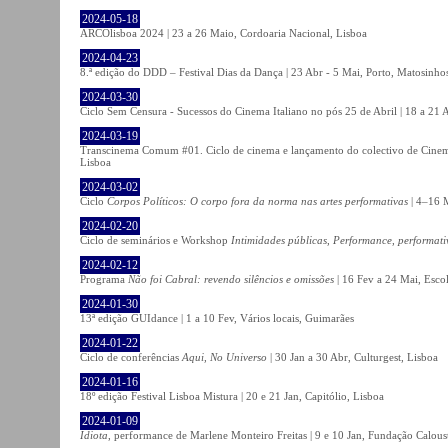
2024-05-18
ARCOlisboa 2024 | 23 a 26 Maio, Cordoaria Nacional, Lisboa
2024-04-23
8.ª edição do DDD – Festival Dias da Dança | 23 Abr - 5 Mai, Porto, Matosinho
2024-03-30
Ciclo Sem Censura - Sucessos do Cinema Italiano no pós 25 de Abril | 18 a 21
2024-03-19
Transcinema Comum #01. Ciclo de cinema e lançamento do colectivo de Cine
Lisboa
2024-03-02
Ciclo
Corpos Políticos: O corpo fora da norma nas artes performativas
| 4–16 M
2024-02-20
Ciclo de seminários e Workshop
Intimidades públicas, Performance, performati
2024-02-12
Programa
Não foi Cabral: revendo silêncios e omissões
| 16 Fev a 24 Mai, Escol
2024-01-30
13ª edição GUIdance | 1 a 10 Fev, Vários locais, Guimarães
2024-01-22
Ciclo de conferências
Aqui, No Universo
| 30 Jan a 30 Abr, Culturgest, Lisboa
2024-01-16
18º edição Festival Lisboa Mistura | 20 e 21 Jan, Capitólio, Lisboa
2024-01-09
Idiota
, performance de Marlene Monteiro Freitas | 9 e 10 Jan, Fundação Calou