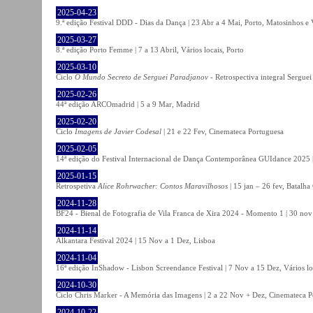
2025-04-23
9.ª edição Festival DDD - Dias da Dança | 23 Abr a 4 Mai, Porto, Matosinhos e
2025-03-27
8.ª edição Porto Femme | 7 a 13 Abril, Vários locais, Porto
2025-03-10
Ciclo
O Mundo Secreto de Serguei Paradjanov
- Retrospectiva integral Sergu
2025-02-26
44ª edição ARCOmadrid | 5 a 9 Mar, Madrid
2025-02-20
Ciclo
Imagens de Javier Codesal
| 21 e 22 Fev, Cinemateca Portuguesa
2025-02-05
14ª edição do Festival Internacional de Dança Contemporânea GUIdance 2025 |
2025-01-15
Retrospetiva
Alice Rohrwacher: Contos Maravilhosos
| 15 jan – 26 fev, Batalh
2024-11-28
BF24 - Bienal de Fotografia de Vila Franca de Xira 2024 - Momento 1 | 30 nov 
2024-11-14
Alkantara Festival 2024 | 15 Nov a 1 Dez, Lisboa
2024-11-04
16ª edição InShadow - Lisbon Screendance Festival | 7 Nov a 15 Dez, Vários lo
2024-10-30
Ciclo Chris Marker - A Memória das Imagens | 2 a 22 Nov + Dez, Cinemateca P
2024-10-22