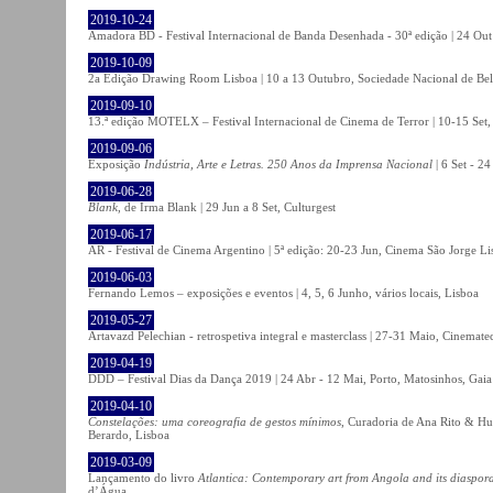
2019-10-24
Amadora BD - Festival Internacional de Banda Desenhada - 30ª edição | 24 Ou
2019-10-09
2a Edição Drawing Room Lisboa | 10 a 13 Outubro, Sociedade Nacional de Bel
2019-09-10
13.ª edição MOTELX – Festival Internacional de Cinema de Terror | 10-15 Set,
2019-09-06
Exposição
Indústria, Arte e Letras. 250 Anos da Imprensa Nacional
| 6 Set - 2
2019-06-28
Blank
, de Irma Blank | 29 Jun a 8 Set, Culturgest
2019-06-17
AR - Festival de Cinema Argentino | 5ª edição: 20-23 Jun, Cinema São Jorge Li
2019-06-03
Fernando Lemos – exposições e eventos | 4, 5, 6 Junho, vários locais, Lisboa
2019-05-27
Artavazd Pelechian - retrospetiva integral e masterclass | 27-31 Maio, Cinemat
2019-04-19
DDD – Festival Dias da Dança 2019 | 24 Abr - 12 Mai, Porto, Matosinhos, Gaia
2019-04-10
Constelações: uma coreografia de gestos mínimos
, Curadoria de Ana Rito & Hu
Berardo, Lisboa
2019-03-09
Lançamento do livro
Atlantica: Contemporary art from Angola and its diaspor
d’Água