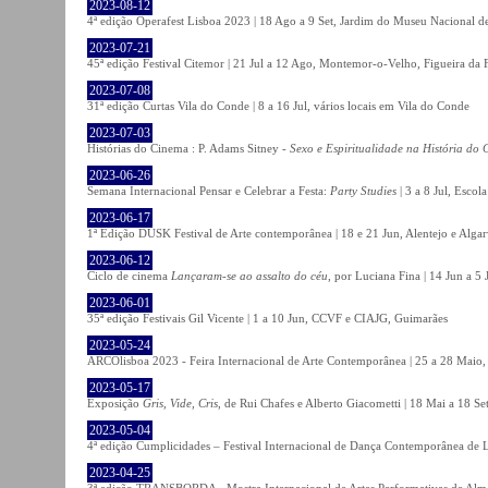
2023-08-12
4ª edição Operafest Lisboa 2023 | 18 Ago a 9 Set, Jardim do Museu Nacional de
2023-07-21
45ª edição Festival Citemor | 21 Jul a 12 Ago, Montemor-o-Velho, Figueira da
2023-07-08
31ª edição Curtas Vila do Conde | 8 a 16 Jul, vários locais em Vila do Conde
2023-07-03
Histórias do Cinema : P. Adams Sitney -
Sexo e Espiritualidade na História do
2023-06-26
Semana Internacional Pensar e Celebrar a Festa:
Party Studies
| 3 a 8 Jul, Escol
2023-06-17
1ª Edição DUSK Festival de Arte contemporânea | 18 e 21 Jun, Alentejo e Alga
2023-06-12
Ciclo de cinema
Lançaram-se ao assalto do céu
, por Luciana Fina | 14 Jun a 5
2023-06-01
35ª edição Festivais Gil Vicente | 1 a 10 Jun, CCVF e CIAJG, Guimarães
2023-05-24
ARCOlisboa 2023 - Feira Internacional de Arte Contemporânea | 25 a 28 Maio,
2023-05-17
Exposição
Gris, Vide, Cris
, de Rui Chafes e Alberto Giacometti | 18 Mai a 18 S
2023-05-04
4ª edição Cumplicidades – Festival Internacional de Dança Contemporânea de L
2023-04-25
3ª edição TRANSBORDA - Mostra Internacional de Artes Performativas de Alma