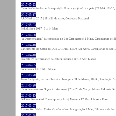
2017-05-23
Ciclo de Conferências da exposição
O mais profundo é a pele
| 27 Mai, 18h30, 
2017-05-17
ARCOlisboa 2017 | 18 a 21 de maio, Cordoaria Nacional
2017-05-03
IndieLisboa 2017 | 3 a 14 Maio
2017-04-28
“A Desmontagem” da exposição de Los Carpinteros | 1 Maio, Carpintarias de S
2017-04-18
Lançamento do Catálogo LOS CARPINTEROS | 21 Abril, Carpintarias de São 
2017-04-10
Projecto P! Performance na Esfera Pública | 10>14 Abr, Lisboa
2017-04-05
documenta 14 | 8 Abr, Atenas
2017-03-28
Terra Incógnita
, de Inez Teixeira | Inaugura 30 de Março, 18h30, Fundação P
2017-03-20
Ciclo de encontros
O que é o Arquivo?
| 23 a 25 de Março, Museu Calouste Gu
2017-03-15
BoCA – Biennial of Contemporary Arts | Abertura 17 Mar, Lisboa e Porto
2017-03-07
Álvaro Siza Vieira: Visões da Alhambra
| Inauguração 7 Mar, Biblioteca de Serr
2017-02-28