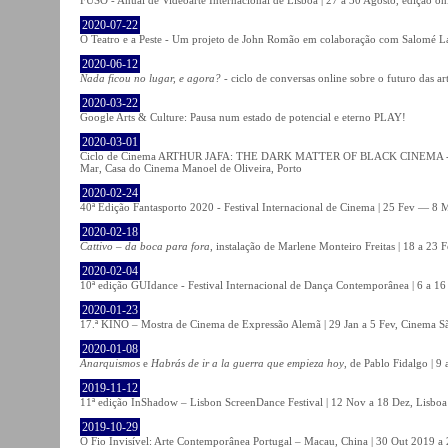
2020-07-22
O Teatro e a Peste - Um projeto de John Romão em colaboração com Salomé La
2020-06-12
Nada ficou no lugar, e agora?
- ciclo de conversas online sobre o futuro das ar
2020-03-22
Google Arts & Culture: Pausa num estado de potencial e eterno PLAY!
2020-03-01
Ciclo de Cinema ARTHUR JAFA: THE DARK MATTER OF BLACK CINEMA - 
Mar, Casa do Cinema Manoel de Oliveira, Porto
2020-02-24
40ª Edição Fantasporto 2020 - Festival Internacional de Cinema | 25 Fev — 8 M
2020-02-18
Cattivo – da boca para fora
, instalação de Marlene Monteiro Freitas | 18 a 23 
2020-02-04
10ª edição GUIdance - Festival Internacional de Dança Contemporânea | 6 a 16
2020-01-23
17.ª KINO – Mostra de Cinema de Expressão Alemã | 29 Jan a 5 Fev, Cinema Sã
2020-01-08
Anarquismos
e
Habrás de ir a la guerra que empieza hoy
, de Pablo Fidalgo | 9 
2019-11-12
11ª edição InShadow – Lisbon ScreenDance Festival | 12 Nov a 18 Dez, Lisboa
2019-10-29
O Fio Invisível: Arte Contemporânea Portugal – Macau, China | 30 Out 2019 