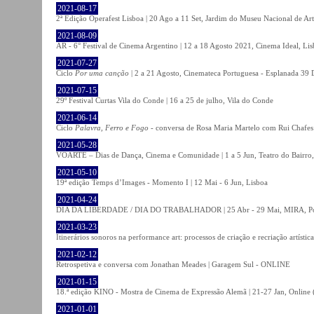
2021-08-17
2ª Edição Operafest Lisboa | 20 Ago a 11 Set, Jardim do Museu Nacional de Art
2021-08-09
AR - 6° Festival de Cinema Argentino | 12 a 18 Agosto 2021, Cinema Ideal, Li
2021-07-27
Ciclo
Por uma canção
| 2 a 21 Agosto, Cinemateca Portuguesa - Esplanada 39 
2021-07-15
29º Festival Curtas Vila do Conde | 16 a 25 de julho, Vila do Conde
2021-06-14
Ciclo
Palavra, Ferro e Fogo
- conversa de Rosa Maria Martelo com Rui Chafes |
2021-05-28
VOARTE – Dias de Dança, Cinema e Comunidade | 1 a 5 Jun, Teatro do Bairro,
2021-05-10
19ª edição Temps d’Images - Momento I | 12 Mai - 6 Jun, Lisboa
2021-04-24
DIA DA LIBERDADE / DIA DO TRABALHADOR | 25 Abr - 29 Mai, MIRA, P
2021-03-23
Itinerários sonoros na performance art: processos de criação e recriação artíst
2021-02-12
Retrospetiva e conversa com Jonathan Meades | Garagem Sul - ONLINE
2021-01-15
18.ª edição KINO - Mostra de Cinema de Expressão Alemã | 21-27 Jan, Online (
2021-01-01