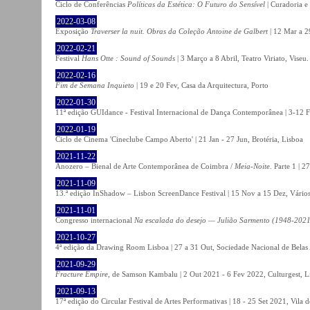
Ciclo de Conferências
Políticas da Estética: O Futuro do Sensível
| Curadoria e
2022-03-08
Exposição
Traverser la nuit. Obras da Coleção Antoine de Galbert
| 12 Mar a 2
2022-02-21
Festival
Hans Otte : Sound of Sounds
| 3 Março a 8 Abril, Teatro Viriato, Viseu.
2022-02-16
Fim de Semana Inquieto
| 19 e 20 Fev, Casa da Arquitectura, Porto
2022-01-30
11ª edição GUIdance - Festival Internacional de Dança Contemporânea | 3-12 Fe
2022-01-19
Ciclo de Cinema 'Cineclube Campo Aberto' | 21 Jan - 27 Jun, Brotéria, Lisboa
2021-11-22
Anozero – Bienal de Arte Contemporânea de Coimbra /
Meia-Noite
. Parte 1 | 
2021-11-09
13.ª edição InShadow – Lisbon ScreenDance Festival | 15 Nov a 15 Dez, Vários
2021-11-01
Congresso internacional
Na escalada do desejo — Julião Sarmento (1948-2021
2021-10-27
4ª edição da Drawing Room Lisboa | 27 a 31 Out, Sociedade Nacional de Belas 
2021-09-29
Fracture Empire
, de Samson Kambalu | 2 Out 2021 - 6 Fev 2022, Culturgest, L
2021-09-13
17ª edição do Circular Festival de Artes Performativas | 18 - 25 Set 2021, Vila