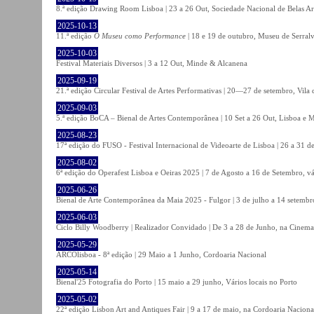
8.ª edição Drawing Room Lisboa | 23 a 26 Out, Sociedade Nacional de Belas Ar
2025-10-13
11.ª edição
O Museu como Performance
| 18 e 19 de outubro, Museu de Serral
2025-10-03
Festival Materiais Diversos | 3 a 12 Out, Minde & Alcanena
2025-09-19
21.ª edição Circular Festival de Artes Performativas | 20—27 de setembro, Vila
2025-09-03
5.ª edição BoCA – Bienal de Artes Contemporânea | 10 Set a 26 Out, Lisboa e 
2025-08-23
17ª edição do FUSO - Festival Internacional de Videoarte de Lisboa | 26 a 31 d
2025-08-02
6ª edição do Operafest Lisboa e Oeiras 2025 | 7 de Agosto a 16 de Setembro, vá
2025-06-26
Bienal de Arte Contemporânea da Maia 2025 - Fulgor | 3 de julho a 14 setemb
2025-06-03
Ciclo Billy Woodberry | Realizador Convidado | De 3 a 28 de Junho, na Cinema
2025-05-29
ARCOlisboa - 8ª edição | 29 Maio a 1 Junho, Cordoaria Nacional
2025-05-14
Bienal'25 Fotografia do Porto | 15 maio a 29 junho, Vários locais no Porto
2025-05-02
22ª edição Lisbon Art and Antiques Fair | 9 a 17 de maio, na Cordoaria Naciona