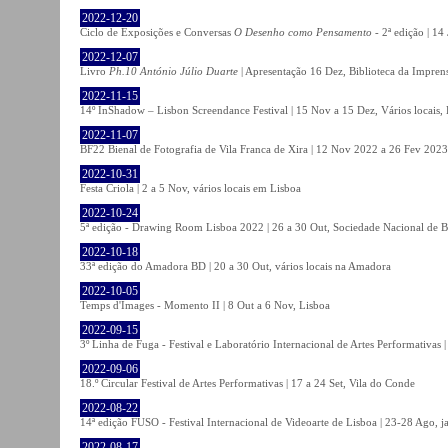
2022-12-20
Ciclo de Exposições e Conversas
O Desenho como Pensamento
- 2ª edição | 14
2022-12-07
Livro
Ph.10 António Júlio Duarte
| Apresentação 16 Dez, Biblioteca da Impren
2022-11-15
14º InShadow – Lisbon Screendance Festival | 15 Nov a 15 Dez, Vários locais,
2022-11-07
BF22 Bienal de Fotografia de Vila Franca de Xira | 12 Nov 2022 a 26 Fev 2023, 
2022-10-31
Festa Criola | 2 a 5 Nov, vários locais em Lisboa
2022-10-24
5ª edição - Drawing Room Lisboa 2022 | 26 a 30 Out, Sociedade Nacional de Be
2022-10-18
33ª edição do Amadora BD | 20 a 30 Out, vários locais na Amadora
2022-10-05
Temps d'Images - Momento II | 8 Out a 6 Nov, Lisboa
2022-09-15
3º Linha de Fuga - Festival e Laboratório Internacional de Artes Performativas 
2022-09-06
18.º Circular Festival de Artes Performativas | 17 a 24 Set, Vila do Conde
2022-08-22
14ª edição FUSO - Festival Internacional de Videoarte de Lisboa | 23-28 Ago, j
2022-08-17