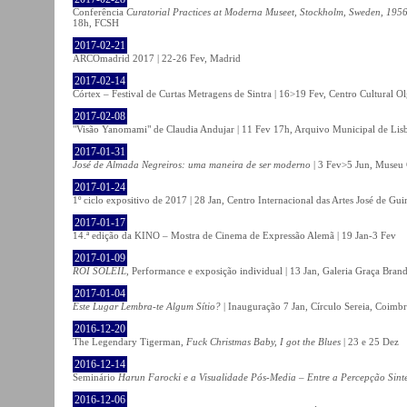
Conferência
Curatorial Practices at Moderna Museet, Stockholm, Sweden, 1956-
18h, FCSH
2017-02-21
ARCOmadrid 2017 | 22-26 Fev, Madrid
2017-02-14
Córtex – Festival de Curtas Metragens de Sintra | 16>19 Fev, Centro Cultural O
2017-02-08
"Visão Yanomami" de Claudia Andujar | 11 Fev 17h, Arquivo Municipal de Lisb
2017-01-31
José de Almada Negreiros: uma maneira de ser moderno
| 3 Fev>5 Jun, Museu 
2017-01-24
1º ciclo expositivo de 2017 | 28 Jan, Centro Internacional das Artes José de Gu
2017-01-17
14.ª edição da KINO – Mostra de Cinema de Expressão Alemã | 19 Jan-3 Fev
2017-01-09
ROI SOLEIL
, Performance e exposição individual | 13 Jan, Galeria Graça Bran
2017-01-04
Este Lugar Lembra-te Algum Sítio?
| Inauguração 7 Jan, Círculo Sereia, Coimb
2016-12-20
The Legendary Tigerman,
Fuck Christmas Baby, I got the Blues
| 23 e 25 Dez
2016-12-14
Seminário
Harun Farocki e a Visualidade Pós-Media – Entre a Percepção Sinté
2016-12-06