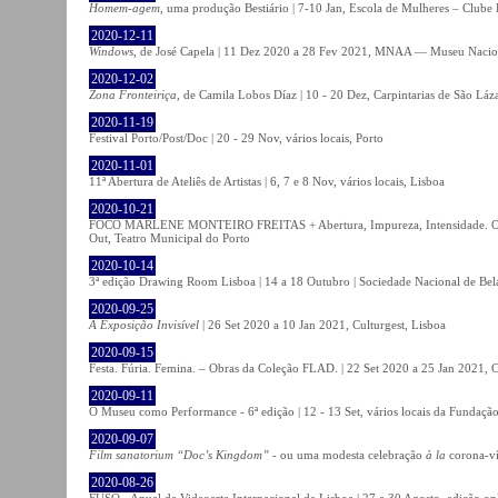
Homem-agem
, uma produção Bestiário | 7-10 Jan, Escola de Mulheres – Clube 
2020-12-11
Windows
, de José Capela | 11 Dez 2020 a 28 Fev 2021, MNAA — Museu Nacion
2020-12-02
Zona Fronteiriça
, de Camila Lobos Díaz | 10 - 20 Dez, Carpintarias de São Láz
2020-11-19
Festival Porto/Post/Doc | 20 - 29 Nov, vários locais, Porto
2020-11-01
11ª Abertura de Ateliês de Artistas | 6, 7 e 8 Nov, vários locais, Lisboa
2020-10-21
FOCO MARLENE MONTEIRO FREITAS + Abertura, Impureza, Intensidade. Olhare
Out, Teatro Municipal do Porto
2020-10-14
3ª edição Drawing Room Lisboa | 14 a 18 Outubro | Sociedade Nacional de Bela
2020-09-25
A Exposição Invisível
| 26 Set 2020 a 10 Jan 2021, Culturgest, Lisboa
2020-09-15
Festa. Fúria. Femina. – Obras da Coleção FLAD. | 22 Set 2020 a 25 Jan 2021, C
2020-09-11
O Museu como Performance - 6ª edição | 12 - 13 Set, vários locais da Fundação
2020-09-07
Film sanatorium “Doc’s Kingdom”
- ou uma modesta celebração
à la
corona-ví
2020-08-26
FUSO - Anual de Videoarte Internacional de Lisboa | 27 a 30 Agosto, edição on