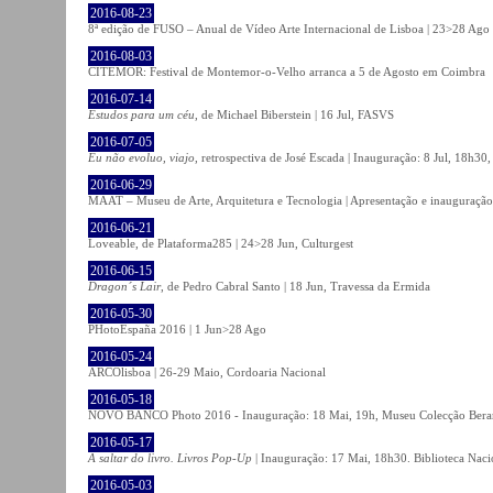
2016-08-23
8ª edição de FUSO – Anual de Vídeo Arte Internacional de Lisboa | 23>28 Ago
2016-08-03
CITEMOR: Festival de Montemor-o-Velho arranca a 5 de Agosto em Coimbra
2016-07-14
Estudos para um céu
, de Michael Biberstein | 16 Jul, FASVS
2016-07-05
Eu não evoluo, viajo
, retrospectiva de José Escada | Inauguração: 8 Jul, 18h3
2016-06-29
MAAT – Museu de Arte, Arquitetura e Tecnologia | Apresentação e inauguração
2016-06-21
Loveable, de Plataforma285 | 24>28 Jun, Culturgest
2016-06-15
Dragon´s Lair
, de Pedro Cabral Santo | 18 Jun, Travessa da Ermida
2016-05-30
PHotoEspaña 2016 | 1 Jun>28 Ago
2016-05-24
ARCOlisboa | 26-29 Maio, Cordoaria Nacional
2016-05-18
NOVO BANCO Photo 2016 - Inauguração: 18 Mai, 19h, Museu Colecção Bera
2016-05-17
A saltar do livro. Livros Pop-Up
| Inauguração: 17 Mai, 18h30. Biblioteca Naci
2016-05-03