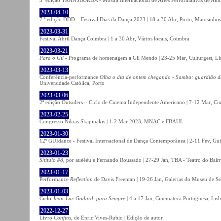
2023-04-10
7.ª edição DDD – Festival Dias da Dança 2023 | 18 a 30 Abr, Porto, Matosinhos
2023-03-31
Festival Abril Dança Coimbra | 1 a 30 Abr, Vários locais, Coimbra
2023-03-21
Para o Gil
- Programa de homenagem a Gil Mendo | 23-25 Mar, Culturgest, Li
2023-03-13
Conferência-performance
Olha o dia de ontem chegando - Samba: guardião 
Universidade Católica, Porto
2023-03-06
2ª edição Outsiders – Ciclo de Cinema Independente Americano | 7-12 Mar, C
2023-02-25
Congresso Nikias Skapinakis | 1-2 Mar 2023, MNAC e FBAUL
2023-01-30
12º GUIdance - Festival Internacional de Dança Contemporânea | 2-11 Fev, Gu
2023-01-23
S/título #8
, por auéééu e Fernando Roussado | 27-29 Jan, TBA - Teatro do Bair
2023-01-17
Performance
Reflection
de Davis Freeman | 19-26 Jan, Galerias do Museu de Ser
2023-01-03
Ciclo
Jean-Luc Godard, para Sempre
| 4 a 17 Jan, Cinemateca Portuguesa, Lis
2022-12-27
Livro
Confins
, de Enric Vives-Rubio | Edição de autor