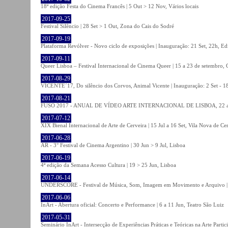
18ª edição Festa do Cinema Francês | 5 Out > 12 Nov, Vários locais
2017-09-25
Festival Silêncio | 28 Set > 1 Out, Zona do Cais do Sodré
2017-09-19
Plataforma Revólver - Novo ciclo de exposições | Inauguração: 21 Set, 22h, Edi
2017-09-11
Queer Lisboa – Festival Internacional de Cinema Queer | 15 a 23 de setembro,
2017-08-29
VICENTE´17, Do silêncio dos Corvos, Animal Vicente | Inauguração: 2 Set - 
2017-08-21
FUSO 2017 - ANUAL DE VÍDEO ARTE INTERNACIONAL DE LISBOA, 22 a 
2017-07-12
XIX Bienal Internacional de Arte de Cerveira | 15 Jul a 16 Set, Vila Nova de Ce
2017-06-28
AR - 3° Festival de Cinema Argentino | 30 Jun > 9 Jul, Lisboa
2017-06-19
4ª edição da Semana Acesso Cultura | 19 > 25 Jun, Lisboa
2017-06-14
UNDERSCORE - Festival de Música, Som, Imagem em Movimento e Arquivo | 1
2017-06-06
InArt - Abertura oficial: Concerto e Performance | 6 a 11 Jun, Teatro São Luiz
2017-05-31
Seminário InArt - Intersecção de Experiências Práticas e Teóricas na Arte Part