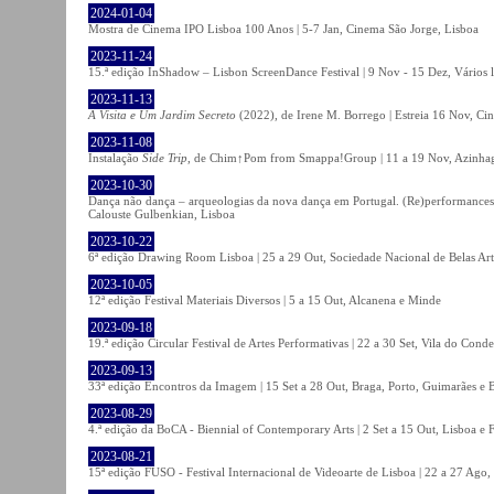
2024-01-04
Mostra de Cinema IPO Lisboa 100 Anos | 5-7 Jan, Cinema São Jorge, Lisboa
2023-11-24
15.ª edição InShadow – Lisbon ScreenDance Festival | 9 Nov - 15 Dez, Vários l
2023-11-13
A Visita e Um Jardim Secreto
(2022), de Irene M. Borrego | Estreia 16 Nov, Ci
2023-11-08
Instalação
Side Trip
, de Chim↑Pom from Smappa!Group | 11 a 19 Nov, Azinhaga
2023-10-30
Dança não dança – arqueologias da nova dança em Portugal. (Re)performances,
Calouste Gulbenkian, Lisboa
2023-10-22
6ª edição Drawing Room Lisboa | 25 a 29 Out, Sociedade Nacional de Belas Art
2023-10-05
12ª edição Festival Materiais Diversos | 5 a 15 Out, Alcanena e Minde
2023-09-18
19.ª edição Circular Festival de Artes Performativas | 22 a 30 Set, Vila do Conde
2023-09-13
33ª edição Encontros da Imagem | 15 Set a 28 Out, Braga, Porto, Guimarães e 
2023-08-29
4.ª edição da BoCA - Biennial of Contemporary Arts | 2 Set a 15 Out, Lisboa e 
2023-08-21
15ª edição FUSO - Festival Internacional de Videoarte de Lisboa | 22 a 27 Ago, 