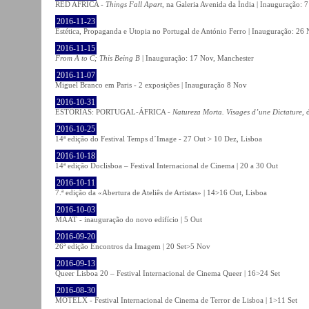
RED AFRICA -
Things Fall Apart
, na Galeria Avenida da Índia | Inauguração:
2016-11-23
Estética, Propaganda e Utopia no Portugal de António Ferro | Inauguração: 26 
2016-11-15
From A to C; This Being B
| Inauguração: 17 Nov, Manchester
2016-11-07
Miguel Branco em Paris - 2 exposições | Inauguração 8 Nov
2016-10-31
ESTÓRIAS: PORTUGAL-ÁFRICA -
Natureza Morta. Visages d’une Dictature
, 
2016-10-25
14ª edição do Festival Temps d´Image - 27 Out > 10 Dez, Lisboa
2016-10-18
14ª edição Doclisboa – Festival Internacional de Cinema | 20 a 30 Out
2016-10-11
7.ª edição da «Abertura de Ateliês de Artistas» | 14>16 Out, Lisboa
2016-10-03
MAAT - inauguração do novo edifício | 5 Out
2016-09-20
26ª edição Encontros da Imagem | 20 Set>5 Nov
2016-09-13
Queer Lisboa 20 – Festival Internacional de Cinema Queer | 16>24 Set
2016-08-30
MOTELX - Festival Internacional de Cinema de Terror de Lisboa | 1>11 Set