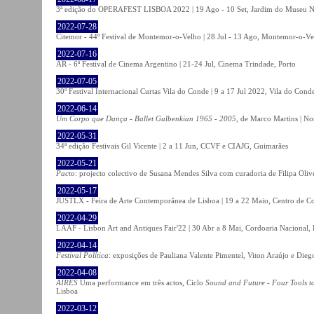
3ª edição do OPERAFEST LISBOA 2022 | 19 Ago - 10 Set, Jardim do Museu Na
2022-07-28
Citemor - 44º Festival de Montemor-o-Velho | 28 Jul - 13 Ago, Montemor-o-Ve
2022-07-16
AR - 6ª Festival de Cinema Argentino | 21-24 Jul, Cinema Trindade, Porto
2022-07-05
30º Festival Internacional Curtas Vila do Conde | 9 a 17 Jul 2022, Vila do Cond
2022-06-14
Um Corpo que Dança - Ballet Gulbenkian 1965 - 2005
, de Marco Martins | No
2022-05-31
34ª edição Festivais Gil Vicente | 2 a 11 Jun, CCVF e CIAJG, Guimarães
2022-05-21
Pacto
: projecto colectivo de Susana Mendes Silva com curadoria de Filipa Oli
2022-05-17
JUSTLX - Feira de Arte Contemporânea de Lisboa | 19 a 22 Maio, Centro de C
2022-04-29
LAAF - Lisbon Art and Antiques Fair'22 | 30 Abr a 8 Mai, Cordoaria Nacional,
2022-04-14
Festival Política
: exposições de Pauliana Valente Pimentel, Viton Araújo e Die
2022-04-08
AIRES
Uma performance em três actos, Ciclo
Sound and Future - Four Tools t
Lisboa
2022-03-12