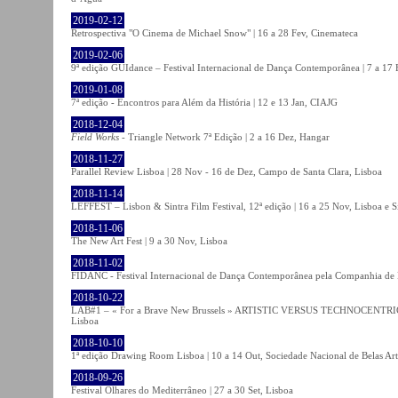
2019-02-12
Retrospectiva "O Cinema de Michael Snow" | 16 a 28 Fev, Cinemateca
2019-02-06
9ª edição GUIdance – Festival Internacional de Dança Contemporânea | 7 a 17
2019-01-08
7ª edição - Encontros para Além da História | 12 e 13 Jan, CIAJG
2018-12-04
Field Works
- Triangle Network 7ª Edição | 2 a 16 Dez, Hangar
2018-11-27
Parallel Review Lisboa | 28 Nov - 16 de Dez, Campo de Santa Clara, Lisboa
2018-11-14
LEFFEST – Lisbon & Sintra Film Festival, 12ª edição | 16 a 25 Nov, Lisboa e S
2018-11-06
The New Art Fest | 9 a 30 Nov, Lisboa
2018-11-02
FIDANC - Festival Internacional de Dança Contemporânea pela Companhia de
2018-10-22
LAB#1 – « For a Brave New Brussels » ARTISTIC VERSUS TECHNOCENTRI
Lisboa
2018-10-10
1ª edição Drawing Room Lisboa | 10 a 14 Out, Sociedade Nacional de Belas Art
2018-09-26
Festival Olhares do Mediterrâneo | 27 a 30 Set, Lisboa