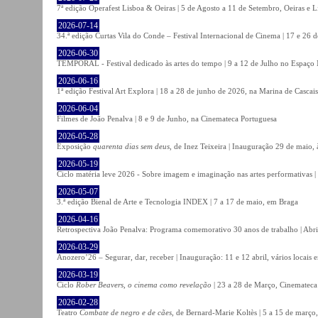
7ª edição Operafest Lisboa & Oeiras | 5 de Agosto a 11 de Setembro, Oeiras e L
2026-07-14
34.ª edição Curtas Vila do Conde – Festival Internacional de Cinema | 17 e 26 
2026-06-30
TEMPORAL - Festival dedicado às artes do tempo | 9 a 12 de Julho no Espaço
2026-06-16
1ª edição Festival Art Explora | 18 a 28 de junho de 2026, na Marina de Cascais
2026-06-04
Filmes de João Penalva | 8 e 9 de Junho, na Cinemateca Portuguesa
2026-05-28
Exposição
quarenta dias sem deus
, de Inez Teixeira | Inauguração 29 de maio
2026-05-19
Ciclo matéria leve 2026 - Sobre imagem e imaginação nas artes performativas |
2026-05-07
3.ª edição Bienal de Arte e Tecnologia INDEX | 7 a 17 de maio, em Braga
2026-04-16
Retrospectiva João Penalva: Programa comemorativo 30 anos de trabalho | Abri
2026-03-29
Anozero’26 – Segurar, dar, receber | Inauguração: 11 e 12 abril, vários locais
2026-03-19
Ciclo
Rober Beavers, o cinema como revelação
| 23 a 28 de Março, Cinemateca
2026-02-28
Teatro
Combate de negro e de cães
, de Bernard-Marie Koltès | 5 a 15 de março,