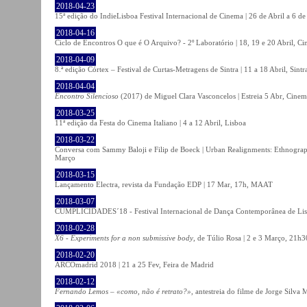
2018-04-23
15ª edição do IndieLisboa Festival Internacional de Cinema | 26 de Abril a 6 d
2018-04-16
Ciclo de Encontros O que é O Arquivo? - 2º Laboratório | 18, 19 e 20 Abril, C
2018-04-09
8.ª edição Córtex – Festival de Curtas-Metragens de Sintra | 11 a 18 Abril, Sintr
2018-04-04
Encontro Silencioso
(2017) de Miguel Clara Vasconcelos | Estreia 5 Abr, Cinem
2018-03-25
11ª edição da Festa do Cinema Italiano | 4 a 12 Abril, Lisboa
2018-03-22
Conversa com Sammy Baloji e Filip de Boeck | Urban Realignments: Ethnographi
Março
2018-03-15
Lançamento Electra, revista da Fundação EDP | 17 Mar, 17h, MAAT
2018-03-07
CUMPLICIDADES´18 - Festival Internacional de Dança Contemporânea de Lisb
2018-02-28
X6 - Experiments for a non submissive body
, de Túlio Rosa | 2 e 3 Março, 21h3
2018-02-20
ARCOmadrid 2018 | 21 a 25 Fev, Feira de Madrid
2018-02-12
Fernando Lemos – «como, não é retrato?»
, antestreia do filme de Jorge Silv