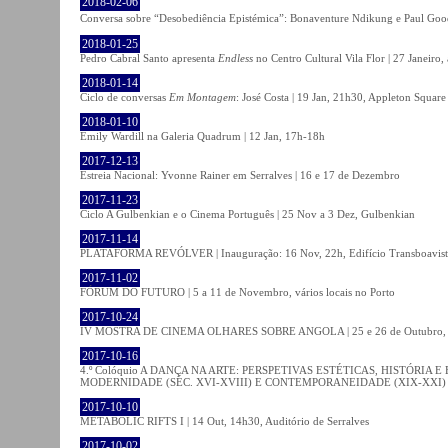
2018-02-06
Conversa sobre “Desobediência Epistémica”: Bonaventure Ndikung e Paul G
2018-01-25
Pedro Cabral Santo apresenta
Endless
no Centro Cultural Vila Flor | 27 Janeiro,
2018-01-14
Ciclo de conversas
Em Montagem
: José Costa | 19 Jan, 21h30, Appleton Square
2018-01-10
Emily Wardill na Galeria Quadrum | 12 Jan, 17h-18h
2017-12-13
Estreia Nacional: Yvonne Rainer em Serralves | 16 e 17 de Dezembro
2017-11-23
Ciclo A Gulbenkian e o Cinema Português | 25 Nov a 3 Dez, Gulbenkian
2017-11-14
PLATAFORMA REVÓLVER | Inauguração: 16 Nov, 22h, Edifício Transboavista
2017-11-02
FÓRUM DO FUTURO | 5 a 11 de Novembro, vários locais no Porto
2017-10-24
IV MOSTRA DE CINEMA OLHARES SOBRE ANGOLA | 25 e 26 de Outubro
2017-10-16
4.º Colóquio A DANÇA NA ARTE: PERSPETIVAS ESTÉTICAS, HISTÓRIA
MODERNIDADE (SÉC. XVI-XVIII) E CONTEMPORANEIDADE (XIX-XXI) | 21 O
2017-10-10
METABOLIC RIFTS I | 14 Out, 14h30, Auditório de Serralves
2017-10-02