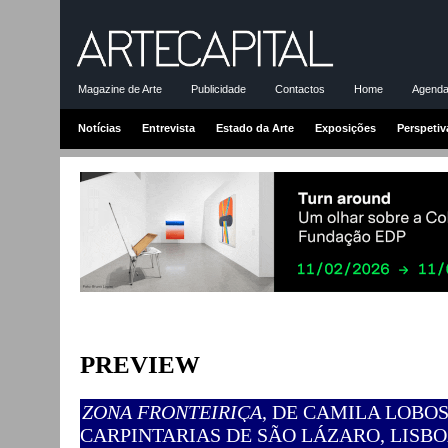
Magazine de Arte
Publicidade
Contactos
Home
Agenda-
Notícias
Entrevista
Estado da Arte
Exposições
Perspetiv
PREVIEW
ZONA FRONTEIRIÇA
, DE CAMILA LOBOS D
CARPINTARIAS DE SÃO LÁZARO, LISB