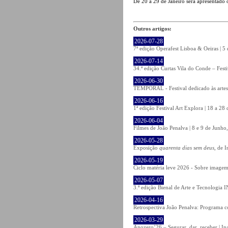
De 20 a 29 de Janeiro será apresentado 
Outros artigos:
2026-07-28
7ª edição Operafest Lisboa & Oeiras | 5
2026-07-14
34.ª edição Curtas Vila do Conde – Fest
2026-06-30
TEMPORAL - Festival dedicado às artes
2026-06-16
1ª edição Festival Art Explora | 18 a 2
2026-06-04
Filmes de João Penalva | 8 e 9 de Junho
2026-05-28
Exposição
quarenta dias sem deus
, de 
2026-05-19
Ciclo matéria leve 2026 - Sobre imagem 
2026-05-07
3.ª edição Bienal de Arte e Tecnologia
2026-04-16
Retrospectiva João Penalva: Programa c
2026-03-29
Anozero’26 – Segurar, dar, receber | In