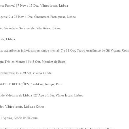
e Festival | 7 Nov a 15 Dez, Vários locais, Lisboa
gens | 2 a 22 Nov + Dez, Cinemateca Portuguesa, Lisboa
, Sociedade Nacional de Belas Artes, Lisboa
cais, Lisboa
 das experiências individuais em saúde mental | 7 a 11 Out, Teatro Académico de Gil Vicente, Coi
em Trás-os-Montes | 4 e 5 Out, Mondim de Basto
rformativas | 19 a 29 Set, Vila do Conde
S E REDAÇÕES | 12-14 set, Rampa, Porto
 de Videoarte de Lisboa | 27 Ago a 1 Set, Vários locais, Lisboa
et, Vários locais, Lisboa e Oeiras
 11 Agosto, Aldeia de Valezim
ncia
Corpo rebelde, corpo vulnerável
, de Stefania Fantauzzi | 25 Jul, Sismógrafo, Porto