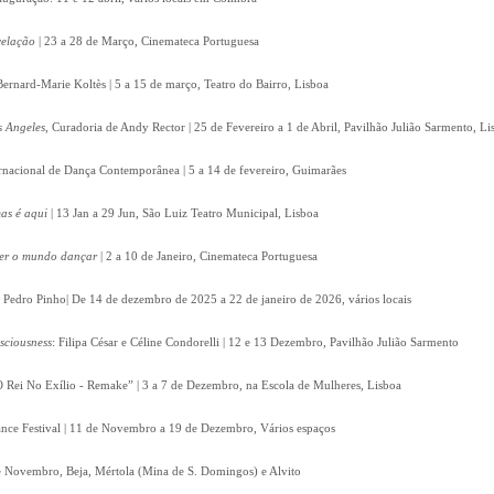
velação
| 23 a 28 de Março, Cinemateca Portuguesa
Bernard-Marie Koltès | 5 a 15 de março, Teatro do Bairro, Lisboa
s Angeles
, Curadoria de Andy Rector | 25 de Fevereiro a 1 de Abril, Pavilhão Julião Sarmento, Li
ernacional de Dança Contemporânea | 5 a 14 de fevereiro, Guimarães
as é aqui
| 13 Jan a 29 Jun, São Luiz Teatro Municipal, Lisboa
zer o mundo dançar
| 2 a 10 de Janeiro, Cinemateca Portuguesa
e Pedro Pinho| De 14 de dezembro de 2025 a 22 de janeiro de 2026, vários locais
nsciousness
: Filipa César e Céline Condorelli | 12 e 13 Dezembro, Pavilhão Julião Sarmento
 Rei No Exílio - Remake” | 3 a 7 de Dezembro, na Escola de Mulheres, Lisboa
nce Festival | 11 de Novembro a 19 de Dezembro, Vários espaços
 de Novembro, Beja, Mértola (Mina de S. Domingos) e Alvito