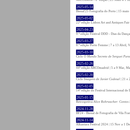
2025-05-14
Bienal'25 Fotografia do Porto | 15 maio 
2025-05-02
22ª edição Lisbon Art and Antiques Fair
2025-04-23
9.ª edição Festival DDD - Dias da Dança
2025-03-27
8.ª edição Porto Femme | 7 a 13 Abril, V
2025-03-10
Ciclo
O Mundo Secreto de Serguei Par
2025-02-26
44ª edição ARCOmadrid | 5 a 9 Mar, Ma
2025-02-20
Ciclo
Imagens de Javier Codesal
| 21 e 
2025-02-05
14ª edição do Festival Internacional d
2025-01-15
Retrospetiva
Alice Rohrwacher: Contos 
2024-11-28
BF24 - Bienal de Fotografia de Vila Fra
2024-11-14
Alkantara Festival 2024 | 15 Nov a 1 De