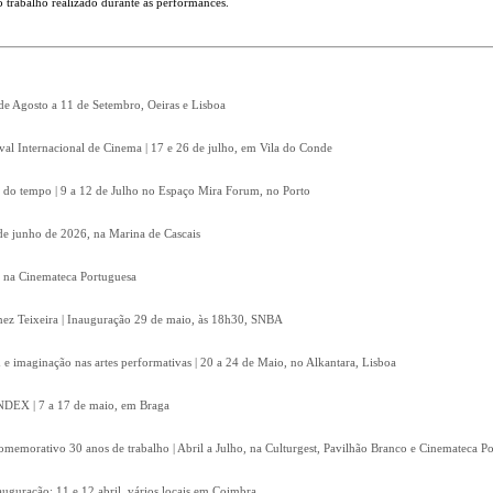
o trabalho realizado durante as performances.
 de Agosto a 11 de Setembro, Oeiras e Lisboa
ival Internacional de Cinema | 17 e 26 de julho, em Vila do Conde
 do tempo | 9 a 12 de Julho no Espaço Mira Forum, no Porto
8 de junho de 2026, na Marina de Cascais
, na Cinemateca Portuguesa
Inez Teixeira | Inauguração 29 de maio, às 18h30, SNBA
e imaginação nas artes performativas | 20 a 24 de Maio, no Alkantara, Lisboa
 INDEX | 7 a 17 de maio, em Braga
omemorativo 30 anos de trabalho | Abril a Julho, na Culturgest, Pavilhão Branco e Cinemateca P
auguração: 11 e 12 abril, vários locais em Coimbra