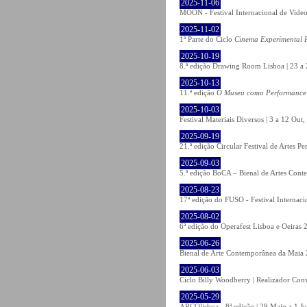
2025-11-06
MOON - Festival Internacional de Video
2025-11-02
1ª Parte do Ciclo
Cinema Experimental P
2025-10-19
8.ª edição Drawing Room Lisboa | 23 a 
2025-10-13
11.ª edição
O Museu como Performance
2025-10-03
Festival Materiais Diversos | 3 a 12 Ou
2025-09-19
21.ª edição Circular Festival de Artes 
2025-09-03
5.ª edição BoCA – Bienal de Artes Cont
2025-08-23
17ª edição do FUSO - Festival Internaci
2025-08-02
6ª edição do Operafest Lisboa e Oeiras 
2025-06-26
Bienal de Arte Contemporânea da Maia 
2025-06-03
Ciclo Billy Woodberry | Realizador Con
2025-05-29
ARCOlisboa - 8ª edição | 29 Maio a 1 J