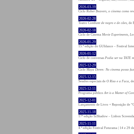
2026-03-19
Ciclo
Rober Beavers, o cinema como re
2026-02-28
Teatro
Combate de negro e de cães
, de 
2026-02-18
Ciclo de Cinema
Movie Experiments, Lo
2026-01-29
15.ª edição do GUIdance – Festival Int
2026-01-12
Ciclo de conversas
Podia ser na TATE m
2025-12-29
Ciclo
Maya Deren: No cinema posso fa
2025-12-15
Sessões especiais de
O Riso e a Faca
, d
2025-12-11
Programa público
Art is a Matter of Co
2025-12-01
Lançamento de Livro + Reposição de “O
2025-11-18
17ª edição InShadow – Lisbon Screenda
2025-11-11
4.ª edição Festival Futurama | 14 e 29