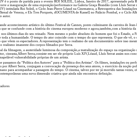
XIV
é o ponto de partida para o evento ROI SOLEIL, Lisboa, Janeiro de 2017, apresentado pela 
ecorre a inauguração de uma exposição/performance na Galeria Graça Brandão (com Lluís Serrat 
V) intitulada Roi Soleil, o Ciclo Jean-Pierre Léaud na Cinemateca, a Retrospetiva das Instalaçõe
y, Bienal de Veneza, e Els Tres Porquets, dOCUMENTA de Kassel] no Palácio Pombal, e o Ciclo Alb
o autor.
rande acontecimento artístico do último Festival de Cannes, ponto culminante da carreira de Jean-
a que se confunde com a história do cinema europeu moderno e agora,também,com a história da 
l, nos últimos dias do seu reinado. Nem mesmo o poder absoluto do homem que foi o Estado, a F
de toda a humanidade. O tempo do ator coincide com o tempo do que representa. O que ele vê, o 
o que vêem os espectadores. A representação tem o realismo de um documentário sobre isso mes
o realismo imanente dos corpos filmados por Serra.
l da filmagem, a austeridade luminosa da composição,a teatralização do espaço na organização r
tor, cineasta,Albert Serra,consiste em ser ele próprio Luís XIV,Léaud, Lluís Serrat assim nos con
napelável vulnerabilidade próprias de um artista.
assamos da “Política dos Autores” para a “Política dos Artistas”. Os filmes, instalações ou per
as por Albert Serra, conjugam a convocação da presença dos seus atores, o exercício da noção pol
ano para acompanhar a passagem do tempo. O cinema, talvez por ter já morrido tantas vezes, o
s contemporâneas uma nova dimensão criativa que ainda não encontrou definição.
radores