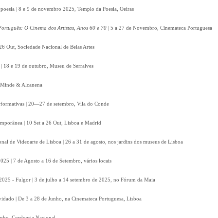
poesia | 8 e 9 de novembro 2025, Templo da Poesia, Oeiras
ortuguês: O Cinema dos Artistas, Anos 60 e 70
| 5 a 27 de Novembro, Cinemateca Portuguesa
26 Out, Sociedade Nacional de Belas Artes
| 18 e 19 de outubro, Museu de Serralves
t, Minde & Alcanena
Performativas | 20—27 de setembro, Vila do Conde
emporânea | 10 Set a 26 Out, Lisboa e Madrid
onal de Videoarte de Lisboa | 26 a 31 de agosto, nos jardins dos museus de Lisboa
2025 | 7 de Agosto a 16 de Setembro, vários locais
2025 - Fulgor | 3 de julho a 14 setembro de 2025, no Fórum da Maia
vidado | De 3 a 28 de Junho, na Cinemateca Portuguesa, Lisboa
unho, Cordoaria Nacional