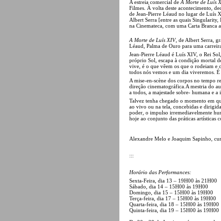
A estreia comercial de
A Morte de Luís 
Filmes. À volta deste acontecimento, d
de Jean-Pierre Léaud no lugar de Luís XI
Albert Serra [entre as quais Singularit
na Cinemateca, com uma Carta Branca a
A Morte de Luís XIV
, de Albert Serra, g
Léaud, Palma de Ouro para uma carreir
Jean-Pierre Léaud é Luís XIV, o Rei So
próprio Sol, escapa à condição mortal 
vive, é o que vêem os que o rodeiam e 
todos nós vemos e um dia viveremos. É 
A mise-en-scène dos corpos no tempo rea
direção cinematográfica.A mestria do au
a todos, a majestade sobre- humana e a i
Talvez tenha chegado o momento em que p
ao vivo ou na tela, concebidas e dirigid
poder, o impulso irremediavelmente hum
hoje ao conjunto das práticas artística
Alexandre Melo e Joaquim Sapinho, cu
:::
Horário das Performances:
Sexta-Feira, dia 13 – 19H00 às 21H00
Sábado, dia 14 – 15H00 às 19H00
Domingo, dia 15 – 15H00 às 19H00
Terça-feira, dia 17 – 15H00 às 19H00
Quarta-feira, dia 18 – 15H00 às 19H00
Quinta-feira, dia 19 – 15H00 às 19H00