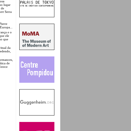
Rosa
no lugar
s de
ert Serra
Pierre
Europa...
rança e o
que ele
mo que
itual da
cedendo,
formances,
ítica de
ferece