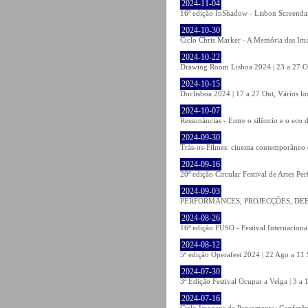
2024-11-04
16ª edição InShadow - Lisbon Screendanc
2024-10-30
Ciclo Chris Marker - A Memória das Ima
2024-10-22
Drawing Room Lisboa 2024 | 23 a 27 Out
2024-10-15
Doclisboa 2024 | 17 a 27 Out, Vários lo
2024-10-07
Ressonâncias - Entre o silêncio e o eco
2024-09-30
Trás-os-Filmes: cinema contemporâneo 
2024-09-16
20ª edição Circular Festival de Artes Pe
2024-09-03
PERFORMANCES, PROJECÇÕES, DEBATE
2024-08-26
16ª edição FUSO - Festival Internacional
2024-08-12
5ª edição Operafest 2024 | 22 Ago a 11 S
2024-07-30
3ª Edição Festival Ocupar a Velga | 3 a
2024-07-16
Ciclo Imagens de Pensamento: Conferê