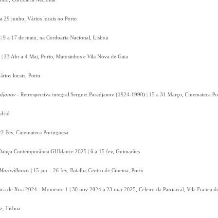
a 29 junho, Vários locais no Porto
 | 9 a 17 de maio, na Cordoaria Nacional, Lisboa
 | 23 Abr a 4 Mai, Porto, Matosinhos e Vila Nova de Gaia
ários locais, Porto
adjanov
- Retrospectiva integral Serguei Paradjanov (1924-1990) | 15 a 31 Março, Cinemateca P
drid
22 Fev, Cinemateca Portuguesa
e Dança Contemporânea GUIdance 2025 | 6 a 15 fev, Guimarães
Maravilhosos
| 15 jan – 26 fev, Batalha Centro de Cinema, Porto
nca de Xira 2024 - Momento 1 | 30 nov 2024 a 23 mar 2025, Celeiro da Patriarcal, Vila Franca d
z, Lisboa