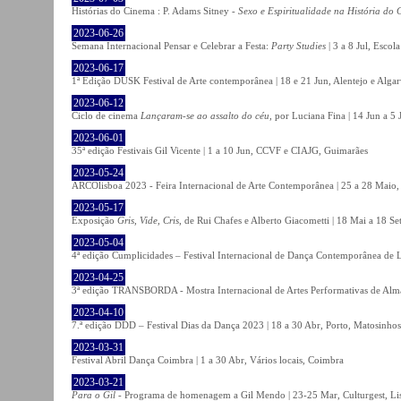
Histórias do Cinema : P. Adams Sitney -
Sexo e Espiritualidade na História do
2023-06-26
Semana Internacional Pensar e Celebrar a Festa:
Party Studies
| 3 a 8 Jul, Escol
2023-06-17
1ª Edição DUSK Festival de Arte contemporânea | 18 e 21 Jun, Alentejo e Alga
2023-06-12
Ciclo de cinema
Lançaram-se ao assalto do céu
, por Luciana Fina | 14 Jun a 5
2023-06-01
35ª edição Festivais Gil Vicente | 1 a 10 Jun, CCVF e CIAJG, Guimarães
2023-05-24
ARCOlisboa 2023 - Feira Internacional de Arte Contemporânea | 25 a 28 Maio,
2023-05-17
Exposição
Gris, Vide, Cris
, de Rui Chafes e Alberto Giacometti | 18 Mai a 18 S
2023-05-04
4ª edição Cumplicidades – Festival Internacional de Dança Contemporânea de L
2023-04-25
3ª edição TRANSBORDA - Mostra Internacional de Artes Performativas de Alma
2023-04-10
7.ª edição DDD – Festival Dias da Dança 2023 | 18 a 30 Abr, Porto, Matosinhos
2023-03-31
Festival Abril Dança Coimbra | 1 a 30 Abr, Vários locais, Coimbra
2023-03-21
Para o Gil
- Programa de homenagem a Gil Mendo | 23-25 Mar, Culturgest, Li