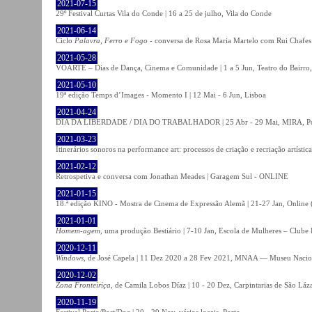
2021-07-15
29º Festival Curtas Vila do Conde | 16 a 25 de julho, Vila do Conde
2021-06-14
Ciclo
Palavra, Ferro e Fogo
- conversa de Rosa Maria Martelo com Rui Chafes |
2021-05-28
VOARTE – Dias de Dança, Cinema e Comunidade | 1 a 5 Jun, Teatro do Bairro,
2021-05-10
19ª edição Temps d’Images - Momento I | 12 Mai - 6 Jun, Lisboa
2021-04-24
DIA DA LIBERDADE / DIA DO TRABALHADOR | 25 Abr - 29 Mai, MIRA, P
2021-03-23
Itinerários sonoros na performance art: processos de criação e recriação artíst
2021-02-12
Retrospetiva e conversa com Jonathan Meades | Garagem Sul - ONLINE
2021-01-15
18.ª edição KINO - Mostra de Cinema de Expressão Alemã | 21-27 Jan, Online (
2021-01-01
Homem-agem
, uma produção Bestiário | 7-10 Jan, Escola de Mulheres – Clube 
2020-12-11
Windows
, de José Capela | 11 Dez 2020 a 28 Fev 2021, MNAA — Museu Nacion
2020-12-02
Zona Fronteiriça
, de Camila Lobos Díaz | 10 - 20 Dez, Carpintarias de São Láz
2020-11-19
Festival Porto/Post/Doc | 20 - 29 Nov, vários locais, Porto