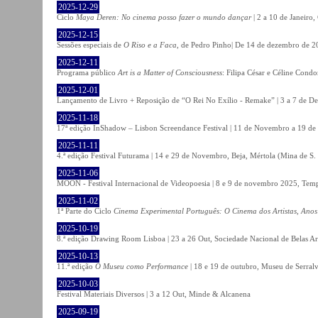
2025-12-29
Ciclo
Maya Deren: No cinema posso fazer o mundo dançar
| 2 a 10 de Janeiro
2025-12-15
Sessões especiais de
O Riso e a Faca
, de Pedro Pinho| De 14 de dezembro de 20
2025-12-11
Programa público
Art is a Matter of Consciousness
: Filipa César e Céline Cond
2025-12-01
Lançamento de Livro + Reposição de “O Rei No Exílio - Remake” | 3 a 7 de D
2025-11-18
17ª edição InShadow – Lisbon Screendance Festival | 11 de Novembro a 19 de
2025-11-11
4.ª edição Festival Futurama | 14 e 29 de Novembro, Beja, Mértola (Mina de S
2025-11-06
MOON - Festival Internacional de Videopoesia | 8 e 9 de novembro 2025, Temp
2025-11-02
1ª Parte do Ciclo
Cinema Experimental Português: O Cinema dos Artistas, Anos
2025-10-19
8.ª edição Drawing Room Lisboa | 23 a 26 Out, Sociedade Nacional de Belas Ar
2025-10-13
11.ª edição
O Museu como Performance
| 18 e 19 de outubro, Museu de Serral
2025-10-03
Festival Materiais Diversos | 3 a 12 Out, Minde & Alcanena
2025-09-19