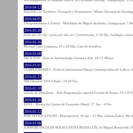
2016-04-12
Inquéritos ao Território: Paisagem e Povoamento
| Museu Nacional de Etnolog
2016-04-05
Um apartamento à Estrela
- Mobiliário de Miguel Jacobetty | Inauguração 7 Abr
2016-03-28
preso por ter cão / preso por não ter
| Conferências, 1>29 Abr, fundação carmo
2016-03-16
Michael Clark Company, 19 e 20 Mar, Casa de Serralves
2016-03-08
FACA 2016 - Festa de Antropologia Cinema e Arte, 10>12 Março
2016-03-01
CUMPLICIDADES - Festival Internacional Dança Contemporânea de Lisboa, 
2016-02-23
ARCOmadrid 2016 Edição | 24-28 Fev
2016-02-18
veículo de intimidade – hoje
Programação especial Ernesto de Sousa | 19 e 20 
2016-01-26
KINO – Mostra de Cinema de Expressão Alemã | 27 Jan > 4 Fev
2016-01-12
JOSÉ OITICICA FILHO - Retrospectiva, 16 Jan > 12 Mar, Galeria Índica, Rio d
2016-01-06
A IMPORTÂNCIA DE SER AGUSTINA BESSA LUÍS, de Miguel Bonneville | 8>1