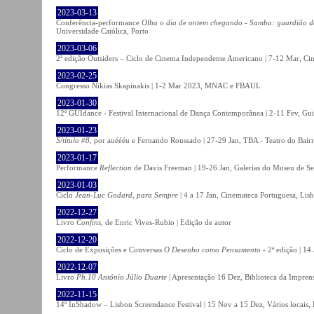
2023-03-13
Conferência-performance
Olha o dia de ontem chegando - Samba: guardião 
Universidade Católica, Porto
2023-03-06
2ª edição Outsiders – Ciclo de Cinema Independente Americano | 7-12 Mar, C
2023-02-25
Congresso Nikias Skapinakis | 1-2 Mar 2023, MNAC e FBAUL
2023-01-30
12º GUIdance - Festival Internacional de Dança Contemporânea | 2-11 Fev, Gu
2023-01-23
S/título #8
, por auéééu e Fernando Roussado | 27-29 Jan, TBA - Teatro do Bair
2023-01-17
Performance
Reflection
de Davis Freeman | 19-26 Jan, Galerias do Museu de Ser
2023-01-03
Ciclo
Jean-Luc Godard, para Sempre
| 4 a 17 Jan, Cinemateca Portuguesa, Lis
2022-12-27
Livro
Confins
, de Enric Vives-Rubio | Edição de autor
2022-12-20
Ciclo de Exposições e Conversas
O Desenho como Pensamento
- 2ª edição | 14
2022-12-07
Livro
Ph.10 António Júlio Duarte
| Apresentação 16 Dez, Biblioteca da Impren
2022-11-15
14º InShadow – Lisbon Screendance Festival | 15 Nov a 15 Dez, Vários locais,