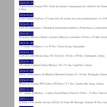
2024-03-19
Transcinema Comum #01. Ciclo de cinema e lançamento do colectivo de Cine
Lisboa
2024-03-02
Ciclo
Corpos Políticos: O corpo fora da norma nas artes performativas
| 4–16 M
2024-02-20
Ciclo de seminários e Workshop
Intimidades públicas, Performance, performati
2024-02-12
Programa
Não foi Cabral: revendo silêncios e omissões
| 16 Fev a 24 Mai, Escol
2024-01-30
13ª edição GUIdance | 1 a 10 Fev, Vários locais, Guimarães
2024-01-22
Ciclo de conferências
Aqui, No Universo
| 30 Jan a 30 Abr, Culturgest, Lisboa
2024-01-16
18º edição Festival Lisboa Mistura | 20 e 21 Jan, Capitólio, Lisboa
2024-01-09
Idiota
, performance de Marlene Monteiro Freitas | 9 e 10 Jan, Fundação Calou
2024-01-04
Mostra de Cinema IPO Lisboa 100 Anos | 5-7 Jan, Cinema São Jorge, Lisboa
2023-11-24
15.ª edição InShadow – Lisbon ScreenDance Festival | 9 Nov - 15 Dez, Vários l
2023-11-13
A Visita e Um Jardim Secreto
(2022), de Irene M. Borrego | Estreia 16 Nov, Ci