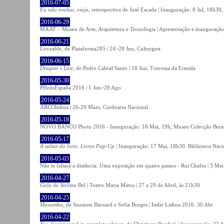
2016-07-05
Eu não evoluo, viajo
, retrospectiva de José Escada | Inauguração: 8 Jul, 18h3
2016-06-29
MAAT – Museu de Arte, Arquitetura e Tecnologia | Apresentação e inauguração
2016-06-21
Loveable, de Plataforma285 | 24>28 Jun, Culturgest
2016-06-15
Dragon´s Lair
, de Pedro Cabral Santo | 18 Jun, Travessa da Ermida
2016-05-30
PHotoEspaña 2016 | 1 Jun>28 Ago
2016-05-24
ARCOlisboa | 26-29 Maio, Cordoaria Nacional
2016-05-18
NOVO BANCO Photo 2016 - Inauguração: 18 Mai, 19h, Museu Colecção Bera
2016-05-17
A saltar do livro. Livros Pop-Up
| Inauguração: 17 Mai, 18h30. Biblioteca Naci
2016-05-03
Não te faltará a distância. Uma exposição em quatro passos - Rui Chafes | 5 Mai 
2016-04-27
Gala
de Jérôme Bel | Teatro Maria Matos | 27 a 29 de Abril, às 21h30
2016-04-25
Maxamba
, de Suzanne Barnard e Sofia Borges | Indie Lisboa 2016: 30 Abr
2016-04-22
You disappeared in complete silence
, de Christiane Peschek / Inauguração: 22 