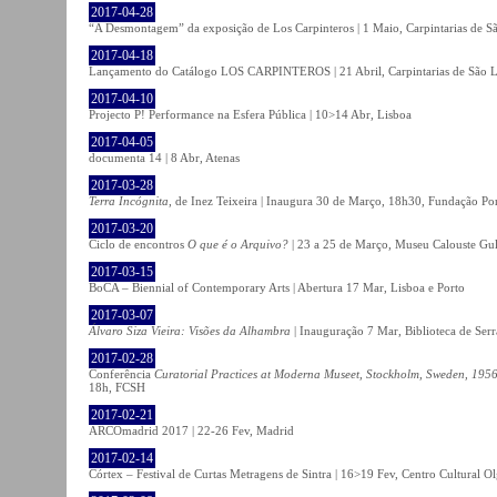
2017-04-28
“A Desmontagem” da exposição de Los Carpinteros | 1 Maio, Carpintarias de S
2017-04-18
Lançamento do Catálogo LOS CARPINTEROS | 21 Abril, Carpintarias de São 
2017-04-10
Projecto P! Performance na Esfera Pública | 10>14 Abr, Lisboa
2017-04-05
documenta 14 | 8 Abr, Atenas
2017-03-28
Terra Incógnita
, de Inez Teixeira | Inaugura 30 de Março, 18h30, Fundação P
2017-03-20
Ciclo de encontros
O que é o Arquivo?
| 23 a 25 de Março, Museu Calouste Gu
2017-03-15
BoCA – Biennial of Contemporary Arts | Abertura 17 Mar, Lisboa e Porto
2017-03-07
Álvaro Siza Vieira: Visões da Alhambra
| Inauguração 7 Mar, Biblioteca de Serr
2017-02-28
Conferência
Curatorial Practices at Moderna Museet, Stockholm, Sweden, 1956-
18h, FCSH
2017-02-21
ARCOmadrid 2017 | 22-26 Fev, Madrid
2017-02-14
Córtex – Festival de Curtas Metragens de Sintra | 16>19 Fev, Centro Cultural O