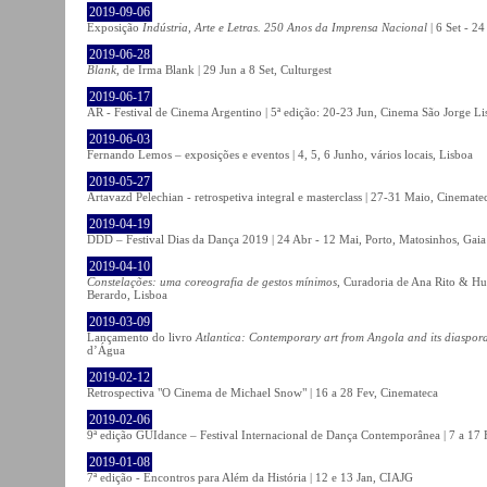
2019-09-06
Exposição
Indústria, Arte e Letras. 250 Anos da Imprensa Nacional
| 6 Set - 2
2019-06-28
Blank
, de Irma Blank | 29 Jun a 8 Set, Culturgest
2019-06-17
AR - Festival de Cinema Argentino | 5ª edição: 20-23 Jun, Cinema São Jorge Li
2019-06-03
Fernando Lemos – exposições e eventos | 4, 5, 6 Junho, vários locais, Lisboa
2019-05-27
Artavazd Pelechian - retrospetiva integral e masterclass | 27-31 Maio, Cinemat
2019-04-19
DDD – Festival Dias da Dança 2019 | 24 Abr - 12 Mai, Porto, Matosinhos, Gaia
2019-04-10
Constelações: uma coreografia de gestos mínimos
, Curadoria de Ana Rito & Hu
Berardo, Lisboa
2019-03-09
Lançamento do livro
Atlantica: Contemporary art from Angola and its diaspor
d’Água
2019-02-12
Retrospectiva "O Cinema de Michael Snow" | 16 a 28 Fev, Cinemateca
2019-02-06
9ª edição GUIdance – Festival Internacional de Dança Contemporânea | 7 a 17
2019-01-08
7ª edição - Encontros para Além da História | 12 e 13 Jan, CIAJG