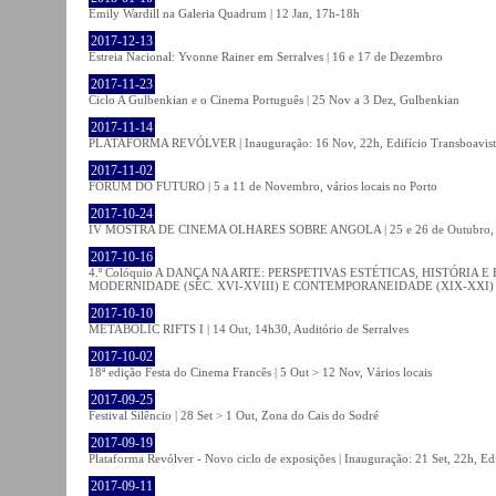
Emily Wardill na Galeria Quadrum | 12 Jan, 17h-18h
2017-12-13
Estreia Nacional: Yvonne Rainer em Serralves | 16 e 17 de Dezembro
2017-11-23
Ciclo A Gulbenkian e o Cinema Português | 25 Nov a 3 Dez, Gulbenkian
2017-11-14
PLATAFORMA REVÓLVER | Inauguração: 16 Nov, 22h, Edifício Transboavista
2017-11-02
FÓRUM DO FUTURO | 5 a 11 de Novembro, vários locais no Porto
2017-10-24
IV MOSTRA DE CINEMA OLHARES SOBRE ANGOLA | 25 e 26 de Outubro
2017-10-16
4.º Colóquio A DANÇA NA ARTE: PERSPETIVAS ESTÉTICAS, HISTÓRIA
MODERNIDADE (SÉC. XVI-XVIII) E CONTEMPORANEIDADE (XIX-XXI) | 21 O
2017-10-10
METABOLIC RIFTS I | 14 Out, 14h30, Auditório de Serralves
2017-10-02
18ª edição Festa do Cinema Francês | 5 Out > 12 Nov, Vários locais
2017-09-25
Festival Silêncio | 28 Set > 1 Out, Zona do Cais do Sodré
2017-09-19
Plataforma Revólver - Novo ciclo de exposições | Inauguração: 21 Set, 22h, Edi
2017-09-11