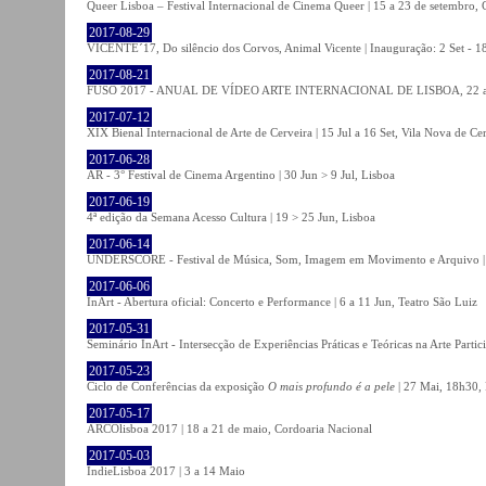
Queer Lisboa – Festival Internacional de Cinema Queer | 15 a 23 de setembro,
2017-08-29
VICENTE´17, Do silêncio dos Corvos, Animal Vicente | Inauguração: 2 Set - 
2017-08-21
FUSO 2017 - ANUAL DE VÍDEO ARTE INTERNACIONAL DE LISBOA, 22 a 
2017-07-12
XIX Bienal Internacional de Arte de Cerveira | 15 Jul a 16 Set, Vila Nova de Ce
2017-06-28
AR - 3° Festival de Cinema Argentino | 30 Jun > 9 Jul, Lisboa
2017-06-19
4ª edição da Semana Acesso Cultura | 19 > 25 Jun, Lisboa
2017-06-14
UNDERSCORE - Festival de Música, Som, Imagem em Movimento e Arquivo | 1
2017-06-06
InArt - Abertura oficial: Concerto e Performance | 6 a 11 Jun, Teatro São Luiz
2017-05-31
Seminário InArt - Intersecção de Experiências Práticas e Teóricas na Arte Part
2017-05-23
Ciclo de Conferências da exposição
O mais profundo é a pele
| 27 Mai, 18h30, 
2017-05-17
ARCOlisboa 2017 | 18 a 21 de maio, Cordoaria Nacional
2017-05-03
IndieLisboa 2017 | 3 a 14 Maio