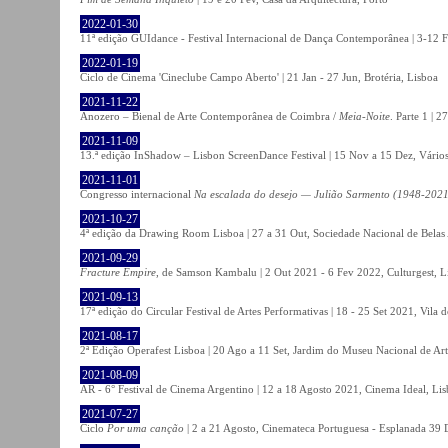
2022-01-30
11ª edição GUIdance - Festival Internacional de Dança Contemporânea | 3-12 Fe
2022-01-19
Ciclo de Cinema 'Cineclube Campo Aberto' | 21 Jan - 27 Jun, Brotéria, Lisboa
2021-11-22
Anozero – Bienal de Arte Contemporânea de Coimbra /
Meia-Noite
. Parte 1 | 
2021-11-09
13.ª edição InShadow – Lisbon ScreenDance Festival | 15 Nov a 15 Dez, Vários
2021-11-01
Congresso internacional
Na escalada do desejo — Julião Sarmento (1948-2021
2021-10-27
4ª edição da Drawing Room Lisboa | 27 a 31 Out, Sociedade Nacional de Belas 
2021-09-29
Fracture Empire
, de Samson Kambalu | 2 Out 2021 - 6 Fev 2022, Culturgest, L
2021-09-13
17ª edição do Circular Festival de Artes Performativas | 18 - 25 Set 2021, Vila
2021-08-17
2ª Edição Operafest Lisboa | 20 Ago a 11 Set, Jardim do Museu Nacional de Art
2021-08-09
AR - 6° Festival de Cinema Argentino | 12 a 18 Agosto 2021, Cinema Ideal, Li
2021-07-27
Ciclo
Por uma canção
| 2 a 21 Agosto, Cinemateca Portuguesa - Esplanada 39 