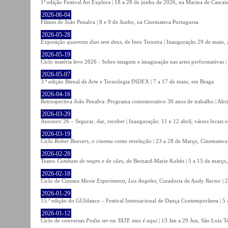
1ª edição Festival Art Explora | 18 a 28 de junho de 2026, na Marina de Cascais
2026-06-04
Filmes de João Penalva | 8 e 9 de Junho, na Cinemateca Portuguesa
2026-05-28
Exposição
quarenta dias sem deus
, de Inez Teixeira | Inauguração 29 de maio
2026-05-19
Ciclo matéria leve 2026 - Sobre imagem e imaginação nas artes performativas |
2026-05-07
3.ª edição Bienal de Arte e Tecnologia INDEX | 7 a 17 de maio, em Braga
2026-04-16
Retrospectiva João Penalva: Programa comemorativo 30 anos de trabalho | Abri
2026-03-29
Anozero’26 – Segurar, dar, receber | Inauguração: 11 e 12 abril, vários locais
2026-03-19
Ciclo
Rober Beavers, o cinema como revelação
| 23 a 28 de Março, Cinemateca
2026-02-28
Teatro
Combate de negro e de cães
, de Bernard-Marie Koltès | 5 a 15 de março,
2026-02-18
Ciclo de Cinema
Movie Experiments, Los Angeles
, Curadoria de Andy Rector | 2
2026-01-29
15.ª edição do GUIdance – Festival Internacional de Dança Contemporânea | 5 
2026-01-12
Ciclo de conversas
Podia ser na TATE mas é aqui
| 13 Jan a 29 Jun, São Luiz T