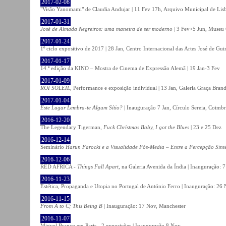
2017-02-08
"Visão Yanomami" de Claudia Andujar | 11 Fev 17h, Arquivo Municipal de Lisb
2017-01-31
José de Almada Negreiros: uma maneira de ser moderno
| 3 Fev>5 Jun, Museu 
2017-01-24
1º ciclo expositivo de 2017 | 28 Jan, Centro Internacional das Artes José de Gu
2017-01-17
14.ª edição da KINO – Mostra de Cinema de Expressão Alemã | 19 Jan-3 Fev
2017-01-09
ROI SOLEIL
, Performance e exposição individual | 13 Jan, Galeria Graça Bran
2017-01-04
Este Lugar Lembra-te Algum Sítio?
| Inauguração 7 Jan, Círculo Sereia, Coimb
2016-12-20
The Legendary Tigerman,
Fuck Christmas Baby, I got the Blues
| 23 e 25 Dez
2016-12-14
Seminário
Harun Farocki e a Visualidade Pós-Media – Entre a Percepção Sinté
2016-12-06
RED AFRICA -
Things Fall Apart
, na Galeria Avenida da Índia | Inauguração:
2016-11-23
Estética, Propaganda e Utopia no Portugal de António Ferro | Inauguração: 26 
2016-11-15
From A to C; This Being B
| Inauguração: 17 Nov, Manchester
2016-11-07
Miguel Branco em Paris - 2 exposições | Inauguração 8 Nov