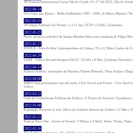
30º Festival Internacional Curtas Vila do Conde | 9 a 17 Jul 2022, Vila do Cond
2022-06-14
Um Corpo que Dança - Ballet Gulbenkian 1965 - 2005
, de Marco Martins | No
2022-05-31
34ª edição Festivais Gil Vicente | 2 a 11 Jun, CCVF e CIAJG, Guimarães
2022-05-21
Pacto
: projecto colectivo de Susana Mendes Silva com curadoria de Filipa Oli
2022-05-17
JUSTLX - Feira de Arte Contemporânea de Lisboa | 19 a 22 Maio, Centro de C
2022-04-29
LAAF - Lisbon Art and Antiques Fair'22 | 30 Abr a 8 Mai, Cordoaria Nacional,
2022-04-14
Festival Política
: exposições de Pauliana Valente Pimentel, Viton Araújo e Die
2022-04-08
AIRES
Uma performance em três actos, Ciclo
Sound and Future - Four Tools t
Lisboa
2022-03-12
Ciclo de Conferências
Políticas da Estética: O Futuro do Sensível
| Curadoria e
2022-03-08
Exposição
Traverser la nuit. Obras da Coleção Antoine de Galbert
| 12 Mar a 2
2022-02-21
Festival
Hans Otte : Sound of Sounds
| 3 Março a 8 Abril, Teatro Viriato, Viseu.
2022-02-16
Fim de Semana Inquieto
| 19 e 20 Fev, Casa da Arquitectura, Porto