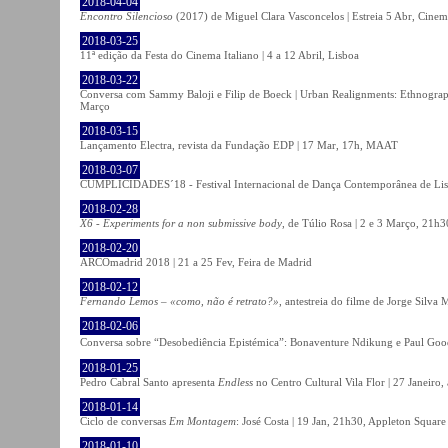
2018-04-04
Encontro Silencioso
(2017) de Miguel Clara Vasconcelos | Estreia 5 Abr, Cinem
2018-03-25
11ª edição da Festa do Cinema Italiano | 4 a 12 Abril, Lisboa
2018-03-22
Conversa com Sammy Baloji e Filip de Boeck | Urban Realignments: Ethnographi
Março
2018-03-15
Lançamento Electra, revista da Fundação EDP | 17 Mar, 17h, MAAT
2018-03-07
CUMPLICIDADES´18 - Festival Internacional de Dança Contemporânea de Lisb
2018-02-28
X6 - Experiments for a non submissive body
, de Túlio Rosa | 2 e 3 Março, 21h3
2018-02-20
ARCOmadrid 2018 | 21 a 25 Fev, Feira de Madrid
2018-02-12
Fernando Lemos – «como, não é retrato?»
, antestreia do filme de Jorge Silv
2018-02-06
Conversa sobre “Desobediência Epistémica”: Bonaventure Ndikung e Paul G
2018-01-25
Pedro Cabral Santo apresenta
Endless
no Centro Cultural Vila Flor | 27 Janeiro,
2018-01-14
Ciclo de conversas
Em Montagem
: José Costa | 19 Jan, 21h30, Appleton Square
2018-01-10