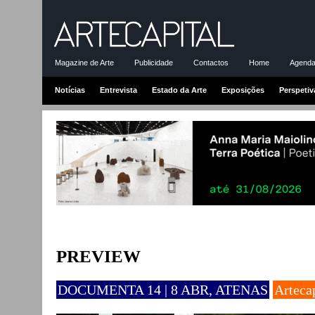
Magazine de Arte
Publicidade
Contactos
Home
Agenda-
Notícias
Entrevista
Estado da Arte
Exposições
Perspetiv
PREVIEW
DOCUMENTA 14 | 8 ABR, ATENAS
Artecap