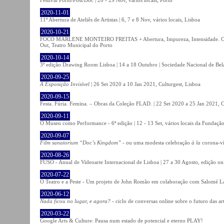
2020-11-01
11ª Abertura de Ateliês de Artistas | 6, 7 e 8 Nov, vários locais, Lisboa
2020-10-21
FOCO MARLENE MONTEIRO FREITAS + Abertura, Impureza, Intensidade. Olhare
Out, Teatro Municipal do Porto
2020-10-14
3ª edição Drawing Room Lisboa | 14 a 18 Outubro | Sociedade Nacional de Bela
2020-09-25
A Exposição Invisível
| 26 Set 2020 a 10 Jan 2021, Culturgest, Lisboa
2020-09-15
Festa. Fúria. Femina. – Obras da Coleção FLAD. | 22 Set 2020 a 25 Jan 2021, C
2020-09-11
O Museu como Performance - 6ª edição | 12 - 13 Set, vários locais da Fundação
2020-09-07
Film sanatorium “Doc’s Kingdom”
- ou uma modesta celebração
à la
corona-ví
2020-08-26
FUSO - Anual de Videoarte Internacional de Lisboa | 27 a 30 Agosto, edição on
2020-07-22
O Teatro e a Peste - Um projeto de John Romão em colaboração com Salomé La
2020-06-12
Nada ficou no lugar, e agora?
- ciclo de conversas online sobre o futuro das ar
2020-03-22
Google Arts & Culture: Pausa num estado de potencial e eterno PLAY!