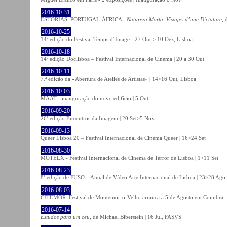
2016-10-31
ESTÓRIAS: PORTUGAL-ÁFRICA -
Natureza Morta. Visages d’une Dictature
, 
2016-10-25
14ª edição do Festival Temps d´Image - 27 Out > 10 Dez, Lisboa
2016-10-18
14ª edição Doclisboa – Festival Internacional de Cinema | 20 a 30 Out
2016-10-11
7.ª edição da «Abertura de Ateliês de Artistas» | 14>16 Out, Lisboa
2016-10-03
MAAT - inauguração do novo edifício | 5 Out
2016-09-20
26ª edição Encontros da Imagem | 20 Set>5 Nov
2016-09-13
Queer Lisboa 20 – Festival Internacional de Cinema Queer | 16>24 Set
2016-08-30
MOTELX - Festival Internacional de Cinema de Terror de Lisboa | 1>11 Set
2016-08-23
8ª edição de FUSO – Anual de Vídeo Arte Internacional de Lisboa | 23>28 Ago
2016-08-03
CITEMOR: Festival de Montemor-o-Velho arranca a 5 de Agosto em Coimbra
2016-07-14
Estudos para um céu
, de Michael Biberstein | 16 Jul, FASVS