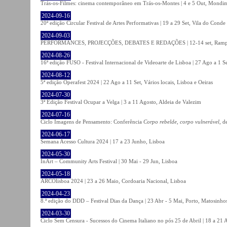
Trás-os-Filmes: cinema contemporâneo em Trás-os-Montes | 4 e 5 Out, Mondi
2024-09-16
20ª edição Circular Festival de Artes Performativas | 19 a 29 Set, Vila do Conde
2024-09-03
PERFORMANCES, PROJECÇÕES, DEBATES E REDAÇÕES | 12-14 set, Rampa
2024-08-26
16ª edição FUSO - Festival Internacional de Videoarte de Lisboa | 27 Ago a 1 Se
2024-08-12
5ª edição Operafest 2024 | 22 Ago a 11 Set, Vários locais, Lisboa e Oeiras
2024-07-30
3ª Edição Festival Ocupar a Velga | 3 a 11 Agosto, Aldeia de Valezim
2024-07-16
Ciclo Imagens de Pensamento: Conferência
Corpo rebelde, corpo vulnerável
, d
2024-06-17
Semana Acesso Cultura 2024 | 17 a 23 Junho, Lisboa
2024-05-30
InArt – Community Arts Festival | 30 Mai - 29 Jun, Lisboa
2024-05-18
ARCOlisboa 2024 | 23 a 26 Maio, Cordoaria Nacional, Lisboa
2024-04-23
8.ª edição do DDD – Festival Dias da Dança | 23 Abr - 5 Mai, Porto, Matosinho
2024-03-30
Ciclo Sem Censura - Sucessos do Cinema Italiano no pós 25 de Abril | 18 a 21