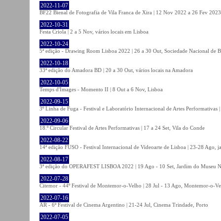
2022-11-07
BF22 Bienal de Fotografia de Vila Franca de Xira | 12 Nov 2022 a 26 Fev 2023, 
2022-10-31
Festa Criola | 2 a 5 Nov, vários locais em Lisboa
2022-10-24
5ª edição - Drawing Room Lisboa 2022 | 26 a 30 Out, Sociedade Nacional de Be
2022-10-18
33ª edição do Amadora BD | 20 a 30 Out, vários locais na Amadora
2022-10-05
Temps d'Images - Momento II | 8 Out a 6 Nov, Lisboa
2022-09-15
3º Linha de Fuga - Festival e Laboratório Internacional de Artes Performativas 
2022-09-06
18.º Circular Festival de Artes Performativas | 17 a 24 Set, Vila do Conde
2022-08-22
14ª edição FUSO - Festival Internacional de Videoarte de Lisboa | 23-28 Ago, j
2022-08-17
3ª edição do OPERAFEST LISBOA 2022 | 19 Ago - 10 Set, Jardim do Museu Na
2022-07-28
Citemor - 44º Festival de Montemor-o-Velho | 28 Jul - 13 Ago, Montemor-o-Ve
2022-07-16
AR - 6ª Festival de Cinema Argentino | 21-24 Jul, Cinema Trindade, Porto
2022-07-05