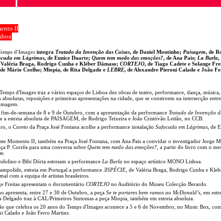
ento II
sboa
Temps d'Images
integra
Tratado da Invenção das Coisas
, de Daniel Moutinho;
Paisagem
, de R
ocada em Lágrimas
, de Eunice Duarte;
Quem tem medo das emoções?
, de Ana Pais;
La Burla
,
e Valéria Braga, Rodrigo Cunha e Kléber Dâmaso;
CORTEJO
, de Tiago Cadete e Solange Fre
 de Mário Coelho; Miopia, de Rita Delgado e
LEBRE
, de Alexandre Pieroni Calado e João Fe
emps d'Images traz a vários espaços de Lisboa dez obras de teatro, performance, dança, música,
absolutas, reposições e primeiras apresentações na cidade, que se constroem na intersecção entre
a imagem.
o fim-de-semana de 8 e 9 de Outubro, com a apresentação da performance
Tratado de Invenção d
e a estreia absoluta de PAISAGEM, de Rodrigo Teixeira e João Cristóvão Leitão, no CCB.
, o Coreto da Praça José Fontana acolhe a performance instalação
Sufocada em Lágrimas
, de 
este Momento II, também na Praça José Fontana, com Ana Pais a convidar o investigador Jorge M
ça P. Corrêa para uma conversa sobre
Quem tem medo das emoções?
, a partir do livro com o mes
te.
olino e Bibi Dória estreiam a performance
La Burla
no espaço artístico MONO Lisboa.
ampolide, estreia em Portugal a performance
ƎSPÉCIE
, de Valéria Braga, Rodrigo Cunha e Kleb
al com a equipa de artistas brasileiros.
e Freitas apresentam o documentário
CORTEJO
no Auditório do Museu Colecção Berardo.
o apresenta, entre 27 e 30 de Outubro, a peça
Se te portares bem vamos ao McDonald’s
, em estr
a Delgado traz à CAL/Primeiros Sintomas a peça Miopia, também em estreia absoluta.
̃o que celebra os 20 anos do Temps d'Images acontece a 5 e 6 de Novembro, no Music Box, com 
i Calado e João Ferro Martins.