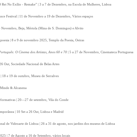
 Rei No Exílio - Remake” | 3 a 7 de Dezembro, na Escola de Mulheres, Lisboa
nce Festival | 11 de Novembro a 19 de Dezembro, Vários espaços
 de Novembro, Beja, Mértola (Mina de S. Domingos) e Alvito
poesia | 8 e 9 de novembro 2025, Templo da Poesia, Oeiras
ortuguês: O Cinema dos Artistas, Anos 60 e 70
| 5 a 27 de Novembro, Cinemateca Portuguesa
26 Out, Sociedade Nacional de Belas Artes
| 18 e 19 de outubro, Museu de Serralves
t, Minde & Alcanena
Performativas | 20—27 de setembro, Vila do Conde
emporânea | 10 Set a 26 Out, Lisboa e Madrid
onal de Videoarte de Lisboa | 26 a 31 de agosto, nos jardins dos museus de Lisboa
2025 | 7 de Agosto a 16 de Setembro, vários locais