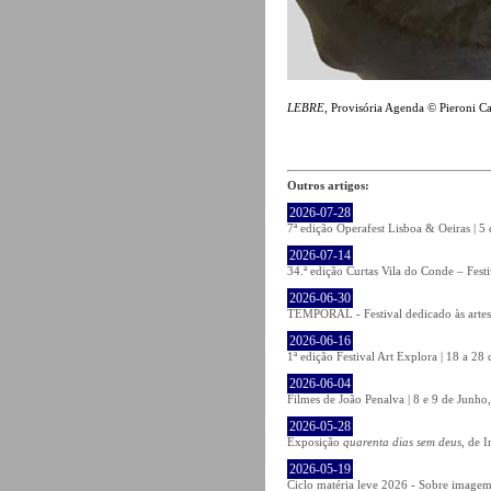
LEBRE
, Provisória Agenda © Pieroni C
Outros artigos:
2026-07-28
7ª edição Operafest Lisboa & Oeiras | 5
2026-07-14
34.ª edição Curtas Vila do Conde – Fest
2026-06-30
TEMPORAL - Festival dedicado às artes
2026-06-16
1ª edição Festival Art Explora | 18 a 2
2026-06-04
Filmes de João Penalva | 8 e 9 de Junho
2026-05-28
Exposição
quarenta dias sem deus
, de 
2026-05-19
Ciclo matéria leve 2026 - Sobre imagem 