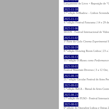
Lançamento de Livro + Reposição de “O
2025-11-18
17ª edição InShadow – Lisbon Screenda
2025-11-11
4.ª edição Festival Futurama | 14 e 29
2025-11-06
MOON - Festival Internacional de Video
2025-11-02
1ª Parte do Ciclo
Cinema Experimental P
2025-10-19
8.ª edição Drawing Room Lisboa | 23 a 
2025-10-13
11.ª edição
O Museu como Performance
2025-10-03
Festival Materiais Diversos | 3 a 12 Ou
2025-09-19
21.ª edição Circular Festival de Artes 
2025-09-03
5.ª edição BoCA – Bienal de Artes Cont
2025-08-23
17ª edição do FUSO - Festival Internaci
2025-08-02
6ª edição do Operafest Lisboa e Oeiras 