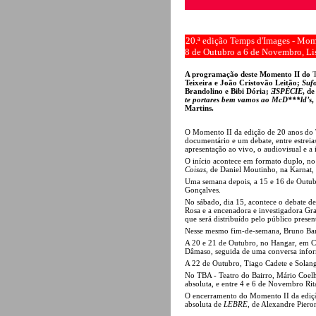
20.ª edição Temps d'Images - Mom
8 de Outubro a 6 de Novembro, Li
A programação deste Momento II do
Teixeira e João Cristovão Leitão;
Suf
Brandolino e Bibi Dória;
ƎSPÉCIE
, d
te portares bem vamos ao McD***ld’s
,
Martins.
O Momento II da edição de 20 anos do T
documentário e um debate, entre estreias 
apresentação ao vivo, o audiovisual e 
O início acontece em formato duplo, n
Coisas
, de Daniel Moutinho, na Karnat, 
Uma semana depois, a 15 e 16 de Outubro
Gonçalves.
No sábado, dia 15, acontece o debate d
Rosa e a encenadora e investigadora Gra
que será distribuído pelo público presen
Nesse mesmo fim-de-semana, Bruno Band
A 20 e 21 de Outubro, no Hangar, em C
Dâmaso, seguida de uma conversa inform
A 22 de Outubro, Tiago Cadete e Solang
No TBA - Teatro do Bairro, Mário Coelh
absoluta, e entre 4 e 6 de Novembro Rit
O encerramento do Momento II da ediça
absoluta de
LEBRE
, de Alexandre Pieron