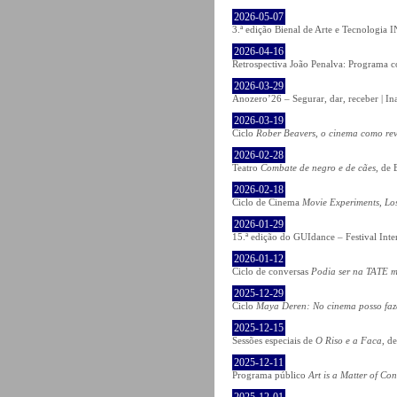
2026-05-07
3.ª edição Bienal de Arte e Tecnologia
2026-04-16
Retrospectiva João Penalva: Programa c
2026-03-29
Anozero’26 – Segurar, dar, receber | In
2026-03-19
Ciclo
Rober Beavers, o cinema como re
2026-02-28
Teatro
Combate de negro e de cães
, de 
2026-02-18
Ciclo de Cinema
Movie Experiments, Lo
2026-01-29
15.ª edição do GUIdance – Festival Int
2026-01-12
Ciclo de conversas
Podia ser na TATE m
2025-12-29
Ciclo
Maya Deren: No cinema posso fa
2025-12-15
Sessões especiais de
O Riso e a Faca
, d
2025-12-11
Programa público
Art is a Matter of Co
2025-12-01