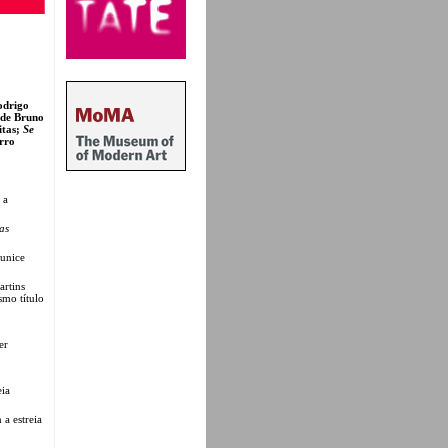
odrigo
 de Bruno
itas;
Se
rro
 a
as
Eunice
artins
mo título
er
eia
a estreia