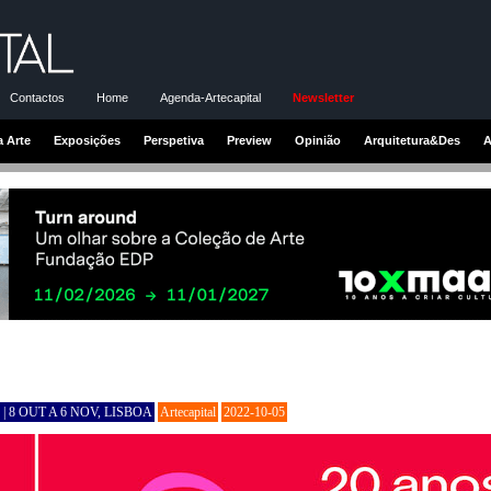
Contactos
Home
Agenda-Artecapital
Newsletter
a Arte
Exposições
Perspetiva
Preview
Opinião
Arquitetura&Des
A
 8 OUT A 6 NOV, LISBOA
Artecapital
2022-10-05