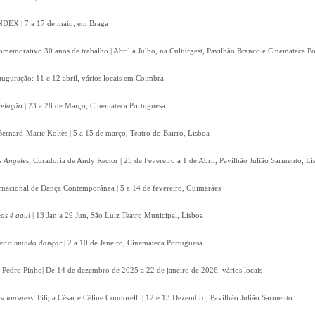
 INDEX | 7 a 17 de maio, em Braga
omemorativo 30 anos de trabalho | Abril a Julho, na Culturgest, Pavilhão Branco e Cinemateca P
auguração: 11 e 12 abril, vários locais em Coimbra
velação
| 23 a 28 de Março, Cinemateca Portuguesa
Bernard-Marie Koltès | 5 a 15 de março, Teatro do Bairro, Lisboa
s Angeles
, Curadoria de Andy Rector | 25 de Fevereiro a 1 de Abril, Pavilhão Julião Sarmento, Li
ernacional de Dança Contemporânea | 5 a 14 de fevereiro, Guimarães
as é aqui
| 13 Jan a 29 Jun, São Luiz Teatro Municipal, Lisboa
zer o mundo dançar
| 2 a 10 de Janeiro, Cinemateca Portuguesa
e Pedro Pinho| De 14 de dezembro de 2025 a 22 de janeiro de 2026, vários locais
nsciousness
: Filipa César e Céline Condorelli | 12 e 13 Dezembro, Pavilhão Julião Sarmento