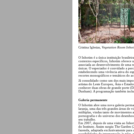
Cristina Iglesias,
Vegetation Room Inhot
O Inhotim é a única instituição brasile
contextos específicos, Inhotim oferece
associada ao desenvolvimento de uma rela
únicas. O espectador é convidado a perco
estabelecendo uma vivência ativa do esp
recortes monográficos e temáticos do a
Já consolidado como um dos mais importa
artistas do Leste Europeu, Ásia e Estad
conhecer duas obras de grande porte (D
Dunham). A programação também inclui 
Galeria permanente
O Inhotim abre uma nova galeria perma
laranja, uma das três grandes áreas de 
múltiplas, vindas tanto de movimentos ar
pornografia e do universo dos desenhos
seu trabalho.
Em 2007, depois de uma visita ao Inhoti
do Instituto. Assim surgiu The Garden (
fazenda, adaptada exclusivamente para a
possibilidades de interpretação às telas