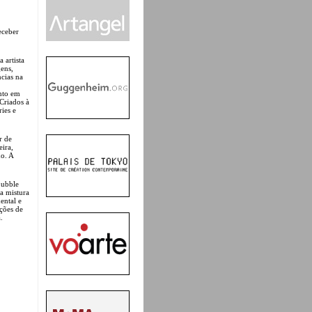
eceber
 artista
ens,
ncias na
nto em
Criados à
ies e
r de
eira,
ho. A
bubble
a mistura
ental e
ições de
.