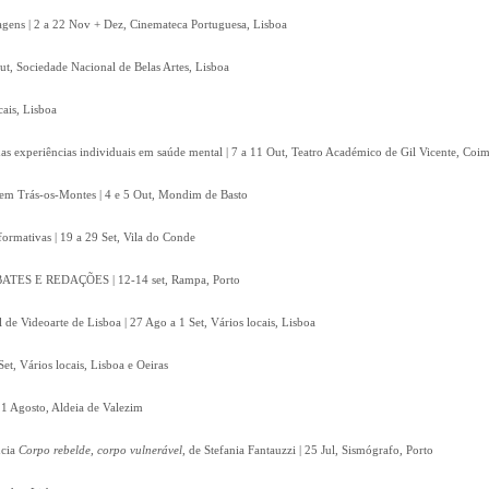
gens | 2 a 22 Nov + Dez, Cinemateca Portuguesa, Lisboa
, Sociedade Nacional de Belas Artes, Lisboa
cais, Lisboa
 das experiências individuais em saúde mental | 7 a 11 Out, Teatro Académico de Gil Vicente, Coi
em Trás-os-Montes | 4 e 5 Out, Mondim de Basto
rformativas | 19 a 29 Set, Vila do Conde
S E REDAÇÕES | 12-14 set, Rampa, Porto
 de Videoarte de Lisboa | 27 Ago a 1 Set, Vários locais, Lisboa
et, Vários locais, Lisboa e Oeiras
 11 Agosto, Aldeia de Valezim
ncia
Corpo rebelde, corpo vulnerável
, de Stefania Fantauzzi | 25 Jul, Sismógrafo, Porto