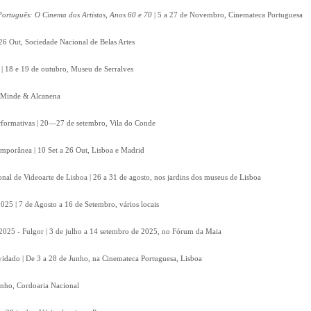
ortuguês: O Cinema dos Artistas, Anos 60 e 70
| 5 a 27 de Novembro, Cinemateca Portuguesa
26 Out, Sociedade Nacional de Belas Artes
| 18 e 19 de outubro, Museu de Serralves
t, Minde & Alcanena
Performativas | 20—27 de setembro, Vila do Conde
emporânea | 10 Set a 26 Out, Lisboa e Madrid
onal de Videoarte de Lisboa | 26 a 31 de agosto, nos jardins dos museus de Lisboa
2025 | 7 de Agosto a 16 de Setembro, vários locais
2025 - Fulgor | 3 de julho a 14 setembro de 2025, no Fórum da Maia
vidado | De 3 a 28 de Junho, na Cinemateca Portuguesa, Lisboa
unho, Cordoaria Nacional