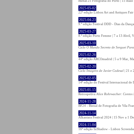
Bienal'25 Fotografia do Porto | 15 maio 
2025-05-02
22ª edição Lisbon Art and Antiques Fair
2025-04-23
9.ª edição Festival DDD - Dias da Dança
2025-03-27
8.ª edição Porto Femme | 7 a 13 Abril, V
2025-03-10
Ciclo
O Mundo Secreto de Serguei Par
2025-02-26
44ª edição ARCOmadrid | 5 a 9 Mar, Ma
2025-02-20
Ciclo
Imagens de Javier Codesal
| 21 e 
2025-02-05
14ª edição do Festival Internacional d
2025-01-15
Retrospetiva
Alice Rohrwacher: Contos 
2024-11-28
BF24 - Bienal de Fotografia de Vila Fra
2024-11-14
Alkantara Festival 2024 | 15 Nov a 1 De
2024-11-04
16ª edição InShadow - Lisbon Screendanc