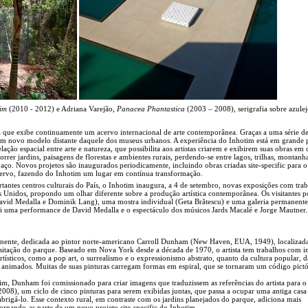
im
(2010 - 2012) e Adriana Varejão,
Panacea Phantastica
(2003 – 2008), serigrafia sobre azulej
ira que exibe continuamente um acervo internacional de arte contemporânea. Graças a uma série d
 um novo modelo distante daquele dos museus urbanos. A experiência do Inhotim está em grande 
ção espacial entre arte e natureza, que possibilita aos artistas criarem e exibirem suas obras em
rrer jardins, paisagens de florestas e ambientes rurais, perdendo-se entre lagos, trilhas, montanha
aço. Novos projetos são inaugurados periodicamente, incluindo obras criadas site-specific para o 
cervo, fazendo do Inhotim um lugar em contínua transformação.
ntes centros culturais do País, o Inhotim inaugura, a 4 de setembro, novas exposições com trab
os Unidos, propondo um olhar diferente sobre a produção artística contemporânea. Os visitantes 
avid Medalla e Dominik Lang), uma mostra individual (Geta Brătescu) e uma galeria permanente
uma performance de David Medalla e o espectáculo dos músicos Jards Macalé e Jorge Mautner.
nente, dedicada ao pintor norte-americano Carroll Dunham (New Haven, EUA, 1949), localizad
visitação do parque. Baseado em Nova York desde a década de 1970, o artista tem trabalhos com i
tísticos, como a pop art, o surrealismo e o expressionismo abstrato, quanto da cultura popular, d
 animados. Muitas de suas pinturas carregam formas em espiral, que se tornaram um código pictó
m, Dunham foi comissionado para criar imagens que traduzissem as referências do artista para o
2008), um ciclo de cinco pinturas para serem exibidas juntas, que passa a ocupar uma antiga casa
brigá-lo. Esse contexto rural, em contraste com os jardins planejados do parque, adiciona mais
, tornando-as parte de um novo projeto site-specific do Inhotim.