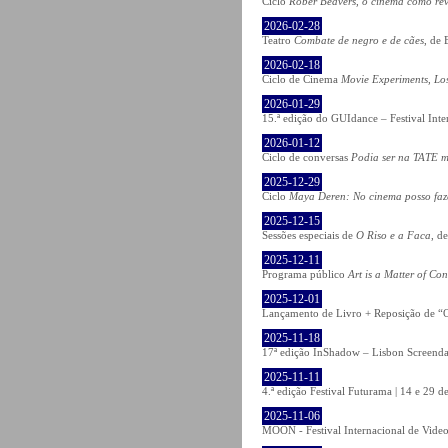
Ciclo
Rober Beavers, o cinema como re
2026-02-28
Teatro
Combate de negro e de cães
, de 
2026-02-18
Ciclo de Cinema
Movie Experiments, Lo
2026-01-29
15.ª edição do GUIdance – Festival Int
2026-01-12
Ciclo de conversas
Podia ser na TATE m
2025-12-29
Ciclo
Maya Deren: No cinema posso fa
2025-12-15
Sessões especiais de
O Riso e a Faca
, d
2025-12-11
Programa público
Art is a Matter of Co
2025-12-01
Lançamento de Livro + Reposição de “O
2025-11-18
17ª edição InShadow – Lisbon Screenda
2025-11-11
4.ª edição Festival Futurama | 14 e 29
2025-11-06
MOON - Festival Internacional de Video