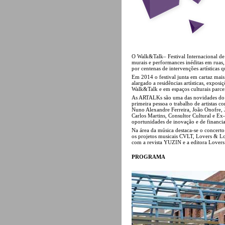
O Walk&Talk– Festival Internacional de A
murais e performances inéditas em ruas,
por centenas de intervenções artísticas q
Em 2014 o festival junta em cartaz mais 
alargado a residências artísticas, expo
Walk&Talk e em espaços culturais parcei
As ARTALKs são uma das novidades do p
primeira pessoa o trabalho de artistas 
Nuno Alexandre Ferreira, João Onofre, 
Carlos Martins, Consultor Cultural e Ex-
oportunidades de inovação e de financiam
Na área da música destaca-se o concerto
os projetos musicais CVLT, Lovers & L
com a revista YUZIN e a editora Lovers 
PROGRAMA