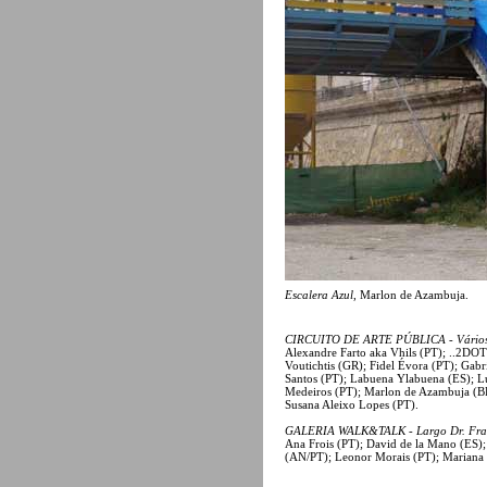
Escalera Azul
, Marlon de Azambuja.
CIRCUITO DE ARTE PÚBLICA - Vários l
Alexandre Farto aka Vhils (PT); ..2DOT 
Voutichtis (GR); Fidel Évora (PT); Gab
Santos (PT); Labuena Ylabuena (ES); L
Medeiros (PT); Marlon de Azambuja (BR
Susana Aleixo Lopes (PT).
GALERIA WALK&TALK - Largo Dr. Franc
Ana Frois (PT); David de la Mano (ES);
(AN/PT); Leonor Morais (PT); Mariana a