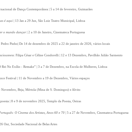
ernacional de Dança Contemporânea | 5 a 14 de fevereiro, Guimarães
as é aqui
| 13 Jan a 29 Jun, São Luiz Teatro Municipal, Lisboa
zer o mundo dançar
| 2 a 10 de Janeiro, Cinemateca Portuguesa
e Pedro Pinho| De 14 de dezembro de 2025 a 22 de janeiro de 2026, vários locais
nsciousness
: Filipa César e Céline Condorelli | 12 e 13 Dezembro, Pavilhão Julião Sarmento
 Rei No Exílio - Remake” | 3 a 7 de Dezembro, na Escola de Mulheres, Lisboa
nce Festival | 11 de Novembro a 19 de Dezembro, Vários espaços
 de Novembro, Beja, Mértola (Mina de S. Domingos) e Alvito
poesia | 8 e 9 de novembro 2025, Templo da Poesia, Oeiras
ortuguês: O Cinema dos Artistas, Anos 60 e 70
| 5 a 27 de Novembro, Cinemateca Portuguesa
26 Out, Sociedade Nacional de Belas Artes