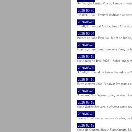
34.ª edição Curtas Vila do Conde – Fest
2026-06-30
TEMPORAL - Festival dedicado às artes
2026-06-16
1ª edição Festival Art Explora | 18 a 2
2026-06-04
Filmes de João Penalva | 8 e 9 de Junho
2026-05-28
Exposição
quarenta dias sem deus
, de 
2026-05-19
Ciclo matéria leve 2026 - Sobre imagem 
2026-05-07
3.ª edição Bienal de Arte e Tecnologia
2026-04-16
Retrospectiva João Penalva: Programa c
2026-03-29
Anozero’26 – Segurar, dar, receber | In
2026-03-19
Ciclo
Rober Beavers, o cinema como re
2026-02-28
Teatro
Combate de negro e de cães
, de 
2026-02-18
Ciclo de Cinema
Movie Experiments, Lo