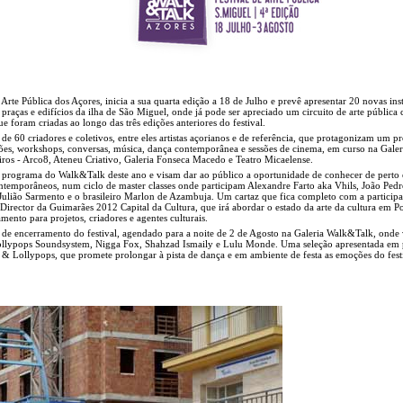
rte Pública dos Açores, inicia a sua quarta edição a 18 de Julho e prevê apresentar 20 novas inst
 praças e edifícios da ilha de São Miguel, onde já pode ser apreciado um circuito de arte públic
ue foram criadas ao longo das três edições anteriores do festival.
de 60 criadores e coletivos, entre eles artistas açorianos e de referência, que protagonizam um 
sições, workshops, conversas, música, dança contemporânea e sessões de cinema, em curso na Galer
ros - Arco8, Ateneu Criativo, Galeria Fonseca Macedo e Teatro Micaelense.
rograma do Walk&Talk deste ano e visam dar ao público a oportunidade de conhecer de perto 
contemporâneos, num ciclo de master classes onde participam Alexandre Farto aka Vhils, João Pedr
Julião Sarmento e o brasileiro Marlon de Azambuja. Um cartaz que fica completo com a particip
Director da Guimarães 2012 Capital da Cultura, que irá abordar o estado da arte da cultura em Po
ento para projetos, criadores e agentes culturais.
 de encerramento do festival, agendado para a noite de 2 de Agosto na Galeria Walk&Talk, onde 
ollypops Soundsystem, Nigga Fox, Shahzad Ismaily e Lulu Monde. Uma seleção apresentada em 
& Lollypops, que promete prolongar à pista de dança e em ambiente de festa as emoções do festi