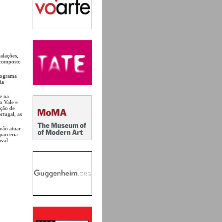
alações,
a composto
programa
ia
e na
o Vale e
ação de
rtugal, as
vão atuar
parceria
val.