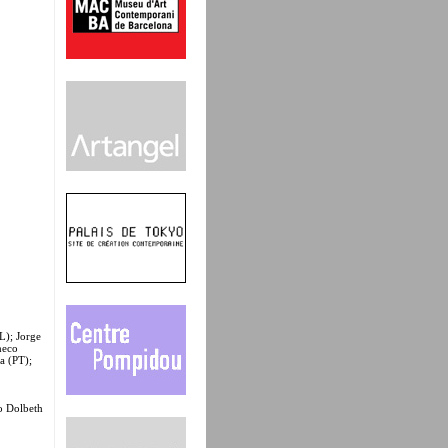
L); Jorge
heco
a (PT);
o Dolbeth