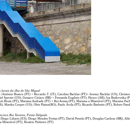
ocais da ilha de São Miguel
| António Branco (PT) + Riccardo T. (IT); Carolina Backlar (PT)+ Jeremy Backlar (US); Christos
riel Specter (US); Gustavo Ciríaco (BR) + Fernanda Eugênio (PT); Hyuro (AR); Iza Rutkowska (P
uís Brum (PT); Mariana Andrade (PT) + Rui Areias (PT); Mariana a Miserável (PT); Mariana Pac
); Martha Cooper (US); Obie Platon(RO); Paulo Ávila (PT); Ricardo Barbeito (PT); Robert Pand
isco Rui Tavares, Ponta Delgada
 Diego Liñares (ES); Diogo Mendes Freitas (PT); David Penela (PT); Douglas Cardoso (BR); Júli
 Miserável (PT); Rosário Pinheiro (PT).