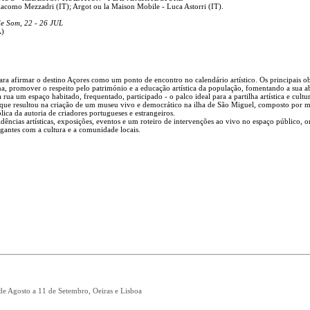
iacomo Mezzadri (IT); Argot ou la Maison Mobile - Luca Astorri (IT).
de Som, 22 - 26 JUL
A)
ra afirmar o destino Açores como um ponto de encontro no calendário artístico. Os principais ob
ana, promover o respeito pelo património e a educação artística da população, fomentando a sua a
 rua um espaço habitado, frequentado, participado - o palco ideal para a partilha artística e cultur
o que resultou na criação de um museu vivo e democrático na ilha de São Miguel, composto por m
ica da autoria de criadores portugueses e estrangeiros.
ncias artísticas, exposições, eventos e um roteiro de intervenções ao vivo no espaço público, o
ogantes com a cultura e a comunidade locais.
 de Agosto a 11 de Setembro, Oeiras e Lisboa