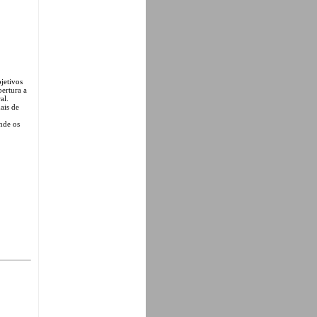
jetivos
bertura a
al.
ais de
nde os