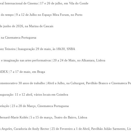
ival Internacional de Cinema | 17 e 26 de julho, em Vila do Conde
 do tempo | 9 a 12 de Julho no Espaço Mira Forum, no Porto
8 de junho de 2026, na Marina de Cascais
, na Cinemateca Portuguesa
Inez Teixeira | Inauguração 29 de maio, às 18h30, SNBA
e imaginação nas artes performativas | 20 a 24 de Maio, no Alkantara, Lisboa
 INDEX | 7 a 17 de maio, em Braga
omemorativo 30 anos de trabalho | Abril a Julho, na Culturgest, Pavilhão Branco e Cinemateca P
auguração: 11 e 12 abril, vários locais em Coimbra
velação
| 23 a 28 de Março, Cinemateca Portuguesa
Bernard-Marie Koltès | 5 a 15 de março, Teatro do Bairro, Lisboa
s Angeles
, Curadoria de Andy Rector | 25 de Fevereiro a 1 de Abril, Pavilhão Julião Sarmento, Li