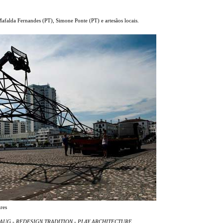
Mafalda Fernandes (PT), Simone Ponte (PT) e artesãos locais.
res
 - 2 AUG - REDESIGN TRADITION - PLAY ARCHITECTURE