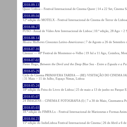
2018-09-13
Queer Lisboa – Festival Internacional de Cinema Queer | 14 a 22 Set, Cinema 
2018-09-04
12ª edição do MOTELX - Festival Internacional de Cinema de Terror de Lisboa 
2018-08-27
FUSO - Anual de Vídeo Arte Internacional de Lisboa | 10.ª edição, 28 Ago > 2 
2018-08-14
Mostra Mulheres Cineastas Latino-Americanas
| 7 de Agosto a 26 de Setembro 
2018-07-16
Citemor — 40º Festival de Montemor-o-Velho | 19 Jul a 11 Ago, Coimbra, Mon
2018-07-02
Pieter Hugo,
Between the Devil and the Deep Blue Sea - Entre a Espada e a Pa
2018-05-29
Ciclo de Cinema PRIMAVERA TARDIA — (RE) VISITAÇÃO DO CINEMA JAPONÊS
| 31 Maio > 11 de Julho, Espaço Nimas, Lisboa
2018-05-24
18ª edição da Feira do Livro de Lisboa | 25 de maio a 13 de junho no Parque 
2018-05-07
24 IMAGENS – CINEMA E FOTOGRAFIA (I) | 7 a 30 de Maio, Cinemateca Po
2018-05-03
18.ª edição do FIMFA Lx - Festival Internacional de Marionetas e Formas Anim
2018-04-23
15ª edição do IndieLisboa Festival Internacional de Cinema | 26 de Abril a 6 d