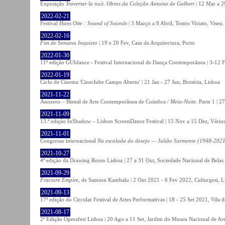
Exposição
Traverser la nuit. Obras da Coleção Antoine de Galbert
| 12 Mar a 2
2022-02-21
Festival
Hans Otte : Sound of Sounds
| 3 Março a 8 Abril, Teatro Viriato, Viseu.
2022-02-16
Fim de Semana Inquieto
| 19 e 20 Fev, Casa da Arquitectura, Porto
2022-01-30
11ª edição GUIdance - Festival Internacional de Dança Contemporânea | 3-12 Fe
2022-01-19
Ciclo de Cinema 'Cineclube Campo Aberto' | 21 Jan - 27 Jun, Brotéria, Lisboa
2021-11-22
Anozero – Bienal de Arte Contemporânea de Coimbra /
Meia-Noite
. Parte 1 | 
2021-11-09
13.ª edição InShadow – Lisbon ScreenDance Festival | 15 Nov a 15 Dez, Vários
2021-11-01
Congresso internacional
Na escalada do desejo — Julião Sarmento (1948-2021
2021-10-27
4ª edição da Drawing Room Lisboa | 27 a 31 Out, Sociedade Nacional de Belas 
2021-09-29
Fracture Empire
, de Samson Kambalu | 2 Out 2021 - 6 Fev 2022, Culturgest, L
2021-09-13
17ª edição do Circular Festival de Artes Performativas | 18 - 25 Set 2021, Vila
2021-08-17
2ª Edição Operafest Lisboa | 20 Ago a 11 Set, Jardim do Museu Nacional de Art