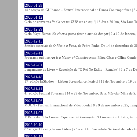
2026-01-29
15.ª edição do GUIdance – Festival Internacional de Dança Contemporânea | 5 
2026-01-12
Ciclo de conversas
Podia ser na TATE mas é aqui
| 13 Jan a 29 Jun, São Luiz T
2025-12-29
Ciclo
Maya Deren: No cinema posso fazer o mundo dançar
| 2 a 10 de Janeiro
2025-12-15
Sessões especiais de
O Riso e a Faca
, de Pedro Pinho| De 14 de dezembro de 20
2025-12-11
Programa público
Art is a Matter of Consciousness
: Filipa César e Céline Cond
2025-12-01
Lançamento de Livro + Reposição de “O Rei No Exílio - Remake” | 3 a 7 de D
2025-11-18
17ª edição InShadow – Lisbon Screendance Festival | 11 de Novembro a 19 de
2025-11-11
4.ª edição Festival Futurama | 14 e 29 de Novembro, Beja, Mértola (Mina de S
2025-11-06
MOON - Festival Internacional de Videopoesia | 8 e 9 de novembro 2025, Temp
2025-11-02
1ª Parte do Ciclo
Cinema Experimental Português: O Cinema dos Artistas, Anos
2025-10-19
8.ª edição Drawing Room Lisboa | 23 a 26 Out, Sociedade Nacional de Belas Ar
2025-10-13