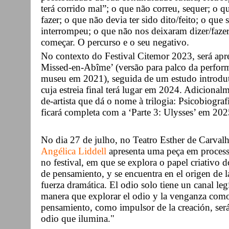
terá corrido mal”; o que não correu, sequer; o q
fazer; o que não devia ter sido dito/feito; o que
interrompeu; o que não nos deixaram dizer/faze
começar. O percurso e o seu negativo.
No contexto do Festival Citemor 2023, será apre
Missed-en-Abîme’ (versão para palco da perform
museu em 2021), seguida de um estudo introdut
cuja estreia final terá lugar em 2024. Adicional
de-artista que dá o nome à trilogia: Psicobiogra
ficará completa com a ‘Parte 3: Ulysses’ em 202
No dia 27 de julho, no Teatro Esther de Carva
Angélica Liddell
apresenta uma peça em processo
no festival, em que se explora o papel criativo 
de pensamiento, y se encuentra en el origen de l
fuerza dramática. El odio solo tiene un canal leg
manera que explorar el odio y la venganza como
pensamiento, como impulsor de la creación, será 
odio que ilumina."