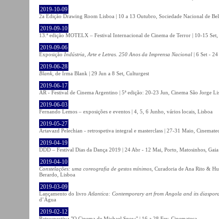
2019-10-09
2a Edição Drawing Room Lisboa | 10 a 13 Outubro, Sociedade Nacional de Bel
2019-09-10
13.ª edição MOTELX – Festival Internacional de Cinema de Terror | 10-15 Set,
2019-09-06
Exposição
Indústria, Arte e Letras. 250 Anos da Imprensa Nacional
| 6 Set - 2
2019-06-28
Blank
, de Irma Blank | 29 Jun a 8 Set, Culturgest
2019-06-17
AR - Festival de Cinema Argentino | 5ª edição: 20-23 Jun, Cinema São Jorge Li
2019-06-03
Fernando Lemos – exposições e eventos | 4, 5, 6 Junho, vários locais, Lisboa
2019-05-27
Artavazd Pelechian - retrospetiva integral e masterclass | 27-31 Maio, Cinemat
2019-04-19
DDD – Festival Dias da Dança 2019 | 24 Abr - 12 Mai, Porto, Matosinhos, Gaia
2019-04-10
Constelações: uma coreografia de gestos mínimos
, Curadoria de Ana Rito & Hu
Berardo, Lisboa
2019-03-09
Lançamento do livro
Atlantica: Contemporary art from Angola and its diaspor
d’Água
2019-02-12
Retrospectiva "O Cinema de Michael Snow" | 16 a 28 Fev, Cinemateca