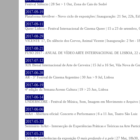
Festival Silêncio | 28 Set > 1 Out, Zona do Cais do Sodré
2017-09-19
Plataforma Revólver - Novo ciclo de exposições | Inauguração: 21 Set, 22h, Edi
2017-09-11
Queer Lisboa – Festival Internacional de Cinema Queer | 15 a 23 de setembro,
2017-08-29
VICENTE´17, Do silêncio dos Corvos, Animal Vicente | Inauguração: 2 Set - 
2017-08-21
FUSO 2017 - ANUAL DE VÍDEO ARTE INTERNACIONAL DE LISBOA, 22 a 
2017-07-12
XIX Bienal Internacional de Arte de Cerveira | 15 Jul a 16 Set, Vila Nova de Ce
2017-06-28
AR - 3° Festival de Cinema Argentino | 30 Jun > 9 Jul, Lisboa
2017-06-19
4ª edição da Semana Acesso Cultura | 19 > 25 Jun, Lisboa
2017-06-14
UNDERSCORE - Festival de Música, Som, Imagem em Movimento e Arquivo | 1
2017-06-06
InArt - Abertura oficial: Concerto e Performance | 6 a 11 Jun, Teatro São Luiz
2017-05-31
Seminário InArt - Intersecção de Experiências Práticas e Teóricas na Arte Part
2017-05-23
Ciclo de Conferências da exposição
O mais profundo é a pele
| 27 Mai, 18h30, 