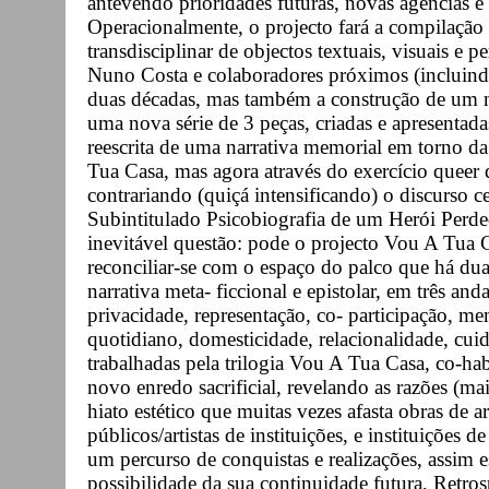
antevendo prioridades futuras, novas agências e 
Operacionalmente, o projecto fará a compilação 
transdisciplinar de objectos textuais, visuais e
Nuno Costa e colaboradores próximos (incluindo
duas décadas, mas também a construção de um n
uma nova série de 3 peças, criadas e apresentada
reescrita de uma narrativa memorial em torno d
Tua Casa, mas agora através do exercício queer da
contrariando (quiçá intensificando) o discurso ce
Subintitulado Psicobiografia de um Herói Perdedo
inevitável questão: pode o projecto Vou A Tua Ca
reconciliar-se com o espaço do palco que há du
narrativa meta- ficcional e epistolar, em três a
privacidade, representação, co- participação, m
quotidiano, domesticidade, relacionalidade, cui
trabalhadas pela trilogia Vou A Tua Casa, co-ha
novo enredo sacrificial, revelando as razões (m
hiato estético que muitas vezes afasta obras de art
públicos/artistas de instituições, e instituições 
um percurso de conquistas e realizações, assim 
possibilidade da sua continuidade futura, Retr