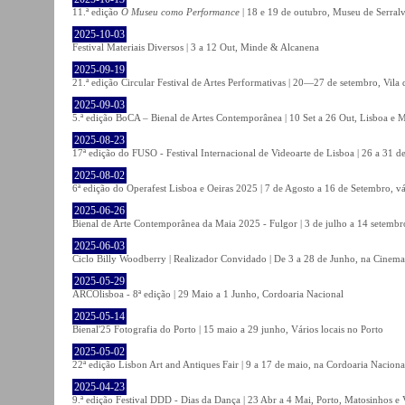
11.ª edição
O Museu como Performance
| 18 e 19 de outubro, Museu de Serral
2025-10-03
Festival Materiais Diversos | 3 a 12 Out, Minde & Alcanena
2025-09-19
21.ª edição Circular Festival de Artes Performativas | 20—27 de setembro, Vila
2025-09-03
5.ª edição BoCA – Bienal de Artes Contemporânea | 10 Set a 26 Out, Lisboa e 
2025-08-23
17ª edição do FUSO - Festival Internacional de Videoarte de Lisboa | 26 a 31 d
2025-08-02
6ª edição do Operafest Lisboa e Oeiras 2025 | 7 de Agosto a 16 de Setembro, vá
2025-06-26
Bienal de Arte Contemporânea da Maia 2025 - Fulgor | 3 de julho a 14 setemb
2025-06-03
Ciclo Billy Woodberry | Realizador Convidado | De 3 a 28 de Junho, na Cinema
2025-05-29
ARCOlisboa - 8ª edição | 29 Maio a 1 Junho, Cordoaria Nacional
2025-05-14
Bienal'25 Fotografia do Porto | 15 maio a 29 junho, Vários locais no Porto
2025-05-02
22ª edição Lisbon Art and Antiques Fair | 9 a 17 de maio, na Cordoaria Naciona
2025-04-23
9.ª edição Festival DDD - Dias da Dança | 23 Abr a 4 Mai, Porto, Matosinhos e