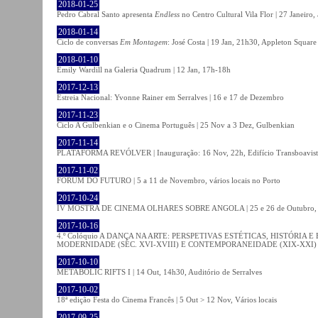
2018-01-25
Pedro Cabral Santo apresenta
Endless
no Centro Cultural Vila Flor | 27 Janeiro,
2018-01-14
Ciclo de conversas
Em Montagem
: José Costa | 19 Jan, 21h30, Appleton Square
2018-01-10
Emily Wardill na Galeria Quadrum | 12 Jan, 17h-18h
2017-12-13
Estreia Nacional: Yvonne Rainer em Serralves | 16 e 17 de Dezembro
2017-11-23
Ciclo A Gulbenkian e o Cinema Português | 25 Nov a 3 Dez, Gulbenkian
2017-11-14
PLATAFORMA REVÓLVER | Inauguração: 16 Nov, 22h, Edifício Transboavista
2017-11-02
FÓRUM DO FUTURO | 5 a 11 de Novembro, vários locais no Porto
2017-10-24
IV MOSTRA DE CINEMA OLHARES SOBRE ANGOLA | 25 e 26 de Outubro
2017-10-16
4.º Colóquio A DANÇA NA ARTE: PERSPETIVAS ESTÉTICAS, HISTÓRIA
MODERNIDADE (SÉC. XVI-XVIII) E CONTEMPORANEIDADE (XIX-XXI) | 21 O
2017-10-10
METABOLIC RIFTS I | 14 Out, 14h30, Auditório de Serralves
2017-10-02
18ª edição Festa do Cinema Francês | 5 Out > 12 Nov, Vários locais
2017-09-25