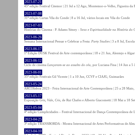
2023-07-21
45ª edição Festival Citemor | 21 Jul a 12 Ago, Montemor-o-Velho, Figueira da
2023-07-08
31ª edição Curtas Vila do Conde | 8 a 16 Jul, vários locais em Vila do Conde
2023-07-03
Histórias do Cinema : P. Adams Sitney -
Sexo e Espiritualidade na História do
2023-06-26
Semana Internacional Pensar e Celebrar a Festa:
Party Studies
| 3 a 8 Jul, Escol
2023-06-17
1ª Edição DUSK Festival de Arte contemporânea | 18 e 21 Jun, Alentejo e Alga
2023-06-12
Ciclo de cinema
Lançaram-se ao assalto do céu
, por Luciana Fina | 14 Jun a 5
2023-06-01
35ª edição Festivais Gil Vicente | 1 a 10 Jun, CCVF e CIAJG, Guimarães
2023-05-24
ARCOlisboa 2023 - Feira Internacional de Arte Contemporânea | 25 a 28 Maio,
2023-05-17
Exposição
Gris, Vide, Cris
, de Rui Chafes e Alberto Giacometti | 18 Mai a 18 S
2023-05-04
4ª edição Cumplicidades – Festival Internacional de Dança Contemporânea de L
2023-04-25
3ª edição TRANSBORDA - Mostra Internacional de Artes Performativas de Alma
2023-04-10