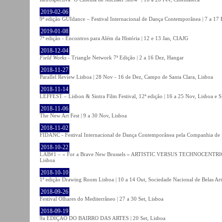
2019-02-06
9ª edição GUIdance – Festival Internacional de Dança Contemporânea | 7 a 17
2019-01-08
7ª edição - Encontros para Além da História | 12 e 13 Jan, CIAJG
2018-12-04
Field Works
- Triangle Network 7ª Edição | 2 a 16 Dez, Hangar
2018-11-27
Parallel Review Lisboa | 28 Nov - 16 de Dez, Campo de Santa Clara, Lisboa
2018-11-14
LEFFEST – Lisbon & Sintra Film Festival, 12ª edição | 16 a 25 Nov, Lisboa e S
2018-11-06
The New Art Fest | 9 a 30 Nov, Lisboa
2018-11-02
FIDANC - Festival Internacional de Dança Contemporânea pela Companhia de
2018-10-22
LAB#1 – « For a Brave New Brussels » ARTISTIC VERSUS TECHNOCENTRI
Lisboa
2018-10-10
1ª edição Drawing Room Lisboa | 10 a 14 Out, Sociedade Nacional de Belas Art
2018-09-26
Festival Olhares do Mediterrâneo | 27 a 30 Set, Lisboa
2018-09-19
9a EDIÇÃO DO BAIRRO DAS ARTES | 20 Set, Lisboa