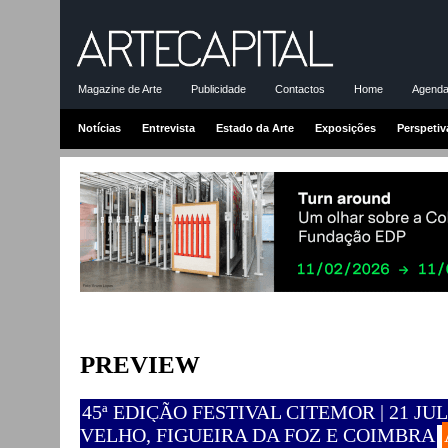
Magazine de Arte
Publicidade
Contactos
Home
Agenda-
Notícias
Entrevista
Estado da Arte
Exposições
Perspetiv
PREVIEW
45ª EDIÇÃO FESTIVAL CITEMOR | 21 JU
VELHO, FIGUEIRA DA FOZ E COIMBRA