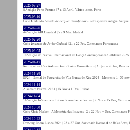
2025-03-27
8.ª edição Porto Femme | 7 a 13 Abril, Vários locais, Porto
2025-03-10
Ciclo
O Mundo Secreto de Serguei Paradjanov
- Retrospectiva integral Sergu
2025-02-26
44ª edição ARCOmadrid | 5 a 9 Mar, Madrid
2025-02-20
Ciclo
Imagens de Javier Codesal
| 21 e 22 Fev, Cinemateca Portuguesa
2025-02-05
14ª edição do Festival Internacional de Dança Contemporânea GUIdance 2025 |
2025-01-15
Retrospetiva
Alice Rohrwacher: Contos Maravilhosos
| 15 jan – 26 fev, Batalh
2024-11-28
BF24 - Bienal de Fotografia de Vila Franca de Xira 2024 - Momento 1 | 30 nov 
2024-11-14
Alkantara Festival 2024 | 15 Nov a 1 Dez, Lisboa
2024-11-04
16ª edição InShadow - Lisbon Screendance Festival | 7 Nov a 15 Dez, Vários lo
2024-10-30
Ciclo Chris Marker - A Memória das Imagens | 2 a 22 Nov + Dez, Cinemateca P
2024-10-22
Drawing Room Lisboa 2024 | 23 a 27 Out, Sociedade Nacional de Belas Artes, 
2024-10-15