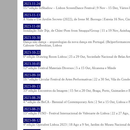
2023-11-24
15.ª edição InShadow – Lisbon ScreenDance Festival | 9 Nov - 15 Dez, Vários l
2023-11-13
A Visita e Um Jardim Secreto
(2022), de Irene M. Borrego | Estreia 16 Nov, Ci
2023-11-08
Instalação
Side Trip
, de Chim↑Pom from Smappa!Group | 11 a 19 Nov, Azinhaga
2023-10-30
Dança não dança – arqueologias da nova dança em Portugal. (Re)performances,
Calouste Gulbenkian, Lisboa
2023-10-22
6ª edição Drawing Room Lisboa | 25 a 29 Out, Sociedade Nacional de Belas Art
2023-10-05
12ª edição Festival Materiais Diversos | 5 a 15 Out, Alcanena e Minde
2023-09-18
19.ª edição Circular Festival de Artes Performativas | 22 a 30 Set, Vila do Conde
2023-09-13
33ª edição Encontros da Imagem | 15 Set a 28 Out, Braga, Porto, Guimarães e 
2023-08-29
4.ª edição da BoCA - Biennial of Contemporary Arts | 2 Set a 15 Out, Lisboa e 
2023-08-21
15ª edição FUSO - Festival Internacional de Videoarte de Lisboa | 22 a 27 Ago, 
2023-08-12
4ª edição Operafest Lisboa 2023 | 18 Ago a 9 Set, Jardim do Museu Nacional de