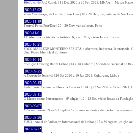
Windows
, de José Capela | 11 Dez 2020 a 28 Fev 2021, MNAA — Museu Nacion
2020-12-02
Zona Fronteiriça
, de Camila Lobos Díaz | 10 - 20 Dez, Carpintarias de São Láz
2020-11-19
Festival Porto/Post/Doc | 20 - 29 Nov, vários locais, Porto
2020-11-01
11ª Abertura de Ateliês de Artistas | 6, 7 e 8 Nov, vários locais, Lisboa
2020-10-21
FOCO MARLENE MONTEIRO FREITAS + Abertura, Impureza, Intensidade. Olhare
Out, Teatro Municipal do Porto
2020-10-14
3ª edição Drawing Room Lisboa | 14 a 18 Outubro | Sociedade Nacional de Bela
2020-09-25
A Exposição Invisível
| 26 Set 2020 a 10 Jan 2021, Culturgest, Lisboa
2020-09-15
Festa. Fúria. Femina. – Obras da Coleção FLAD. | 22 Set 2020 a 25 Jan 2021, C
2020-09-11
O Museu como Performance - 6ª edição | 12 - 13 Set, vários locais da Fundação
2020-09-07
Film sanatorium “Doc’s Kingdom”
- ou uma modesta celebração
à la
corona-ví
2020-08-26
FUSO - Anual de Videoarte Internacional de Lisboa | 27 a 30 Agosto, edição on
2020-07-22