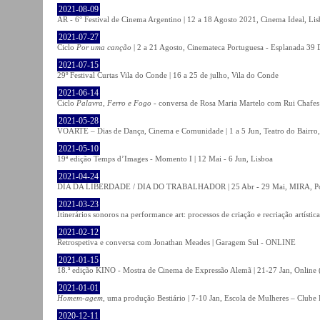
2021-08-09
AR - 6° Festival de Cinema Argentino | 12 a 18 Agosto 2021, Cinema Ideal, Li
2021-07-27
Ciclo
Por uma canção
| 2 a 21 Agosto, Cinemateca Portuguesa - Esplanada 39 
2021-07-15
29º Festival Curtas Vila do Conde | 16 a 25 de julho, Vila do Conde
2021-06-14
Ciclo
Palavra, Ferro e Fogo
- conversa de Rosa Maria Martelo com Rui Chafes |
2021-05-28
VOARTE – Dias de Dança, Cinema e Comunidade | 1 a 5 Jun, Teatro do Bairro,
2021-05-10
19ª edição Temps d’Images - Momento I | 12 Mai - 6 Jun, Lisboa
2021-04-24
DIA DA LIBERDADE / DIA DO TRABALHADOR | 25 Abr - 29 Mai, MIRA, P
2021-03-23
Itinerários sonoros na performance art: processos de criação e recriação artíst
2021-02-12
Retrospetiva e conversa com Jonathan Meades | Garagem Sul - ONLINE
2021-01-15
18.ª edição KINO - Mostra de Cinema de Expressão Alemã | 21-27 Jan, Online (
2021-01-01
Homem-agem
, uma produção Bestiário | 7-10 Jan, Escola de Mulheres – Clube 
2020-12-11