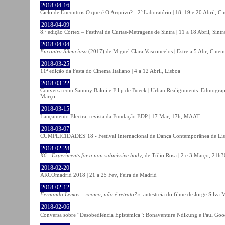
2018-04-16
Ciclo de Encontros O que é O Arquivo? - 2º Laboratório | 18, 19 e 20 Abril, C
2018-04-09
8.ª edição Córtex – Festival de Curtas-Metragens de Sintra | 11 a 18 Abril, Sintr
2018-04-04
Encontro Silencioso
(2017) de Miguel Clara Vasconcelos | Estreia 5 Abr, Cinem
2018-03-25
11ª edição da Festa do Cinema Italiano | 4 a 12 Abril, Lisboa
2018-03-22
Conversa com Sammy Baloji e Filip de Boeck | Urban Realignments: Ethnographi
Março
2018-03-15
Lançamento Electra, revista da Fundação EDP | 17 Mar, 17h, MAAT
2018-03-07
CUMPLICIDADES´18 - Festival Internacional de Dança Contemporânea de Lisb
2018-02-28
X6 - Experiments for a non submissive body
, de Túlio Rosa | 2 e 3 Março, 21h3
2018-02-20
ARCOmadrid 2018 | 21 a 25 Fev, Feira de Madrid
2018-02-12
Fernando Lemos – «como, não é retrato?»
, antestreia do filme de Jorge Silv
2018-02-06
Conversa sobre “Desobediência Epistémica”: Bonaventure Ndikung e Paul G