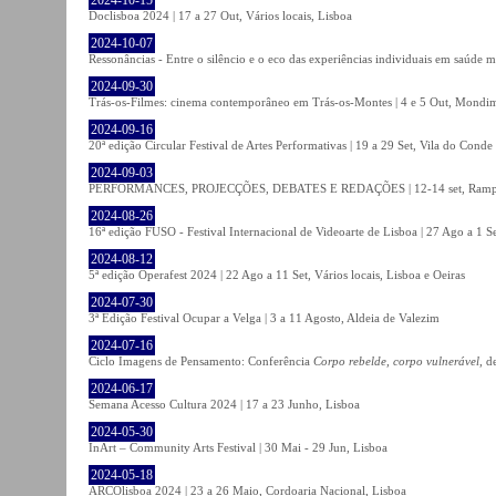
Doclisboa 2024 | 17 a 27 Out, Vários locais, Lisboa
2024-10-07
Ressonâncias - Entre o silêncio e o eco das experiências individuais em saúde 
2024-09-30
Trás-os-Filmes: cinema contemporâneo em Trás-os-Montes | 4 e 5 Out, Mondi
2024-09-16
20ª edição Circular Festival de Artes Performativas | 19 a 29 Set, Vila do Conde
2024-09-03
PERFORMANCES, PROJECÇÕES, DEBATES E REDAÇÕES | 12-14 set, Rampa
2024-08-26
16ª edição FUSO - Festival Internacional de Videoarte de Lisboa | 27 Ago a 1 Se
2024-08-12
5ª edição Operafest 2024 | 22 Ago a 11 Set, Vários locais, Lisboa e Oeiras
2024-07-30
3ª Edição Festival Ocupar a Velga | 3 a 11 Agosto, Aldeia de Valezim
2024-07-16
Ciclo Imagens de Pensamento: Conferência
Corpo rebelde, corpo vulnerável
, d
2024-06-17
Semana Acesso Cultura 2024 | 17 a 23 Junho, Lisboa
2024-05-30
InArt – Community Arts Festival | 30 Mai - 29 Jun, Lisboa
2024-05-18
ARCOlisboa 2024 | 23 a 26 Maio, Cordoaria Nacional, Lisboa