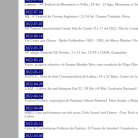
Citemor - 44º Festival de Montemor-o-Velho | 28 Jul - 13 Ago, Montemor-o-Ve
2022-07-16
AR - 6ª Festival de Cinema Argentino | 21-24 Jul, Cinema Trindade, Porto
2022-07-05
30º Festival Internacional Curtas Vila do Conde | 9 a 17 Jul 2022, Vila do Cond
2022-06-14
Um Corpo que Dança - Ballet Gulbenkian 1965 - 2005
, de Marco Martins | No
2022-05-31
34ª edição Festivais Gil Vicente | 2 a 11 Jun, CCVF e CIAJG, Guimarães
2022-05-21
Pacto
: projecto colectivo de Susana Mendes Silva com curadoria de Filipa Oli
2022-05-17
JUSTLX - Feira de Arte Contemporânea de Lisboa | 19 a 22 Maio, Centro de C
2022-04-29
LAAF - Lisbon Art and Antiques Fair'22 | 30 Abr a 8 Mai, Cordoaria Nacional,
2022-04-14
Festival Política
: exposições de Pauliana Valente Pimentel, Viton Araújo e Die
2022-04-08
AIRES
Uma performance em três actos, Ciclo
Sound and Future - Four Tools t
Lisboa
2022-03-12
Ciclo de Conferências
Políticas da Estética: O Futuro do Sensível
| Curadoria e
2022-03-08