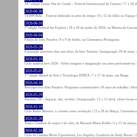
34.ª edição Curtas Vila do Conde – Festival Internacional de Cinema | 17 e 26 
2026-06-30
TEMPORAL - Festival dedicado às artes do tempo | 9 a 12 de Julho no Espaço
2026-06-16
1ª edição Festival Art Explora | 18 a 28 de junho de 2026, na Marina de Cascais
2026-06-04
Filmes de João Penalva | 8 e 9 de Junho, na Cinemateca Portuguesa
2026-05-28
Exposição
quarenta dias sem deus
, de Inez Teixeira | Inauguração 29 de maio
2026-05-19
Ciclo matéria leve 2026 - Sobre imagem e imaginação nas artes performativas |
2026-05-07
3.ª edição Bienal de Arte e Tecnologia INDEX | 7 a 17 de maio, em Braga
2026-04-16
Retrospectiva João Penalva: Programa comemorativo 30 anos de trabalho | Abri
2026-03-29
Anozero’26 – Segurar, dar, receber | Inauguração: 11 e 12 abril, vários locais
2026-03-19
Ciclo
Rober Beavers, o cinema como revelação
| 23 a 28 de Março, Cinemateca
2026-02-28
Teatro
Combate de negro e de cães
, de Bernard-Marie Koltès | 5 a 15 de março,
2026-02-18
Ciclo de Cinema
Movie Experiments, Los Angeles
, Curadoria de Andy Rector | 2