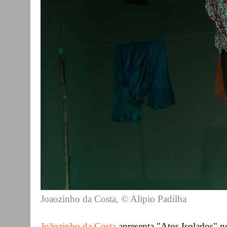
Joaozinho da Costa, © Alipio Padilha
Joãozinho da Costa
apresenta "Atos Isolados" n