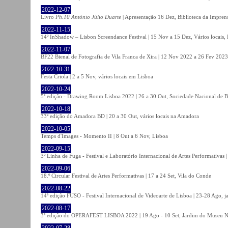
2022-12-07
Livro
Ph.10 António Júlio Duarte
| Apresentação 16 Dez, Biblioteca da Impren
2022-11-15
14º InShadow – Lisbon Screendance Festival | 15 Nov a 15 Dez, Vários locais,
2022-11-07
BF22 Bienal de Fotografia de Vila Franca de Xira | 12 Nov 2022 a 26 Fev 2023, 
2022-10-31
Festa Criola | 2 a 5 Nov, vários locais em Lisboa
2022-10-24
5ª edição - Drawing Room Lisboa 2022 | 26 a 30 Out, Sociedade Nacional de Be
2022-10-18
33ª edição do Amadora BD | 20 a 30 Out, vários locais na Amadora
2022-10-05
Temps d'Images - Momento II | 8 Out a 6 Nov, Lisboa
2022-09-15
3º Linha de Fuga - Festival e Laboratório Internacional de Artes Performativas 
2022-09-06
18.º Circular Festival de Artes Performativas | 17 a 24 Set, Vila do Conde
2022-08-22
14ª edição FUSO - Festival Internacional de Videoarte de Lisboa | 23-28 Ago, j
2022-08-17
3ª edição do OPERAFEST LISBOA 2022 | 19 Ago - 10 Set, Jardim do Museu Na
2022-07-28