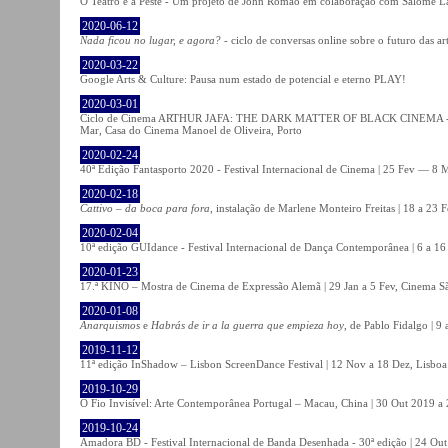
O Teatro e a Peste - Um projeto de John Romão em colaboração com Salomé La
2020-06-12
Nada ficou no lugar, e agora?
- ciclo de conversas online sobre o futuro das ar
2020-03-22
Google Arts & Culture: Pausa num estado de potencial e eterno PLAY!
2020-03-01
Ciclo de Cinema ARTHUR JAFA: THE DARK MATTER OF BLACK CINEMA - 
Mar, Casa do Cinema Manoel de Oliveira, Porto
2020-02-24
40ª Edição Fantasporto 2020 - Festival Internacional de Cinema | 25 Fev — 8 M
2020-02-18
Cattivo – da boca para fora
, instalação de Marlene Monteiro Freitas | 18 a 23 
2020-02-04
10ª edição GUIdance - Festival Internacional de Dança Contemporânea | 6 a 16
2020-01-23
17.ª KINO – Mostra de Cinema de Expressão Alemã | 29 Jan a 5 Fev, Cinema Sã
2020-01-08
Anarquismos
e
Habrás de ir a la guerra que empieza hoy
, de Pablo Fidalgo | 9 
2019-11-12
11ª edição InShadow – Lisbon ScreenDance Festival | 12 Nov a 18 Dez, Lisboa
2019-10-29
O Fio Invisível: Arte Contemporânea Portugal – Macau, China | 30 Out 2019 
2019-10-24
Amadora BD - Festival Internacional de Banda Desenhada - 30ª edição | 24 Ou