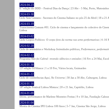
2024-04-23
8.ª edição do DDD – Festival Dias da Dança | 23 Abr - 5 Mai, Porto, Matosinho
2024-03-30
Ciclo Sem Censura - Sucessos do Cinema Italiano no pós 25 de Abril | 18 a 21
2024-03-19
Transcinema Comum #01. Ciclo de cinema e lançamento do colectivo de Cine
Lisboa
2024-03-02
Ciclo
Corpos Políticos: O corpo fora da norma nas artes performativas
| 4–16 M
2024-02-20
Ciclo de seminários e Workshop
Intimidades públicas, Performance, performati
2024-02-12
Programa
Não foi Cabral: revendo silêncios e omissões
| 16 Fev a 24 Mai, Escol
2024-01-30
13ª edição GUIdance | 1 a 10 Fev, Vários locais, Guimarães
2024-01-22
Ciclo de conferências
Aqui, No Universo
| 30 Jan a 30 Abr, Culturgest, Lisboa
2024-01-16
18º edição Festival Lisboa Mistura | 20 e 21 Jan, Capitólio, Lisboa
2024-01-09
Idiota
, performance de Marlene Monteiro Freitas | 9 e 10 Jan, Fundação Calou
2024-01-04
Mostra de Cinema IPO Lisboa 100 Anos | 5-7 Jan, Cinema São Jorge, Lisboa