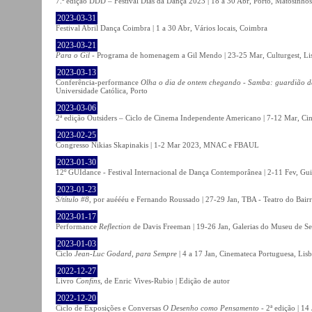
7.ª edição DDD – Festival Dias da Dança 2023 | 18 a 30 Abr, Porto, Matosinhos
2023-03-31
Festival Abril Dança Coimbra | 1 a 30 Abr, Vários locais, Coimbra
2023-03-21
Para o Gil
- Programa de homenagem a Gil Mendo | 23-25 Mar, Culturgest, Li
2023-03-13
Conferência-performance
Olha o dia de ontem chegando - Samba: guardião 
Universidade Católica, Porto
2023-03-06
2ª edição Outsiders – Ciclo de Cinema Independente Americano | 7-12 Mar, C
2023-02-25
Congresso Nikias Skapinakis | 1-2 Mar 2023, MNAC e FBAUL
2023-01-30
12º GUIdance - Festival Internacional de Dança Contemporânea | 2-11 Fev, Gu
2023-01-23
S/título #8
, por auéééu e Fernando Roussado | 27-29 Jan, TBA - Teatro do Bair
2023-01-17
Performance
Reflection
de Davis Freeman | 19-26 Jan, Galerias do Museu de Ser
2023-01-03
Ciclo
Jean-Luc Godard, para Sempre
| 4 a 17 Jan, Cinemateca Portuguesa, Lis
2022-12-27
Livro
Confins
, de Enric Vives-Rubio | Edição de autor
2022-12-20
Ciclo de Exposições e Conversas
O Desenho como Pensamento
- 2ª edição | 14