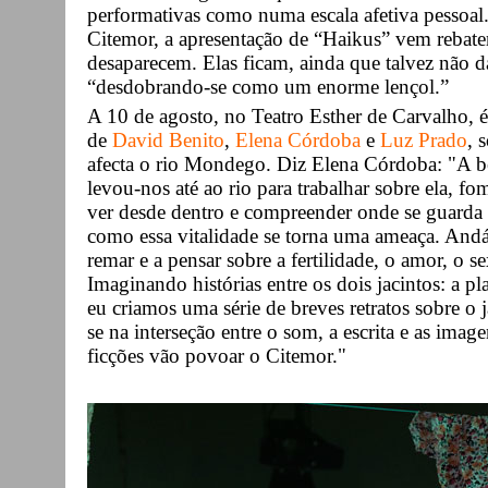
performativas como numa escala afetiva pessoal.
Citemor, a apresentação de “Haikus” vem rebater 
desaparecem. Elas ficam, ainda que talvez não d
“desdobrando-se como um enorme lençol.”
A 10 de agosto, no Teatro Esther de Carvalho, é
de
David Benito
,
Elena Córdoba
e
Luz Prado
, 
afecta o rio Mondego. Diz Elena Córdoba: "A bel
levou-nos até ao rio para trabalhar sobre ela, 
ver desde dentro e compreender onde se guarda t
como essa vitalidade se torna uma ameaça. An
remar e a pensar sobre a fertilidade, o amor, o s
Imaginando histórias entre os dois jacintos: a p
eu criamos uma série de breves retratos sobre o j
se na interseção entre o som, a escrita e as ima
ficções vão povoar o Citemor."