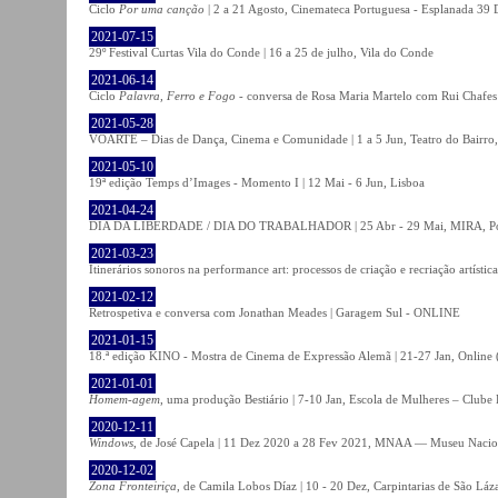
Ciclo
Por uma canção
| 2 a 21 Agosto, Cinemateca Portuguesa - Esplanada 39 
2021-07-15
29º Festival Curtas Vila do Conde | 16 a 25 de julho, Vila do Conde
2021-06-14
Ciclo
Palavra, Ferro e Fogo
- conversa de Rosa Maria Martelo com Rui Chafes |
2021-05-28
VOARTE – Dias de Dança, Cinema e Comunidade | 1 a 5 Jun, Teatro do Bairro,
2021-05-10
19ª edição Temps d’Images - Momento I | 12 Mai - 6 Jun, Lisboa
2021-04-24
DIA DA LIBERDADE / DIA DO TRABALHADOR | 25 Abr - 29 Mai, MIRA, P
2021-03-23
Itinerários sonoros na performance art: processos de criação e recriação artíst
2021-02-12
Retrospetiva e conversa com Jonathan Meades | Garagem Sul - ONLINE
2021-01-15
18.ª edição KINO - Mostra de Cinema de Expressão Alemã | 21-27 Jan, Online (
2021-01-01
Homem-agem
, uma produção Bestiário | 7-10 Jan, Escola de Mulheres – Clube 
2020-12-11
Windows
, de José Capela | 11 Dez 2020 a 28 Fev 2021, MNAA — Museu Nacion
2020-12-02
Zona Fronteiriça
, de Camila Lobos Díaz | 10 - 20 Dez, Carpintarias de São Láz