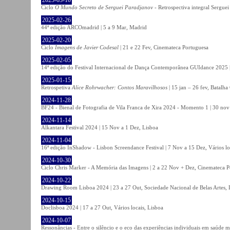
Ciclo
O Mundo Secreto de Serguei Paradjanov
- Retrospectiva integral Sergu
2025-02-26
44ª edição ARCOmadrid | 5 a 9 Mar, Madrid
2025-02-20
Ciclo
Imagens de Javier Codesal
| 21 e 22 Fev, Cinemateca Portuguesa
2025-02-05
14ª edição do Festival Internacional de Dança Contemporânea GUIdance 2025 |
2025-01-15
Retrospetiva
Alice Rohrwacher: Contos Maravilhosos
| 15 jan – 26 fev, Batalh
2024-11-28
BF24 - Bienal de Fotografia de Vila Franca de Xira 2024 - Momento 1 | 30 nov 
2024-11-14
Alkantara Festival 2024 | 15 Nov a 1 Dez, Lisboa
2024-11-04
16ª edição InShadow - Lisbon Screendance Festival | 7 Nov a 15 Dez, Vários lo
2024-10-30
Ciclo Chris Marker - A Memória das Imagens | 2 a 22 Nov + Dez, Cinemateca P
2024-10-22
Drawing Room Lisboa 2024 | 23 a 27 Out, Sociedade Nacional de Belas Artes, 
2024-10-15
Doclisboa 2024 | 17 a 27 Out, Vários locais, Lisboa
2024-10-07
Ressonâncias - Entre o silêncio e o eco das experiências individuais em saúde 