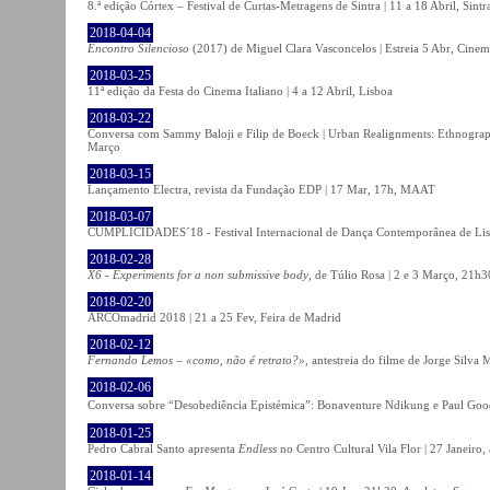
8.ª edição Córtex – Festival de Curtas-Metragens de Sintra | 11 a 18 Abril, Sintr
2018-04-04
Encontro Silencioso
(2017) de Miguel Clara Vasconcelos | Estreia 5 Abr, Cinem
2018-03-25
11ª edição da Festa do Cinema Italiano | 4 a 12 Abril, Lisboa
2018-03-22
Conversa com Sammy Baloji e Filip de Boeck | Urban Realignments: Ethnographi
Março
2018-03-15
Lançamento Electra, revista da Fundação EDP | 17 Mar, 17h, MAAT
2018-03-07
CUMPLICIDADES´18 - Festival Internacional de Dança Contemporânea de Lisb
2018-02-28
X6 - Experiments for a non submissive body
, de Túlio Rosa | 2 e 3 Março, 21h3
2018-02-20
ARCOmadrid 2018 | 21 a 25 Fev, Feira de Madrid
2018-02-12
Fernando Lemos – «como, não é retrato?»
, antestreia do filme de Jorge Silv
2018-02-06
Conversa sobre “Desobediência Epistémica”: Bonaventure Ndikung e Paul G
2018-01-25
Pedro Cabral Santo apresenta
Endless
no Centro Cultural Vila Flor | 27 Janeiro,
2018-01-14