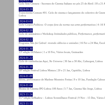
2024-03-30
Ciclo Sem Censura - Sucessos do Cinema Italiano no pós 25 de Abril | 18 a 21
2024-03-19
Transcinema Comum #01. Ciclo de cinema e lançamento do colectivo de Cine
Lisboa
2024-03-02
Ciclo
Corpos Políticos: O corpo fora da norma nas artes performativas
| 4–16 M
2024-02-20
Ciclo de seminários e Workshop
Intimidades públicas, Performance, performati
2024-02-12
Programa
Não foi Cabral: revendo silêncios e omissões
| 16 Fev a 24 Mai, Escol
2024-01-30
13ª edição GUIdance | 1 a 10 Fev, Vários locais, Guimarães
2024-01-22
Ciclo de conferências
Aqui, No Universo
| 30 Jan a 30 Abr, Culturgest, Lisboa
2024-01-16
18º edição Festival Lisboa Mistura | 20 e 21 Jan, Capitólio, Lisboa
2024-01-09
Idiota
, performance de Marlene Monteiro Freitas | 9 e 10 Jan, Fundação Calou
2024-01-04
Mostra de Cinema IPO Lisboa 100 Anos | 5-7 Jan, Cinema São Jorge, Lisboa
2023-11-24
15.ª edição InShadow – Lisbon ScreenDance Festival | 9 Nov - 15 Dez, Vários l
2023-11-13