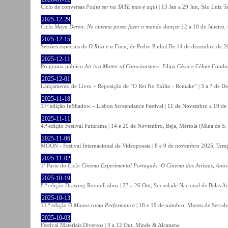
Ciclo de conversas
Podia ser na TATE mas é aqui
| 13 Jan a 29 Jun, São Luiz T
2025-12-29
Ciclo
Maya Deren: No cinema posso fazer o mundo dançar
| 2 a 10 de Janeiro
2025-12-15
Sessões especiais de
O Riso e a Faca
, de Pedro Pinho| De 14 de dezembro de 20
2025-12-11
Programa público
Art is a Matter of Consciousness
: Filipa César e Céline Cond
2025-12-01
Lançamento de Livro + Reposição de “O Rei No Exílio - Remake” | 3 a 7 de D
2025-11-18
17ª edição InShadow – Lisbon Screendance Festival | 11 de Novembro a 19 de
2025-11-11
4.ª edição Festival Futurama | 14 e 29 de Novembro, Beja, Mértola (Mina de S
2025-11-06
MOON - Festival Internacional de Videopoesia | 8 e 9 de novembro 2025, Temp
2025-11-02
1ª Parte do Ciclo
Cinema Experimental Português: O Cinema dos Artistas, Anos
2025-10-19
8.ª edição Drawing Room Lisboa | 23 a 26 Out, Sociedade Nacional de Belas Ar
2025-10-13
11.ª edição
O Museu como Performance
| 18 e 19 de outubro, Museu de Serral
2025-10-03
Festival Materiais Diversos | 3 a 12 Out, Minde & Alcanena