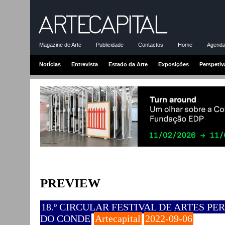
Magazine de Arte
Publicidade
Contactos
Home
Agenda-
Notícias
Entrevista
Estado da Arte
Exposições
Perspetiv
PREVIEW
18.º CIRCULAR FESTIVAL DE ARTES PERF
DO CONDE
Artecapital
2022-09-06