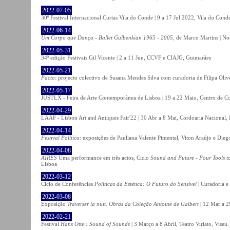
2022-07-05
30º Festival Internacional Curtas Vila do Conde | 9 a 17 Jul 2022, Vila do Cond
2022-06-14
Um Corpo que Dança - Ballet Gulbenkian 1965 - 2005
, de Marco Martins | No
2022-05-31
34ª edição Festivais Gil Vicente | 2 a 11 Jun, CCVF e CIAJG, Guimarães
2022-05-21
Pacto
: projecto colectivo de Susana Mendes Silva com curadoria de Filipa Oli
2022-05-17
JUSTLX - Feira de Arte Contemporânea de Lisboa | 19 a 22 Maio, Centro de C
2022-04-29
LAAF - Lisbon Art and Antiques Fair'22 | 30 Abr a 8 Mai, Cordoaria Nacional,
2022-04-14
Festival Política
: exposições de Pauliana Valente Pimentel, Viton Araújo e Die
2022-04-08
AIRES
Uma performance em três actos, Ciclo
Sound and Future - Four Tools t
Lisboa
2022-03-12
Ciclo de Conferências
Políticas da Estética: O Futuro do Sensível
| Curadoria e
2022-03-08
Exposição
Traverser la nuit. Obras da Coleção Antoine de Galbert
| 12 Mar a 2
2022-02-21
Festival
Hans Otte : Sound of Sounds
| 3 Março a 8 Abril, Teatro Viriato, Viseu.