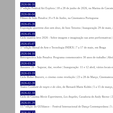
2026-06-16
1ª edição Festival Art Explora | 18 a 28 de junho de 2026, na Marina de Cascais
2026-06-04
Filmes de João Penalva | 8 e 9 de Junho, na Cinemateca Portuguesa
2026-05-28
Exposição
quarenta dias sem deus
, de Inez Teixeira | Inauguração 29 de maio
2026-05-19
Ciclo matéria leve 2026 - Sobre imagem e imaginação nas artes performativas |
2026-05-07
3.ª edição Bienal de Arte e Tecnologia INDEX | 7 a 17 de maio, em Braga
2026-04-16
Retrospectiva João Penalva: Programa comemorativo 30 anos de trabalho | Abri
2026-03-29
Anozero’26 – Segurar, dar, receber | Inauguração: 11 e 12 abril, vários locais
2026-03-19
Ciclo
Rober Beavers, o cinema como revelação
| 23 a 28 de Março, Cinemateca
2026-02-28
Teatro
Combate de negro e de cães
, de Bernard-Marie Koltès | 5 a 15 de março,
2026-02-18
Ciclo de Cinema
Movie Experiments, Los Angeles
, Curadoria de Andy Rector | 2
2026-01-29
15.ª edição do GUIdance – Festival Internacional de Dança Contemporânea | 5 
2026-01-12