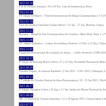
2022-02-16
Fim de Semana Inquieto
| 19 e 20 Fev, Casa da Arquitectura, Porto
2022-01-30
11ª edição GUIdance - Festival Internacional de Dança Contemporânea | 3-12 Fe
2022-01-19
Ciclo de Cinema 'Cineclube Campo Aberto' | 21 Jan - 27 Jun, Brotéria, Lisboa
2021-11-22
Anozero – Bienal de Arte Contemporânea de Coimbra /
Meia-Noite
. Parte 1 | 
2021-11-09
13.ª edição InShadow – Lisbon ScreenDance Festival | 15 Nov a 15 Dez, Vários
2021-11-01
Congresso internacional
Na escalada do desejo — Julião Sarmento (1948-2021
2021-10-27
4ª edição da Drawing Room Lisboa | 27 a 31 Out, Sociedade Nacional de Belas 
2021-09-29
Fracture Empire
, de Samson Kambalu | 2 Out 2021 - 6 Fev 2022, Culturgest, L
2021-09-13
17ª edição do Circular Festival de Artes Performativas | 18 - 25 Set 2021, Vila
2021-08-17
2ª Edição Operafest Lisboa | 20 Ago a 11 Set, Jardim do Museu Nacional de Art
2021-08-09
AR - 6° Festival de Cinema Argentino | 12 a 18 Agosto 2021, Cinema Ideal, Li
2021-07-27