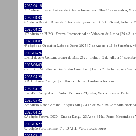
2025-09-19
21.ª edição Circular Festival de Artes Performativas | 20—27 de setembro, Vila
2025-09-03
5.ª edição BoCA – Bienal de Artes Contemporânea | 10 Set a 26 Out, Lisboa e 
2025-08-23
17ª edição do FUSO - Festival Internacional de Videoarte de Lisboa | 26 a 31 d
2025-08-02
6ª edição do Operafest Lisboa e Oeiras 2025 | 7 de Agosto a 16 de Setembro, vá
2025-06-26
Bienal de Arte Contemporânea da Maia 2025 - Fulgor | 3 de julho a 14 setemb
2025-06-03
Ciclo Billy Woodberry | Realizador Convidado | De 3 a 28 de Junho, na Cinema
2025-05-29
ARCOlisboa - 8ª edição | 29 Maio a 1 Junho, Cordoaria Nacional
2025-05-14
Bienal'25 Fotografia do Porto | 15 maio a 29 junho, Vários locais no Porto
2025-05-02
22ª edição Lisbon Art and Antiques Fair | 9 a 17 de maio, na Cordoaria Naciona
2025-04-23
9.ª edição Festival DDD - Dias da Dança | 23 Abr a 4 Mai, Porto, Matosinhos e
2025-03-27
8.ª edição Porto Femme | 7 a 13 Abril, Vários locais, Porto
2025-03-10