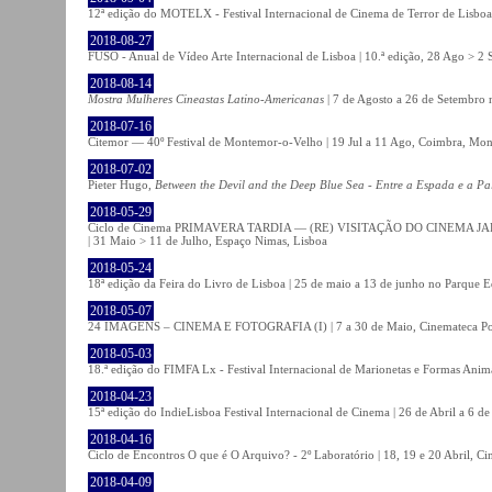
12ª edição do MOTELX - Festival Internacional de Cinema de Terror de Lisboa 
2018-08-27
FUSO - Anual de Vídeo Arte Internacional de Lisboa | 10.ª edição, 28 Ago > 2 
2018-08-14
Mostra Mulheres Cineastas Latino-Americanas
| 7 de Agosto a 26 de Setembro 
2018-07-16
Citemor — 40º Festival de Montemor-o-Velho | 19 Jul a 11 Ago, Coimbra, Mon
2018-07-02
Pieter Hugo,
Between the Devil and the Deep Blue Sea - Entre a Espada e a Pa
2018-05-29
Ciclo de Cinema PRIMAVERA TARDIA — (RE) VISITAÇÃO DO CINEMA JAPONÊS
| 31 Maio > 11 de Julho, Espaço Nimas, Lisboa
2018-05-24
18ª edição da Feira do Livro de Lisboa | 25 de maio a 13 de junho no Parque 
2018-05-07
24 IMAGENS – CINEMA E FOTOGRAFIA (I) | 7 a 30 de Maio, Cinemateca Po
2018-05-03
18.ª edição do FIMFA Lx - Festival Internacional de Marionetas e Formas Anim
2018-04-23
15ª edição do IndieLisboa Festival Internacional de Cinema | 26 de Abril a 6 d
2018-04-16
Ciclo de Encontros O que é O Arquivo? - 2º Laboratório | 18, 19 e 20 Abril, C
2018-04-09