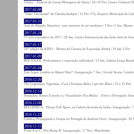
Córtex – Festival de Curtas Metragens de Sintra | 16>19 Fev, Centro Cultural O
2017-02-08
"Visão Yanomami" de Claudia Andujar | 11 Fev 17h, Arquivo Municipal de Lisb
2017-01-31
José de Almada Negreiros: uma maneira de ser moderno
| 3 Fev>5 Jun, Museu 
2017-01-24
1º ciclo expositivo de 2017 | 28 Jan, Centro Internacional das Artes José de Gu
2017-01-17
14.ª edição da KINO – Mostra de Cinema de Expressão Alemã | 19 Jan-3 Fev
2017-01-09
ROI SOLEIL
, Performance e exposição individual | 13 Jan, Galeria Graça Bran
2017-01-04
Este Lugar Lembra-te Algum Sítio?
| Inauguração 7 Jan, Círculo Sereia, Coimb
2016-12-20
The Legendary Tigerman,
Fuck Christmas Baby, I got the Blues
| 23 e 25 Dez
2016-12-14
Seminário
Harun Farocki e a Visualidade Pós-Media – Entre a Percepção Sinté
2016-12-06
RED AFRICA -
Things Fall Apart
, na Galeria Avenida da Índia | Inauguração:
2016-11-23
Estética, Propaganda e Utopia no Portugal de António Ferro | Inauguração: 26 
2016-11-15
From A to C; This Being B
| Inauguração: 17 Nov, Manchester