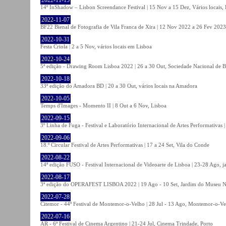
14º InShadow – Lisbon Screendance Festival | 15 Nov a 15 Dez, Vários locais,
2022-11-07
BF22 Bienal de Fotografia de Vila Franca de Xira | 12 Nov 2022 a 26 Fev 2023, 
2022-10-31
Festa Criola | 2 a 5 Nov, vários locais em Lisboa
2022-10-24
5ª edição - Drawing Room Lisboa 2022 | 26 a 30 Out, Sociedade Nacional de Be
2022-10-18
33ª edição do Amadora BD | 20 a 30 Out, vários locais na Amadora
2022-10-05
Temps d'Images - Momento II | 8 Out a 6 Nov, Lisboa
2022-09-15
3º Linha de Fuga - Festival e Laboratório Internacional de Artes Performativas 
2022-09-06
18.º Circular Festival de Artes Performativas | 17 a 24 Set, Vila do Conde
2022-08-22
14ª edição FUSO - Festival Internacional de Videoarte de Lisboa | 23-28 Ago, j
2022-08-17
3ª edição do OPERAFEST LISBOA 2022 | 19 Ago - 10 Set, Jardim do Museu Na
2022-07-28
Citemor - 44º Festival de Montemor-o-Velho | 28 Jul - 13 Ago, Montemor-o-Ve
2022-07-16
AR - 6ª Festival de Cinema Argentino | 21-24 Jul, Cinema Trindade, Porto