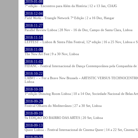
2019-01-08
7ª edição - Encontros para Além da História | 12 e 13 Jan, CIAJG
2018-12-04
Field Works
- Triangle Network 7ª Edição | 2 a 16 Dez, Hangar
2018-11-27
Parallel Review Lisboa | 28 Nov - 16 de Dez, Campo de Santa Clara, Lisboa
2018-11-14
LEFFEST – Lisbon & Sintra Film Festival, 12ª edição | 16 a 25 Nov, Lisboa e S
2018-11-06
The New Art Fest | 9 a 30 Nov, Lisboa
2018-11-02
FIDANC - Festival Internacional de Dança Contemporânea pela Companhia de
2018-10-22
LAB#1 – « For a Brave New Brussels » ARTISTIC VERSUS TECHNOCENTRI
Lisboa
2018-10-10
1ª edição Drawing Room Lisboa | 10 a 14 Out, Sociedade Nacional de Belas Art
2018-09-26
Festival Olhares do Mediterrâneo | 27 a 30 Set, Lisboa
2018-09-19
9a EDIÇÃO DO BAIRRO DAS ARTES | 20 Set, Lisboa
2018-09-13
Queer Lisboa – Festival Internacional de Cinema Queer | 14 a 22 Set, Cinema 
2018-09-04