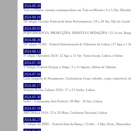
2024-09-30
Trás-os-Filmes: cinema contemporâneo em Trás-os-Montes | 4 e 5 Out, Mondi
2024-09-16
20ª edição Circular Festival de Artes Performativas | 19 a 29 Set, Vila do Conde
2024-09-03
PERFORMANCES, PROJECÇÕES, DEBATES E REDAÇÕES | 12-14 set, Rampa
2024-08-26
16ª edição FUSO - Festival Internacional de Videoarte de Lisboa | 27 Ago a 1 Se
2024-08-12
5ª edição Operafest 2024 | 22 Ago a 11 Set, Vários locais, Lisboa e Oeiras
2024-07-30
3ª Edição Festival Ocupar a Velga | 3 a 11 Agosto, Aldeia de Valezim
2024-07-16
Ciclo Imagens de Pensamento: Conferência
Corpo rebelde, corpo vulnerável
, d
2024-06-17
Semana Acesso Cultura 2024 | 17 a 23 Junho, Lisboa
2024-05-30
InArt – Community Arts Festival | 30 Mai - 29 Jun, Lisboa
2024-05-18
ARCOlisboa 2024 | 23 a 26 Maio, Cordoaria Nacional, Lisboa
2024-04-23
8.ª edição do DDD – Festival Dias da Dança | 23 Abr - 5 Mai, Porto, Matosinho