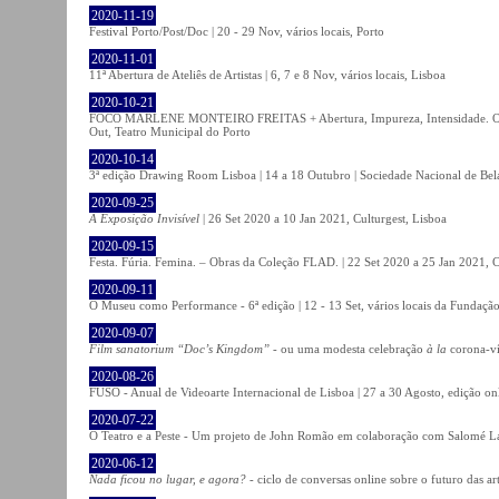
2020-11-19
Festival Porto/Post/Doc | 20 - 29 Nov, vários locais, Porto
2020-11-01
11ª Abertura de Ateliês de Artistas | 6, 7 e 8 Nov, vários locais, Lisboa
2020-10-21
FOCO MARLENE MONTEIRO FREITAS + Abertura, Impureza, Intensidade. Olhare
Out, Teatro Municipal do Porto
2020-10-14
3ª edição Drawing Room Lisboa | 14 a 18 Outubro | Sociedade Nacional de Bela
2020-09-25
A Exposição Invisível
| 26 Set 2020 a 10 Jan 2021, Culturgest, Lisboa
2020-09-15
Festa. Fúria. Femina. – Obras da Coleção FLAD. | 22 Set 2020 a 25 Jan 2021, C
2020-09-11
O Museu como Performance - 6ª edição | 12 - 13 Set, vários locais da Fundação
2020-09-07
Film sanatorium “Doc’s Kingdom”
- ou uma modesta celebração
à la
corona-ví
2020-08-26
FUSO - Anual de Videoarte Internacional de Lisboa | 27 a 30 Agosto, edição on
2020-07-22
O Teatro e a Peste - Um projeto de John Romão em colaboração com Salomé La
2020-06-12
Nada ficou no lugar, e agora?
- ciclo de conversas online sobre o futuro das ar