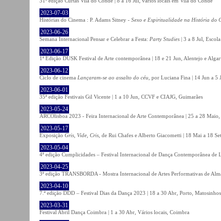
31ª edição Curtas Vila do Conde | 8 a 16 Jul, vários locais em Vila do Conde
2023-07-03
Histórias do Cinema : P. Adams Sitney -
Sexo e Espiritualidade na História do
2023-06-26
Semana Internacional Pensar e Celebrar a Festa:
Party Studies
| 3 a 8 Jul, Escol
2023-06-17
1ª Edição DUSK Festival de Arte contemporânea | 18 e 21 Jun, Alentejo e Alga
2023-06-12
Ciclo de cinema
Lançaram-se ao assalto do céu
, por Luciana Fina | 14 Jun a 5
2023-06-01
35ª edição Festivais Gil Vicente | 1 a 10 Jun, CCVF e CIAJG, Guimarães
2023-05-24
ARCOlisboa 2023 - Feira Internacional de Arte Contemporânea | 25 a 28 Maio,
2023-05-17
Exposição
Gris, Vide, Cris
, de Rui Chafes e Alberto Giacometti | 18 Mai a 18 S
2023-05-04
4ª edição Cumplicidades – Festival Internacional de Dança Contemporânea de L
2023-04-25
3ª edição TRANSBORDA - Mostra Internacional de Artes Performativas de Alma
2023-04-10
7.ª edição DDD – Festival Dias da Dança 2023 | 18 a 30 Abr, Porto, Matosinhos
2023-03-31
Festival Abril Dança Coimbra | 1 a 30 Abr, Vários locais, Coimbra