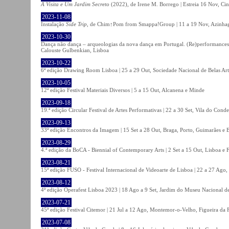
A Visita e Um Jardim Secreto
(2022), de Irene M. Borrego | Estreia 16 Nov, Ci
2023-11-08
Instalação
Side Trip
, de Chim↑Pom from Smappa!Group | 11 a 19 Nov, Azinhaga
2023-10-30
Dança não dança – arqueologias da nova dança em Portugal. (Re)performances,
Calouste Gulbenkian, Lisboa
2023-10-22
6ª edição Drawing Room Lisboa | 25 a 29 Out, Sociedade Nacional de Belas Art
2023-10-05
12ª edição Festival Materiais Diversos | 5 a 15 Out, Alcanena e Minde
2023-09-18
19.ª edição Circular Festival de Artes Performativas | 22 a 30 Set, Vila do Conde
2023-09-13
33ª edição Encontros da Imagem | 15 Set a 28 Out, Braga, Porto, Guimarães e 
2023-08-29
4.ª edição da BoCA - Biennial of Contemporary Arts | 2 Set a 15 Out, Lisboa e 
2023-08-21
15ª edição FUSO - Festival Internacional de Videoarte de Lisboa | 22 a 27 Ago, 
2023-08-12
4ª edição Operafest Lisboa 2023 | 18 Ago a 9 Set, Jardim do Museu Nacional de
2023-07-21
45ª edição Festival Citemor | 21 Jul a 12 Ago, Montemor-o-Velho, Figueira da
2023-07-08