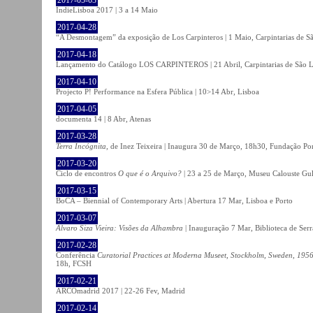
IndieLisboa 2017 | 3 a 14 Maio
2017-04-28
“A Desmontagem” da exposição de Los Carpinteros | 1 Maio, Carpintarias de S
2017-04-18
Lançamento do Catálogo LOS CARPINTEROS | 21 Abril, Carpintarias de São 
2017-04-10
Projecto P! Performance na Esfera Pública | 10>14 Abr, Lisboa
2017-04-05
documenta 14 | 8 Abr, Atenas
2017-03-28
Terra Incógnita
, de Inez Teixeira | Inaugura 30 de Março, 18h30, Fundação P
2017-03-20
Ciclo de encontros
O que é o Arquivo?
| 23 a 25 de Março, Museu Calouste Gu
2017-03-15
BoCA – Biennial of Contemporary Arts | Abertura 17 Mar, Lisboa e Porto
2017-03-07
Álvaro Siza Vieira: Visões da Alhambra
| Inauguração 7 Mar, Biblioteca de Serr
2017-02-28
Conferência
Curatorial Practices at Moderna Museet, Stockholm, Sweden, 1956-
18h, FCSH
2017-02-21
ARCOmadrid 2017 | 22-26 Fev, Madrid
2017-02-14