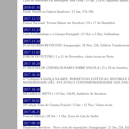
Ciclo de conversas
Em Montagem
: José Costa | 19 Jan, 21h30, Appleton Square
2018-01-10
Emily Wardill na Galeria Quadrum | 12 Jan, 17h-18h
2017-12-13
Estreia Nacional: Yvonne Rainer em Serralves | 16 e 17 de Dezembro
2017-11-23
Ciclo A Gulbenkian e o Cinema Português | 25 Nov a 3 Dez, Gulbenkian
2017-11-14
PLATAFORMA REVÓLVER | Inauguração: 16 Nov, 22h, Edifício Transboavista
2017-11-02
FÓRUM DO FUTURO | 5 a 11 de Novembro, vários locais no Porto
2017-10-24
IV MOSTRA DE CINEMA OLHARES SOBRE ANGOLA | 25 e 26 de Outubro
2017-10-16
4.º Colóquio A DANÇA NA ARTE: PERSPETIVAS ESTÉTICAS, HISTÓRIA
MODERNIDADE (SÉC. XVI-XVIII) E CONTEMPORANEIDADE (XIX-XXI) | 21 O
2017-10-10
METABOLIC RIFTS I | 14 Out, 14h30, Auditório de Serralves
2017-10-02
18ª edição Festa do Cinema Francês | 5 Out > 12 Nov, Vários locais
2017-09-25
Festival Silêncio | 28 Set > 1 Out, Zona do Cais do Sodré
2017-09-19
Plataforma Revólver - Novo ciclo de exposições | Inauguração: 21 Set, 22h, Edi