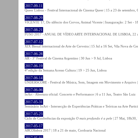
2017-09-11
Queer Lisboa – Festival Internacional de Cinema Queer | 15 a 23 de setembro,
2017-08-29
VICENTE´17, Do silêncio dos Corvos, Animal Vicente | Inauguração: 2 Set - 
2017-08-21
FUSO 2017 - ANUAL DE VÍDEO ARTE INTERNACIONAL DE LISBOA, 22 a 
2017-07-12
XIX Bienal Internacional de Arte de Cerveira | 15 Jul a 16 Set, Vila Nova de Ce
2017-06-28
AR - 3° Festival de Cinema Argentino | 30 Jun > 9 Jul, Lisboa
2017-06-19
4ª edição da Semana Acesso Cultura | 19 > 25 Jun, Lisboa
2017-06-14
UNDERSCORE - Festival de Música, Som, Imagem em Movimento e Arquivo | 1
2017-06-06
InArt - Abertura oficial: Concerto e Performance | 6 a 11 Jun, Teatro São Luiz
2017-05-31
Seminário InArt - Intersecção de Experiências Práticas e Teóricas na Arte Part
2017-05-23
Ciclo de Conferências da exposição
O mais profundo é a pele
| 27 Mai, 18h30, 
2017-05-17
ARCOlisboa 2017 | 18 a 21 de maio, Cordoaria Nacional
2017-05-03