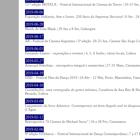
13.ª edição MOTELX – Festival Internacional de Cinema de Terror | 10-15 Set,
2019-09-06
Exposição
Indústria, Arte e Letras. 250 Anos da Imprensa Nacional
| 6 Set - 2
2019-06-28
Blank
, de Irma Blank | 29 Jun a 8 Set, Culturgest
2019-06-17
AR - Festival de Cinema Argentino | 5ª edição: 20-23 Jun, Cinema São Jorge Li
2019-06-03
Fernando Lemos – exposições e eventos | 4, 5, 6 Junho, vários locais, Lisboa
2019-05-27
Artavazd Pelechian - retrospetiva integral e masterclass | 27-31 Maio, Cinemat
2019-04-19
DDD – Festival Dias da Dança 2019 | 24 Abr - 12 Mai, Porto, Matosinhos, Gaia
2019-04-10
Constelações: uma coreografia de gestos mínimos
, Curadoria de Ana Rito & Hu
Berardo, Lisboa
2019-03-09
Lançamento do livro
Atlantica: Contemporary art from Angola and its diaspor
d’Água
2019-02-12
Retrospectiva "O Cinema de Michael Snow" | 16 a 28 Fev, Cinemateca
2019-02-06
9ª edição GUIdance – Festival Internacional de Dança Contemporânea | 7 a 17