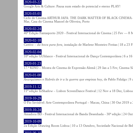
2020-03-22
Google Arts & Culture: Pausa num estado de potencial e eterno PLAY!
2020-03-01
Ciclo de Cinema ARTHUR JAFA: THE DARK MATTER OF BLACK CINEMA - 
Mar, Casa do Cinema Manoel de Oliveira, Porto
2020-02-24
40ª Edição Fantasporto 2020 - Festival Internacional de Cinema | 25 Fev — 8 M
2020-02-18
Cattivo – da boca para fora
, instalação de Marlene Monteiro Freitas | 18 a 23 
2020-02-04
10ª edição GUIdance - Festival Internacional de Dança Contemporânea | 6 a 16
2020-01-23
17.ª KINO – Mostra de Cinema de Expressão Alemã | 29 Jan a 5 Fev, Cinema Sã
2020-01-08
Anarquismos
e
Habrás de ir a la guerra que empieza hoy
, de Pablo Fidalgo | 9 
2019-11-12
11ª edição InShadow – Lisbon ScreenDance Festival | 12 Nov a 18 Dez, Lisboa
2019-10-29
O Fio Invisível: Arte Contemporânea Portugal – Macau, China | 30 Out 2019 
2019-10-24
Amadora BD - Festival Internacional de Banda Desenhada - 30ª edição | 24 Ou
2019-10-09
2a Edição Drawing Room Lisboa | 10 a 13 Outubro, Sociedade Nacional de Bel
2019-09-10