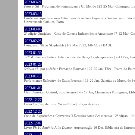
2023-03-21
Para o Gil
- Programa de homenagem a Gil Mendo | 23-25 Mar, Culturgest, Li
2023-03-13
Conferência-performance
Olha o dia de ontem chegando - Samba: guardião 
Universidade Católica, Porto
2023-03-06
2ª edição Outsiders – Ciclo de Cinema Independente Americano | 7-12 Mar, C
2023-02-25
Congresso Nikias Skapinakis | 1-2 Mar 2023, MNAC e FBAUL
2023-01-30
12º GUIdance - Festival Internacional de Dança Contemporânea | 2-11 Fev, Gu
2023-01-23
S/título #8
, por auéééu e Fernando Roussado | 27-29 Jan, TBA - Teatro do Bair
2023-01-17
Performance
Reflection
de Davis Freeman | 19-26 Jan, Galerias do Museu de Ser
2023-01-03
Ciclo
Jean-Luc Godard, para Sempre
| 4 a 17 Jan, Cinemateca Portuguesa, Lis
2022-12-27
Livro
Confins
, de Enric Vives-Rubio | Edição de autor
2022-12-20
Ciclo de Exposições e Conversas
O Desenho como Pensamento
- 2ª edição | 14
2022-12-07
Livro
Ph.10 António Júlio Duarte
| Apresentação 16 Dez, Biblioteca da Impren
2022-11-15