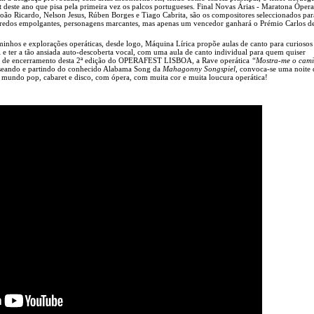
 deste ano que pisa pela primeira vez os palcos portugueses. Final Novas Árias - Maratona Óper
oão Ricardo, Nelson Jesus, Rúben Borges e Tiago Cabrita, são os compositores seleccionados par
enredos empolgantes, personagens marcantes, mas apenas um vencedor ganhará o Prémio Carlos d
aminhos e explorações operáticas, desde logo, Máquina Lírica propõe aulas de canto para curiosos
i e ter a tão ansiada auto-descoberta vocal, com uma aula de canto individual para quem quiser
lo de encerramento desta 2ª edição do OPERAFEST LISBOA, a Rave operática
“Mostra-me o cam
aseando e partindo do conhecido Alabama Song da
Mahagonny Songspiel
, convoca-se uma noite 
o mundo pop, cabaret e disco, com ópera, com muita cor e muita loucura operática!