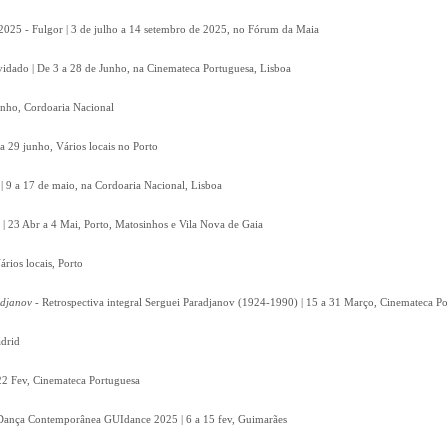
2025 - Fulgor | 3 de julho a 14 setembro de 2025, no Fórum da Maia
vidado | De 3 a 28 de Junho, na Cinemateca Portuguesa, Lisboa
unho, Cordoaria Nacional
a 29 junho, Vários locais no Porto
 | 9 a 17 de maio, na Cordoaria Nacional, Lisboa
 | 23 Abr a 4 Mai, Porto, Matosinhos e Vila Nova de Gaia
ários locais, Porto
adjanov
- Retrospectiva integral Serguei Paradjanov (1924-1990) | 15 a 31 Março, Cinemateca P
drid
22 Fev, Cinemateca Portuguesa
e Dança Contemporânea GUIdance 2025 | 6 a 15 fev, Guimarães