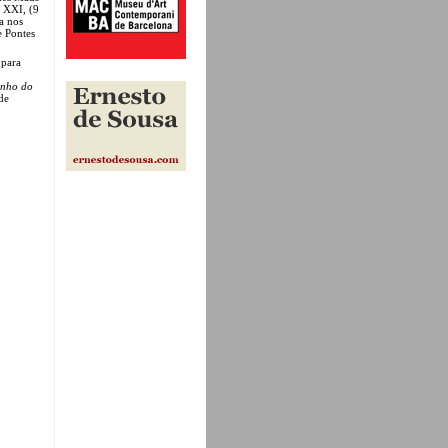
a XXI, (9
a nos
e Pontes
 para
inho do
de