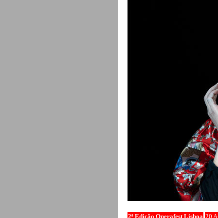
2ª Edição Operafest Lisboa
20 A