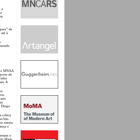
 a
 a
te
pare” de
 até à
o
o mundo
m do MNAA
 porto de
rinha
is. A
ro
rio
rano
as
o Diogo
 crítica
s hits
e estreia
ança e
mentam o
guês Mads