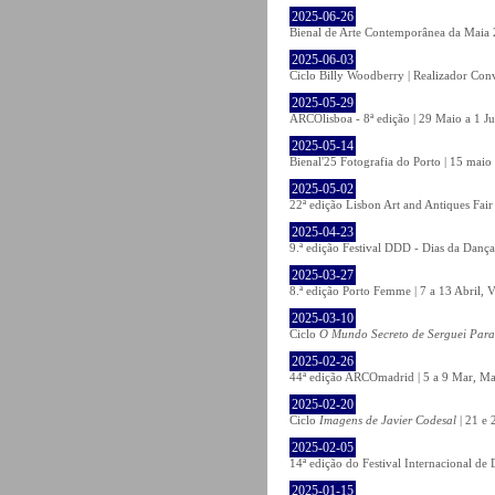
2025-06-26
Bienal de Arte Contemporânea da Maia 
2025-06-03
Ciclo Billy Woodberry | Realizador Con
2025-05-29
ARCOlisboa - 8ª edição | 29 Maio a 1 J
2025-05-14
Bienal'25 Fotografia do Porto | 15 maio 
2025-05-02
22ª edição Lisbon Art and Antiques Fair
2025-04-23
9.ª edição Festival DDD - Dias da Dança
2025-03-27
8.ª edição Porto Femme | 7 a 13 Abril, V
2025-03-10
Ciclo
O Mundo Secreto de Serguei Par
2025-02-26
44ª edição ARCOmadrid | 5 a 9 Mar, Ma
2025-02-20
Ciclo
Imagens de Javier Codesal
| 21 e 
2025-02-05
14ª edição do Festival Internacional d
2025-01-15