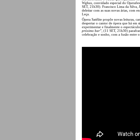
Wghus, convidado especial do Operafest
SET, 21h30). Francisco Lima da Silva, J
deleitar com as suas novas árias, com 
Leça.
Ópera Satélite propõe novas leituras, c
despertar o cantor de ópera que há em s
experimentar e finalmente o espectácu
próximo bar”
, (11 SET, 21h30) parafr
celebração e sonho, com a fusão entre 