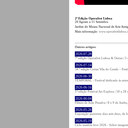
2ª Edição Operafest Lisboa
20 Agosto a 11 Setembro
Jardim do Museu Nacional de Arte Antig
Mais informação:
www.operafestlisboa
Outros artigos:
2026-07-28
7ª edição Operafest Lisboa & Oeiras | 5
2026-07-14
34.ª edição Curtas Vila do Conde – Fest
2026-06-30
TEMPORAL - Festival dedicado às artes
2026-06-16
1ª edição Festival Art Explora | 18 a 2
2026-06-04
Filmes de João Penalva | 8 e 9 de Junho
2026-05-28
Exposição
quarenta dias sem deus
, de 
2026-05-19
Ciclo matéria leve 2026 - Sobre imagem 