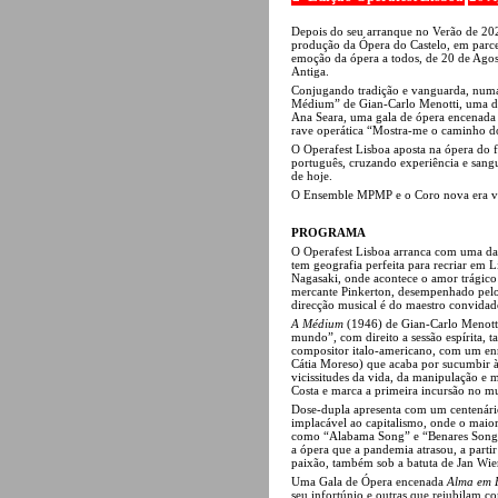
Depois do seu arranque no Verão de 20
produção da Ópera do Castelo, em parce
emoção da ópera a todos, de 20 de Agos
Antiga.
Conjugando tradição e vanguarda, numa
Médium” de Gian-Carlo Menotti, uma do
Ana Seara, uma gala de ópera encenada
rave operática “Mostra-me o caminho do
O Operafest Lisboa aposta na ópera do f
português, cruzando experiência e sang
de hoje.
O Ensemble MPMP e o Coro nova era voc
PROGRAMA
O Operafest Lisboa arranca com uma da
tem geografia perfeita para recriar em L
Nagasaki, onde acontece o amor trágico
mercante Pinkerton, desempenhado pelo 
direcção musical é do maestro convidad
A Médium
(1946) de Gian-Carlo Menotti
mundo”, com direito a sessão espírita,
compositor italo-americano, com um en
Cátia Moreso) que acaba por sucumbir à
vicissitudes da vida, da manipulação e 
Costa e marca a primeira incursão no mu
Dose-dupla apresenta com um centenári
implacável ao capitalismo, onde o maior
como “Alabama Song” e “Benares Song
a ópera que a pandemia atrasou, a parti
paixão, também sob a batuta de Jan Wie
Uma Gala de Ópera encenada
Alma em 
seu infortúnio e outras que rejubilam c