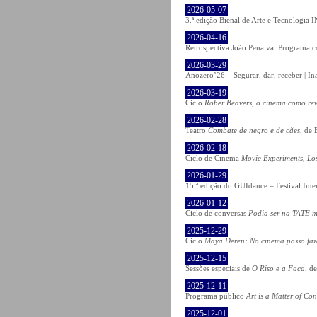
2026-05-07
3.ª edição Bienal de Arte e Tecnologia
2026-04-16
Retrospectiva João Penalva: Programa c
2026-03-29
Anozero’26 – Segurar, dar, receber | In
2026-03-19
Ciclo
Rober Beavers, o cinema como re
2026-02-28
Teatro
Combate de negro e de cães
, de 
2026-02-18
Ciclo de Cinema
Movie Experiments, Lo
2026-01-29
15.ª edição do GUIdance – Festival Int
2026-01-12
Ciclo de conversas
Podia ser na TATE m
2025-12-29
Ciclo
Maya Deren: No cinema posso fa
2025-12-15
Sessões especiais de
O Riso e a Faca
, d
2025-12-11
Programa público
Art is a Matter of Co
2025-12-01