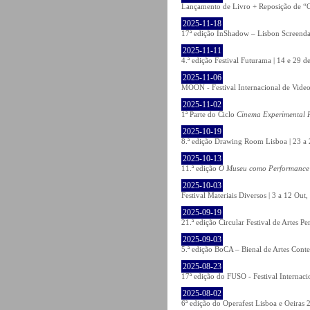
Lançamento de Livro + Reposição de “O
2025-11-18
17ª edição InShadow – Lisbon Screenda
2025-11-11
4.ª edição Festival Futurama | 14 e 29
2025-11-06
MOON - Festival Internacional de Video
2025-11-02
1ª Parte do Ciclo
Cinema Experimental P
2025-10-19
8.ª edição Drawing Room Lisboa | 23 a 
2025-10-13
11.ª edição
O Museu como Performance
2025-10-03
Festival Materiais Diversos | 3 a 12 Ou
2025-09-19
21.ª edição Circular Festival de Artes 
2025-09-03
5.ª edição BoCA – Bienal de Artes Cont
2025-08-23
17ª edição do FUSO - Festival Internaci
2025-08-02
6ª edição do Operafest Lisboa e Oeiras 