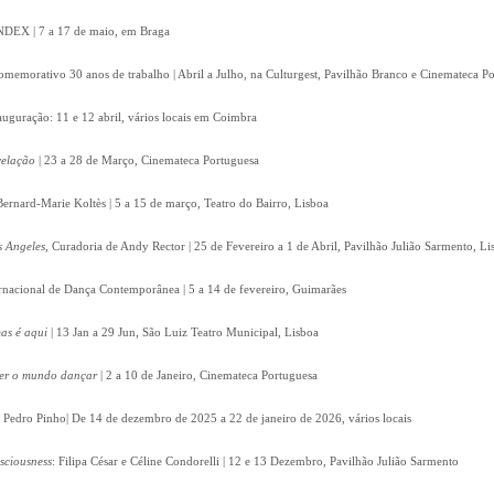
 INDEX | 7 a 17 de maio, em Braga
omemorativo 30 anos de trabalho | Abril a Julho, na Culturgest, Pavilhão Branco e Cinemateca P
auguração: 11 e 12 abril, vários locais em Coimbra
velação
| 23 a 28 de Março, Cinemateca Portuguesa
Bernard-Marie Koltès | 5 a 15 de março, Teatro do Bairro, Lisboa
s Angeles
, Curadoria de Andy Rector | 25 de Fevereiro a 1 de Abril, Pavilhão Julião Sarmento, Li
ernacional de Dança Contemporânea | 5 a 14 de fevereiro, Guimarães
as é aqui
| 13 Jan a 29 Jun, São Luiz Teatro Municipal, Lisboa
zer o mundo dançar
| 2 a 10 de Janeiro, Cinemateca Portuguesa
e Pedro Pinho| De 14 de dezembro de 2025 a 22 de janeiro de 2026, vários locais
nsciousness
: Filipa César e Céline Condorelli | 12 e 13 Dezembro, Pavilhão Julião Sarmento