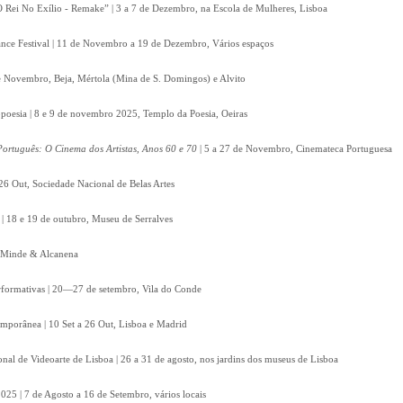
 Rei No Exílio - Remake” | 3 a 7 de Dezembro, na Escola de Mulheres, Lisboa
nce Festival | 11 de Novembro a 19 de Dezembro, Vários espaços
 de Novembro, Beja, Mértola (Mina de S. Domingos) e Alvito
poesia | 8 e 9 de novembro 2025, Templo da Poesia, Oeiras
ortuguês: O Cinema dos Artistas, Anos 60 e 70
| 5 a 27 de Novembro, Cinemateca Portuguesa
26 Out, Sociedade Nacional de Belas Artes
| 18 e 19 de outubro, Museu de Serralves
t, Minde & Alcanena
Performativas | 20—27 de setembro, Vila do Conde
emporânea | 10 Set a 26 Out, Lisboa e Madrid
onal de Videoarte de Lisboa | 26 a 31 de agosto, nos jardins dos museus de Lisboa
2025 | 7 de Agosto a 16 de Setembro, vários locais