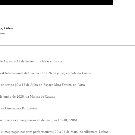
a, Lisboa
.com
 de Agosto a 11 de Setembro, Oeiras e Lisboa
ival Internacional de Cinema | 17 e 26 de julho, em Vila do Conde
 do tempo | 9 a 12 de Julho no Espaço Mira Forum, no Porto
8 de junho de 2026, na Marina de Cascais
, na Cinemateca Portuguesa
Inez Teixeira | Inauguração 29 de maio, às 18h30, SNBA
e imaginação nas artes performativas | 20 a 24 de Maio, no Alkantara, Lisboa