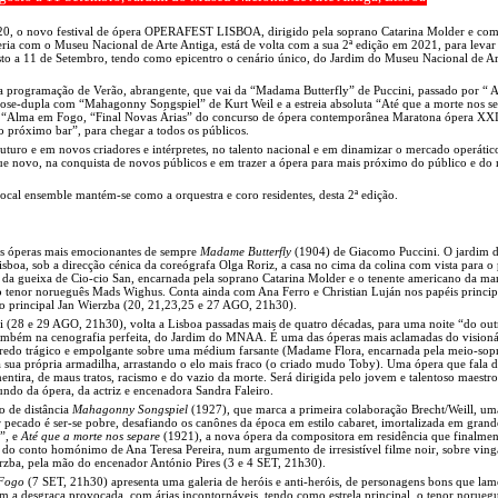
20, o novo festival de ópera OPERAFEST LISBOA, dirigido pela soprano Catarina Molder e com
ria com o Museu Nacional de Arte Antiga, está de volta com a sua 2ª edição em 2021, para levar
to a 11 de Setembro, tendo como epicentro o cenário único, do Jardim do Museu Nacional de Ar
 programação de Verão, abrangente, que vai da “Madama Butterfly” de Puccini, passado por “ A
se-dupla com “Mahagonny Songspiel” de Kurt Weil e a estreia absoluta “Até que a morte nos se
 “Alma em Fogo, “Final Novas Árias” do concurso de ópera contemporânea Maratona ópera XXI
 próximo bar”, para chegar a todos os públicos.
uturo e em novos criadores e intérpretes, no talento nacional e em dinamizar o mercado operátic
ue novo, na conquista de novos públicos e em trazer a ópera para mais próximo do público e d
al ensemble mantém-se como a orquestra e coro residentes, desta 2ª edição.
s óperas mais emocionantes de sempre
Madame Butterfly
(1904) de Giacomo Puccini. O jardi
isboa, sob a direcção cénica da coreógrafa Olga Roriz, a casa no cima da colina com vista para o
 da gueixa de Cio-cio San, encarnada pela soprano Catarina Molder e o tenente americano da ma
tenor norueguês Mads Wighus. Conta ainda com Ana Ferro e Christian Luján nos papéis principa
o principal Jan Wierzba (20, 21,23,25 e 27 AGO, 21h30).
 (28 e 29 AGO, 21h30), volta a Lisboa passadas mais de quatro décadas, para uma noite “do out
 também na cenografia perfeita, do Jardim do MNAA. É uma das óperas mais aclamadas do visioná
redo trágico e empolgante sobre uma médium farsante (Madame Flora, encarnada pela meio-sop
 sua própria armadilha, arrastando o elo mais fraco (o criado mudo Toby). Uma ópera que fala d
mentira, de maus tratos, racismo e do vazio da morte. Será dirigida pelo jovem e talentoso maestr
ndo da ópera, da actriz e encenadora Sandra Faleiro.
o de distância
Mahagonny Songspiel
(1927), que marca a primeira colaboração Brecht/Weill, uma
 pecado é ser-se pobre, desafiando os canônes da época em estilo cabaret, imortalizada em grande
”, e
Até que a morte nos separe
(1921), a nova ópera da compositora em residência que finalment
r do conto homónimo de Ana Teresa Pereira, num argumento de irresistível filme noir, sobre ving
rzba, pela mão do encenador António Pires (3 e 4 SET, 21h30).
Fogo
(7 SET, 21h30) apresenta uma galeria de heróis e anti-heróis, de personagens bons que la
om a desgraça provocada, com árias incontornáveis, tendo como estrela principal, o tenor norue