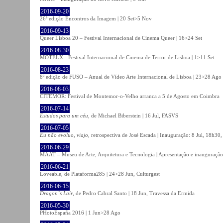
2016-09-20
26ª edição Encontros da Imagem | 20 Set>5 Nov
2016-09-13
Queer Lisboa 20 – Festival Internacional de Cinema Queer | 16>24 Set
2016-08-30
MOTELX - Festival Internacional de Cinema de Terror de Lisboa | 1>11 Set
2016-08-23
8ª edição de FUSO – Anual de Vídeo Arte Internacional de Lisboa | 23>28 Ago
2016-08-03
CITEMOR: Festival de Montemor-o-Velho arranca a 5 de Agosto em Coimbra
2016-07-14
Estudos para um céu
, de Michael Biberstein | 16 Jul, FASVS
2016-07-05
Eu não evoluo, viajo
, retrospectiva de José Escada | Inauguração: 8 Jul, 18h3
2016-06-29
MAAT – Museu de Arte, Arquitetura e Tecnologia | Apresentação e inauguração
2016-06-21
Loveable, de Plataforma285 | 24>28 Jun, Culturgest
2016-06-15
Dragon´s Lair
, de Pedro Cabral Santo | 18 Jun, Travessa da Ermida
2016-05-30
PHotoEspaña 2016 | 1 Jun>28 Ago