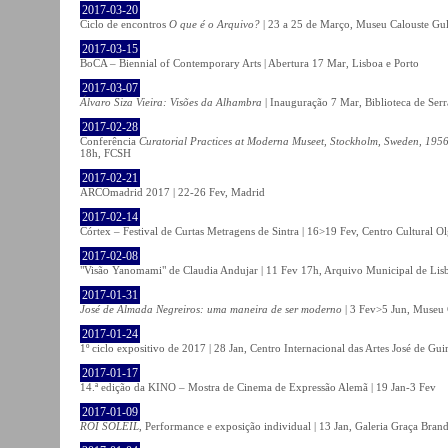
2017-03-20
Ciclo de encontros
O que é o Arquivo?
| 23 a 25 de Março, Museu Calouste Gu
2017-03-15
BoCA – Biennial of Contemporary Arts | Abertura 17 Mar, Lisboa e Porto
2017-03-07
Álvaro Siza Vieira: Visões da Alhambra
| Inauguração 7 Mar, Biblioteca de Serr
2017-02-28
Conferência
Curatorial Practices at Moderna Museet, Stockholm, Sweden, 1956-
18h, FCSH
2017-02-21
ARCOmadrid 2017 | 22-26 Fev, Madrid
2017-02-14
Córtex – Festival de Curtas Metragens de Sintra | 16>19 Fev, Centro Cultural O
2017-02-08
"Visão Yanomami" de Claudia Andujar | 11 Fev 17h, Arquivo Municipal de Lisb
2017-01-31
José de Almada Negreiros: uma maneira de ser moderno
| 3 Fev>5 Jun, Museu 
2017-01-24
1º ciclo expositivo de 2017 | 28 Jan, Centro Internacional das Artes José de Gu
2017-01-17
14.ª edição da KINO – Mostra de Cinema de Expressão Alemã | 19 Jan-3 Fev
2017-01-09
ROI SOLEIL
, Performance e exposição individual | 13 Jan, Galeria Graça Bran