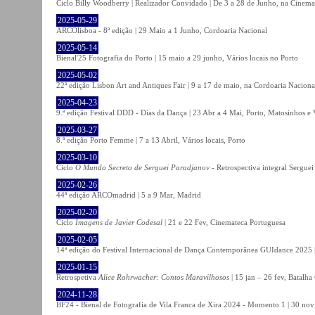
Ciclo Billy Woodberry | Realizador Convidado | De 3 a 28 de Junho, na Cinema
2025-05-29
ARCOlisboa - 8ª edição | 29 Maio a 1 Junho, Cordoaria Nacional
2025-05-14
Bienal'25 Fotografia do Porto | 15 maio a 29 junho, Vários locais no Porto
2025-05-02
22ª edição Lisbon Art and Antiques Fair | 9 a 17 de maio, na Cordoaria Naciona
2025-04-23
9.ª edição Festival DDD - Dias da Dança | 23 Abr a 4 Mai, Porto, Matosinhos e
2025-03-27
8.ª edição Porto Femme | 7 a 13 Abril, Vários locais, Porto
2025-03-10
Ciclo
O Mundo Secreto de Serguei Paradjanov
- Retrospectiva integral Sergu
2025-02-26
44ª edição ARCOmadrid | 5 a 9 Mar, Madrid
2025-02-20
Ciclo
Imagens de Javier Codesal
| 21 e 22 Fev, Cinemateca Portuguesa
2025-02-05
14ª edição do Festival Internacional de Dança Contemporânea GUIdance 2025 |
2025-01-15
Retrospetiva
Alice Rohrwacher: Contos Maravilhosos
| 15 jan – 26 fev, Batalh
2024-11-28
BF24 - Bienal de Fotografia de Vila Franca de Xira 2024 - Momento 1 | 30 nov 