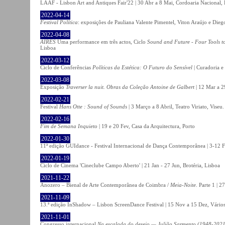
LAAF - Lisbon Art and Antiques Fair'22 | 30 Abr a 8 Mai, Cordoaria Nacional,
2022-04-14
Festival Política
: exposições de Pauliana Valente Pimentel, Viton Araújo e Die
2022-04-08
AIRES
Uma performance em três actos, Ciclo
Sound and Future - Four Tools t
Lisboa
2022-03-12
Ciclo de Conferências
Políticas da Estética: O Futuro do Sensível
| Curadoria e
2022-03-08
Exposição
Traverser la nuit. Obras da Coleção Antoine de Galbert
| 12 Mar a 2
2022-02-21
Festival
Hans Otte : Sound of Sounds
| 3 Março a 8 Abril, Teatro Viriato, Viseu.
2022-02-16
Fim de Semana Inquieto
| 19 e 20 Fev, Casa da Arquitectura, Porto
2022-01-30
11ª edição GUIdance - Festival Internacional de Dança Contemporânea | 3-12 Fe
2022-01-19
Ciclo de Cinema 'Cineclube Campo Aberto' | 21 Jan - 27 Jun, Brotéria, Lisboa
2021-11-22
Anozero – Bienal de Arte Contemporânea de Coimbra /
Meia-Noite
. Parte 1 | 
2021-11-09
13.ª edição InShadow – Lisbon ScreenDance Festival | 15 Nov a 15 Dez, Vários
2021-11-01
Congresso internacional
Na escalada do desejo — Julião Sarmento (1948-2021