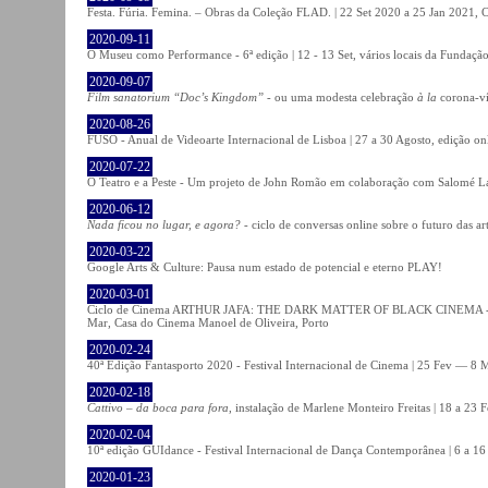
Festa. Fúria. Femina. – Obras da Coleção FLAD. | 22 Set 2020 a 25 Jan 2021, C
2020-09-11
O Museu como Performance - 6ª edição | 12 - 13 Set, vários locais da Fundação
2020-09-07
Film sanatorium “Doc’s Kingdom”
- ou uma modesta celebração
à la
corona-ví
2020-08-26
FUSO - Anual de Videoarte Internacional de Lisboa | 27 a 30 Agosto, edição on
2020-07-22
O Teatro e a Peste - Um projeto de John Romão em colaboração com Salomé La
2020-06-12
Nada ficou no lugar, e agora?
- ciclo de conversas online sobre o futuro das ar
2020-03-22
Google Arts & Culture: Pausa num estado de potencial e eterno PLAY!
2020-03-01
Ciclo de Cinema ARTHUR JAFA: THE DARK MATTER OF BLACK CINEMA - 
Mar, Casa do Cinema Manoel de Oliveira, Porto
2020-02-24
40ª Edição Fantasporto 2020 - Festival Internacional de Cinema | 25 Fev — 8 M
2020-02-18
Cattivo – da boca para fora
, instalação de Marlene Monteiro Freitas | 18 a 23 
2020-02-04
10ª edição GUIdance - Festival Internacional de Dança Contemporânea | 6 a 16
2020-01-23