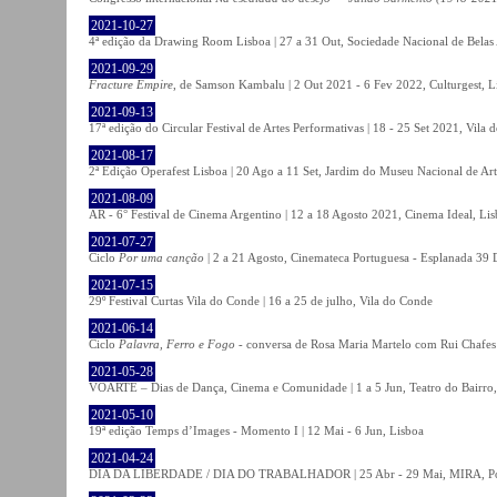
2021-10-27
4ª edição da Drawing Room Lisboa | 27 a 31 Out, Sociedade Nacional de Belas 
2021-09-29
Fracture Empire
, de Samson Kambalu | 2 Out 2021 - 6 Fev 2022, Culturgest, L
2021-09-13
17ª edição do Circular Festival de Artes Performativas | 18 - 25 Set 2021, Vila
2021-08-17
2ª Edição Operafest Lisboa | 20 Ago a 11 Set, Jardim do Museu Nacional de Art
2021-08-09
AR - 6° Festival de Cinema Argentino | 12 a 18 Agosto 2021, Cinema Ideal, Li
2021-07-27
Ciclo
Por uma canção
| 2 a 21 Agosto, Cinemateca Portuguesa - Esplanada 39 
2021-07-15
29º Festival Curtas Vila do Conde | 16 a 25 de julho, Vila do Conde
2021-06-14
Ciclo
Palavra, Ferro e Fogo
- conversa de Rosa Maria Martelo com Rui Chafes |
2021-05-28
VOARTE – Dias de Dança, Cinema e Comunidade | 1 a 5 Jun, Teatro do Bairro,
2021-05-10
19ª edição Temps d’Images - Momento I | 12 Mai - 6 Jun, Lisboa
2021-04-24
DIA DA LIBERDADE / DIA DO TRABALHADOR | 25 Abr - 29 Mai, MIRA, P