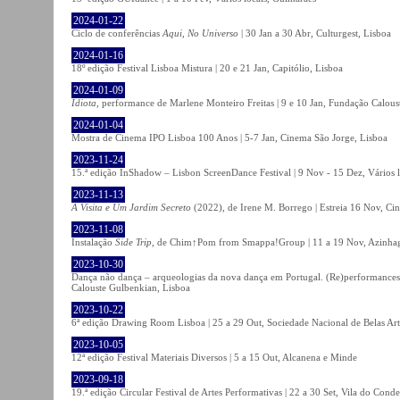
2024-01-22
Ciclo de conferências
Aqui, No Universo
| 30 Jan a 30 Abr, Culturgest, Lisboa
2024-01-16
18º edição Festival Lisboa Mistura | 20 e 21 Jan, Capitólio, Lisboa
2024-01-09
Idiota
, performance de Marlene Monteiro Freitas | 9 e 10 Jan, Fundação Calou
2024-01-04
Mostra de Cinema IPO Lisboa 100 Anos | 5-7 Jan, Cinema São Jorge, Lisboa
2023-11-24
15.ª edição InShadow – Lisbon ScreenDance Festival | 9 Nov - 15 Dez, Vários l
2023-11-13
A Visita e Um Jardim Secreto
(2022), de Irene M. Borrego | Estreia 16 Nov, Ci
2023-11-08
Instalação
Side Trip
, de Chim↑Pom from Smappa!Group | 11 a 19 Nov, Azinhaga
2023-10-30
Dança não dança – arqueologias da nova dança em Portugal. (Re)performances,
Calouste Gulbenkian, Lisboa
2023-10-22
6ª edição Drawing Room Lisboa | 25 a 29 Out, Sociedade Nacional de Belas Art
2023-10-05
12ª edição Festival Materiais Diversos | 5 a 15 Out, Alcanena e Minde
2023-09-18
19.ª edição Circular Festival de Artes Performativas | 22 a 30 Set, Vila do Conde