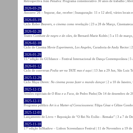
Retrospectiva João Penalva: Programa comemorativo 30 anos de trabalho | Abri
2026-03-29
Anozero’26 – Segurar, dar, receber | Inauguração: 11 e 12 abril, vários locais
2026-03-19
Ciclo
Rober Beavers, o cinema como revelação
| 23 a 28 de Março, Cinemateca
2026-02-28
Teatro
Combate de negro e de cães
, de Bernard-Marie Koltès | 5 a 15 de março,
2026-02-18
Ciclo de Cinema
Movie Experiments, Los Angeles
, Curadoria de Andy Rector | 2
2026-01-29
15.ª edição do GUIdance – Festival Internacional de Dança Contemporânea | 5 
2026-01-12
Ciclo de conversas
Podia ser na TATE mas é aqui
| 13 Jan a 29 Jun, São Luiz T
2025-12-29
Ciclo
Maya Deren: No cinema posso fazer o mundo dançar
| 2 a 10 de Janeiro
2025-12-15
Sessões especiais de
O Riso e a Faca
, de Pedro Pinho| De 14 de dezembro de 20
2025-12-11
Programa público
Art is a Matter of Consciousness
: Filipa César e Céline Cond
2025-12-01
Lançamento de Livro + Reposição de “O Rei No Exílio - Remake” | 3 a 7 de D
2025-11-18
17ª edição InShadow – Lisbon Screendance Festival | 11 de Novembro a 19 de