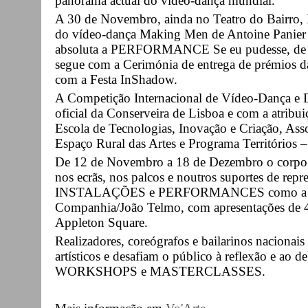
panorama actual do vídeo-dança mundial.
A 30 de Novembro, ainda no Teatro do Bair
do vídeo-dança Making Men de Antoine Panier e
absoluta a PERFORMANCE Se eu pudesse, de Ce
segue com a Cerimónia de entrega de prémios d
com a Festa InShadow.
A Competição Internacional de Vídeo-Dança e 
oficial da Conserveira de Lisboa e com a atribu
Escola de Tecnologias, Inovação e Criação, As
Espaço Rural das Artes e Programa Territórios 
De 12 de Novembro a 18 de Dezembro o corpo e
nos ecrãs, nos palcos e noutros suportes de r
INSTALAÇÕES e PERFORMANCES como a Tri
Companhia/João Telmo, com apresentações de 4
Appleton Square.
Realizadores, coreógrafos e bailarinos nacionai
artísticos e desafiam o público à reflexão e a
WORKSHOPS e MASTERCLASSES.