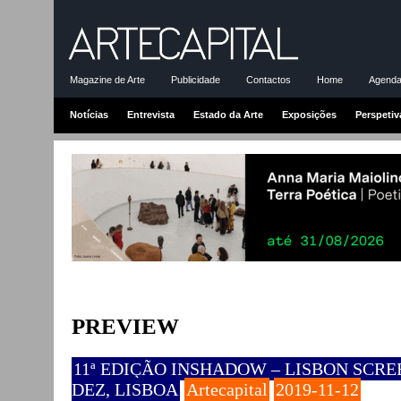
Magazine de Arte
Publicidade
Contactos
Home
Agenda-
Notícias
Entrevista
Estado da Arte
Exposições
Perspetiv
PREVIEW
11ª EDIÇÃO INSHADOW – LISBON SCREE
DEZ, LISBOA
Artecapital
2019-11-12