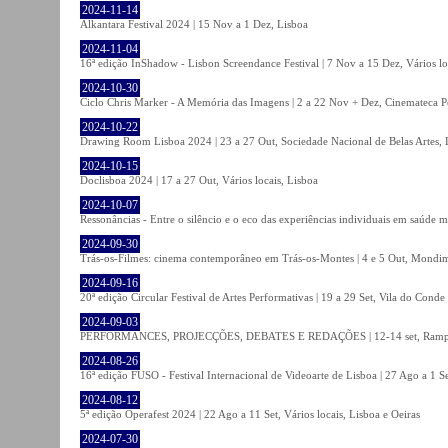
2024-11-14
Alkantara Festival 2024 | 15 Nov a 1 Dez, Lisboa
2024-11-04
16ª edição InShadow - Lisbon Screendance Festival | 7 Nov a 15 Dez, Vários lo
2024-10-30
Ciclo Chris Marker - A Memória das Imagens | 2 a 22 Nov + Dez, Cinemateca P
2024-10-22
Drawing Room Lisboa 2024 | 23 a 27 Out, Sociedade Nacional de Belas Artes, 
2024-10-15
Doclisboa 2024 | 17 a 27 Out, Vários locais, Lisboa
2024-10-07
Ressonâncias - Entre o silêncio e o eco das experiências individuais em saúde 
2024-09-30
Trás-os-Filmes: cinema contemporâneo em Trás-os-Montes | 4 e 5 Out, Mondi
2024-09-16
20ª edição Circular Festival de Artes Performativas | 19 a 29 Set, Vila do Conde
2024-09-03
PERFORMANCES, PROJECÇÕES, DEBATES E REDAÇÕES | 12-14 set, Rampa
2024-08-26
16ª edição FUSO - Festival Internacional de Videoarte de Lisboa | 27 Ago a 1 Se
2024-08-12
5ª edição Operafest 2024 | 22 Ago a 11 Set, Vários locais, Lisboa e Oeiras
2024-07-30