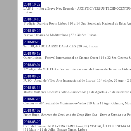
2018-10-22
LAB#1 – « For a Brave New Brussels » ARTISTIC VERSUS TECHNOCENTRI
Lisboa
2018-10-10
1ª edição Drawing Room Lisboa | 10 a 14 Out, Sociedade Nacional de Belas Art
2018-09-26
Festival Olhares do Mediterrâneo | 27 a 30 Set, Lisboa
2018-09-19
9a EDIÇÃO DO BAIRRO DAS ARTES | 20 Set, Lisboa
2018-09-13
Queer Lisboa – Festival Internacional de Cinema Queer | 14 a 22 Set, Cinema 
2018-09-04
12ª edição do MOTELX - Festival Internacional de Cinema de Terror de Lisboa 
2018-08-27
FUSO - Anual de Vídeo Arte Internacional de Lisboa | 10.ª edição, 28 Ago > 2 
2018-08-14
Mostra Mulheres Cineastas Latino-Americanas
| 7 de Agosto a 26 de Setembro 
2018-07-16
Citemor — 40º Festival de Montemor-o-Velho | 19 Jul a 11 Ago, Coimbra, Mon
2018-07-02
Pieter Hugo,
Between the Devil and the Deep Blue Sea - Entre a Espada e a Pa
2018-05-29
Ciclo de Cinema PRIMAVERA TARDIA — (RE) VISITAÇÃO DO CINEMA JAPONÊS
| 31 Maio > 11 de Julho, Espaço Nimas, Lisboa