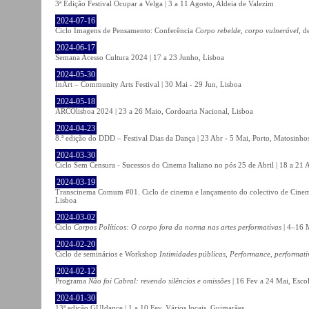
3ª Edição Festival Ocupar a Velga | 3 a 11 Agosto, Aldeia de Valezim
2024-07-16
Ciclo Imagens de Pensamento: Conferência
Corpo rebelde, corpo vulnerável
, d
2024-06-17
Semana Acesso Cultura 2024 | 17 a 23 Junho, Lisboa
2024-05-30
InArt – Community Arts Festival | 30 Mai - 29 Jun, Lisboa
2024-05-18
ARCOlisboa 2024 | 23 a 26 Maio, Cordoaria Nacional, Lisboa
2024-04-23
8.ª edição do DDD – Festival Dias da Dança | 23 Abr - 5 Mai, Porto, Matosinho
2024-03-30
Ciclo Sem Censura - Sucessos do Cinema Italiano no pós 25 de Abril | 18 a 21
2024-03-19
Transcinema Comum #01. Ciclo de cinema e lançamento do colectivo de Cine
Lisboa
2024-03-02
Ciclo
Corpos Políticos: O corpo fora da norma nas artes performativas
| 4–16 M
2024-02-20
Ciclo de seminários e Workshop
Intimidades públicas, Performance, performati
2024-02-12
Programa
Não foi Cabral: revendo silêncios e omissões
| 16 Fev a 24 Mai, Escol
2024-01-30
13ª edição GUIdance | 1 a 10 Fev, Vários locais, Guimarães