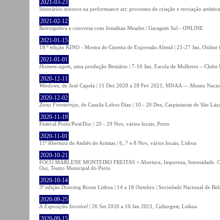
2021-03-23
Itinerários sonoros na performance art: processos de criação e recriação artíst
2021-02-12
Retrospetiva e conversa com Jonathan Meades | Garagem Sul - ONLINE
2021-01-15
18.ª edição KINO - Mostra de Cinema de Expressão Alemã | 21-27 Jan, Online (
2021-01-01
Homem-agem
, uma produção Bestiário | 7-10 Jan, Escola de Mulheres – Clube 
2020-12-11
Windows
, de José Capela | 11 Dez 2020 a 28 Fev 2021, MNAA — Museu Nacion
2020-12-02
Zona Fronteiriça
, de Camila Lobos Díaz | 10 - 20 Dez, Carpintarias de São Láz
2020-11-19
Festival Porto/Post/Doc | 20 - 29 Nov, vários locais, Porto
2020-11-01
11ª Abertura de Ateliês de Artistas | 6, 7 e 8 Nov, vários locais, Lisboa
2020-10-21
FOCO MARLENE MONTEIRO FREITAS + Abertura, Impureza, Intensidade. Olhare
Out, Teatro Municipal do Porto
2020-10-14
3ª edição Drawing Room Lisboa | 14 a 18 Outubro | Sociedade Nacional de Bela
2020-09-25
A Exposição Invisível
| 26 Set 2020 a 10 Jan 2021, Culturgest, Lisboa
2020-09-15