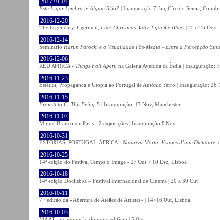
2017-01-04
Este Lugar Lembra-te Algum Sítio?
| Inauguração 7 Jan, Círculo Sereia, Coimb
2016-12-20
The Legendary Tigerman,
Fuck Christmas Baby, I got the Blues
| 23 e 25 Dez
2016-12-14
Seminário
Harun Farocki e a Visualidade Pós-Media – Entre a Percepção Sinté
2016-12-06
RED AFRICA -
Things Fall Apart
, na Galeria Avenida da Índia | Inauguração:
2016-11-23
Estética, Propaganda e Utopia no Portugal de António Ferro | Inauguração: 26 
2016-11-15
From A to C; This Being B
| Inauguração: 17 Nov, Manchester
2016-11-07
Miguel Branco em Paris - 2 exposições | Inauguração 8 Nov
2016-10-31
ESTÓRIAS: PORTUGAL-ÁFRICA -
Natureza Morta. Visages d’une Dictature
, 
2016-10-25
14ª edição do Festival Temps d´Image - 27 Out > 10 Dez, Lisboa
2016-10-18
14ª edição Doclisboa – Festival Internacional de Cinema | 20 a 30 Out
2016-10-11
7.ª edição da «Abertura de Ateliês de Artistas» | 14>16 Out, Lisboa
2016-10-03
MAAT - inauguração do novo edifício | 5 Out