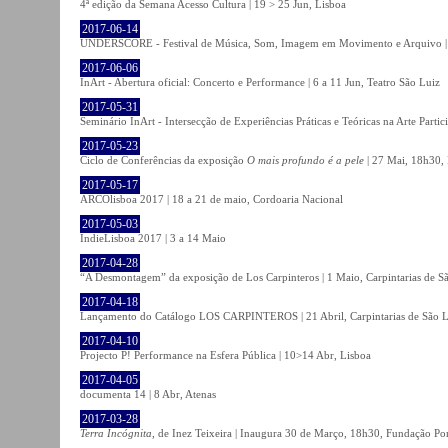
4ª edição da Semana Acesso Cultura | 19 > 25 Jun, Lisboa
2017-06-14
UNDERSCORE - Festival de Música, Som, Imagem em Movimento e Arquivo | 1
2017-06-06
InArt - Abertura oficial: Concerto e Performance | 6 a 11 Jun, Teatro São Luiz
2017-05-31
Seminário InArt - Intersecção de Experiências Práticas e Teóricas na Arte Part
2017-05-23
Ciclo de Conferências da exposição
O mais profundo é a pele
| 27 Mai, 18h30, 
2017-05-17
ARCOlisboa 2017 | 18 a 21 de maio, Cordoaria Nacional
2017-05-03
IndieLisboa 2017 | 3 a 14 Maio
2017-04-28
“A Desmontagem” da exposição de Los Carpinteros | 1 Maio, Carpintarias de S
2017-04-18
Lançamento do Catálogo LOS CARPINTEROS | 21 Abril, Carpintarias de São 
2017-04-10
Projecto P! Performance na Esfera Pública | 10>14 Abr, Lisboa
2017-04-05
documenta 14 | 8 Abr, Atenas
2017-03-28
Terra Incógnita
, de Inez Teixeira | Inaugura 30 de Março, 18h30, Fundação P