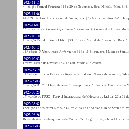
2025-11-11
4.ª edição Festival Futurama | 14 e 29 de Novembro, Beja, Mértola (Mina de S
2025-11-06
MOON - Festival Internacional de Videopoesia | 8 e 9 de novembro 2025, Temp
2025-11-02
1ª Parte do Ciclo
Cinema Experimental Português: O Cinema dos Artistas, Anos
2025-10-19
8.ª edição Drawing Room Lisboa | 23 a 26 Out, Sociedade Nacional de Belas Ar
2025-10-13
11.ª edição
O Museu como Performance
| 18 e 19 de outubro, Museu de Serral
2025-10-03
Festival Materiais Diversos | 3 a 12 Out, Minde & Alcanena
2025-09-19
21.ª edição Circular Festival de Artes Performativas | 20—27 de setembro, Vila
2025-09-03
5.ª edição BoCA – Bienal de Artes Contemporânea | 10 Set a 26 Out, Lisboa e 
2025-08-23
17ª edição do FUSO - Festival Internacional de Videoarte de Lisboa | 26 a 31 d
2025-08-02
6ª edição do Operafest Lisboa e Oeiras 2025 | 7 de Agosto a 16 de Setembro, vá
2025-06-26
Bienal de Arte Contemporânea da Maia 2025 - Fulgor | 3 de julho a 14 setemb
2025-06-03