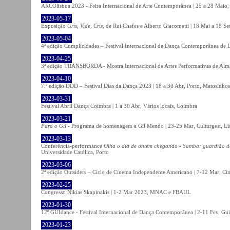
ARCOlisboa 2023 - Feira Internacional de Arte Contemporânea | 25 a 28 Maio,
2023-05-17
Exposição
Gris, Vide, Cris
, de Rui Chafes e Alberto Giacometti | 18 Mai a 18 S
2023-05-04
4ª edição Cumplicidades – Festival Internacional de Dança Contemporânea de L
2023-04-25
3ª edição TRANSBORDA - Mostra Internacional de Artes Performativas de Alma
2023-04-10
7.ª edição DDD – Festival Dias da Dança 2023 | 18 a 30 Abr, Porto, Matosinhos
2023-03-31
Festival Abril Dança Coimbra | 1 a 30 Abr, Vários locais, Coimbra
2023-03-21
Para o Gil
- Programa de homenagem a Gil Mendo | 23-25 Mar, Culturgest, Li
2023-03-13
Conferência-performance
Olha o dia de ontem chegando - Samba: guardião 
Universidade Católica, Porto
2023-03-06
2ª edição Outsiders – Ciclo de Cinema Independente Americano | 7-12 Mar, C
2023-02-25
Congresso Nikias Skapinakis | 1-2 Mar 2023, MNAC e FBAUL
2023-01-30
12º GUIdance - Festival Internacional de Dança Contemporânea | 2-11 Fev, Gu
2023-01-23