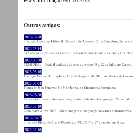
Mais informação em
Vo'Arte
.
Outros artigos:
2026-07-28
7ª edição Operafest Lisboa & Oeiras | 5 de Agosto a 11 de Setembro, Oeiras e L
2026-07-14
34.ª edição Curtas Vila do Conde – Festival Internacional de Cinema | 17 e 26 
2026-06-30
TEMPORAL - Festival dedicado às artes do tempo | 9 a 12 de Julho no Espaço
2026-06-16
1ª edição Festival Art Explora | 18 a 28 de junho de 2026, na Marina de Cascais
2026-06-04
Filmes de João Penalva | 8 e 9 de Junho, na Cinemateca Portuguesa
2026-05-28
Exposição
quarenta dias sem deus
, de Inez Teixeira | Inauguração 29 de maio
2026-05-19
Ciclo matéria leve 2026 - Sobre imagem e imaginação nas artes performativas |
2026-05-07
3.ª edição Bienal de Arte e Tecnologia INDEX | 7 a 17 de maio, em Braga
2026-04-16