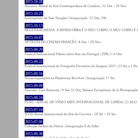
2015-10-28
Anozero: Bienal de Arte Contemporânea de Coimbra | 31 Out > 29 Nov
2015-10-21
Interregnum
, de Stan Douglas | Inauguração: 21 Out, 19h
2015-10-13
HELENA ALMEIDA: A MINHA OBRA É O MEU CORPO, O MEU CORPO É A MIN
2015-10-07
16ª FESTA DO CINEMA FRANCÊS | 8 Out > 29 Nov
2015-09-29
Festival Internacional Filmes sobre Arte em Portugal | ZDB, 1>4 Out
2015-09-22
Festival Internacional de Fotografia Encontros da Imagem 2015 | 23 Set a 1 N
2015-09-16
Novas exposições na Plataforma Revólver | Inauguração 17 Set
2015-09-09
Disorder
, Caio Reisewitz | 9 Set>31 Out, Maison Européenne de la Photographi
2015-08-24
FUSO – ANUAL DE VÍDEO ARTE INTERNACIONAL DE LISBOA | 25 AGO 
2015-07-14
XVIII Bienal Internacional de Arte de Cerveira - 18 Jul > 19 Set
2015-07-06
Colecção Jardins da Vitória | Inauguração 8 de Julho
2015-06-30
Festival Silêncio, 2>5 de Julho, Cais do Sodré