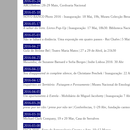
2016-05-24
ARCOlisboa | 26-29 Maio, Cordoaria Nacional
2016-05-18
NOVO BANCO Photo 2016 - Inauguração: 18 Mai, 19h, Museu Colecção Bera
2016-05-17
A saltar do livro. Livros Pop-Up
| Inauguração: 17 Mai, 18h30. Biblioteca Naci
2016-05-03
Não te faltará a distância. Uma exposição em quatro passos - Rui Chafes | 5 Mai 
2016-04-27
Gala
de Jérôme Bel | Teatro Maria Matos | 27 a 29 de Abril, às 21h30
2016-04-25
Maxamba
, de Suzanne Barnard e Sofia Borges | Indie Lisboa 2016: 30 Abr
2016-04-22
You disappeared in complete silence
, de Christiane Peschek / Inauguração: 22 
2016-04-12
Inquéritos ao Território: Paisagem e Povoamento
| Museu Nacional de Etnolog
2016-04-05
Um apartamento à Estrela
- Mobiliário de Miguel Jacobetty | Inauguração 7 Abr
2016-03-28
preso por ter cão / preso por não ter
| Conferências, 1>29 Abr, fundação carmo
2016-03-16
Michael Clark Company, 19 e 20 Mar, Casa de Serralves
2016-03-08
FACA 2016 - Festa de Antropologia Cinema e Arte, 10>12 Março