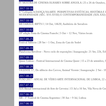
IV MOSTRA DE CINEMA OLHARES SOBRE ANGOLA | 25 e 26 de Outubro
2017-10-16
4.º Colóquio A DANÇA NA ARTE: PERSPETIVAS ESTÉTICAS, HISTÓRIA
MODERNIDADE (SÉC. XVI-XVIII) E CONTEMPORANEIDADE (XIX-XXI) | 21 O
2017-10-10
METABOLIC RIFTS I | 14 Out, 14h30, Auditório de Serralves
2017-10-02
18ª edição Festa do Cinema Francês | 5 Out > 12 Nov, Vários locais
2017-09-25
Festival Silêncio | 28 Set > 1 Out, Zona do Cais do Sodré
2017-09-19
Plataforma Revólver - Novo ciclo de exposições | Inauguração: 21 Set, 22h, Edi
2017-09-11
Queer Lisboa – Festival Internacional de Cinema Queer | 15 a 23 de setembro,
2017-08-29
VICENTE´17, Do silêncio dos Corvos, Animal Vicente | Inauguração: 2 Set - 
2017-08-21
FUSO 2017 - ANUAL DE VÍDEO ARTE INTERNACIONAL DE LISBOA, 22 a 
2017-07-12
XIX Bienal Internacional de Arte de Cerveira | 15 Jul a 16 Set, Vila Nova de Ce
2017-06-28
AR - 3° Festival de Cinema Argentino | 30 Jun > 9 Jul, Lisboa
2017-06-19