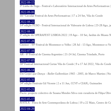
2022-09-15
3º Linha de Fuga - Festival e Laboratório Internacional de Artes Performativas 
2022-09-06
18.º Circular Festival de Artes Performativas | 17 a 24 Set, Vila do Conde
2022-08-22
14ª edição FUSO - Festival Internacional de Videoarte de Lisboa | 23-28 Ago, j
2022-08-17
3ª edição do OPERAFEST LISBOA 2022 | 19 Ago - 10 Set, Jardim do Museu Na
2022-07-28
Citemor - 44º Festival de Montemor-o-Velho | 28 Jul - 13 Ago, Montemor-o-Ve
2022-07-16
AR - 6ª Festival de Cinema Argentino | 21-24 Jul, Cinema Trindade, Porto
2022-07-05
30º Festival Internacional Curtas Vila do Conde | 9 a 17 Jul 2022, Vila do Cond
2022-06-14
Um Corpo que Dança - Ballet Gulbenkian 1965 - 2005
, de Marco Martins | No
2022-05-31
34ª edição Festivais Gil Vicente | 2 a 11 Jun, CCVF e CIAJG, Guimarães
2022-05-21
Pacto
: projecto colectivo de Susana Mendes Silva com curadoria de Filipa Oli
2022-05-17
JUSTLX - Feira de Arte Contemporânea de Lisboa | 19 a 22 Maio, Centro de C
2022-04-29