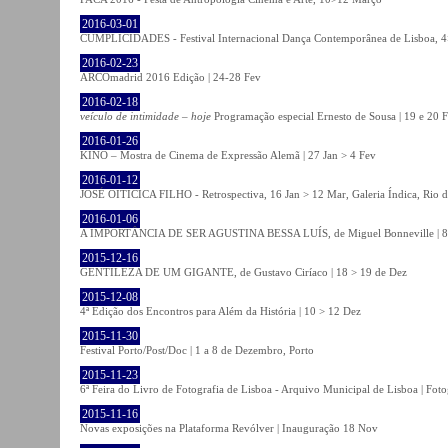
2016-03-01
CUMPLICIDADES - Festival Internacional Dança Contemporânea de Lisboa, 
2016-02-23
ARCOmadrid 2016 Edição | 24-28 Fev
2016-02-18
veículo de intimidade – hoje
Programação especial Ernesto de Sousa | 19 e 20 
2016-01-26
KINO – Mostra de Cinema de Expressão Alemã | 27 Jan > 4 Fev
2016-01-12
JOSÉ OITICICA FILHO - Retrospectiva, 16 Jan > 12 Mar, Galeria Índica, Rio d
2016-01-06
A IMPORTÂNCIA DE SER AGUSTINA BESSA LUÍS, de Miguel Bonneville | 8>1
2015-12-16
GENTILEZA DE UM GIGANTE, de Gustavo Ciríaco | 18 > 19 de Dez
2015-12-08
4ª Edição dos Encontros para Além da História | 10 > 12 Dez
2015-11-30
Festival Porto/Post/Doc | 1 a 8 de Dezembro, Porto
2015-11-23
6ª Feira do Livro de Fotografia de Lisboa - Arquivo Municipal de Lisboa | Fot
2015-11-16
Novas exposições na Plataforma Revólver | Inauguração 18 Nov