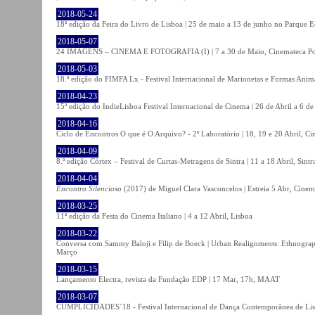
2018-05-24
18ª edição da Feira do Livro de Lisboa | 25 de maio a 13 de junho no Parque 
2018-05-07
24 IMAGENS – CINEMA E FOTOGRAFIA (I) | 7 a 30 de Maio, Cinemateca Po
2018-05-03
18.ª edição do FIMFA Lx - Festival Internacional de Marionetas e Formas Anim
2018-04-23
15ª edição do IndieLisboa Festival Internacional de Cinema | 26 de Abril a 6 d
2018-04-16
Ciclo de Encontros O que é O Arquivo? - 2º Laboratório | 18, 19 e 20 Abril, C
2018-04-09
8.ª edição Córtex – Festival de Curtas-Metragens de Sintra | 11 a 18 Abril, Sintr
2018-04-04
Encontro Silencioso
(2017) de Miguel Clara Vasconcelos | Estreia 5 Abr, Cinem
2018-03-25
11ª edição da Festa do Cinema Italiano | 4 a 12 Abril, Lisboa
2018-03-22
Conversa com Sammy Baloji e Filip de Boeck | Urban Realignments: Ethnographi
Março
2018-03-15
Lançamento Electra, revista da Fundação EDP | 17 Mar, 17h, MAAT
2018-03-07
CUMPLICIDADES´18 - Festival Internacional de Dança Contemporânea de Lisb