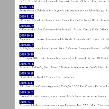
17.ª KINO – Mostra de Cinema de Expressão Alemã | 29 Jan a 5 Fev, Cinema Sã
2020-01-08
Anarquismos
e
Habrás de ir a la guerra que empieza hoy
, de Pablo Fidalgo | 9 
2019-11-12
11ª edição InShadow – Lisbon ScreenDance Festival | 12 Nov a 18 Dez, Lisboa
2019-10-29
O Fio Invisível: Arte Contemporânea Portugal – Macau, China | 30 Out 2019 
2019-10-24
Amadora BD - Festival Internacional de Banda Desenhada - 30ª edição | 24 Ou
2019-10-09
2a Edição Drawing Room Lisboa | 10 a 13 Outubro, Sociedade Nacional de Bel
2019-09-10
13.ª edição MOTELX – Festival Internacional de Cinema de Terror | 10-15 Set,
2019-09-06
Exposição
Indústria, Arte e Letras. 250 Anos da Imprensa Nacional
| 6 Set - 2
2019-06-28
Blank
, de Irma Blank | 29 Jun a 8 Set, Culturgest
2019-06-17
AR - Festival de Cinema Argentino | 5ª edição: 20-23 Jun, Cinema São Jorge Li
2019-06-03
Fernando Lemos – exposições e eventos | 4, 5, 6 Junho, vários locais, Lisboa
2019-05-27
Artavazd Pelechian - retrospetiva integral e masterclass | 27-31 Maio, Cinemat