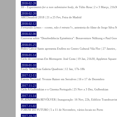
2018-02-28
X6 - Experiments for a non submissive body
, de Túlio Rosa | 2 e 3 Março, 21h3
2018-02-20
ARCOmadrid 2018 | 21 a 25 Fev, Feira de Madrid
2018-02-12
Fernando Lemos – «como, não é retrato?»
, antestreia do filme de Jorge Silv
2018-02-06
Conversa sobre “Desobediência Epistémica”: Bonaventure Ndikung e Paul G
2018-01-25
Pedro Cabral Santo apresenta
Endless
no Centro Cultural Vila Flor | 27 Janeiro,
2018-01-14
Ciclo de conversas
Em Montagem
: José Costa | 19 Jan, 21h30, Appleton Square
2018-01-10
Emily Wardill na Galeria Quadrum | 12 Jan, 17h-18h
2017-12-13
Estreia Nacional: Yvonne Rainer em Serralves | 16 e 17 de Dezembro
2017-11-23
Ciclo A Gulbenkian e o Cinema Português | 25 Nov a 3 Dez, Gulbenkian
2017-11-14
PLATAFORMA REVÓLVER | Inauguração: 16 Nov, 22h, Edifício Transboavista
2017-11-02
FÓRUM DO FUTURO | 5 a 11 de Novembro, vários locais no Porto
2017-10-24