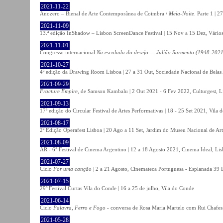
2021-11-22
Anozero – Bienal de Arte Contemporânea de Coimbra /
Meia-Noite
. Parte 1 | 
2021-11-09
13.ª edição InShadow – Lisbon ScreenDance Festival | 15 Nov a 15 Dez, Vários
2021-11-01
Congresso internacional
Na escalada do desejo — Julião Sarmento (1948-2021
2021-10-27
4ª edição da Drawing Room Lisboa | 27 a 31 Out, Sociedade Nacional de Belas 
2021-09-29
Fracture Empire
, de Samson Kambalu | 2 Out 2021 - 6 Fev 2022, Culturgest, L
2021-09-13
17ª edição do Circular Festival de Artes Performativas | 18 - 25 Set 2021, Vila
2021-08-17
2ª Edição Operafest Lisboa | 20 Ago a 11 Set, Jardim do Museu Nacional de Art
2021-08-09
AR - 6° Festival de Cinema Argentino | 12 a 18 Agosto 2021, Cinema Ideal, Li
2021-07-27
Ciclo
Por uma canção
| 2 a 21 Agosto, Cinemateca Portuguesa - Esplanada 39 
2021-07-15
29º Festival Curtas Vila do Conde | 16 a 25 de julho, Vila do Conde
2021-06-14
Ciclo
Palavra, Ferro e Fogo
- conversa de Rosa Maria Martelo com Rui Chafes |
2021-05-28