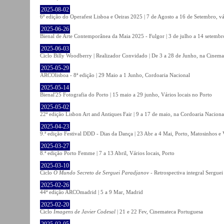
2025-08-02
6ª edição do Operafest Lisboa e Oeiras 2025 | 7 de Agosto a 16 de Setembro, vá
2025-06-26
Bienal de Arte Contemporânea da Maia 2025 - Fulgor | 3 de julho a 14 setemb
2025-06-03
Ciclo Billy Woodberry | Realizador Convidado | De 3 a 28 de Junho, na Cinema
2025-05-29
ARCOlisboa - 8ª edição | 29 Maio a 1 Junho, Cordoaria Nacional
2025-05-14
Bienal'25 Fotografia do Porto | 15 maio a 29 junho, Vários locais no Porto
2025-05-02
22ª edição Lisbon Art and Antiques Fair | 9 a 17 de maio, na Cordoaria Naciona
2025-04-23
9.ª edição Festival DDD - Dias da Dança | 23 Abr a 4 Mai, Porto, Matosinhos e
2025-03-27
8.ª edição Porto Femme | 7 a 13 Abril, Vários locais, Porto
2025-03-10
Ciclo
O Mundo Secreto de Serguei Paradjanov
- Retrospectiva integral Sergu
2025-02-26
44ª edição ARCOmadrid | 5 a 9 Mar, Madrid
2025-02-20
Ciclo
Imagens de Javier Codesal
| 21 e 22 Fev, Cinemateca Portuguesa
2025-02-05