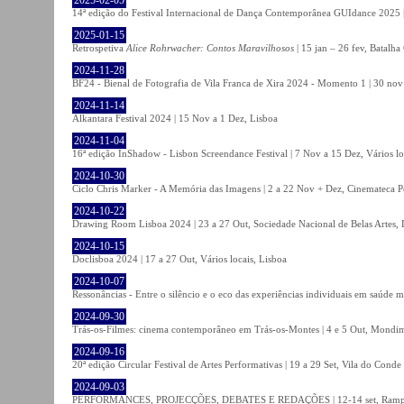
14ª edição do Festival Internacional de Dança Contemporânea GUIdance 2025 |
2025-01-15
Retrospetiva
Alice Rohrwacher: Contos Maravilhosos
| 15 jan – 26 fev, Batalh
2024-11-28
BF24 - Bienal de Fotografia de Vila Franca de Xira 2024 - Momento 1 | 30 nov 
2024-11-14
Alkantara Festival 2024 | 15 Nov a 1 Dez, Lisboa
2024-11-04
16ª edição InShadow - Lisbon Screendance Festival | 7 Nov a 15 Dez, Vários lo
2024-10-30
Ciclo Chris Marker - A Memória das Imagens | 2 a 22 Nov + Dez, Cinemateca P
2024-10-22
Drawing Room Lisboa 2024 | 23 a 27 Out, Sociedade Nacional de Belas Artes, 
2024-10-15
Doclisboa 2024 | 17 a 27 Out, Vários locais, Lisboa
2024-10-07
Ressonâncias - Entre o silêncio e o eco das experiências individuais em saúde 
2024-09-30
Trás-os-Filmes: cinema contemporâneo em Trás-os-Montes | 4 e 5 Out, Mondi
2024-09-16
20ª edição Circular Festival de Artes Performativas | 19 a 29 Set, Vila do Conde
2024-09-03
PERFORMANCES, PROJECÇÕES, DEBATES E REDAÇÕES | 12-14 set, Rampa