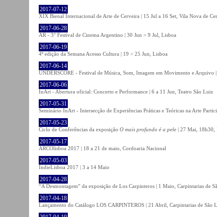
2017-07-12
XIX Bienal Internacional de Arte de Cerveira | 15 Jul a 16 Set, Vila Nova de Ce
2017-06-28
AR - 3° Festival de Cinema Argentino | 30 Jun > 9 Jul, Lisboa
2017-06-19
4ª edição da Semana Acesso Cultura | 19 > 25 Jun, Lisboa
2017-06-14
UNDERSCORE - Festival de Música, Som, Imagem em Movimento e Arquivo | 1
2017-06-06
InArt - Abertura oficial: Concerto e Performance | 6 a 11 Jun, Teatro São Luiz
2017-05-31
Seminário InArt - Intersecção de Experiências Práticas e Teóricas na Arte Part
2017-05-23
Ciclo de Conferências da exposição
O mais profundo é a pele
| 27 Mai, 18h30, 
2017-05-17
ARCOlisboa 2017 | 18 a 21 de maio, Cordoaria Nacional
2017-05-03
IndieLisboa 2017 | 3 a 14 Maio
2017-04-28
“A Desmontagem” da exposição de Los Carpinteros | 1 Maio, Carpintarias de S
2017-04-18
Lançamento do Catálogo LOS CARPINTEROS | 21 Abril, Carpintarias de São 
2017-04-10