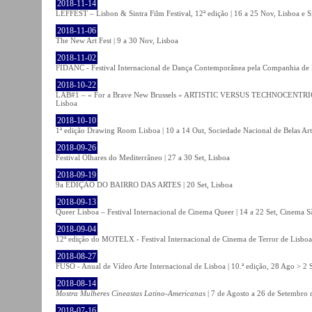
2018-11-14
LEFFEST – Lisbon & Sintra Film Festival, 12ª edição | 16 a 25 Nov, Lisboa e S
2018-11-06
The New Art Fest | 9 a 30 Nov, Lisboa
2018-11-02
FIDANC - Festival Internacional de Dança Contemporânea pela Companhia de
2018-10-22
LAB#1 – « For a Brave New Brussels » ARTISTIC VERSUS TECHNOCENTRI
Lisboa
2018-10-10
1ª edição Drawing Room Lisboa | 10 a 14 Out, Sociedade Nacional de Belas Art
2018-09-26
Festival Olhares do Mediterrâneo | 27 a 30 Set, Lisboa
2018-09-19
9a EDIÇÃO DO BAIRRO DAS ARTES | 20 Set, Lisboa
2018-09-13
Queer Lisboa – Festival Internacional de Cinema Queer | 14 a 22 Set, Cinema 
2018-09-04
12ª edição do MOTELX - Festival Internacional de Cinema de Terror de Lisboa 
2018-08-27
FUSO - Anual de Vídeo Arte Internacional de Lisboa | 10.ª edição, 28 Ago > 2 
2018-08-14
Mostra Mulheres Cineastas Latino-Americanas
| 7 de Agosto a 26 de Setembro 
2018-07-16