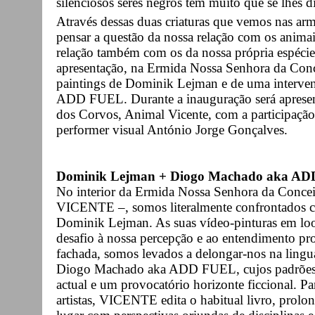
silenciosos seres negros têm muito que se lhes 
Através dessas duas criaturas que vemos nas ar
pensar a questão da nossa relação com os anima
relação também com os da nossa própria espécie
apresentação, na Ermida Nossa Senhora da Con
paintings de Dominik Lejman e de uma interve
ADD FUEL. Durante a inauguração será apresen
dos Corvos, Animal Vicente, com a participação, 
performer visual António Jorge Gonçalves.
Dominik Lejman + Diogo Machado aka A
No interior da Ermida Nossa Senhora da Concei
VICENTE –, somos literalmente confrontados co
Dominik Lejman. As suas vídeo-pinturas em loo
desafio à nossa percepção e ao entendimento pr
fachada, somos levados a delongar-nos na lingu
Diogo Machado aka ADD FUEL, cujos padrões a
actual e um provocatório horizonte ficcional. Pa
artistas, VICENTE edita o habitual livro, prolo