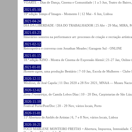
VOARTE – Dias de Dança, Cinema e Comunidade | 1 a 5 Jun, Teatro do Bairro,
2021-05-10
19ª edição Temps d’Images - Momento I | 12 Mai - 6 Jun, Lisboa
2021-04-24
DIA DA LIBERDADE / DIA DO TRABALHADOR | 25 Abr - 29 Mai, MIRA, P
2021-03-23
Itinerários sonoros na performance art: processos de criação e recriação artíst
2021-02-12
Retrospetiva e conversa com Jonathan Meades | Garagem Sul - ONLINE
2021-01-15
18.ª edição KINO - Mostra de Cinema de Expressão Alemã | 21-27 Jan, Online (
2021-01-01
Homem-agem
, uma produção Bestiário | 7-10 Jan, Escola de Mulheres – Clube 
2020-12-11
Windows
, de José Capela | 11 Dez 2020 a 28 Fev 2021, MNAA — Museu Nacion
2020-12-02
Zona Fronteiriça
, de Camila Lobos Díaz | 10 - 20 Dez, Carpintarias de São Láz
2020-11-19
Festival Porto/Post/Doc | 20 - 29 Nov, vários locais, Porto
2020-11-01
11ª Abertura de Ateliês de Artistas | 6, 7 e 8 Nov, vários locais, Lisboa
2020-10-21
FOCO MARLENE MONTEIRO FREITAS + Abertura, Impureza, Intensidade. Olhare