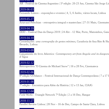
AR - Festival de Cinema Argentino | 5ª edição: 20-23 Jun, Cinema São Jorge Li
2019-06-03
Fernando Lemos – exposições e eventos | 4, 5, 6 Junho, vários locais, Lisboa
2019-05-27
Artavazd Pelechian - retrospetiva integral e masterclass | 27-31 Maio, Cinemat
2019-04-19
DDD – Festival Dias da Dança 2019 | 24 Abr - 12 Mai, Porto, Matosinhos, Gaia
2019-04-10
Constelações: uma coreografia de gestos mínimos
, Curadoria de Ana Rito & Hu
Berardo, Lisboa
2019-03-09
Lançamento do livro
Atlantica: Contemporary art from Angola and its diaspor
d’Água
2019-02-12
Retrospectiva "O Cinema de Michael Snow" | 16 a 28 Fev, Cinemateca
2019-02-06
9ª edição GUIdance – Festival Internacional de Dança Contemporânea | 7 a 17
2019-01-08
7ª edição - Encontros para Além da História | 12 e 13 Jan, CIAJG
2018-12-04
Field Works
- Triangle Network 7ª Edição | 2 a 16 Dez, Hangar
2018-11-27
Parallel Review Lisboa | 28 Nov - 16 de Dez, Campo de Santa Clara, Lisboa