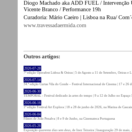
Diogo Machado aka ADD FUEL / Intervenção Ur
Vicente Branco / Performance 19h
Curadoria: Mário Caeiro | Lisboa na Rua/ Com
www.travessadaermida.com
Outros artigos:
2026-07-28
7ª edição Operafest Lisboa & Oeiras | 5 de Agosto a 11 de Setembro, Oeiras e L
2026-07-14
34.ª edição Curtas Vila do Conde – Festival Internacional de Cinema | 17 e 26 
2026-06-30
TEMPORAL - Festival dedicado às artes do tempo | 9 a 12 de Julho no Espaço
2026-06-16
1ª edição Festival Art Explora | 18 a 28 de junho de 2026, na Marina de Cascais
2026-06-04
Filmes de João Penalva | 8 e 9 de Junho, na Cinemateca Portuguesa
2026-05-28
Exposição
quarenta dias sem deus
, de Inez Teixeira | Inauguração 29 de maio