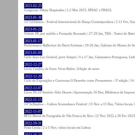
2023-02-25
Congresso Nikias Skapinakis | 1-2 Mar 2023, MNAC e FBAUL
2023-01-30
12º GUIdance - Festival Internacional de Dança Contemporânea | 2-11 Fev, Gu
2023-01-23
S/título #8
, por auéééu e Fernando Roussado | 27-29 Jan, TBA - Teatro do Bair
2023-01-17
Performance
Reflection
de Davis Freeman | 19-26 Jan, Galerias do Museu de Ser
2023-01-03
Ciclo
Jean-Luc Godard, para Sempre
| 4 a 17 Jan, Cinemateca Portuguesa, Lis
2022-12-27
Livro
Confins
, de Enric Vives-Rubio | Edição de autor
2022-12-20
Ciclo de Exposições e Conversas
O Desenho como Pensamento
- 2ª edição | 14
2022-12-07
Livro
Ph.10 António Júlio Duarte
| Apresentação 16 Dez, Biblioteca da Impren
2022-11-15
14º InShadow – Lisbon Screendance Festival | 15 Nov a 15 Dez, Vários locais,
2022-11-07
BF22 Bienal de Fotografia de Vila Franca de Xira | 12 Nov 2022 a 26 Fev 2023, 
2022-10-31
Festa Criola | 2 a 5 Nov, vários locais em Lisboa
2022-10-24