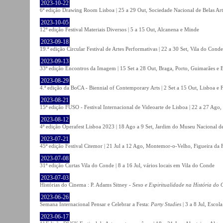
2023-10-22
6ª edição Drawing Room Lisboa | 25 a 29 Out, Sociedade Nacional de Belas Art
2023-10-05
12ª edição Festival Materiais Diversos | 5 a 15 Out, Alcanena e Minde
2023-09-18
19.ª edição Circular Festival de Artes Performativas | 22 a 30 Set, Vila do Conde
2023-09-13
33ª edição Encontros da Imagem | 15 Set a 28 Out, Braga, Porto, Guimarães e 
2023-08-29
4.ª edição da BoCA - Biennial of Contemporary Arts | 2 Set a 15 Out, Lisboa e 
2023-08-21
15ª edição FUSO - Festival Internacional de Videoarte de Lisboa | 22 a 27 Ago, 
2023-08-12
4ª edição Operafest Lisboa 2023 | 18 Ago a 9 Set, Jardim do Museu Nacional de
2023-07-21
45ª edição Festival Citemor | 21 Jul a 12 Ago, Montemor-o-Velho, Figueira da
2023-07-08
31ª edição Curtas Vila do Conde | 8 a 16 Jul, vários locais em Vila do Conde
2023-07-03
Histórias do Cinema : P. Adams Sitney -
Sexo e Espiritualidade na História do
2023-06-26
Semana Internacional Pensar e Celebrar a Festa:
Party Studies
| 3 a 8 Jul, Escol
2023-06-17