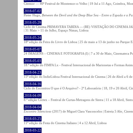
Citemor — 40º Festival de Montemor-o-Velho | 19 Jul a 11 Ago, Coimbra, Mon
2018-07-02
Pieter Hugo,
Between the Devil and the Deep Blue Sea - Entre a Espada e a Pa
2018-05-29
Ciclo de Cinema PRIMAVERA TARDIA — (RE) VISITAÇÃO DO CINEMA JAPONÊS
| 31 Maio > 11 de Julho, Espaço Nimas, Lisboa
2018-05-24
18ª edição da Feira do Livro de Lisboa | 25 de maio a 13 de junho no Parque 
2018-05-07
24 IMAGENS – CINEMA E FOTOGRAFIA (I) | 7 a 30 de Maio, Cinemateca Po
2018-05-03
18.ª edição do FIMFA Lx - Festival Internacional de Marionetas e Formas Anim
2018-04-23
15ª edição do IndieLisboa Festival Internacional de Cinema | 26 de Abril a 6 d
2018-04-16
Ciclo de Encontros O que é O Arquivo? - 2º Laboratório | 18, 19 e 20 Abril, C
2018-04-09
8.ª edição Córtex – Festival de Curtas-Metragens de Sintra | 11 a 18 Abril, Sintr
2018-04-04
Encontro Silencioso
(2017) de Miguel Clara Vasconcelos | Estreia 5 Abr, Cinem
2018-03-25
11ª edição da Festa do Cinema Italiano | 4 a 12 Abril, Lisboa
2018-03-22