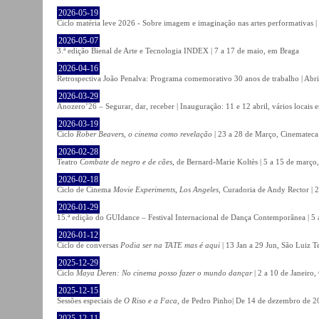
2026-05-19
Ciclo matéria leve 2026 - Sobre imagem e imaginação nas artes performativas |
2026-05-07
3.ª edição Bienal de Arte e Tecnologia INDEX | 7 a 17 de maio, em Braga
2026-04-16
Retrospectiva João Penalva: Programa comemorativo 30 anos de trabalho | Abri
2026-03-29
Anozero’26 – Segurar, dar, receber | Inauguração: 11 e 12 abril, vários locais
2026-03-19
Ciclo
Rober Beavers, o cinema como revelação
| 23 a 28 de Março, Cinemateca
2026-02-28
Teatro
Combate de negro e de cães
, de Bernard-Marie Koltès | 5 a 15 de março,
2026-02-18
Ciclo de Cinema
Movie Experiments, Los Angeles
, Curadoria de Andy Rector | 2
2026-01-29
15.ª edição do GUIdance – Festival Internacional de Dança Contemporânea | 5 
2026-01-12
Ciclo de conversas
Podia ser na TATE mas é aqui
| 13 Jan a 29 Jun, São Luiz T
2025-12-29
Ciclo
Maya Deren: No cinema posso fazer o mundo dançar
| 2 a 10 de Janeiro
2025-12-15
Sessões especiais de
O Riso e a Faca
, de Pedro Pinho| De 14 de dezembro de 20
2025-12-11