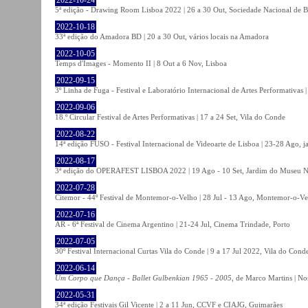
5ª edição - Drawing Room Lisboa 2022 | 26 a 30 Out, Sociedade Nacional de Be
2022-10-18
33ª edição do Amadora BD | 20 a 30 Out, vários locais na Amadora
2022-10-05
Temps d'Images - Momento II | 8 Out a 6 Nov, Lisboa
2022-09-15
3º Linha de Fuga - Festival e Laboratório Internacional de Artes Performativas 
2022-09-06
18.º Circular Festival de Artes Performativas | 17 a 24 Set, Vila do Conde
2022-08-22
14ª edição FUSO - Festival Internacional de Videoarte de Lisboa | 23-28 Ago, j
2022-08-17
3ª edição do OPERAFEST LISBOA 2022 | 19 Ago - 10 Set, Jardim do Museu Na
2022-07-28
Citemor - 44º Festival de Montemor-o-Velho | 28 Jul - 13 Ago, Montemor-o-Ve
2022-07-16
AR - 6ª Festival de Cinema Argentino | 21-24 Jul, Cinema Trindade, Porto
2022-07-05
30º Festival Internacional Curtas Vila do Conde | 9 a 17 Jul 2022, Vila do Cond
2022-06-14
Um Corpo que Dança - Ballet Gulbenkian 1965 - 2005
, de Marco Martins | No
2022-05-31
34ª edição Festivais Gil Vicente | 2 a 11 Jun, CCVF e CIAJG, Guimarães