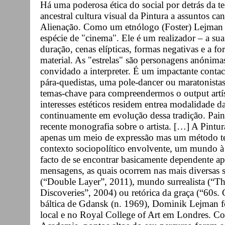
Há uma poderosa ética do social por detrás da 
ancestral cultura visual da Pintura a assuntos c
Alienação. Como um etnólogo (Foster) Lejman 
espécie de "cinema". Ele é um realizador – a sua 
duração, cenas elípticas, formas negativas e a 
material. As "estrelas" são personagens anónima
convidado a interpreter. É um impactante contac
pára-quedistas, uma pole-dancer ou maratonistas
temas-chave para compreendermos o output artí
interesses estéticos residem entrea modalidade da
continuamente em evolução dessa tradição. Pain
recente monografia sobre o artista. […] A Pintur
apenas um meio de expressão mas um método te
contexto sociopolítico envolvente, um mundo à 
facto de se encontrar basicamente dependente ape
mensagens, as quais ocorrem nas mais diversas s
(“Double Layer”, 2011), mundo surrealista (“The
Discoveries”, 2004) ou retórica da graça (“60s.
báltica de Gdansk (n. 1969), Dominik Lejman f
local e no Royal College of Art em Londres. C