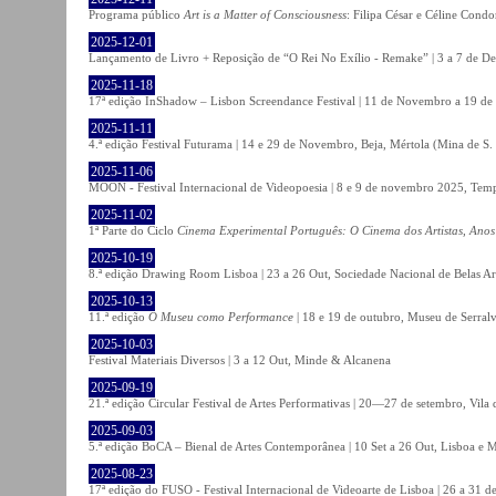
Programa público
Art is a Matter of Consciousness
: Filipa César e Céline Cond
2025-12-01
Lançamento de Livro + Reposição de “O Rei No Exílio - Remake” | 3 a 7 de D
2025-11-18
17ª edição InShadow – Lisbon Screendance Festival | 11 de Novembro a 19 de
2025-11-11
4.ª edição Festival Futurama | 14 e 29 de Novembro, Beja, Mértola (Mina de S
2025-11-06
MOON - Festival Internacional de Videopoesia | 8 e 9 de novembro 2025, Temp
2025-11-02
1ª Parte do Ciclo
Cinema Experimental Português: O Cinema dos Artistas, Anos
2025-10-19
8.ª edição Drawing Room Lisboa | 23 a 26 Out, Sociedade Nacional de Belas Ar
2025-10-13
11.ª edição
O Museu como Performance
| 18 e 19 de outubro, Museu de Serral
2025-10-03
Festival Materiais Diversos | 3 a 12 Out, Minde & Alcanena
2025-09-19
21.ª edição Circular Festival de Artes Performativas | 20—27 de setembro, Vila
2025-09-03
5.ª edição BoCA – Bienal de Artes Contemporânea | 10 Set a 26 Out, Lisboa e 
2025-08-23
17ª edição do FUSO - Festival Internacional de Videoarte de Lisboa | 26 a 31 d