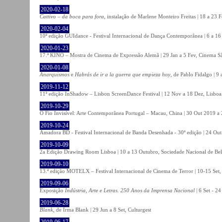
2020-02-18
Cattivo – da boca para fora
, instalação de Marlene Monteiro Freitas | 18 a 23 
2020-02-04
10ª edição GUIdance - Festival Internacional de Dança Contemporânea | 6 a 16
2020-01-23
17.ª KINO – Mostra de Cinema de Expressão Alemã | 29 Jan a 5 Fev, Cinema Sã
2020-01-08
Anarquismos
e
Habrás de ir a la guerra que empieza hoy
, de Pablo Fidalgo | 9 
2019-11-12
11ª edição InShadow – Lisbon ScreenDance Festival | 12 Nov a 18 Dez, Lisboa
2019-10-29
O Fio Invisível: Arte Contemporânea Portugal – Macau, China | 30 Out 2019 
2019-10-24
Amadora BD - Festival Internacional de Banda Desenhada - 30ª edição | 24 Ou
2019-10-09
2a Edição Drawing Room Lisboa | 10 a 13 Outubro, Sociedade Nacional de Bel
2019-09-10
13.ª edição MOTELX – Festival Internacional de Cinema de Terror | 10-15 Set,
2019-09-06
Exposição
Indústria, Arte e Letras. 250 Anos da Imprensa Nacional
| 6 Set - 2
2019-06-28
Blank
, de Irma Blank | 29 Jun a 8 Set, Culturgest
2019-06-17