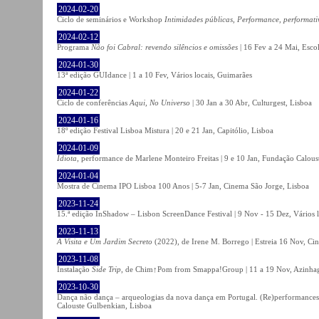
2024-02-20
Ciclo de seminários e Workshop
Intimidades públicas, Performance, performati
2024-02-12
Programa
Não foi Cabral: revendo silêncios e omissões
| 16 Fev a 24 Mai, Escol
2024-01-30
13ª edição GUIdance | 1 a 10 Fev, Vários locais, Guimarães
2024-01-22
Ciclo de conferências
Aqui, No Universo
| 30 Jan a 30 Abr, Culturgest, Lisboa
2024-01-16
18º edição Festival Lisboa Mistura | 20 e 21 Jan, Capitólio, Lisboa
2024-01-09
Idiota
, performance de Marlene Monteiro Freitas | 9 e 10 Jan, Fundação Calou
2024-01-04
Mostra de Cinema IPO Lisboa 100 Anos | 5-7 Jan, Cinema São Jorge, Lisboa
2023-11-24
15.ª edição InShadow – Lisbon ScreenDance Festival | 9 Nov - 15 Dez, Vários l
2023-11-13
A Visita e Um Jardim Secreto
(2022), de Irene M. Borrego | Estreia 16 Nov, Ci
2023-11-08
Instalação
Side Trip
, de Chim↑Pom from Smappa!Group | 11 a 19 Nov, Azinhaga
2023-10-30
Dança não dança – arqueologias da nova dança em Portugal. (Re)performances,
Calouste Gulbenkian, Lisboa