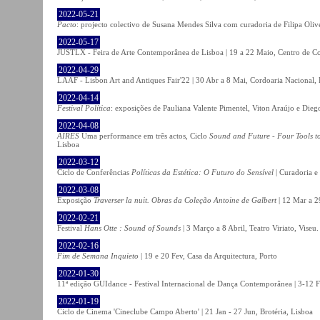
2022-05-21
Pacto
: projecto colectivo de Susana Mendes Silva com curadoria de Filipa Oli
2022-05-17
JUSTLX - Feira de Arte Contemporânea de Lisboa | 19 a 22 Maio, Centro de C
2022-04-29
LAAF - Lisbon Art and Antiques Fair'22 | 30 Abr a 8 Mai, Cordoaria Nacional,
2022-04-14
Festival Política
: exposições de Pauliana Valente Pimentel, Viton Araújo e Die
2022-04-08
AIRES
Uma performance em três actos, Ciclo
Sound and Future - Four Tools t
Lisboa
2022-03-12
Ciclo de Conferências
Políticas da Estética: O Futuro do Sensível
| Curadoria e
2022-03-08
Exposição
Traverser la nuit. Obras da Coleção Antoine de Galbert
| 12 Mar a 2
2022-02-21
Festival
Hans Otte : Sound of Sounds
| 3 Março a 8 Abril, Teatro Viriato, Viseu.
2022-02-16
Fim de Semana Inquieto
| 19 e 20 Fev, Casa da Arquitectura, Porto
2022-01-30
11ª edição GUIdance - Festival Internacional de Dança Contemporânea | 3-12 Fe
2022-01-19
Ciclo de Cinema 'Cineclube Campo Aberto' | 21 Jan - 27 Jun, Brotéria, Lisboa