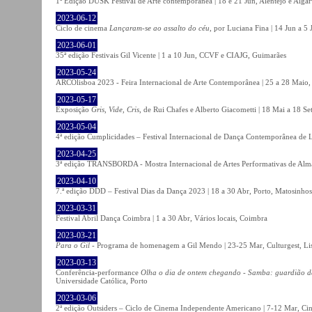
1ª Edição DUSK Festival de Arte contemporânea | 18 e 21 Jun, Alentejo e Alga
2023-06-12
Ciclo de cinema
Lançaram-se ao assalto do céu
, por Luciana Fina | 14 Jun a 5
2023-06-01
35ª edição Festivais Gil Vicente | 1 a 10 Jun, CCVF e CIAJG, Guimarães
2023-05-24
ARCOlisboa 2023 - Feira Internacional de Arte Contemporânea | 25 a 28 Maio,
2023-05-17
Exposição
Gris, Vide, Cris
, de Rui Chafes e Alberto Giacometti | 18 Mai a 18 S
2023-05-04
4ª edição Cumplicidades – Festival Internacional de Dança Contemporânea de L
2023-04-25
3ª edição TRANSBORDA - Mostra Internacional de Artes Performativas de Alma
2023-04-10
7.ª edição DDD – Festival Dias da Dança 2023 | 18 a 30 Abr, Porto, Matosinhos
2023-03-31
Festival Abril Dança Coimbra | 1 a 30 Abr, Vários locais, Coimbra
2023-03-21
Para o Gil
- Programa de homenagem a Gil Mendo | 23-25 Mar, Culturgest, Li
2023-03-13
Conferência-performance
Olha o dia de ontem chegando - Samba: guardião 
Universidade Católica, Porto
2023-03-06
2ª edição Outsiders – Ciclo de Cinema Independente Americano | 7-12 Mar, C