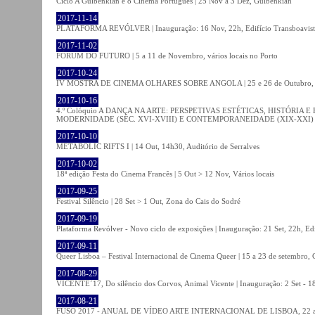
Ciclo A Gulbenkian e o Cinema Português | 25 Nov a 3 Dez, Gulbenkian
2017-11-14
PLATAFORMA REVÓLVER | Inauguração: 16 Nov, 22h, Edifício Transboavista
2017-11-02
FÓRUM DO FUTURO | 5 a 11 de Novembro, vários locais no Porto
2017-10-24
IV MOSTRA DE CINEMA OLHARES SOBRE ANGOLA | 25 e 26 de Outubro
2017-10-16
4.º Colóquio A DANÇA NA ARTE: PERSPETIVAS ESTÉTICAS, HISTÓRIA
MODERNIDADE (SÉC. XVI-XVIII) E CONTEMPORANEIDADE (XIX-XXI) | 21 O
2017-10-10
METABOLIC RIFTS I | 14 Out, 14h30, Auditório de Serralves
2017-10-02
18ª edição Festa do Cinema Francês | 5 Out > 12 Nov, Vários locais
2017-09-25
Festival Silêncio | 28 Set > 1 Out, Zona do Cais do Sodré
2017-09-19
Plataforma Revólver - Novo ciclo de exposições | Inauguração: 21 Set, 22h, Edi
2017-09-11
Queer Lisboa – Festival Internacional de Cinema Queer | 15 a 23 de setembro,
2017-08-29
VICENTE´17, Do silêncio dos Corvos, Animal Vicente | Inauguração: 2 Set - 
2017-08-21
FUSO 2017 - ANUAL DE VÍDEO ARTE INTERNACIONAL DE LISBOA, 22 a 