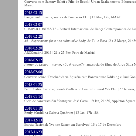
Conversa com Sammy Baloji e Filip de Boeck | Urban Realignments: Ethnographi
Março
2018-03-15
Lançamento Electra, revista da Fundação EDP | 17 Mar, 17h, MAAT
2018-03-07
CUMPLICIDADES´18 - Festival Internacional de Dança Contemporânea de Lisb
2018-02-28
X6 - Experiments for a non submissive body
, de Túlio Rosa | 2 e 3 Março, 21h3
2018-02-20
ARCOmadrid 2018 | 21 a 25 Fev, Feira de Madrid
2018-02-12
Fernando Lemos – «como, não é retrato?»
, antestreia do filme de Jorge Silv
2018-02-06
Conversa sobre “Desobediência Epistémica”: Bonaventure Ndikung e Paul G
2018-01-25
Pedro Cabral Santo apresenta
Endless
no Centro Cultural Vila Flor | 27 Janeiro,
2018-01-14
Ciclo de conversas
Em Montagem
: José Costa | 19 Jan, 21h30, Appleton Square
2018-01-10
Emily Wardill na Galeria Quadrum | 12 Jan, 17h-18h
2017-12-13
Estreia Nacional: Yvonne Rainer em Serralves | 16 e 17 de Dezembro
2017-11-23