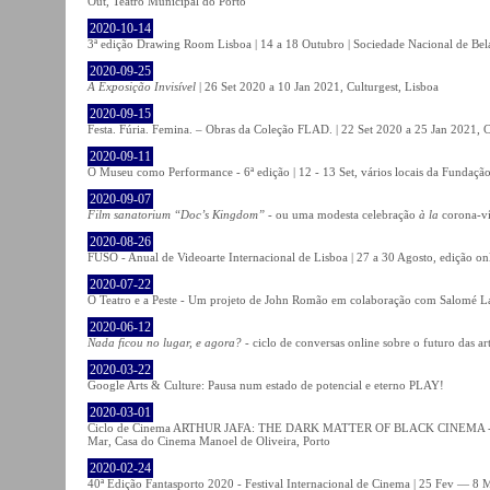
Out, Teatro Municipal do Porto
2020-10-14
3ª edição Drawing Room Lisboa | 14 a 18 Outubro | Sociedade Nacional de Bela
2020-09-25
A Exposição Invisível
| 26 Set 2020 a 10 Jan 2021, Culturgest, Lisboa
2020-09-15
Festa. Fúria. Femina. – Obras da Coleção FLAD. | 22 Set 2020 a 25 Jan 2021, C
2020-09-11
O Museu como Performance - 6ª edição | 12 - 13 Set, vários locais da Fundação
2020-09-07
Film sanatorium “Doc’s Kingdom”
- ou uma modesta celebração
à la
corona-ví
2020-08-26
FUSO - Anual de Videoarte Internacional de Lisboa | 27 a 30 Agosto, edição on
2020-07-22
O Teatro e a Peste - Um projeto de John Romão em colaboração com Salomé La
2020-06-12
Nada ficou no lugar, e agora?
- ciclo de conversas online sobre o futuro das ar
2020-03-22
Google Arts & Culture: Pausa num estado de potencial e eterno PLAY!
2020-03-01
Ciclo de Cinema ARTHUR JAFA: THE DARK MATTER OF BLACK CINEMA - 
Mar, Casa do Cinema Manoel de Oliveira, Porto
2020-02-24
40ª Edição Fantasporto 2020 - Festival Internacional de Cinema | 25 Fev — 8 M