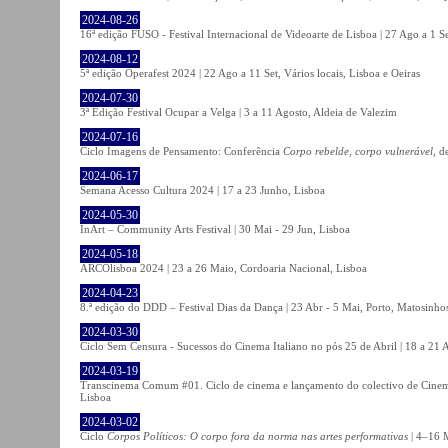
2024-08-26
16ª edição FUSO - Festival Internacional de Videoarte de Lisboa | 27 Ago a 1 Se
2024-08-12
5ª edição Operafest 2024 | 22 Ago a 11 Set, Vários locais, Lisboa e Oeiras
2024-07-30
3ª Edição Festival Ocupar a Velga | 3 a 11 Agosto, Aldeia de Valezim
2024-07-16
Ciclo Imagens de Pensamento: Conferência
Corpo rebelde, corpo vulnerável
, d
2024-06-17
Semana Acesso Cultura 2024 | 17 a 23 Junho, Lisboa
2024-05-30
InArt – Community Arts Festival | 30 Mai - 29 Jun, Lisboa
2024-05-18
ARCOlisboa 2024 | 23 a 26 Maio, Cordoaria Nacional, Lisboa
2024-04-23
8.ª edição do DDD – Festival Dias da Dança | 23 Abr - 5 Mai, Porto, Matosinho
2024-03-30
Ciclo Sem Censura - Sucessos do Cinema Italiano no pós 25 de Abril | 18 a 21
2024-03-19
Transcinema Comum #01. Ciclo de cinema e lançamento do colectivo de Cine
Lisboa
2024-03-02
Ciclo
Corpos Políticos: O corpo fora da norma nas artes performativas
| 4–16 M