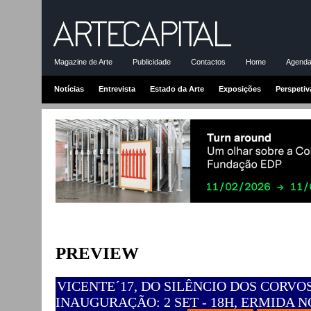
Magazine de Arte
Publicidade
Contactos
Home
Agenda-
Notícias
Entrevista
Estado da Arte
Exposições
Perspetiv
PREVIEW
VICENTE´17, DO SILÊNCIO DOS CORVOS
INAUGURAÇÃO: 2 SET - 18H, ERMIDA