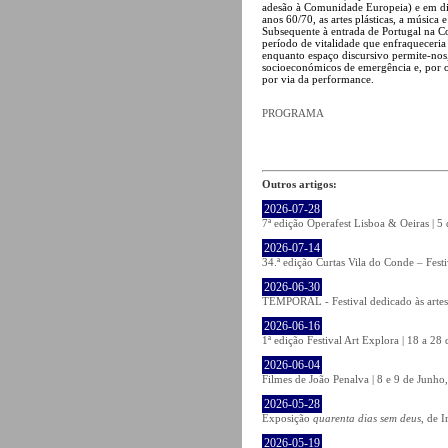
adesão à Comunidade Europeia) e em difer
anos 60/70, as artes plásticas, a músic
Subsequente à entrada de Portugal na C
período de vitalidade que enfraqueceria 
enquanto espaço discursivo permite-nos
socioeconómicos de emergência e, por ou
por via da performance.
PROGRAMA
Outros artigos:
2026-07-28
7ª edição Operafest Lisboa & Oeiras | 5
2026-07-14
34.ª edição Curtas Vila do Conde – Fest
2026-06-30
TEMPORAL - Festival dedicado às artes
2026-06-16
1ª edição Festival Art Explora | 18 a 2
2026-06-04
Filmes de João Penalva | 8 e 9 de Junho
2026-05-28
Exposição
quarenta dias sem deus
, de 
2026-05-19