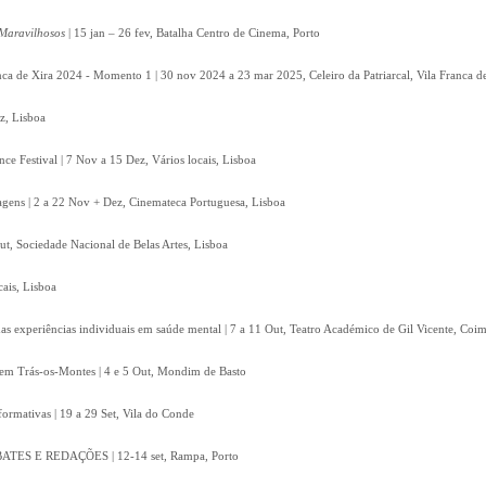
Maravilhosos
| 15 jan – 26 fev, Batalha Centro de Cinema, Porto
nca de Xira 2024 - Momento 1 | 30 nov 2024 a 23 mar 2025, Celeiro da Patriarcal, Vila Franca d
z, Lisboa
e Festival | 7 Nov a 15 Dez, Vários locais, Lisboa
gens | 2 a 22 Nov + Dez, Cinemateca Portuguesa, Lisboa
, Sociedade Nacional de Belas Artes, Lisboa
cais, Lisboa
 das experiências individuais em saúde mental | 7 a 11 Out, Teatro Académico de Gil Vicente, Coi
em Trás-os-Montes | 4 e 5 Out, Mondim de Basto
rformativas | 19 a 29 Set, Vila do Conde
S E REDAÇÕES | 12-14 set, Rampa, Porto