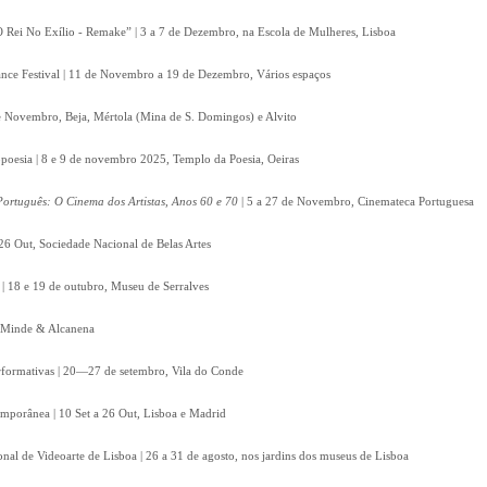
 Rei No Exílio - Remake” | 3 a 7 de Dezembro, na Escola de Mulheres, Lisboa
nce Festival | 11 de Novembro a 19 de Dezembro, Vários espaços
 de Novembro, Beja, Mértola (Mina de S. Domingos) e Alvito
poesia | 8 e 9 de novembro 2025, Templo da Poesia, Oeiras
ortuguês: O Cinema dos Artistas, Anos 60 e 70
| 5 a 27 de Novembro, Cinemateca Portuguesa
26 Out, Sociedade Nacional de Belas Artes
| 18 e 19 de outubro, Museu de Serralves
t, Minde & Alcanena
Performativas | 20—27 de setembro, Vila do Conde
emporânea | 10 Set a 26 Out, Lisboa e Madrid
onal de Videoarte de Lisboa | 26 a 31 de agosto, nos jardins dos museus de Lisboa