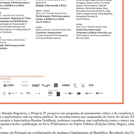
de Almada Negreiros, o Projecto P! promove um programa de pensamento crítico e de curadoria a 
ipa a performance arte na esfera pública? Se reconhecermos nas vanguardas do início do século X
 propõe a historiadora Roselee Goldberg, podemos considerar esta conferência como o marco in
rograma inclui a publicação do livro
Performance na Esfera Pública
(Edições Orfeu Negro), um
s.
irrompe em Portugal em configurações de mudança (Implantação da República, Revolução dos Cr