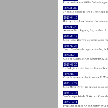
Ciclo matéria leve 2026 - Sobre imagem 
2026-05-07
3.ª edição Bienal de Arte e Tecnologia
2026-04-16
Retrospectiva João Penalva: Programa c
2026-03-29
Anozero’26 – Segurar, dar, receber | In
2026-03-19
Ciclo
Rober Beavers, o cinema como re
2026-02-28
Teatro
Combate de negro e de cães
, de 
2026-02-18
Ciclo de Cinema
Movie Experiments, Lo
2026-01-29
15.ª edição do GUIdance – Festival Int
2026-01-12
Ciclo de conversas
Podia ser na TATE m
2025-12-29
Ciclo
Maya Deren: No cinema posso fa
2025-12-15
Sessões especiais de
O Riso e a Faca
, d
2025-12-11
Programa público
Art is a Matter of Co