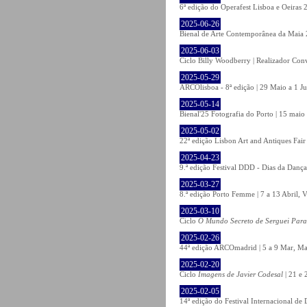
6ª edição do Operafest Lisboa e Oeiras 
2025-06-26
Bienal de Arte Contemporânea da Maia 
2025-06-03
Ciclo Billy Woodberry | Realizador Con
2025-05-29
ARCOlisboa - 8ª edição | 29 Maio a 1 J
2025-05-14
Bienal'25 Fotografia do Porto | 15 maio 
2025-05-02
22ª edição Lisbon Art and Antiques Fair
2025-04-23
9.ª edição Festival DDD - Dias da Dança
2025-03-27
8.ª edição Porto Femme | 7 a 13 Abril, V
2025-03-10
Ciclo
O Mundo Secreto de Serguei Par
2025-02-26
44ª edição ARCOmadrid | 5 a 9 Mar, Ma
2025-02-20
Ciclo
Imagens de Javier Codesal
| 21 e 
2025-02-05
14ª edição do Festival Internacional d