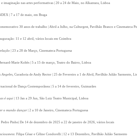
e imaginação nas artes performativas | 20 a 24 de Maio, no Alkantara, Lisboa
 INDEX | 7 a 17 de maio, em Braga
omemorativo 30 anos de trabalho | Abril a Julho, na Culturgest, Pavilhão Branco e Cinemateca P
auguração: 11 e 12 abril, vários locais em Coimbra
velação
| 23 a 28 de Março, Cinemateca Portuguesa
Bernard-Marie Koltès | 5 a 15 de março, Teatro do Bairro, Lisboa
s Angeles
, Curadoria de Andy Rector | 25 de Fevereiro a 1 de Abril, Pavilhão Julião Sarmento, Li
ernacional de Dança Contemporânea | 5 a 14 de fevereiro, Guimarães
as é aqui
| 13 Jan a 29 Jun, São Luiz Teatro Municipal, Lisboa
zer o mundo dançar
| 2 a 10 de Janeiro, Cinemateca Portuguesa
e Pedro Pinho| De 14 de dezembro de 2025 a 22 de janeiro de 2026, vários locais
nsciousness
: Filipa César e Céline Condorelli | 12 e 13 Dezembro, Pavilhão Julião Sarmento