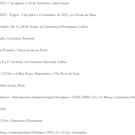
2025 | 7 de Agosto a 16 de Setembro, vários locais
2025 - Fulgor | 3 de julho a 14 setembro de 2025, no Fórum da Maia
vidado | De 3 a 28 de Junho, na Cinemateca Portuguesa, Lisboa
unho, Cordoaria Nacional
a 29 junho, Vários locais no Porto
 | 9 a 17 de maio, na Cordoaria Nacional, Lisboa
 | 23 Abr a 4 Mai, Porto, Matosinhos e Vila Nova de Gaia
ários locais, Porto
adjanov
- Retrospectiva integral Serguei Paradjanov (1924-1990) | 15 a 31 Março, Cinemateca P
drid
22 Fev, Cinemateca Portuguesa
e Dança Contemporânea GUIdance 2025 | 6 a 15 fev, Guimarães