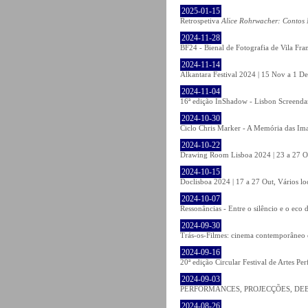
2025-01-15
Retrospetiva
Alice Rohrwacher: Contos 
2024-11-28
BF24 - Bienal de Fotografia de Vila Fra
2024-11-14
Alkantara Festival 2024 | 15 Nov a 1 De
2024-11-04
16ª edição InShadow - Lisbon Screendanc
2024-10-30
Ciclo Chris Marker - A Memória das Ima
2024-10-22
Drawing Room Lisboa 2024 | 23 a 27 Out
2024-10-15
Doclisboa 2024 | 17 a 27 Out, Vários lo
2024-10-07
Ressonâncias - Entre o silêncio e o eco
2024-09-30
Trás-os-Filmes: cinema contemporâneo 
2024-09-16
20ª edição Circular Festival de Artes Pe
2024-09-03
PERFORMANCES, PROJECÇÕES, DEBATE
2024-08-26