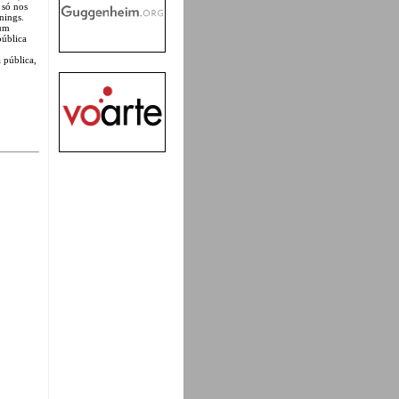
 só nos
nings.
num
pública
 pública,