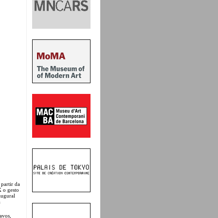
partir da
X o gesto
augural
a
avos,