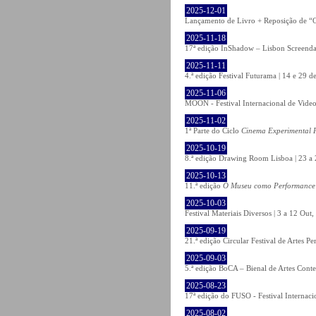
2025-12-01
Lançamento de Livro + Reposição de “O
2025-11-18
17ª edição InShadow – Lisbon Screenda
2025-11-11
4.ª edição Festival Futurama | 14 e 29
2025-11-06
MOON - Festival Internacional de Video
2025-11-02
1ª Parte do Ciclo
Cinema Experimental P
2025-10-19
8.ª edição Drawing Room Lisboa | 23 a 
2025-10-13
11.ª edição
O Museu como Performance
2025-10-03
Festival Materiais Diversos | 3 a 12 Ou
2025-09-19
21.ª edição Circular Festival de Artes 
2025-09-03
5.ª edição BoCA – Bienal de Artes Cont
2025-08-23
17ª edição do FUSO - Festival Internaci
2025-08-02