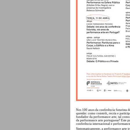
Nos 100 anos da conferência futurista 
questão: como constrói, recria e partic
fundador da performance arte, tal como
da performance arte portuguesa? Este p
conferência internacional e performance
Sintomaticamente, a performance arte 