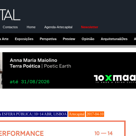
Contactos
Home
Agenda-Artecapital
Newsletter
a Arte
Exposições
Perspetiva
Preview
Opinião
Arquitetura&Des
A
ESFERA PÚBLICA | 10>14 ABR, LISBOA
Artecapital
2017-04-10