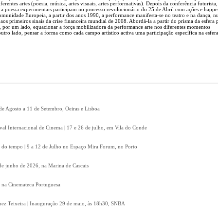
entes artes (poesia, música, artes visuais, artes performativas). Depois da conferência futurista,
a e a poesia experimentais participam no processo revolucionário do 25 de Abril com ações e happe
omunidade Europeia, a partir dos anos 1990, a performance manifesta-se no teatro e na dança, 
aos primeiros sinais da crise financeira mundial de 2008. Abordá-la a partir do prisma da esfera 
, por um lado, equacionar a força mobilizadora da performance arte nos diferentes momentos
tro lado, pensar a forma como cada campo artístico activa uma participação específica na esfera
 de Agosto a 11 de Setembro, Oeiras e Lisboa
ival Internacional de Cinema | 17 e 26 de julho, em Vila do Conde
 do tempo | 9 a 12 de Julho no Espaço Mira Forum, no Porto
8 de junho de 2026, na Marina de Cascais
, na Cinemateca Portuguesa
Inez Teixeira | Inauguração 29 de maio, às 18h30, SNBA