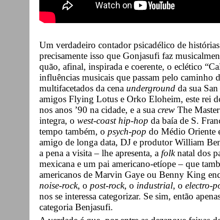
Um verdadeiro contador psicadélico de história
precisamente isso que Gonjasufi faz musicalmen
quão, afinal, inspirada e coerente, o eclético “
influências musicais que passam pelo caminho d
multifacetados da cena
underground
da sua San
amigos Flying Lotus e Orko Eloheim, este rei 
nos anos ’90 na cidade, e a sua
crew
The Master
integra, o
west-coast hip-hop
da baía de S. Fra
tempo também, o
psych-pop
do Médio Oriente 
amigo de longa data, DJ e produtor William Ben
a pena a visita – lhe apresenta, a
folk
natal dos p
mexicana e um pai americano-etíope – que tam
americanos de Marvin Gaye ou Benny King enqua
noise-rock
, o
post-rock
, o
industrial
, o
electro-
nos se interessa categorizar. Se sim, então apenas
categoria Benjasufi.