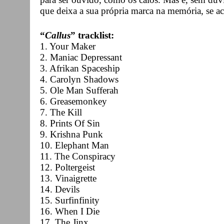
que deixa a sua própria marca na memória, se ace
“
Callus
” tracklist:
1. Your Maker
2. Maniac Depressant
3. Afrikan Spaceship
4. Carolyn Shadows
5. Ole Man Sufferah
6. Greasemonkey
7. The Kill
8. Prints Of Sin
9. Krishna Punk
10. Elephant Man
11. The Conspiracy
12. Poltergeist
13. Vinaigrette
14. Devils
15. Surfinfinity
16. When I Die
17. The Jinx