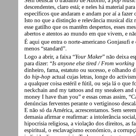
Sem beliscar o trabalho de Adorno, a
pop music
descendentes, claro está; e neles há material para 
específicos que andaram e andam por aí a fazer
Isto no que a distinção e relevância musical diz 
esse gatilho que os mantêm despertos, esses m
abertos e atentos ao mundo em que vivem, e não
É aqui que entra o norte-americano Gonjasufi e 
menos “standard”.
Logo a abrir, a faixa “
Your Maker
” não deixa e
para dizer: “
Is anyone else tired / From working
dinheiro, fama, estatuto ou sucesso, e olhando d
do
hip-hop
actual cujas letras, longe do activism
a qualquer coisa estéril e fútil, ou seja lá o q
neckchain and my tattoos and my sneakers 
money I have than you” e essas cenas assim, “Ca
denúncias ferventes perante o vertiginoso descala
E não só da América, acrescentamos. Sem sere
demasia afirmar e reafirmar: a intolerância social,
hipocrisia religiosa, a violação dos direitos, as
espiritual, o esclavagismo económico, a corrupçã