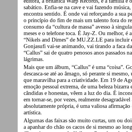
editora, a britânica Warp Records, é a família e
sabático. Enfia-se na cave e vai fazendo música
encontra sentido. É onde vai reforçando a sua pe
o princípio do fim de mais um talento fora do 
consumo da “cultura de massa” avesso à singula
meses e o telefone toca. É Jay-Z. Ou melhor, é 
“Nikels and Dimes” de MU.ZZ.LE para incluir 
Gonjasufi vai-se animando, vai tirando a faca da
“Callus” sai de quatro penosos anos passados na
lágrimas.
Mais que um álbum, “Callus” é uma “coisa”. Gon
descasca-se até ao âmago, só perante si mesmo, 
que maravilha para a criatividade. Em 19 de Ag
emoção pessoal extrema, de uma beleza bizarra e
cândidas e honestas, vêem a luz do dia. É incon
em tornar-se, por vezes, realmente desagradáve
absolutamente própria, é uma valiosa afirmação 
artística.
Algumas das faixas são muito curtas, um ou doi
a apanhar do chão os cacos de si mesmo ao lon