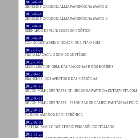
2013-07-05
GENESIS P-ORRIDGE: ALMA PANDRÓGINA (PARTE 2)
2013-06-03
GENESIS P-ORRIDGE: ALMA PANDRÓGINA (PARTE 1)
2013-04-03
BERNARDO DEVLIN: SEGREDO EXÓTICO
2013-02-05
TOD DOCKSTADER: O HOMEM QUE VIA O SOM
2012-11-27
TROPA MACACA: O SOM DO MISTÉRIO
2012-10-19
RECOLLECTION GRM: DAS MÁQUINAS E DOS HOMENS
2012-09-10
BRANCHES: DOS AFECTOS E DAS MEMÓRIAS
2012-07-19
DEVON FOLKLORE TAPES (II): SEGUNDA PARTE DA ENTREVISTA CO
2012-06-11
DEVON FOLKLORE TAPES - PESQUISAS DE CAMPO, FANTASMAS FOL
2012-04-11
FC JUDD: AMADOR DA ELETRÓNICA
2012-02-06
SPETTRO FAMILY: OCULTISMO PSICADÉLICO ITALIANO
2011-11-25