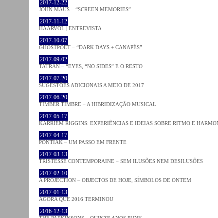
2017-12-22
JOHN MAUS – “SCREEN MEMORIES”
2017-11-12
HAARVÖL | ENTREVISTA
2017-10-07
GHOSTPOET – “DARK DAYS + CANAPÉS”
2017-09-02
TATRAN – “EYES, “NO SIDES” E O RESTO
2017-07-20
SUGESTÕES ADICIONAIS A MEIO DE 2017
2017-06-20
TIMBER TIMBRE – A HIBRIDIZAÇÃO MUSICAL
2017-05-17
KARRIEM RIGGINS: EXPERIÊNCIAS E IDEIAS SOBRE RITMO E HARMO
2017-04-17
PONTIAK – UM PASSO EM FRENTE
2017-03-13
TRISTESSE CONTEMPORAINE – SEM ILUSÕES NEM DESILUSÕES
2017-02-10
A PROJECTION – OBJECTOS DE HOJE, SÍMBOLOS DE ONTEM
2017-01-13
AGORA QUE 2016 TERMINOU
2016-12-13
THE PARKINSONS – QUINZE ANOS PUNK