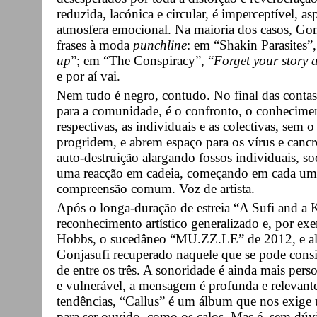
reduzida, lacónica e circular, é imperceptível, a
atmosfera emocional. Na maioria dos casos, Go
frases à moda
punchline
: em “Shakin Parasites”,
up
”; em “The Conspiracy”, “
Forget your story a
e por aí vai.
Nem tudo é negro, contudo. No final das contas,
para a comunidade, é o confronto, o conhecimen
respectivas, as individuais e as colectivas, sem 
progridem, e abrem espaço para os vírus e can
auto-destruição alargando fossos individuais, so
uma reacção em cadeia, começando em cada um e 
compreensão comum. Voz de artista.
Após o longa-duração de estreia “A Sufi and a 
reconhecimento artístico generalizado e, por e
Hobbs, o sucedâneo “MU.ZZ.LE” de 2012, e algu
Gonjasufi recuperado naquele que se pode cons
de entre os três. A sonoridade é ainda mais perso
e vulnerável, a mensagem é profunda e relevant
tendências, “Callus” é um álbum que nos exige 
para ser ouvido, como os calos. Mas é, sem dúv