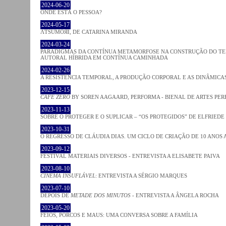
2024-06-20
ONDE ESTÁ O PESSOA?
2024-05-17
ΛƬSUMOЯI, DE CATARINA MIRANDA
2024-03-24
PARADIGMAS DA CONTÍNUA METAMORFOSE NA CONSTRUÇÃO DO TEM
AUTORAL HÍBRIDA EM CONTÍNUA CAMINHADA
2024-02-26
A RESISTÊNCIA TEMPORAL, A PRODUÇÃO CORPORAL E AS DINÂMIC
2023-12-15
CAFE ZERO
BY SOREN AAGAARD, PERFORMA - BIENAL DE ARTES PE
2023-11-13
SOBRE O PROTEGER E O SUPLICAR – “OS PROTEGIDOS” DE ELFRIEDE
2023-10-31
O REGRESSO DE CLÁUDIA DIAS. UM CICLO DE CRIAÇÃO DE 10 ANOS 
2023-09-12
FESTIVAL MATERIAIS DIVERSOS - ENTREVISTA A ELISABETE PAIVA
2023-08-10
CINEMA INSUFLÁVEL
: ENTREVISTA A SÉRGIO MARQUES
2023-07-10
DEPOIS DE
METADE DOS MINUTOS
- ENTREVISTA A ÂNGELA ROCHA
2023-05-20
FEIOS, PORCOS E MAUS: UMA CONVERSA SOBRE A FAMÍLIA