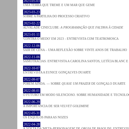
2023-05-03
UMA TERRA QUE TREME E UM MAR QUE GEME
2023-03-23
SOBRE A PARTILHA DO PROCESSO CRIATIVO
2023-02-22
ALVALADE CINECLUBE:
A PROGRAMAÇÃO QUE FALTAVA À CIDADE
2023-01-11
'CONTRA O MEDO' EM 2023 - ENTREVISTA COM TEATROMOSCA
2022-12-06
SAIR DE CENA – UMA REFLEXÃO SOBRE VINTE ANOS DE TRABALHO
2022-11-06
SAMOTRACIAS: ENTREVISTA A CAROLINA SANTOS, LETÍCIA BLANC E
2022-10-07
ENTREVISTA A EUNICE GONÇALVES DUARTE
2022-09-07
PORÉM AINDA. — SOBRE
QUASE UM PRAZER
DE GONÇALO DUARTE
2022-08-01
O FUTURO EM MODO SILENCIOSO. SOBRE HUMANIDADE E TECNOLO
2022-06-29
A IMPORTÂNCIA DE SER
VELVET GOLDMINE
2022-05-31
OS ESQUILOS PARA AS NOZES
2022-04-28
À VOLTA DA 'META-PERSONAGEM' DE
ORGIA
DE PASOLINI. ENTREVIS