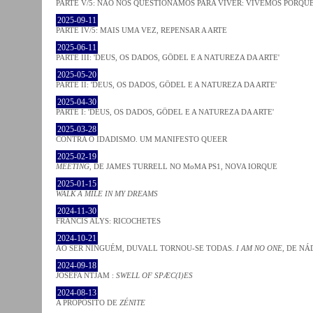
PARTE V/5: NÃO NOS QUESTIONAMOS PARA VIVER: VIVEMOS PORQ
2025-09-11
PARTE IV/5: MAIS UMA VEZ, REPENSAR A ARTE
2025-06-11
PARTE III: 'DEUS, OS DADOS, GÖDEL E A NATUREZA DA ARTE'
2025-05-20
PARTE II: 'DEUS, OS DADOS, GÖDEL E A NATUREZA DA ARTE'
2025-04-30
PARTE I: 'DEUS, OS DADOS, GÖDEL E A NATUREZA DA ARTE'
2025-03-28
CONTRA O IDADISMO. UM MANIFESTO QUEER
2025-02-19
MEETING
, DE JAMES TURRELL NO MoMA PS1, NOVA IORQUE
2025-01-15
WALK A MILE IN MY DREAMS
2024-11-30
FRANCIS ALYS: RICOCHETES
2024-10-21
AO SER NINGUÉM, DUVALL TORNOU-SE TODAS.
I AM NO ONE
, DE NÁ
2024-09-18
JOSÈFA NTJAM :
SWELL OF SPÆC(I)ES
2024-08-13
A PROPÓSITO DE
ZÉNITE