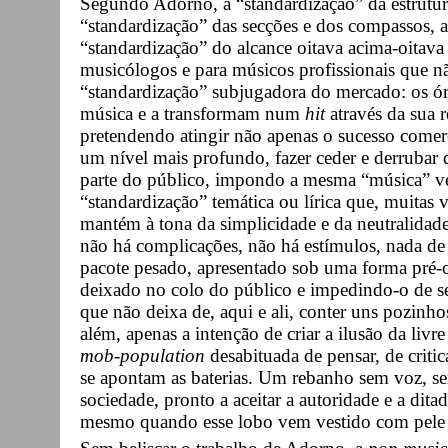
Segundo Adorno, a “standardização” da estrutur
“standardização” das secções e dos compassos, a
“standardização” do alcance oitava acima-oitava
musicólogos e para músicos profissionais que n
“standardização” subjugadora do mercado: os 
música e a transformam num
hit
através da sua r
pretendendo atingir não apenas o sucesso comerc
um nível mais profundo, fazer ceder e derrubar 
parte do público, impondo a mesma “música” ve
“standardização” temática ou lírica que, muitas 
mantém à tona da simplicidade e da neutralidad
não há complicações, não há estímulos, nada de
pacote pesado, apresentado sob uma forma pré-o
deixado no colo do público e impedindo-o de se
que não deixa de, aqui e ali, conter uns pozinh
além, apenas a intenção de criar a ilusão da liv
mob-population
desabituada de pensar, de critica
se apontam as baterias. Um rebanho sem voz, se
sociedade, pronto a aceitar a autoridade e a dit
mesmo quando esse lobo vem vestido com pele 