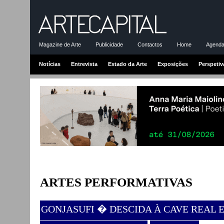
Magazine de Arte
Publicidade
Contactos
Home
Agenda-
Notícias
Entrevista
Estado da Arte
Exposições
Perspetiv
ARTES PERFORMATIVAS
GONJASUFI � DESCIDA À CAVE REAL 