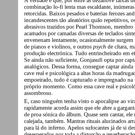
A verdade é que, por entre as dezanove faixas 
combinação lo-fi lenta mas escaldante, inúmeras 
retorcidas. Baixos pesados e baterias ferozes an
incandescentes tão aleatórios quão repetitivos, 
abrasivos trazidos por Pearl Thomson, membro d
acamados por camadas diversas de teclados sint
envenenam lentamente, ocasionalmente surgem u
de pianos e violinos, e outros
psych
de cítara, m
produção electrónica. Tudo entrincheirado em e
Se ainda não suficiente, Gonjasufi opta por cap
analógicos. Dessa forma, consegue captar ainda
cave real e psicológica a altas horas da madrugada
empoeirado, tudo é capturado e impregnado na f
próprio momento. Como essa cave real e psicoló
assombroso.
E, caso ninguém tenha visto o apocalipse ao vir
rapidamente acorda assim que ele abre a garganta
de proa sónica do álbum. Quase sem cantar, ele 
calejada, também. Mantras rituais alucinados ar
para lá do inferno. Apelos sufocantes já de si d
desesperados por toda a distorção e reverberação