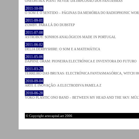
ONEOHTRIX POINT NEVER: DA IMPLOSÃO DOS FANTASMAS
2011-10-06
O SOM E O SENTIDO – PÁGINAS DA MEMÓRIA DO RADIOPHONIC WO
2011-09-01
ZOMBY. PARA LÁ DO DUBSTEP
2011-07-08
ASTROBOY: SONHOS ANALÓGICOS MADE IN PORTUGAL
2011-06-02
DELIA DERBYSHIRE: O SOM E A MATEMÁTICA
2011-05-06
DAPHNE ORAM: PIONEIRA ELECTRÓNICA E INVENTORA DO FUTURO
2011-03-29
TERREIRO DAS BRUXAS: ELECTRÓNICA FANTASMAGÓRICA, WITCH HO
2010-09-04
ARTE E INOVAÇÃO: A ELECTRODIVA PAMELA Z
2010-06-28
YOKO PLASTIC ONO BAND – BETWEEN MY HEAD AND THE SKY: MÚLT
© Copyright artecapital.art 2006