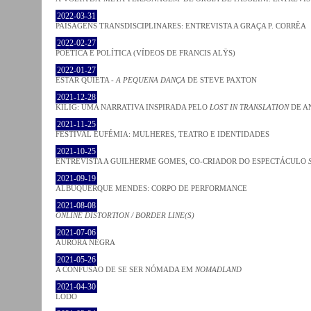
2022-03-31
PAISAGENS TRANSDISCIPLINARES: ENTREVISTA A GRAÇA P. CORRÊA
2022-02-27
POÉTICA E POLÍTICA (VÍDEOS DE FRANCIS ALŸS)
2022-01-27
ESTAR QUIETA -
A PEQUENA DANÇA
DE STEVE PAXTON
2021-12-28
KILIG: UMA NARRATIVA INSPIRADA PELO
LOST IN TRANSLATION
DE A
2021-11-25
FESTIVAL EUFÉMIA: MULHERES, TEATRO E IDENTIDADES
2021-10-25
ENTREVISTA A GUILHERME GOMES, CO-CRIADOR DO ESPECTÁCULO
2021-09-19
ALBUQUERQUE MENDES: CORPO DE PERFORMANCE
2021-08-08
ONLINE DISTORTION / BORDER LINE(S)
2021-07-06
AURORA NEGRA
2021-05-26
A CONFUSÃO DE SE SER NÓMADA EM
NOMADLAND
2021-04-30
LODO