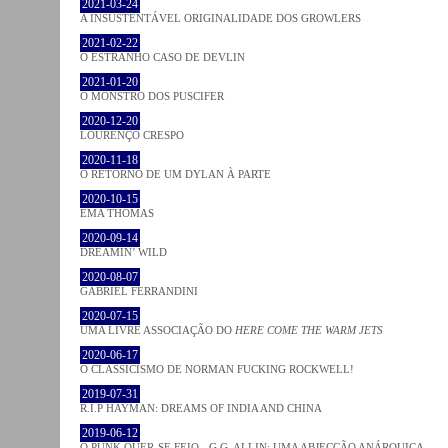
2021-03-24
A INSUSTENTÁVEL ORIGINALIDADE DOS GROWLERS
2021-02-22
O ESTRANHO CASO DE DEVLIN
2021-01-20
O MONSTRO DOS PUSCIFER
2020-12-20
LOURENÇO CRESPO
2020-11-18
O RETORNO DE UM DYLAN À PARTE
2020-10-15
EMA THOMAS
2020-09-14
DREAMIN’ WILD
2020-08-07
GABRIEL FERRANDINI
2020-07-15
UMA LIVRE ASSOCIAÇÃO DO
HERE COME THE WARM JETS
2020-06-17
O CLASSICISMO DE NORMAN FUCKING ROCKWELL!
2019-07-31
R.I.P HAYMAN: DREAMS OF INDIA AND CHINA
2019-06-12
O PUNK QUER-SE FEIO - G.G. ALLIN: UMA ABJECÇÃO ANÁRQUICA