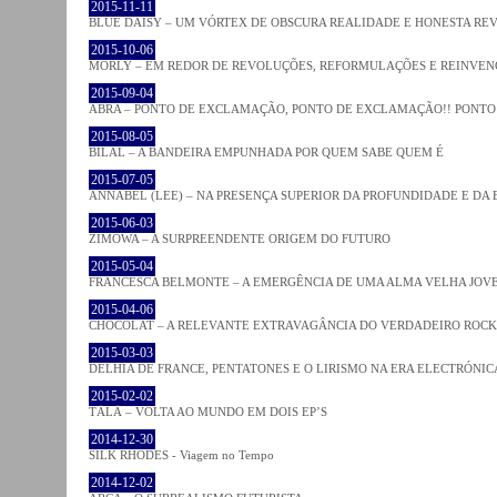
2015-11-11
BLUE DAISY – UM VÓRTEX DE OBSCURA REALIDADE E HONESTA RE
2015-10-06
MORLY – EM REDOR DE REVOLUÇÕES, REFORMULAÇÕES E REINVEN
2015-09-04
ABRA – PONTO DE EXCLAMAÇÃO, PONTO DE EXCLAMAÇÃO!! PONTO 
2015-08-05
BILAL – A BANDEIRA EMPUNHADA POR QUEM SABE QUEM É
2015-07-05
ANNABEL (LEE) – NA PRESENÇA SUPERIOR DA PROFUNDIDADE E DA
2015-06-03
ZIMOWA – A SURPREENDENTE ORIGEM DO FUTURO
2015-05-04
FRANCESCA BELMONTE – A EMERGÊNCIA DE UMA ALMA VELHA JOV
2015-04-06
CHOCOLAT – A RELEVANTE EXTRAVAGÂNCIA DO VERDADEIRO ROCK
2015-03-03
DELHIA DE FRANCE, PENTATONES E O LIRISMO NA ERA ELECTRÓNIC
2015-02-02
TĀLĀ – VOLTA AO MUNDO EM DOIS EP’S
2014-12-30
SILK RHODES - Viagem no Tempo
2014-12-02