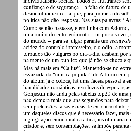
individualismo sociais. Todos os frustrantes sen
confiança e de segurança – a falta de futuro de
desmembramento – a que, para piorar, a decadênc
política não dão resposta. Nas suas palavras: “A
Como se não bastasse, e em linha com Adorno, a G
ou a muito do entretenimento – os porta-vozes, 
do mundo – para se julgar perante um
reality-s
acidez do controlo interesseiro, e o ódio, a mort
tornados tão vulgares no dia-a-dia, acabam por 
na mente de um público que já não se choca e q
Mas há mais em “Callus”. Mantendo-se no extrem
esvaziada da “música popular” de Adorno em qu
do álbum já o coloca, há uma faceta pessoal e 
banalidades românticas nem luzes de esperanças
Gonjasufi não anda pelas tabelas top20 de uma
não demora mais que uns segundos para deixar b
sem pretensões falsas e ocas de excentricidade pe
um daqueles discos que é necessário fazer, mais
regurgitação emocional catártica, involuntária e
criador e, sem contemplações, se impõe perante