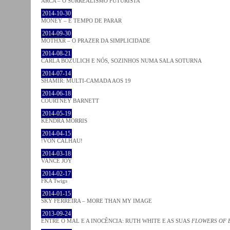
ARCA – O SURREALISMO FUTURISTA
2014-10-30
MONEY – É TEMPO DE PARAR
2014-09-30
MOTHXR – O PRAZER DA SIMPLICIDADE
2014-08-21
CARLA BOZULICH E NÓS, SOZINHOS NUMA SALA SOTURNA
2014-07-14
SHAMIR: MULTI-CAMADA AOS 19
2014-06-18
COURTNEY BARNETT
2014-05-19
KENDRA MORRIS
2014-04-15
!VON CALHAU!
2014-03-18
VANCE JOY
2014-02-17
FKA Twigs
2014-01-15
SKY FERREIRA – MORE THAN MY IMAGE
2013-09-24
ENTRE O MAL E A INOCÊNCIA: RUTH WHITE E AS SUAS
FLOWERS OF 