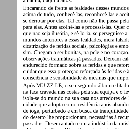
amanhã, daqui a anos.
Encarando de frente as fealdades desses mundos, 
acima de tudo, conhecê-las, reconhecê-las e aceit
se derrotar por elas. Tal como não lhe passa pela
para elas. Antes acolhê-las e processá-las. Quer 
que não seja ilusória, e sê-lo-ia, se perseguisse
mundos anteriores a essas fealdades, mera falsi
cicatrização de feridas sociais, psicológias e em
sim. Chegam a ser bonitas, na pele e no coração.
observações traumáticas já passadas. Deixam cal
endurecido formado sobre as feridas e que refor
cuidar que essa protecção reforçada às feridas e 
consciência e sensibilidade às mesmas que impor
Após MU.ZZ.LE, o seu segundo álbum editado 
na faca cravada nas costas pela sua equipa e o l
isola-se do mundo na sua casa nos arredores de
cidade que adopta como residência após abandon
de ioga, perturbado e em busca da tranquilidade
do deserto lhe proporcionam, necessárias à recup
passados. Desencantado com a indústria da músi