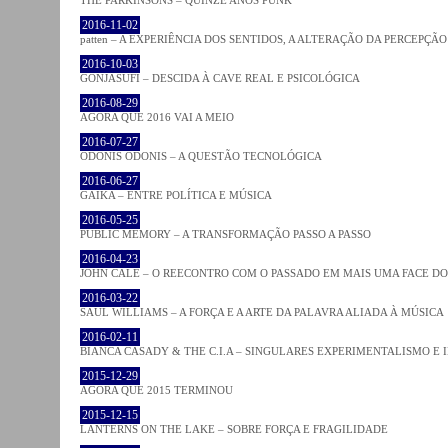
2016-11-02
patten – A EXPERIÊNCIA DOS SENTIDOS, A ALTERAÇÃO DA PERCEPÇÃO
2016-10-03
GONJASUFI – DESCIDA À CAVE REAL E PSICOLÓGICA
2016-08-29
AGORA QUE 2016 VAI A MEIO
2016-07-27
ODONIS ODONIS – A QUESTÃO TECNOLÓGICA
2016-06-27
GAIKA – ENTRE POLÍTICA E MÚSICA
2016-05-25
PUBLIC MEMORY – A TRANSFORMAÇÃO PASSO A PASSO
2016-04-23
JOHN CALE – O REECONTRO COM O PASSADO EM MAIS UMA FACE D
2016-03-22
SAUL WILLIAMS – A FORÇA E A ARTE DA PALAVRA ALIADA À MÚSICA
2016-02-11
BIANCA CASADY & THE C.I.A – SINGULARES EXPERIMENTALISMO E
2015-12-29
AGORA QUE 2015 TERMINOU
2015-12-15
LANTERNS ON THE LAKE – SOBRE FORÇA E FRAGILIDADE