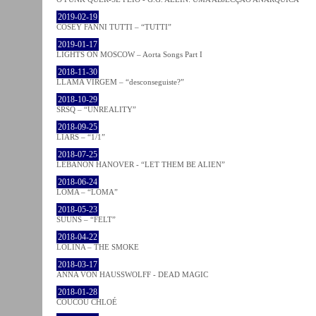
2019-02-19
COSEY FANNI TUTTI – “TUTTI”
2019-01-17
LIGHTS ON MOSCOW – Aorta Songs Part I
2018-11-30
LLAMA VIRGEM – “desconseguiste?”
2018-10-29
SRSQ – “UNREALITY”
2018-09-25
LIARS – “1/1”
2018-07-25
LEBANON HANOVER - “LET THEM BE ALIEN”
2018-06-24
LOMA – “LOMA”
2018-05-23
SUUNS – “FELT”
2018-04-22
LOLINA – THE SMOKE
2018-03-17
ANNA VON HAUSSWOLFF - DEAD MAGIC
2018-01-28
COUCOU CHLOÉ