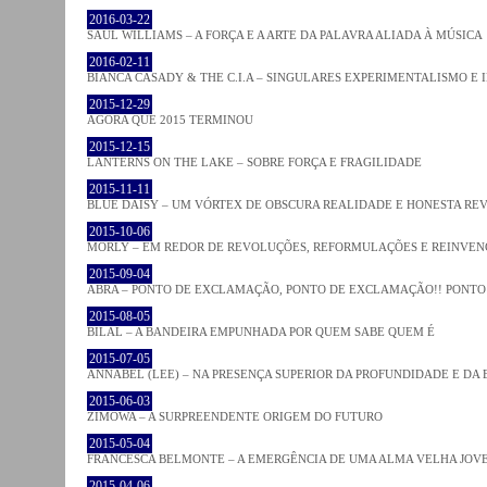
2016-03-22
SAUL WILLIAMS – A FORÇA E A ARTE DA PALAVRA ALIADA À MÚSICA
2016-02-11
BIANCA CASADY & THE C.I.A – SINGULARES EXPERIMENTALISMO E
2015-12-29
AGORA QUE 2015 TERMINOU
2015-12-15
LANTERNS ON THE LAKE – SOBRE FORÇA E FRAGILIDADE
2015-11-11
BLUE DAISY – UM VÓRTEX DE OBSCURA REALIDADE E HONESTA RE
2015-10-06
MORLY – EM REDOR DE REVOLUÇÕES, REFORMULAÇÕES E REINVEN
2015-09-04
ABRA – PONTO DE EXCLAMAÇÃO, PONTO DE EXCLAMAÇÃO!! PONTO 
2015-08-05
BILAL – A BANDEIRA EMPUNHADA POR QUEM SABE QUEM É
2015-07-05
ANNABEL (LEE) – NA PRESENÇA SUPERIOR DA PROFUNDIDADE E DA
2015-06-03
ZIMOWA – A SURPREENDENTE ORIGEM DO FUTURO
2015-05-04
FRANCESCA BELMONTE – A EMERGÊNCIA DE UMA ALMA VELHA JOV
2015-04-06