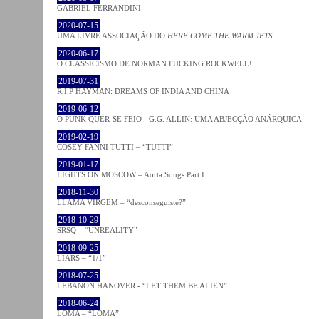
GABRIEL FERRANDINI
2020-07-15
UMA LIVRE ASSOCIAÇÃO DO
HERE COME THE WARM JETS
2020-06-17
O CLASSICISMO DE NORMAN FUCKING ROCKWELL!
2019-07-31
R.I.P HAYMAN: DREAMS OF INDIA AND CHINA
2019-06-12
O PUNK QUER-SE FEIO - G.G. ALLIN: UMA ABJECÇÃO ANÁRQUICA
2019-02-19
COSEY FANNI TUTTI – “TUTTI”
2019-01-17
LIGHTS ON MOSCOW – Aorta Songs Part I
2018-11-30
LLAMA VIRGEM – “desconseguiste?”
2018-10-29
SRSQ – “UNREALITY”
2018-09-25
LIARS – “1/1”
2018-07-25
LEBANON HANOVER - “LET THEM BE ALIEN”
2018-06-24
LOMA – “LOMA”