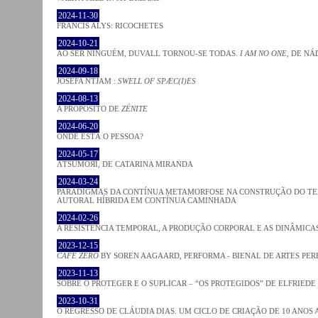
2024-11-30
FRANCIS ALYS: RICOCHETES
2024-10-21
AO SER NINGUÉM, DUVALL TORNOU-SE TODAS.
I AM NO ONE
, DE NÁ
2024-09-18
JOSÈFA NTJAM :
SWELL OF SPÆC(I)ES
2024-08-13
A PROPÓSITO DE
ZÉNITE
2024-06-20
ONDE ESTÁ O PESSOA?
2024-05-17
ΛƬSUMOЯI, DE CATARINA MIRANDA
2024-03-24
PARADIGMAS DA CONTÍNUA METAMORFOSE NA CONSTRUÇÃO DO TEM
AUTORAL HÍBRIDA EM CONTÍNUA CAMINHADA
2024-02-26
A RESISTÊNCIA TEMPORAL, A PRODUÇÃO CORPORAL E AS DINÂMIC
2023-12-15
CAFE ZERO
BY SOREN AAGAARD, PERFORMA - BIENAL DE ARTES PE
2023-11-13
SOBRE O PROTEGER E O SUPLICAR – “OS PROTEGIDOS” DE ELFRIEDE
2023-10-31
O REGRESSO DE CLÁUDIA DIAS. UM CICLO DE CRIAÇÃO DE 10 ANOS 