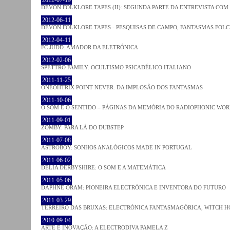
DEVON FOLKLORE TAPES (II): SEGUNDA PARTE DA ENTREVISTA CO
2012-06-11
DEVON FOLKLORE TAPES - PESQUISAS DE CAMPO, FANTASMAS FOL
2012-04-11
FC JUDD: AMADOR DA ELETRÓNICA
2012-02-06
SPETTRO FAMILY: OCULTISMO PSICADÉLICO ITALIANO
2011-11-25
ONEOHTRIX POINT NEVER: DA IMPLOSÃO DOS FANTASMAS
2011-10-06
O SOM E O SENTIDO – PÁGINAS DA MEMÓRIA DO RADIOPHONIC WO
2011-09-01
ZOMBY. PARA LÁ DO DUBSTEP
2011-07-08
ASTROBOY: SONHOS ANALÓGICOS MADE IN PORTUGAL
2011-06-02
DELIA DERBYSHIRE: O SOM E A MATEMÁTICA
2011-05-06
DAPHNE ORAM: PIONEIRA ELECTRÓNICA E INVENTORA DO FUTURO
2011-03-29
TERREIRO DAS BRUXAS: ELECTRÓNICA FANTASMAGÓRICA, WITCH HO
2010-09-04
ARTE E INOVAÇÃO: A ELECTRODIVA PAMELA Z