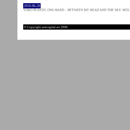
2010-06-28
YOKO PLASTIC ONO BAND – BETWEEN MY HEAD AND THE SKY: MÚLT
© Copyright artecapital.art 2006