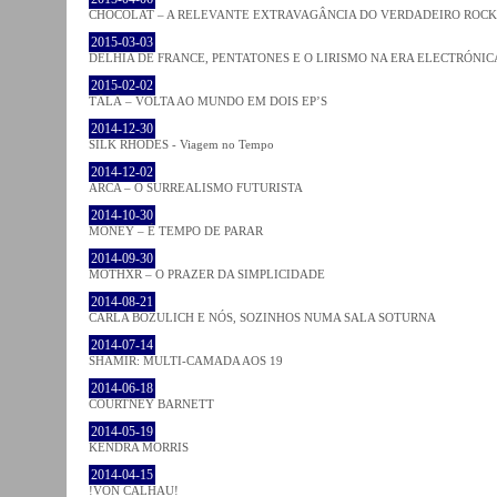
CHOCOLAT – A RELEVANTE EXTRAVAGÂNCIA DO VERDADEIRO ROCK
2015-03-03
DELHIA DE FRANCE, PENTATONES E O LIRISMO NA ERA ELECTRÓNIC
2015-02-02
TĀLĀ – VOLTA AO MUNDO EM DOIS EP’S
2014-12-30
SILK RHODES - Viagem no Tempo
2014-12-02
ARCA – O SURREALISMO FUTURISTA
2014-10-30
MONEY – É TEMPO DE PARAR
2014-09-30
MOTHXR – O PRAZER DA SIMPLICIDADE
2014-08-21
CARLA BOZULICH E NÓS, SOZINHOS NUMA SALA SOTURNA
2014-07-14
SHAMIR: MULTI-CAMADA AOS 19
2014-06-18
COURTNEY BARNETT
2014-05-19
KENDRA MORRIS
2014-04-15
!VON CALHAU!