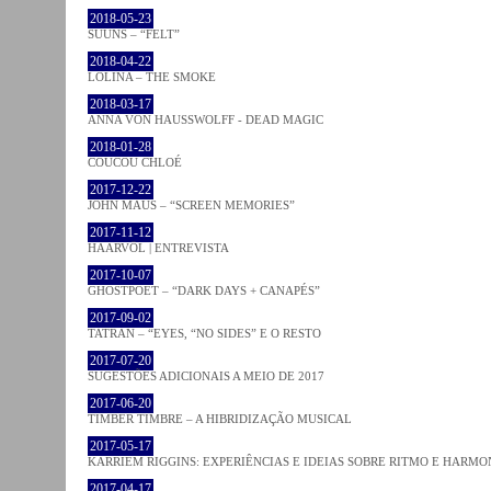
2018-05-23
SUUNS – “FELT”
2018-04-22
LOLINA – THE SMOKE
2018-03-17
ANNA VON HAUSSWOLFF - DEAD MAGIC
2018-01-28
COUCOU CHLOÉ
2017-12-22
JOHN MAUS – “SCREEN MEMORIES”
2017-11-12
HAARVÖL | ENTREVISTA
2017-10-07
GHOSTPOET – “DARK DAYS + CANAPÉS”
2017-09-02
TATRAN – “EYES, “NO SIDES” E O RESTO
2017-07-20
SUGESTÕES ADICIONAIS A MEIO DE 2017
2017-06-20
TIMBER TIMBRE – A HIBRIDIZAÇÃO MUSICAL
2017-05-17
KARRIEM RIGGINS: EXPERIÊNCIAS E IDEIAS SOBRE RITMO E HARMO
2017-04-17