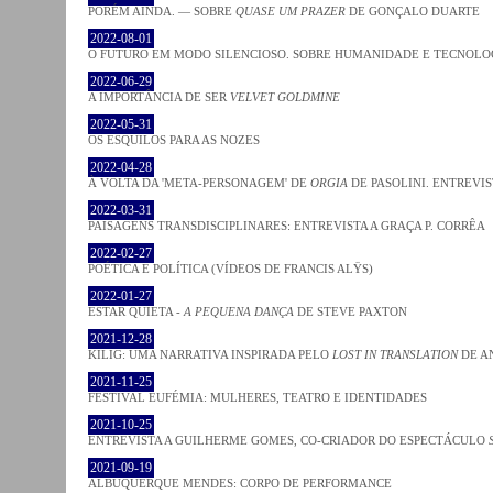
PORÉM AINDA. — SOBRE
QUASE UM PRAZER
DE GONÇALO DUARTE
2022-08-01
O FUTURO EM MODO SILENCIOSO. SOBRE HUMANIDADE E TECNOLO
2022-06-29
A IMPORTÂNCIA DE SER
VELVET GOLDMINE
2022-05-31
OS ESQUILOS PARA AS NOZES
2022-04-28
À VOLTA DA 'META-PERSONAGEM' DE
ORGIA
DE PASOLINI. ENTREVIS
2022-03-31
PAISAGENS TRANSDISCIPLINARES: ENTREVISTA A GRAÇA P. CORRÊA
2022-02-27
POÉTICA E POLÍTICA (VÍDEOS DE FRANCIS ALŸS)
2022-01-27
ESTAR QUIETA -
A PEQUENA DANÇA
DE STEVE PAXTON
2021-12-28
KILIG: UMA NARRATIVA INSPIRADA PELO
LOST IN TRANSLATION
DE A
2021-11-25
FESTIVAL EUFÉMIA: MULHERES, TEATRO E IDENTIDADES
2021-10-25
ENTREVISTA A GUILHERME GOMES, CO-CRIADOR DO ESPECTÁCULO
2021-09-19
ALBUQUERQUE MENDES: CORPO DE PERFORMANCE