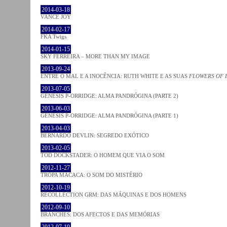
2014-03-18
VANCE JOY
2014-02-17
FKA Twigs
2014-01-15
SKY FERREIRA – MORE THAN MY IMAGE
2013-09-24
ENTRE O MAL E A INOCÊNCIA: RUTH WHITE E AS SUAS
FLOWERS OF 
2013-07-05
GENESIS P-ORRIDGE: ALMA PANDRÓGINA (PARTE 2)
2013-06-03
GENESIS P-ORRIDGE: ALMA PANDRÓGINA (PARTE 1)
2013-04-03
BERNARDO DEVLIN: SEGREDO EXÓTICO
2013-02-05
TOD DOCKSTADER: O HOMEM QUE VIA O SOM
2012-11-27
TROPA MACACA: O SOM DO MISTÉRIO
2012-10-19
RECOLLECTION GRM: DAS MÁQUINAS E DOS HOMENS
2012-09-10
BRANCHES: DOS AFECTOS E DAS MEMÓRIAS
2012-07-19