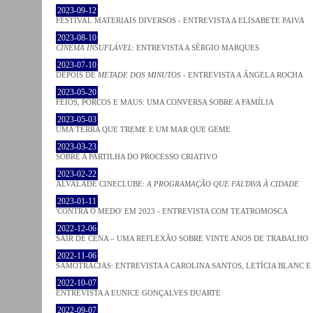
2023-09-12
FESTIVAL MATERIAIS DIVERSOS - ENTREVISTA A ELISABETE PAIVA
2023-08-10
CINEMA INSUFLÁVEL
: ENTREVISTA A SÉRGIO MARQUES
2023-07-10
DEPOIS DE
METADE DOS MINUTOS
- ENTREVISTA A ÂNGELA ROCHA
2023-05-20
FEIOS, PORCOS E MAUS: UMA CONVERSA SOBRE A FAMÍLIA
2023-05-03
UMA TERRA QUE TREME E UM MAR QUE GEME
2023-03-23
SOBRE A PARTILHA DO PROCESSO CRIATIVO
2023-02-22
ALVALADE CINECLUBE:
A PROGRAMAÇÃO QUE FALTAVA À CIDADE
2023-01-11
'CONTRA O MEDO' EM 2023 - ENTREVISTA COM TEATROMOSCA
2022-12-06
SAIR DE CENA – UMA REFLEXÃO SOBRE VINTE ANOS DE TRABALHO
2022-11-06
SAMOTRACIAS: ENTREVISTA A CAROLINA SANTOS, LETÍCIA BLANC E
2022-10-07
ENTREVISTA A EUNICE GONÇALVES DUARTE
2022-09-07