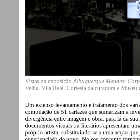
Vistas da exposição
Albuquerque Mendes: Corp
Velha, Vila Real. Cortesia da curadora e Museu 
Um extenso levantamento e tratamento dos varia
compilação de 51 cartazes que sumarizam a inv
divergência entre imagem e obra, para lá da sua
documentos visuais ou literários apresentam uma 
próprio artista, substituindo-se a uma acção que
experienciada de novo. No seu conjunto tornam