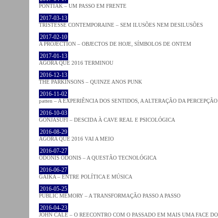
PONTIAK – UM PASSO EM FRENTE
2017-03-13
TRISTESSE CONTEMPORAINE – SEM ILUSÕES NEM DESILUSÕES
2017-02-10
A PROJECTION – OBJECTOS DE HOJE, SÍMBOLOS DE ONTEM
2017-01-13
AGORA QUE 2016 TERMINOU
2016-12-13
THE PARKINSONS – QUINZE ANOS PUNK
2016-11-02
patten – A EXPERIÊNCIA DOS SENTIDOS, A ALTERAÇÃO DA PERCEPÇÃO
2016-10-03
GONJASUFI – DESCIDA À CAVE REAL E PSICOLÓGICA
2016-08-29
AGORA QUE 2016 VAI A MEIO
2016-07-27
ODONIS ODONIS – A QUESTÃO TECNOLÓGICA
2016-06-27
GAIKA – ENTRE POLÍTICA E MÚSICA
2016-05-25
PUBLIC MEMORY – A TRANSFORMAÇÃO PASSO A PASSO
2016-04-23
JOHN CALE – O REECONTRO COM O PASSADO EM MAIS UMA FACE D