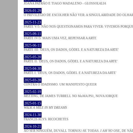
JOANA PATRÃO E TIAGO MADALENO -
GLOSSOLALIA
2026-01-29
O PRIVILÉGIO DE ESCOLHER NÃO VER: A SINGULARIDADE DO OLHA
2025-11-23
PARTE V/5: NÃO NOS QUESTIONAMOS PARA VIVER: VIVEMOS PORQ
2025-09-11
PARTE IV/5: MAIS UMA VEZ, REPENSAR A ARTE
2025-06-11
PARTE III: 'DEUS, OS DADOS, GÖDEL E A NATUREZA DA ARTE'
2025-05-20
PARTE II: 'DEUS, OS DADOS, GÖDEL E A NATUREZA DA ARTE'
2025-04-30
PARTE I: 'DEUS, OS DADOS, GÖDEL E A NATUREZA DA ARTE'
2025-03-28
CONTRA O IDADISMO. UM MANIFESTO QUEER
2025-02-19
MEETING
, DE JAMES TURRELL NO MoMA PS1, NOVA IORQUE
2025-01-15
WALK A MILE IN MY DREAMS
2024-11-30
FRANCIS ALYS: RICOCHETES
2024-10-21
AO SER NINGUÉM, DUVALL TORNOU-SE TODAS.
I AM NO ONE
, DE NÁ