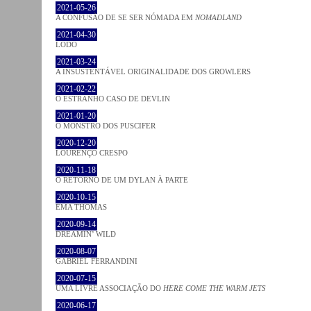
2021-05-26
A CONFUSÃO DE SE SER NÓMADA EM
NOMADLAND
2021-04-30
LODO
2021-03-24
A INSUSTENTÁVEL ORIGINALIDADE DOS GROWLERS
2021-02-22
O ESTRANHO CASO DE DEVLIN
2021-01-20
O MONSTRO DOS PUSCIFER
2020-12-20
LOURENÇO CRESPO
2020-11-18
O RETORNO DE UM DYLAN À PARTE
2020-10-15
EMA THOMAS
2020-09-14
DREAMIN’ WILD
2020-08-07
GABRIEL FERRANDINI
2020-07-15
UMA LIVRE ASSOCIAÇÃO DO
HERE COME THE WARM JETS
2020-06-17