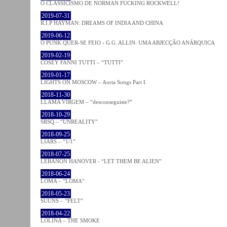
O CLASSICISMO DE NORMAN FUCKING ROCKWELL!
2019-07-31
R.I.P HAYMAN: DREAMS OF INDIA AND CHINA
2019-06-12
O PUNK QUER-SE FEIO - G.G. ALLIN: UMA ABJECÇÃO ANÁRQUICA
2019-02-19
COSEY FANNI TUTTI – “TUTTI”
2019-01-17
LIGHTS ON MOSCOW – Aorta Songs Part I
2018-11-30
LLAMA VIRGEM – “desconseguiste?”
2018-10-29
SRSQ – “UNREALITY”
2018-09-25
LIARS – “1/1”
2018-07-25
LEBANON HANOVER - “LET THEM BE ALIEN”
2018-06-24
LOMA – “LOMA”
2018-05-23
SUUNS – “FELT”
2018-04-22
LOLINA – THE SMOKE