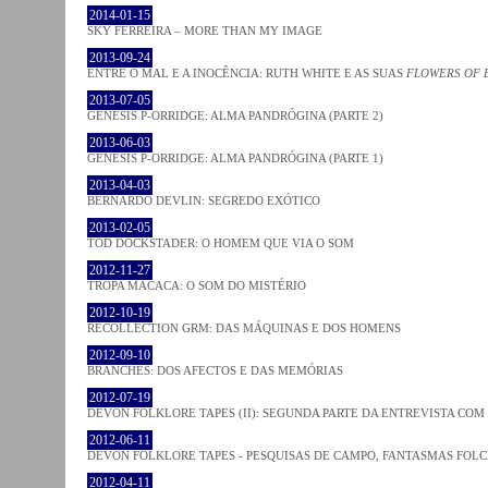
2014-01-15
SKY FERREIRA – MORE THAN MY IMAGE
2013-09-24
ENTRE O MAL E A INOCÊNCIA: RUTH WHITE E AS SUAS
FLOWERS OF 
2013-07-05
GENESIS P-ORRIDGE: ALMA PANDRÓGINA (PARTE 2)
2013-06-03
GENESIS P-ORRIDGE: ALMA PANDRÓGINA (PARTE 1)
2013-04-03
BERNARDO DEVLIN: SEGREDO EXÓTICO
2013-02-05
TOD DOCKSTADER: O HOMEM QUE VIA O SOM
2012-11-27
TROPA MACACA: O SOM DO MISTÉRIO
2012-10-19
RECOLLECTION GRM: DAS MÁQUINAS E DOS HOMENS
2012-09-10
BRANCHES: DOS AFECTOS E DAS MEMÓRIAS
2012-07-19
DEVON FOLKLORE TAPES (II): SEGUNDA PARTE DA ENTREVISTA CO
2012-06-11
DEVON FOLKLORE TAPES - PESQUISAS DE CAMPO, FANTASMAS FOL
2012-04-11