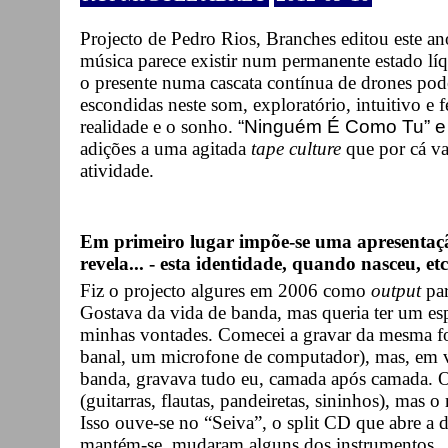
Projecto de Pedro Rios, Branches editou este an
música parece existir num permanente estado lí
o presente numa cascata contínua de drones po
escondidas neste som, exploratório, intuitivo e f
realidade e o sonho.
“Ninguém É Como Tu” e 
adições a uma agitada
tape culture
que por cá va
atividade.
Em primeiro lugar impõe-se uma apresentaçã
revela... - esta identidade, quando nasceu, etc
Fiz o projecto algures em 2006 como
output
par
Gostava da vida de banda, mas queria ter um e
minhas vontades. Comecei a gravar da mesma fo
banal, um microfone de computador), mas, em 
banda, gravava tudo eu, camada após camada. 
(guitarras, flautas, pandeiretas, sininhos), mas o
Isso ouve-se no “Seiva”, o split CD que abre a
mantém-se, mudaram alguns dos instrumentos.