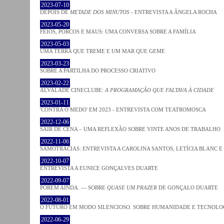
2023-07-10
DEPOIS DE
METADE DOS MINUTOS
- ENTREVISTA A ÂNGELA ROCHA
2023-05-20
FEIOS, PORCOS E MAUS: UMA CONVERSA SOBRE A FAMÍLIA
2023-05-03
UMA TERRA QUE TREME E UM MAR QUE GEME
2023-03-23
SOBRE A PARTILHA DO PROCESSO CRIATIVO
2023-02-22
ALVALADE CINECLUBE:
A PROGRAMAÇÃO QUE FALTAVA À CIDADE
2023-01-11
'CONTRA O MEDO' EM 2023 - ENTREVISTA COM TEATROMOSCA
2022-12-06
SAIR DE CENA – UMA REFLEXÃO SOBRE VINTE ANOS DE TRABALHO
2022-11-06
SAMOTRACIAS: ENTREVISTA A CAROLINA SANTOS, LETÍCIA BLANC E
2022-10-07
ENTREVISTA A EUNICE GONÇALVES DUARTE
2022-09-07
PORÉM AINDA. — SOBRE
QUASE UM PRAZER
DE GONÇALO DUARTE
2022-08-01
O FUTURO EM MODO SILENCIOSO. SOBRE HUMANIDADE E TECNOLO
2022-06-29