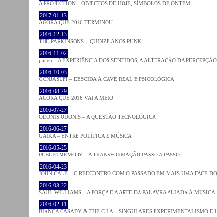
A PROJECTION – OBJECTOS DE HOJE, SÍMBOLOS DE ONTEM
2017-01-13
AGORA QUE 2016 TERMINOU
2016-12-13
THE PARKINSONS – QUINZE ANOS PUNK
2016-11-02
patten – A EXPERIÊNCIA DOS SENTIDOS, A ALTERAÇÃO DA PERCEPÇÃO
2016-10-03
GONJASUFI – DESCIDA À CAVE REAL E PSICOLÓGICA
2016-08-29
AGORA QUE 2016 VAI A MEIO
2016-07-27
ODONIS ODONIS – A QUESTÃO TECNOLÓGICA
2016-06-27
GAIKA – ENTRE POLÍTICA E MÚSICA
2016-05-25
PUBLIC MEMORY – A TRANSFORMAÇÃO PASSO A PASSO
2016-04-23
JOHN CALE – O REECONTRO COM O PASSADO EM MAIS UMA FACE D
2016-03-22
SAUL WILLIAMS – A FORÇA E A ARTE DA PALAVRA ALIADA À MÚSICA
2016-02-11
BIANCA CASADY & THE C.I.A – SINGULARES EXPERIMENTALISMO E