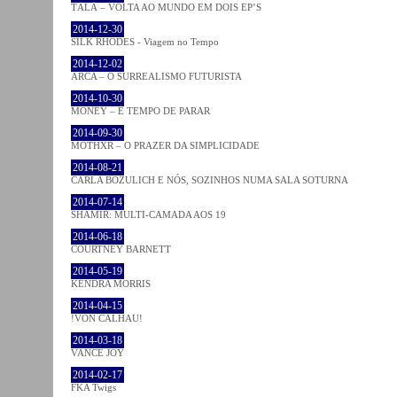
TĀLĀ – VOLTA AO MUNDO EM DOIS EP’S
2014-12-30
SILK RHODES - Viagem no Tempo
2014-12-02
ARCA – O SURREALISMO FUTURISTA
2014-10-30
MONEY – É TEMPO DE PARAR
2014-09-30
MOTHXR – O PRAZER DA SIMPLICIDADE
2014-08-21
CARLA BOZULICH E NÓS, SOZINHOS NUMA SALA SOTURNA
2014-07-14
SHAMIR: MULTI-CAMADA AOS 19
2014-06-18
COURTNEY BARNETT
2014-05-19
KENDRA MORRIS
2014-04-15
!VON CALHAU!
2014-03-18
VANCE JOY
2014-02-17
FKA Twigs