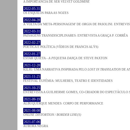
A IMPORTÂNCIA DE SER
VELVET GOLDMINE
2022-05-31
OS ESQUILOS PARA AS NOZES
2022-04-28
À VOLTA DA 'META-PERSONAGEM' DE
ORGIA
DE PASOLINI. ENTREVIS
2022-03-31
PAISAGENS TRANSDISCIPLINARES: ENTREVISTA A GRAÇA P. CORRÊA
2022-02-27
POÉTICA E POLÍTICA (VÍDEOS DE FRANCIS ALŸS)
2022-01-27
ESTAR QUIETA -
A PEQUENA DANÇA
DE STEVE PAXTON
2021-12-28
KILIG: UMA NARRATIVA INSPIRADA PELO
LOST IN TRANSLATION
DE A
2021-11-25
FESTIVAL EUFÉMIA: MULHERES, TEATRO E IDENTIDADES
2021-10-25
ENTREVISTA A GUILHERME GOMES, CO-CRIADOR DO ESPECTÁCULO
2021-09-19
ALBUQUERQUE MENDES: CORPO DE PERFORMANCE
2021-08-08
ONLINE DISTORTION / BORDER LINE(S)
2021-07-06
AURORA NEGRA