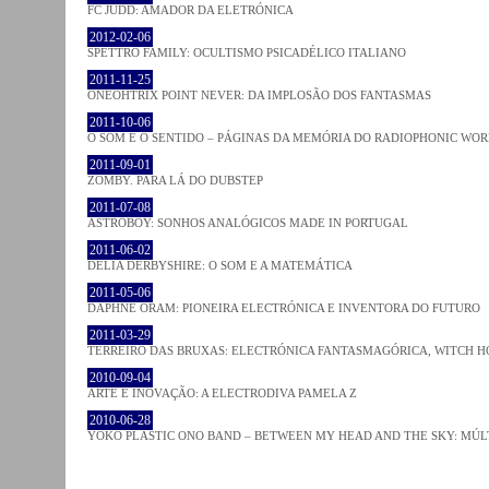
FC JUDD: AMADOR DA ELETRÓNICA
2012-02-06
SPETTRO FAMILY: OCULTISMO PSICADÉLICO ITALIANO
2011-11-25
ONEOHTRIX POINT NEVER: DA IMPLOSÃO DOS FANTASMAS
2011-10-06
O SOM E O SENTIDO – PÁGINAS DA MEMÓRIA DO RADIOPHONIC WO
2011-09-01
ZOMBY. PARA LÁ DO DUBSTEP
2011-07-08
ASTROBOY: SONHOS ANALÓGICOS MADE IN PORTUGAL
2011-06-02
DELIA DERBYSHIRE: O SOM E A MATEMÁTICA
2011-05-06
DAPHNE ORAM: PIONEIRA ELECTRÓNICA E INVENTORA DO FUTURO
2011-03-29
TERREIRO DAS BRUXAS: ELECTRÓNICA FANTASMAGÓRICA, WITCH HO
2010-09-04
ARTE E INOVAÇÃO: A ELECTRODIVA PAMELA Z
2010-06-28
YOKO PLASTIC ONO BAND – BETWEEN MY HEAD AND THE SKY: MÚLT