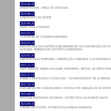
2024-09-18
JOSÈFA NTJAM :
SWELL OF SPÆC(I)ES
2024-08-13
A PROPÓSITO DE
ZÉNITE
2024-06-20
ONDE ESTÁ O PESSOA?
2024-05-17
ΛƬSUMOЯI, DE CATARINA MIRANDA
2024-03-24
PARADIGMAS DA CONTÍNUA METAMORFOSE NA CONSTRUÇÃO DO TEM
AUTORAL HÍBRIDA EM CONTÍNUA CAMINHADA
2024-02-26
A RESISTÊNCIA TEMPORAL, A PRODUÇÃO CORPORAL E AS DINÂMIC
2023-12-15
CAFE ZERO
BY SOREN AAGAARD, PERFORMA - BIENAL DE ARTES PE
2023-11-13
SOBRE O PROTEGER E O SUPLICAR – “OS PROTEGIDOS” DE ELFRIEDE
2023-10-31
O REGRESSO DE CLÁUDIA DIAS. UM CICLO DE CRIAÇÃO DE 10 ANOS 
2023-09-12
FESTIVAL MATERIAIS DIVERSOS - ENTREVISTA A ELISABETE PAIVA
2023-08-10
CINEMA INSUFLÁVEL
: ENTREVISTA A SÉRGIO MARQUES