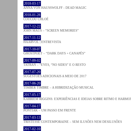
2018-03-17
ANNA VON HAUSSWOLFF - DEAD MAGIC
2018-01-28
COUCOU CHLOÉ
2017-12-22
JOHN MAUS – “SCREEN MEMORIES”
2017-11-12
HAARVÖL | ENTREVISTA
2017-10-07
GHOSTPOET – “DARK DAYS + CANAPÉS”
2017-09-02
TATRAN – “EYES, “NO SIDES” E O RESTO
2017-07-20
SUGESTÕES ADICIONAIS A MEIO DE 2017
2017-06-20
TIMBER TIMBRE – A HIBRIDIZAÇÃO MUSICAL
2017-05-17
KARRIEM RIGGINS: EXPERIÊNCIAS E IDEIAS SOBRE RITMO E HARMO
2017-04-17
PONTIAK – UM PASSO EM FRENTE
2017-03-13
TRISTESSE CONTEMPORAINE – SEM ILUSÕES NEM DESILUSÕES
2017-02-10