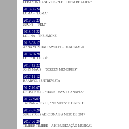
LEBANON HANOVER - “LET THEM BE ALIEN”
2018-06-24
LOMA – “LOMA”
2018-05-23
SUUNS – “FELT”
2018-04-22
LOLINA – THE SMOKE
2018-03-17
ANNA VON HAUSSWOLFF - DEAD MAGIC
2018-01-28
COUCOU CHLOÉ
2017-12-22
JOHN MAUS – “SCREEN MEMORIES”
2017-11-12
HAARVÖL | ENTREVISTA
2017-10-07
GHOSTPOET – “DARK DAYS + CANAPÉS”
2017-09-02
TATRAN – “EYES, “NO SIDES” E O RESTO
2017-07-20
SUGESTÕES ADICIONAIS A MEIO DE 2017
2017-06-20
TIMBER TIMBRE – A HIBRIDIZAÇÃO MUSICAL