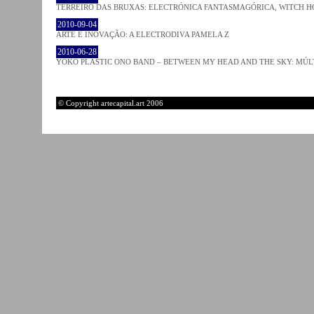
TERREIRO DAS BRUXAS: ELECTRÓNICA FANTASMAGÓRICA, WITCH HO
2010-09-04
ARTE E INOVAÇÃO: A ELECTRODIVA PAMELA Z
2010-06-28
YOKO PLASTIC ONO BAND – BETWEEN MY HEAD AND THE SKY: MÚLT
© Copyright artecapital.art 2006