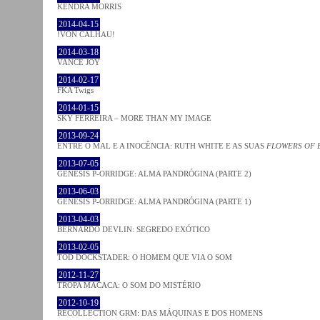
KENDRA MORRIS
2014-04-15
!VON CALHAU!
2014-03-18
VANCE JOY
2014-02-17
FKA Twigs
2014-01-15
SKY FERREIRA – MORE THAN MY IMAGE
2013-09-24
ENTRE O MAL E A INOCÊNCIA: RUTH WHITE E AS SUAS
FLOWERS OF 
2013-07-05
GENESIS P-ORRIDGE: ALMA PANDRÓGINA (PARTE 2)
2013-06-03
GENESIS P-ORRIDGE: ALMA PANDRÓGINA (PARTE 1)
2013-04-03
BERNARDO DEVLIN: SEGREDO EXÓTICO
2013-02-05
TOD DOCKSTADER: O HOMEM QUE VIA O SOM
2012-11-27
TROPA MACACA: O SOM DO MISTÉRIO
2012-10-19
RECOLLECTION GRM: DAS MÁQUINAS E DOS HOMENS