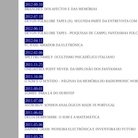
2012-09-10
BRANCHES: DOS AFECTOS E DAS MEMÓRIAS
2012-07-19
DEVON FOLKLORE TAPES (II): SEGUNDA PARTE DA ENTREVISTA CO
2012-06-11
DEVON FOLKLORE TAPES - PESQUISAS DE CAMPO, FANTASMAS FOL
2012-04-11
FC JUDD: AMADOR DA ELETRÓNICA
2012-02-06
SPETTRO FAMILY: OCULTISMO PSICADÉLICO ITALIANO
2011-11-25
ONEOHTRIX POINT NEVER: DA IMPLOSÃO DOS FANTASMAS
2011-10-06
O SOM E O SENTIDO – PÁGINAS DA MEMÓRIA DO RADIOPHONIC WO
2011-09-01
ZOMBY. PARA LÁ DO DUBSTEP
2011-07-08
ASTROBOY: SONHOS ANALÓGICOS MADE IN PORTUGAL
2011-06-02
DELIA DERBYSHIRE: O SOM E A MATEMÁTICA
2011-05-06
DAPHNE ORAM: PIONEIRA ELECTRÓNICA E INVENTORA DO FUTURO
2011-03-29