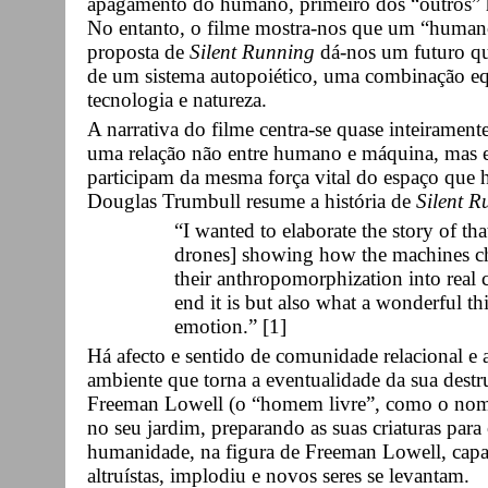
apagamento do humano, primeiro dos “outros”
No entanto, o filme mostra-nos que um “human
proposta de
Silent Running
dá-nos um futuro qu
de um sistema autopoiético, uma combinação equ
tecnologia e natureza.
A narrativa do filme centra-se quase inteiramente
uma relação não entre humano e máquina, mas ent
participam da mesma força vital do espaço que h
Douglas Trumbull resume a história de
Silent R
“I wanted to elaborate the story of th
drones] showing how the machines ch
their anthropomorphization into real 
end it is but also what a wonderful thi
emotion.” [1]
Há afecto e sentido de comunidade relacional e 
ambiente que torna a eventualidade da sua destr
Freeman Lowell (o “homem livre”, como o nome
no seu jardim, preparando as suas criaturas para
humanidade, na figura de Freeman Lowell, capa
altruístas, implodiu e novos seres se levantam.