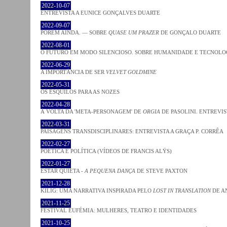
2022-10-07
ENTREVISTA A EUNICE GONÇALVES DUARTE
2022-09-07
PORÉM AINDA. — SOBRE
QUASE UM PRAZER
DE GONÇALO DUARTE
2022-08-01
O FUTURO EM MODO SILENCIOSO. SOBRE HUMANIDADE E TECNOLO
2022-06-29
A IMPORTÂNCIA DE SER
VELVET GOLDMINE
2022-05-31
OS ESQUILOS PARA AS NOZES
2022-04-28
À VOLTA DA 'META-PERSONAGEM' DE
ORGIA
DE PASOLINI. ENTREVIS
2022-03-31
PAISAGENS TRANSDISCIPLINARES: ENTREVISTA A GRAÇA P. CORRÊA
2022-02-27
POÉTICA E POLÍTICA (VÍDEOS DE FRANCIS ALŸS)
2022-01-27
ESTAR QUIETA -
A PEQUENA DANÇA
DE STEVE PAXTON
2021-12-28
KILIG: UMA NARRATIVA INSPIRADA PELO
LOST IN TRANSLATION
DE A
2021-11-25
FESTIVAL EUFÉMIA: MULHERES, TEATRO E IDENTIDADES
2021-10-25