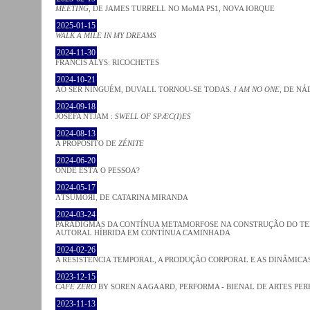
MEETING
, DE JAMES TURRELL NO MoMA PS1, NOVA IORQUE
2025-01-15
WALK A MILE IN MY DREAMS
2024-11-30
FRANCIS ALYS: RICOCHETES
2024-10-21
AO SER NINGUÉM, DUVALL TORNOU-SE TODAS.
I AM NO ONE
, DE NÁ
2024-09-18
JOSÈFA NTJAM :
SWELL OF SPÆC(I)ES
2024-08-13
A PROPÓSITO DE
ZÉNITE
2024-06-20
ONDE ESTÁ O PESSOA?
2024-05-17
ΛƬSUMOЯI, DE CATARINA MIRANDA
2024-03-24
PARADIGMAS DA CONTÍNUA METAMORFOSE NA CONSTRUÇÃO DO TEM
AUTORAL HÍBRIDA EM CONTÍNUA CAMINHADA
2024-02-26
A RESISTÊNCIA TEMPORAL, A PRODUÇÃO CORPORAL E AS DINÂMIC
2023-12-15
CAFE ZERO
BY SOREN AAGAARD, PERFORMA - BIENAL DE ARTES PE
2023-11-13