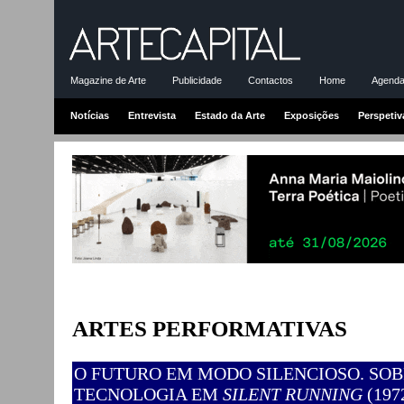
Magazine de Arte
Publicidade
Contactos
Home
Agenda-
Notícias
Entrevista
Estado da Arte
Exposições
Perspetiv
ARTES PERFORMATIVAS
O FUTURO EM MODO SILENCIOSO. SO
TECNOLOGIA EM
SILENT RUNNING
(197