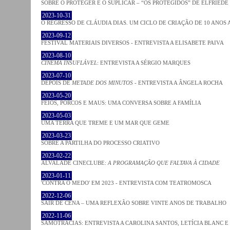
SOBRE O PROTEGER E O SUPLICAR – “OS PROTEGIDOS” DE ELFRIEDE
2023-10-31
O REGRESSO DE CLÁUDIA DIAS. UM CICLO DE CRIAÇÃO DE 10 ANOS 
2023-09-12
FESTIVAL MATERIAIS DIVERSOS - ENTREVISTA A ELISABETE PAIVA
2023-08-10
CINEMA INSUFLÁVEL
: ENTREVISTA A SÉRGIO MARQUES
2023-07-10
DEPOIS DE
METADE DOS MINUTOS
- ENTREVISTA A ÂNGELA ROCHA
2023-05-20
FEIOS, PORCOS E MAUS: UMA CONVERSA SOBRE A FAMÍLIA
2023-05-03
UMA TERRA QUE TREME E UM MAR QUE GEME
2023-03-23
SOBRE A PARTILHA DO PROCESSO CRIATIVO
2023-02-22
ALVALADE CINECLUBE:
A PROGRAMAÇÃO QUE FALTAVA À CIDADE
2023-01-11
'CONTRA O MEDO' EM 2023 - ENTREVISTA COM TEATROMOSCA
2022-12-06
SAIR DE CENA – UMA REFLEXÃO SOBRE VINTE ANOS DE TRABALHO
2022-11-06
SAMOTRACIAS: ENTREVISTA A CAROLINA SANTOS, LETÍCIA BLANC E