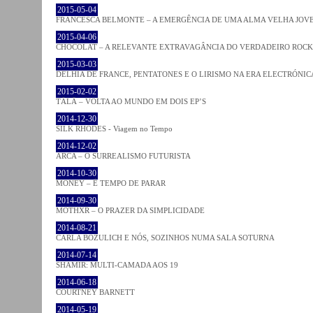
2015-05-04
FRANCESCA BELMONTE – A EMERGÊNCIA DE UMA ALMA VELHA JOV
2015-04-06
CHOCOLAT – A RELEVANTE EXTRAVAGÂNCIA DO VERDADEIRO ROCK
2015-03-03
DELHIA DE FRANCE, PENTATONES E O LIRISMO NA ERA ELECTRÓNIC
2015-02-02
TĀLĀ – VOLTA AO MUNDO EM DOIS EP’S
2014-12-30
SILK RHODES - Viagem no Tempo
2014-12-02
ARCA – O SURREALISMO FUTURISTA
2014-10-30
MONEY – É TEMPO DE PARAR
2014-09-30
MOTHXR – O PRAZER DA SIMPLICIDADE
2014-08-21
CARLA BOZULICH E NÓS, SOZINHOS NUMA SALA SOTURNA
2014-07-14
SHAMIR: MULTI-CAMADA AOS 19
2014-06-18
COURTNEY BARNETT
2014-05-19