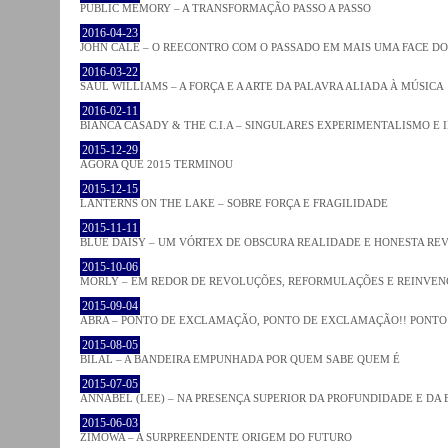
PUBLIC MEMORY – A TRANSFORMAÇÃO PASSO A PASSO
2016-04-23
JOHN CALE – O REECONTRO COM O PASSADO EM MAIS UMA FACE D
2016-03-22
SAUL WILLIAMS – A FORÇA E A ARTE DA PALAVRA ALIADA À MÚSICA
2016-02-11
BIANCA CASADY & THE C.I.A – SINGULARES EXPERIMENTALISMO E
2015-12-29
AGORA QUE 2015 TERMINOU
2015-12-15
LANTERNS ON THE LAKE – SOBRE FORÇA E FRAGILIDADE
2015-11-11
BLUE DAISY – UM VÓRTEX DE OBSCURA REALIDADE E HONESTA RE
2015-10-06
MORLY – EM REDOR DE REVOLUÇÕES, REFORMULAÇÕES E REINVEN
2015-09-04
ABRA – PONTO DE EXCLAMAÇÃO, PONTO DE EXCLAMAÇÃO!! PONTO 
2015-08-05
BILAL – A BANDEIRA EMPUNHADA POR QUEM SABE QUEM É
2015-07-05
ANNABEL (LEE) – NA PRESENÇA SUPERIOR DA PROFUNDIDADE E DA
2015-06-03
ZIMOWA – A SURPREENDENTE ORIGEM DO FUTURO