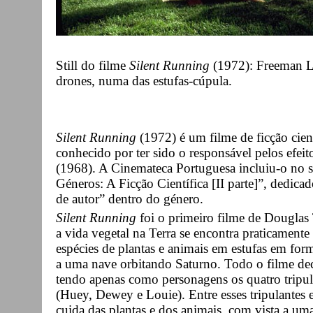
Still do filme
Silent Running
(1972): Freeman L
drones, numa das estufas-cúpula.
Silent Running
(1972) é um filme de ficção cien
conhecido por ter sido o responsável pelos efeit
(1968). A Cinemateca Portuguesa incluiu-o no se
Géneros: A Ficção Científica [II parte]”, dedica
de autor” dentro do género.
Silent Running
foi o primeiro filme de Douglas
a vida vegetal na Terra se encontra praticamente 
espécies de plantas e animais em estufas em fo
a uma nave orbitando Saturno. Todo o filme deco
tendo apenas como personagens os quatro tripula
(Huey, Dewey e Louie). Entre esses tripulantes
cuida das plantas e dos animais, com vista a uma 