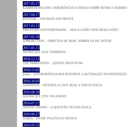
2017-05-17
KARRIEM RIGGINS: EXPERIÊNCIAS E IDEIAS SOBRE RITMO E HARMO
2017-04-17
PONTIAK – UM PASSO EM FRENTE
2017-03-13
TRISTESSE CONTEMPORAINE – SEM ILUSÕES NEM DESILUSÕES
2017-02-10
A PROJECTION – OBJECTOS DE HOJE, SÍMBOLOS DE ONTEM
2017-01-13
AGORA QUE 2016 TERMINOU
2016-12-13
THE PARKINSONS – QUINZE ANOS PUNK
2016-11-02
patten – A EXPERIÊNCIA DOS SENTIDOS, A ALTERAÇÃO DA PERCEPÇÃO
2016-10-03
GONJASUFI – DESCIDA À CAVE REAL E PSICOLÓGICA
2016-08-29
AGORA QUE 2016 VAI A MEIO
2016-07-27
ODONIS ODONIS – A QUESTÃO TECNOLÓGICA
2016-06-27
GAIKA – ENTRE POLÍTICA E MÚSICA
2016-05-25