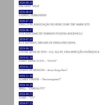
2020-09-14
DREAMIN’ WILD
2020-08-07
GABRIEL FERRANDINI
2020-07-15
UMA LIVRE ASSOCIAÇÃO DO
HERE COME THE WARM JETS
2020-06-17
O CLASSICISMO DE NORMAN FUCKING ROCKWELL!
2019-07-31
R.I.P HAYMAN: DREAMS OF INDIA AND CHINA
2019-06-12
O PUNK QUER-SE FEIO - G.G. ALLIN: UMA ABJECÇÃO ANÁRQUICA
2019-02-19
COSEY FANNI TUTTI – “TUTTI”
2019-01-17
LIGHTS ON MOSCOW – Aorta Songs Part I
2018-11-30
LLAMA VIRGEM – “desconseguiste?”
2018-10-29
SRSQ – “UNREALITY”
2018-09-25
LIARS – “1/1”
2018-07-25