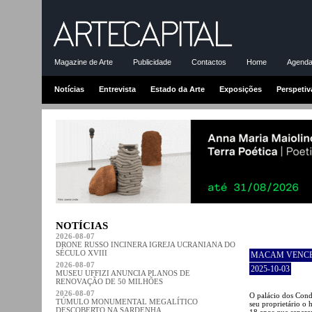
Magazine de Arte
Publicidade
Contactos
Home
Agenda-
Notícias
Entrevista
Estado da Arte
Exposições
Perspetiv
NOTÍCIAS
2026-08-07
DRONE RUSSO INCINERA IGREJA UCRANIANA DO
SÉCULO XVIII
MACAM VENCE 
2026-08-07
2025-10-03
MUSEU UFFIZI ANUNCIA PLANOS DE
RENOVAÇÃO DE 50 MILHÕES
2026-08-07
O palácio dos Cond
TÚMULO MONUMENTAL MEGALÍTICO
seu proprietário 
DESCOBERTO NA SARDENHA
18 anos que separa