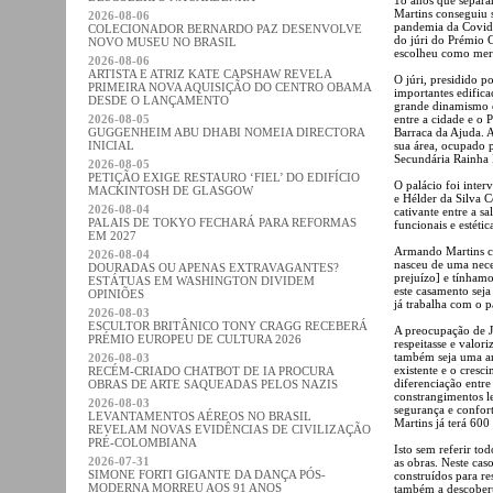
Martins conseguiu s
2026-08-06
pandemia da Covid-
COLECIONADOR BERNARDO PAZ DESENVOLVE
do júri do Prémio 
NOVO MUSEU NO BRASIL
escolheu como mere
2026-08-06
ARTISTA E ATRIZ KATE CAPSHAW REVELA
O júri, presidido p
PRIMEIRA NOVA AQUISIÇÃO DO CENTRO OBAMA
importantes edifica
DESDE O LANÇAMENTO
grande dinamismo c
2026-08-05
entre a cidade e o 
GUGGENHEIM ABU DHABI NOMEIA DIRECTORA
Barraca da Ajuda. A
INICIAL
sua área, ocupado p
Secundária Rainha
2026-08-05
PETIÇÃO EXIGE RESTAURO ‘FIEL’ DO EDIFÍCIO
O palácio foi inter
MACKINTOSH DE GLASGOW
e Hélder da Silva C
2026-08-04
cativante entre a sa
PALAIS DE TOKYO FECHARÁ PARA REFORMAS
funcionais e estéti
EM 2027
Armando Martins co
2026-08-04
nasceu de uma nece
DOURADAS OU APENAS EXTRAVAGANTES?
prejuízo] e tínhamo
ESTÁTUAS EM WASHINGTON DIVIDEM
este casamento seja
OPINIÕES
já trabalha com o p
2026-08-03
ESCULTOR BRITÂNICO TONY CRAGG RECEBERÁ
A preocupação de Jo
PRÉMIO EUROPEU DE CULTURA 2026
respeitasse e valor
também seja uma ar
2026-08-03
existente e o cres
RECÉM-CRIADO CHATBOT DE IA PROCURA
diferenciação entr
OBRAS DE ARTE SAQUEADAS PELOS NAZIS
constrangimentos le
2026-08-03
segurança e confor
LEVANTAMENTOS AÉREOS NO BRASIL
Martins já terá 600
REVELAM NOVAS EVIDÊNCIAS DE CIVILIZAÇÃO
PRÉ-COLOMBIANA
Isto sem referir to
2026-07-31
as obras. Neste cas
SIMONE FORTI GIGANTE DA DANÇA PÓS-
construídos para r
MODERNA MORREU AOS 91 ANOS
também a descoberta