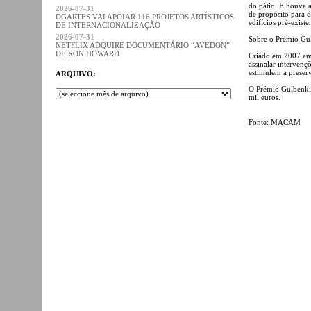
do pátio. E houve a
2026-07-31
de propósito para 
DGARTES VAI APOIAR 116 PROJETOS ARTÍSTICOS
edifícios pré-existe
DE INTERNACIONALIZAÇÃO
2026-07-31
Sobre o Prémio Gul
NETFLIX ADQUIRE DOCUMENTÁRIO “AVEDON”
DE RON HOWARD
Criado em 2007 em 
assinalar intervenç
estimulem a preser
ARQUIVO:
O Prémio Gulbenkia
mil euros.
Fonte: MACAM