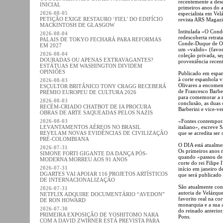
recentemente a des
INICIAL
primeiros anos do a
2026-08-05
especialista em Vel
PETIÇÃO EXIGE RESTAURO ‘FIEL’ DO EDIFÍCIO
revista ARS Magazi
MACKINTOSH DE GLASGOW
Intitulada «O Cond
2026-08-04
redescoberta retra
PALAIS DE TOKYO FECHARÁ PARA REFORMAS
Conde-Duque de Oli
EM 2027
um «valido» (favori
2026-08-04
coleção privada, s
DOURADAS OU APENAS EXTRAVAGANTES?
proveniência recent
ESTÁTUAS EM WASHINGTON DIVIDEM
OPINIÕES
Publicado em espan
à corte espanhola 
2026-08-03
Olivares a encomen
ESCULTOR BRITÂNICO TONY CRAGG RECEBERÁ
de Francesco Barbe
PRÉMIO EUROPEU DE CULTURA 2026
para comemorar a m
2026-08-03
conclusão, as duas
RECÉM-CRIADO CHATBOT DE IA PROCURA
Barberini e vice-ve
OBRAS DE ARTE SAQUEADAS PELOS NAZIS
2026-08-03
«Fontes contemporâ
LEVANTAMENTOS AÉREOS NO BRASIL
italiano», escreve 
REVELAM NOVAS EVIDÊNCIAS DE CIVILIZAÇÃO
que se acredita ser
PRÉ-COLOMBIANA
O DIA está atualme
2026-07-31
Os primeiros anos n
SIMONE FORTI GIGANTE DA DANÇA PÓS-
quando «passou de 
MODERNA MORREU AOS 91 ANOS
corte do rei Filipe
2026-07-31
início em janeiro d
DGARTES VAI APOIAR 116 PROJETOS ARTÍSTICOS
que será publicado
DE INTERNACIONALIZAÇÃO
São atualmente con
2026-07-31
autoria de Velázque
NETFLIX ADQUIRE DOCUMENTÁRIO “AVEDON”
favorito real na co
DE RON HOWARD
monarquia e a sua a
2026-07-30
do reinado anterior
PRIMEIRA EXPOSIÇÃO DE YOSHITOMO NARA
Pons.
COM A DAVID ZWIRNER ESTÁ PREVISTA PARA