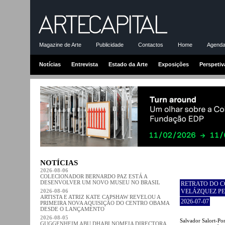
Magazine de Arte
Publicidade
Contactos
Home
Agenda-
Notícias
Entrevista
Estado da Arte
Exposições
Perspetiv
NOTÍCIAS
2026-08-06
COLECIONADOR BERNARDO PAZ ESTÁ A
DESENVOLVER UM NOVO MUSEU NO BRASIL
RETRATO DO C
2026-08-06
VELÁZQUEZ PE
ARTISTA E ATRIZ KATE CAPSHAW REVELOU A
2026-07-07
PRIMEIRA NOVA AQUISIÇÃO DO CENTRO OBAMA
DESDE O LANÇAMENTO
2026-08-05
Salvador Salort-Pon
GUGGENHEIM ABU DHABI NOMEIA DIRECTORA