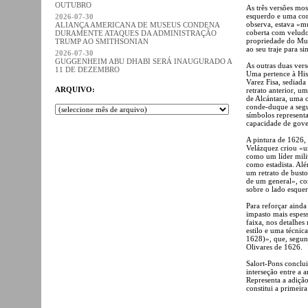
OUTUBRO
As três versões mo
esquerdo e uma corr
2026-07-30
observa, estava «m
ALIANÇA AMERICANA DE MUSEUS CONDENA
coberta com veludo
DURAMENTE ATAQUES DA ADMINISTRAÇÃO
propriedade do Mus
TRUMP AO SMITHSONIAN
ao seu traje para si
2026-07-30
GUGGENHEIM ABU DHABI SERÁ INAUGURADO A
As outras duas ver
11 DE DEZEMBRO
Uma pertence à His
Varez Fisa, sediada
ARQUIVO:
retrato anterior, u
de Alcántara, uma 
conde-duque a segur
símbolos representa
capacidade de gove
A pintura de 1626, 
Velázquez criou «um
como um líder milit
como estadista. Alé
um retrato de busto
de um general», co
sobre o lado esquer
Para reforçar ainda
impasto mais espess
faixa, nos detalhe
estilo e uma técnic
1628)», que, segun
Olivares de 1626.
Salort-Pons conclui
interseção entre a 
Representa a adição
constitui a primei