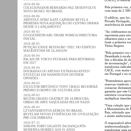
2026-08-06
Pela primeira vez, 
COLECIONADOR BERNARDO PAZ DESENVOLVE
com mais de 2.300 
NOVO MUSEU NO BRASIL
2026-08-06
O edifício, que foi
ARTISTA E ATRIZ KATE CAPSHAW REVELA
Privado Português,
PRIMEIRA NOVA AQUISIÇÃO DO CENTRO OBAMA
insolvência da inst
DESDE O LANÇAMENTO
2026-08-05
"Ao celebrarmos me
GUGGENHEIM ABU DHABI NOMEIA DIRECTORA
representa para nó
INICIAL
olharmos para o ace
fosse a primeira ve
2026-08-05
Vieira Jürgens.
PETIÇÃO EXIGE RESTAURO ‘FIEL’ DO EDIFÍCIO
MACKINTOSH DE GLASGOW
"Pela primeira vez 
2026-08-04
Desenhada à escala
PALAIS DE TOKYO FECHARÁ PARA REFORMAS
fim a décadas de di
EM 2027
de inventariação",
transforma radicalm
2026-08-04
CACE, com muita vi
DOURADAS OU APENAS EXTRAVAGANTES?
em Portugal e no es
ESTÁTUAS EM WASHINGTON DIVIDEM
OPINIÕES
"Pretendemos aprox
2026-08-03
reservas visitáveis
ESCULTOR BRITÂNICO TONY CRAGG RECEBERÁ
contactar diretamen
PRÉMIO EUROPEU DE CULTURA 2026
garantiu que este 
estrutura vocaciona
2026-08-03
multiplicar itinerân
RECÉM-CRIADO CHATBOT DE IA PROCURA
OBRAS DE ARTE SAQUEADAS PELOS NAZIS
"Uma coleção que en
2026-08-03
e Monumentos de P
LEVANTAMENTOS AÉREOS NO BRASIL
Pais, referindo que
REVELAM NOVAS EVIDÊNCIAS DE CIVILIZAÇÃO
e muito ambiciona
PRÉ-COLOMBIANA
2026-07-31
O responsável afir
SIMONE FORTI GIGANTE DA DANÇA PÓS-
institucionalizaçã
MODERNA MORREU AOS 91 ANOS
transformar uma est