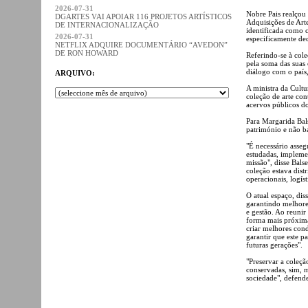
2026-07-31
Nobre Pais realçou
DGARTES VAI APOIAR 116 PROJETOS ARTÍSTICOS
Adquisições de Arte
DE INTERNACIONALIZAÇÃO
identificada como c
2026-07-31
especificamente de
NETFLIX ADQUIRE DOCUMENTÁRIO “AVEDON”
DE RON HOWARD
Referindo-se à col
pela soma das suas 
diálogo com o país
ARQUIVO:
A ministra da Cultu
coleção de arte co
acervos públicos do
Para Margarida Bals
património e não ba
"É necessário asseg
estudadas, implemen
missão", disse Bals
coleção estava dist
operacionais, logís
O atual espaço, dis
garantindo melhore
e gestão. Ao reuni
forma mais próxima 
criar melhores cond
garantir que este pa
futuras gerações".
"Preservar a coleçã
conservadas, sim, m
sociedade", defend