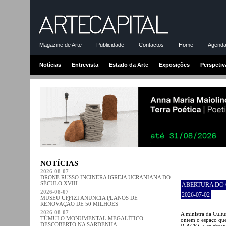
Magazine de Arte
Publicidade
Contactos
Home
Agenda-
Notícias
Entrevista
Estado da Arte
Exposições
Perspetiv
NOTÍCIAS
2026-08-07
DRONE RUSSO INCINERA IGREJA UCRANIANA DO
SÉCULO XVIII
ABERTURA DO
2026-08-07
2026-07-02
MUSEU UFFIZI ANUNCIA PLANOS DE
RENOVAÇÃO DE 50 MILHÕES
2026-08-07
A ministra da Cult
TÚMULO MONUMENTAL MEGALÍTICO
ontem o espaço que
DESCOBERTO NA SARDENHA
(CACE), a celebrar 