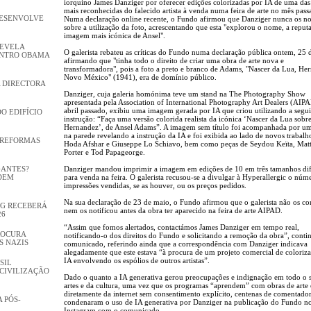
iorquino James Danziger por oferecer edições colorizadas por IA de uma das
mais reconhecidas do falecido artista à venda numa feira de arte no mês pass
DESENVOLVE
Numa declaração online recente, o Fundo afirmou que Danziger nunca os no
sobre a utilização da foto, acrescentando que esta "explorou o nome, a reput
imagem mais icónica de Ansel".
REVELA
O galerista rebateu as críticas do Fundo numa declaração pública ontem, 25 
ENTRO OBAMA
afirmando que "tinha todo o direito de criar uma obra de arte nova e
transformadora", pois a foto a preto e branco de Adams, "Nascer da Lua, He
Novo México" (1941), era de domínio público.
 DIRECTORA
Danziger, cuja galeria homónima teve um stand na The Photography Show
apresentada pela Association of International Photography Art Dealers (AIP
abril passado, exibiu uma imagem gerada por IA que criou utilizando a segui
DO EDIFÍCIO
instrução: “Faça uma versão colorida realista da icónica ‘Nascer da Lua sobr
Hernandez’, de Ansel Adams”. A imagem sem título foi acompanhada por um
na parede revelando a instrução da IA ​​e foi exibida ao lado de novos trabalh
 REFORMAS
Hoda Afshar e Giuseppe Lo Schiavo, bem como peças de Seydou Keïta, Mat
Porter e Tod Papageorge.
GANTES?
Danziger mandou imprimir a imagem em edições de 10 em três tamanhos dif
DEM
para venda na feira. O galerista recusou-se a divulgar à Hyperallergic o núm
impressões vendidas, se as houver, ou os preços pedidos.
Na sua declaração de 23 de maio, o Fundo afirmou que o galerista não os co
GG RECEBERÁ
nem os notificou antes da obra ter aparecido na feira de arte AIPAD.
26
“Assim que fomos alertados, contactámos James Danziger em tempo real,
ROCURA
notificando-o dos direitos do Fundo e solicitando a remoção da obra”, conti
S NAZIS
comunicado, referindo ainda que a correspondência com Danziger indicava
alegadamente que este estava “à procura de um projeto comercial de coloriz
IA envolvendo os espólios de outros artistas”.
SIL
CIVILIZAÇÃO
Dado o quanto a IA generativa gerou preocupações e indignação em todo o s
artes e da cultura, uma vez que os programas “aprendem” com obras de arte 
diretamente da internet sem consentimento explícito, centenas de comentado
 PÓS-
condenaram o uso de IA generativa por Danziger na publicação do Fundo n
Instagram com o comunicado.