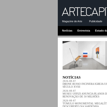
Magazine de Arte
Publicidade
Notícias
Entrevista
Estado d
NOTÍCIAS
2026-08-07
DRONE RUSSO INCINERA IGREJA 
SÉCULO XVIII
2026-08-07
MUSEU UFFIZI ANUNCIA PLANOS 
RENOVAÇÃO DE 50 MILHÕES
2026-08-07
TÚMULO MONUMENTAL MEGALÍT
DESCOBERTO NA SARDENHA