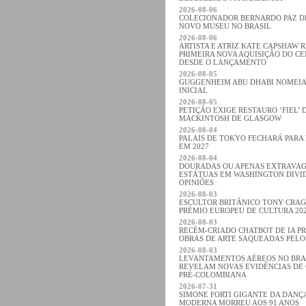
2026-08-06
COLECIONADOR BERNARDO PAZ 
NOVO MUSEU NO BRASIL
2026-08-06
ARTISTA E ATRIZ KATE CAPSHAW 
PRIMEIRA NOVA AQUISIÇÃO DO C
DESDE O LANÇAMENTO
2026-08-05
GUGGENHEIM ABU DHABI NOMEIA
INICIAL
2026-08-05
PETIÇÃO EXIGE RESTAURO ‘FIEL’ 
MACKINTOSH DE GLASGOW
2026-08-04
PALAIS DE TOKYO FECHARÁ PARA
EM 2027
2026-08-04
DOURADAS OU APENAS EXTRAVA
ESTÁTUAS EM WASHINGTON DIVI
OPINIÕES
2026-08-03
ESCULTOR BRITÂNICO TONY CRA
PRÉMIO EUROPEU DE CULTURA 20
2026-08-03
RECÉM-CRIADO CHATBOT DE IA P
OBRAS DE ARTE SAQUEADAS PELO
2026-08-03
LEVANTAMENTOS AÉREOS NO BRA
REVELAM NOVAS EVIDÊNCIAS DE 
PRÉ-COLOMBIANA
2026-07-31
SIMONE FORTI GIGANTE DA DANÇA
MODERNA MORREU AOS 91 ANOS