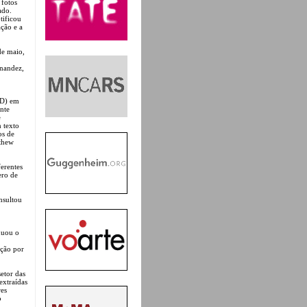
 fotos
ado.
tificou
ação e a
de maio,
rnandez,
AD) em
nte
e
 texto
os de
thew
erentes
ero de
nsultou
nuou o
ação por
etor das
extraídas
res
o