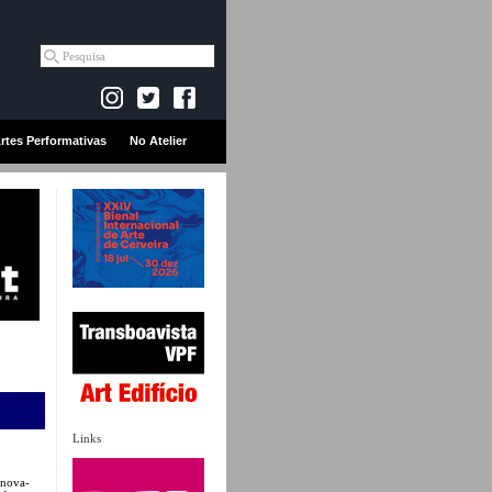
rtes Performativas
No Atelier
Links
 nova-