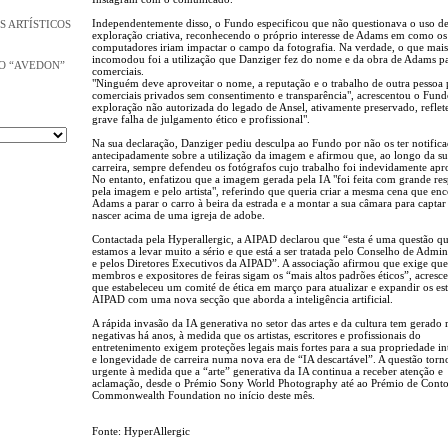
Independentemente disso, o Fundo especificou que não questionava o uso de
S ARTÍSTICOS
exploração criativa, reconhecendo o próprio interesse de Adams em como os
computadores iriam impactar o campo da fotografia. Na verdade, o que mais
incomodou foi a utilização que Danziger fez do nome e da obra de Adams pa
O “AVEDON”
comerciais.
"Ninguém deve aproveitar o nome, a reputação e o trabalho de outra pessoa 
comerciais privados sem consentimento e transparência", acrescentou o Fund
exploração não autorizada do legado de Ansel, ativamente preservado, refle
grave falha de julgamento ético e profissional".
Na sua declaração, Danziger pediu desculpa ao Fundo por não os ter notific
antecipadamente sobre a utilização da imagem e afirmou que, ao longo da s
carreira, sempre defendeu os fotógrafos cujo trabalho foi indevidamente apr
No entanto, enfatizou que a imagem gerada pela IA "foi feita com grande res
pela imagem e pelo artista", referindo que queria criar a mesma cena que en
Adams a parar o carro à beira da estrada e a montar a sua câmara para captar 
nascer acima de uma igreja de adobe.
Contactada pela Hyperallergic, a AIPAD declarou que “esta é uma questão q
estamos a levar muito a sério e que está a ser tratada pelo Conselho de Admin
e pelos Diretores Executivos da AIPAD”. A associação afirmou que exige que
membros e expositores de feiras sigam os “mais altos padrões éticos”, acresc
que estabeleceu um comité de ética em março para atualizar e expandir os est
AIPAD com uma nova secção que aborda a inteligência artificial.
A rápida invasão da IA ​​generativa no setor das artes e da cultura tem gerado 
negativas há anos, à medida que os artistas, escritores e profissionais do
entretenimento exigem proteções legais mais fortes para a sua propriedade in
e longevidade de carreira numa nova era de “IA descartável”. A questão torn
urgente à medida que a “arte” generativa da IA ​​continua a receber atenção e
aclamação, desde o Prémio Sony World Photography até ao Prémio de Conto
Commonwealth Foundation no início deste mês.
Fonte: HyperAllergic