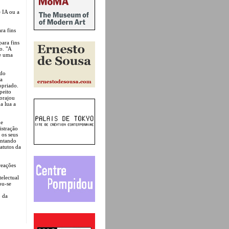
 IA ou a
ra fins
para fins
o. "A
te uma
ado
ua
opriado.
peito
corajou
a lua a
ue
istração
 os seus
entando
atutos da
reações
telectual
ou-se
 da