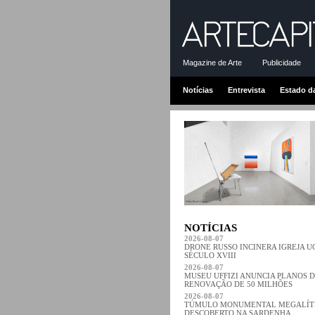
Magazine de Arte
Publicidade
Notícias
Entrevista
Estado d
NOTÍCIAS
2026-08-07
DRONE RUSSO INCINERA IGREJA 
SÉCULO XVIII
2026-08-07
MUSEU UFFIZI ANUNCIA PLANOS 
RENOVAÇÃO DE 50 MILHÕES
2026-08-07
TÚMULO MONUMENTAL MEGALÍT
DESCOBERTO NA SARDENHA