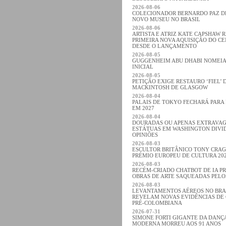
2026-08-06
COLECIONADOR BERNARDO PAZ 
NOVO MUSEU NO BRASIL
2026-08-06
ARTISTA E ATRIZ KATE CAPSHAW 
PRIMEIRA NOVA AQUISIÇÃO DO C
DESDE O LANÇAMENTO
2026-08-05
GUGGENHEIM ABU DHABI NOMEIA
INICIAL
2026-08-05
PETIÇÃO EXIGE RESTAURO ‘FIEL’ 
MACKINTOSH DE GLASGOW
2026-08-04
PALAIS DE TOKYO FECHARÁ PARA
EM 2027
2026-08-04
DOURADAS OU APENAS EXTRAVA
ESTÁTUAS EM WASHINGTON DIVI
OPINIÕES
2026-08-03
ESCULTOR BRITÂNICO TONY CRA
PRÉMIO EUROPEU DE CULTURA 20
2026-08-03
RECÉM-CRIADO CHATBOT DE IA P
OBRAS DE ARTE SAQUEADAS PELO
2026-08-03
LEVANTAMENTOS AÉREOS NO BRA
REVELAM NOVAS EVIDÊNCIAS DE 
PRÉ-COLOMBIANA
2026-07-31
SIMONE FORTI GIGANTE DA DANÇA
MODERNA MORREU AOS 91 ANOS