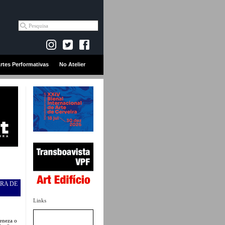
rtes Performativas
No Atelier
URA DE
Links
eneza o