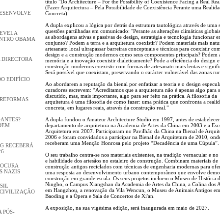
título "Do Architecture – For the Possibility of Coexistence Facing a Real Real
(Fazer Arquitectura – Pela Possibilidade de Coexistência Perante uma Realid
DESENVOLVE
Concreta).
A dupla explicou a lógica por detrás da estrutura tautológica através de uma 
questões partilhadas em comunicado: "Perante as alterações climáticas globa
REVELA
as abordagens ativas e passivas de design, estratégia e tecnologia funcionar 
ENTRO OBAMA
conjunto? Podem a terra e a arquitetura coexistir? Podem materiais mais natur
artesanato local ultrapassar barreiras conceptuais e técnicas para coexistir co
design e a construção modernos como seus componentes principais? Podem 
 DIRECTORA
memória e a inovação coexistir dialeticamente? Pode a eficiência do design e
construção modernos coexistir com formas de artesanato mais lentas e signifi
Será possível que coexistam, preservando o carácter vulnerável das zonas rur
DO EDIFÍCIO
Ao abordarem a reputação da bienal por enfatizar a teoria e o design especul
curadores escrevem: “Acreditamos que a arquitetura não é apenas algo para s
discutido, mas, mais importante, algo para ser feito na prática. A filosofia da
 REFORMAS
arquitetura é uma filosofia de como fazer: uma prática que confronta a reali
concreta, em lugares reais, através da construção real.”
GANTES?
A dupla fundou o Amateur Architecture Studio em 1997, antes de estabelecer
DEM
departamento de arquitetura na Academia de Artes da China em 2003 e a Esc
Arquitetura em 2007. Participaram no Pavilhão da China na Bienal de Arquit
2006 e foram convidados a participar na Bienal de Arquitetura de 2010, ond
receberam uma Menção Honrosa pelo projeto “Decadência de uma Cúpula”.
GG RECEBERÁ
26
O seu trabalho centra-se nos materiais existentes, na tradição vernacular e no
e habilidade dos artesãos no estaleiro de construção. Combinam materiais de
ROCURA
construção antigos reciclados com técnicas de engenharia modernas para ofe
S NAZIS
uma resposta ao desenvolvimento urbano contemporâneo que envolve demol
construção em grande escala. Os seus projetos incluem o Museu de História 
Ningbo, o Campus Xiangshan da Academia de Artes da China, a Colina dos A
SIL
em Hangzhou, a renovação da Vila Wencun, o Museu de Animais Antigos e
CIVILIZAÇÃO
Baoding e a Ópera e Sala de Concertos de Xi'an.
A exposição, na sua vigésima edição, será inaugurada em maio de 2027.
 PÓS-