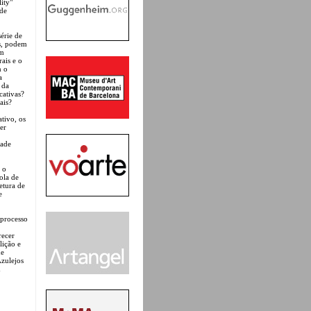
ity"
ade
série de
is, podem
em
ais e o
m o
a
 da
cativas?
ais?
ativo, os
er
dade
 o
ola de
etura de
e
 processo
recer
ição e
de
zulejos
m