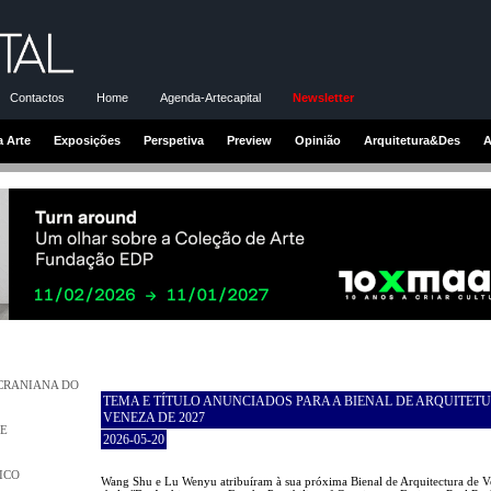
Contactos
Home
Agenda-Artecapital
Newsletter
a Arte
Exposições
Perspetiva
Preview
Opinião
Arquitetura&Des
A
UCRANIANA DO
TEMA E TÍTULO ANUNCIADOS PARA A BIENAL DE ARQUITET
VENEZA DE 2027
DE
2026-05-20
ICO
Wang Shu e Lu Wenyu atribuíram à sua próxima Bienal de Arquitectura de V