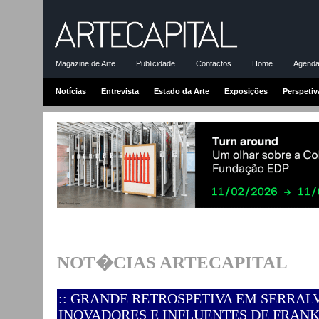
Magazine de Arte
Publicidade
Contactos
Home
Agenda-
Notícias
Entrevista
Estado da Arte
Exposições
Perspetiv
NOT�CIAS ARTECAPITAL
:: GRANDE RETROSPETIVA EM SERRAL
INOVADORES E INFLUENTES DE FRAN