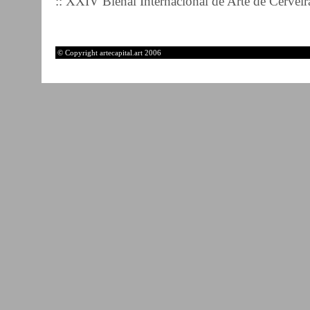
:: XXIV Bienal Internacional de Arte de Cerveir
© Copyright artecapital.art 2006