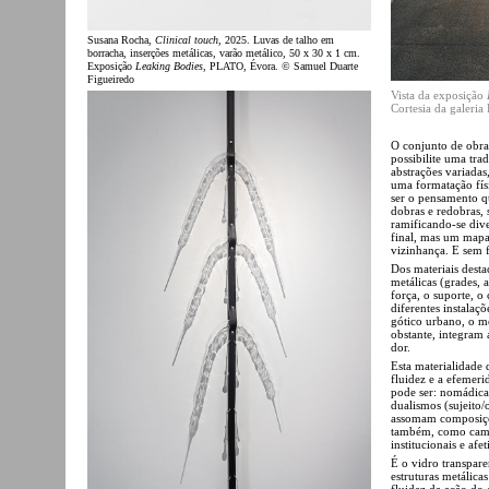
Susana Rocha,
Clinical touch
, 2025. Luvas de talho em
borracha, inserções metálicas, varão metálico, 50 x 30 x 1 cm.
Exposição
Leaking Bodies
, PLATO, Évora. © Samuel Duarte
Figueiredo
Vista da exposição
Cortesia da galeri
O conjunto de obra
possibilite uma tra
abstrações variada
uma formatação fís
ser o pensamento qu
dobras e redobras, 
ramificando-se div
final, mas um mapa 
vizinhança. E sem 
Dos materiais desta
metálicas (grades, a
força, o suporte, o
diferentes instala
gótico urbano, o m
obstante, integram
dor.
Esta materialidade
fluidez e a efemer
pode ser: nomádica
dualismos (sujeito/
assomam composições
também, como campo 
institucionais e afet
É o vidro transpar
estruturas metálica
fluidez da ação do