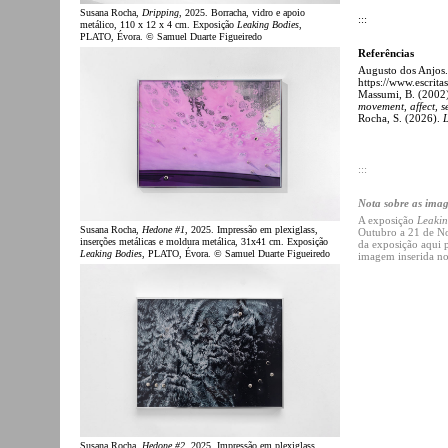
Susana Rocha,
Dripping
, 2025. Borracha, vidro e apoio
:::
metálico, 110 x 12 x 4 cm. Exposição
Leaking Bodies
,
PLATO, Évora. © Samuel Duarte Figueiredo
Referências
Augusto dos Anjos.
https://www.escrit
Massumi, B. (2002
movement, affect, s
Rocha, S. (2026).
:::
Nota sobre as ima
A exposição
Leakin
Susana Rocha,
Hedone #1
, 2025. Impressão em plexiglass,
Outubro a 21 de No
inserções metálicas e moldura metálica, 31x41 cm. Exposição
da exposição aqui p
Leaking Bodies
, PLATO, Évora. © Samuel Duarte Figueiredo
imagem inserida no
Susana Rocha,
Hedone #2
, 2025. Impressão em plexiglass,