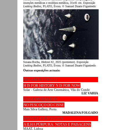
inserções metálicas e moldura metálica, 31x41 cm. Exposição
Leaking Bodies
, PLATO, Évora. © Samuel Duarte Figueiredo
Susana Rocha,
Hedone #2
, 2025 (pormenor). Exposição
Leaking Bodies
, PLATO, Évora. © Samuel Duarte Figueiredo
Outras exposições actuais:
MIRANDA PENNELL
H IS FOR HISTORY N IS FOR NOW
Solar - Galeria de Arte Cinemática, Vila do Conde
LIZ VAHIA
TIAGO MADALENO
NO PESCOÇO DO CISNE
Mais Silva Gallery, Porto
MADALENA FOLGADO
MANUEL JOÃO VIEIRA
A ILHA PÚRPURA: NOTAS E PAISAGENS
MAAT, Lisboa