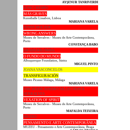
AYŞENUR TANRIVERDI
JUNE CRESPO
MÁS GRAVES
Kunsthalle Lissabon, Lisboa
MARIANA VARELA
JENNY HOLZER
WRONG ANSWERS
Museu de Serralves - Museu de Arte Contemporânea,
Porto
CONSTANÇA BABO
GRADA KILOMBA
O FUNDO DO MUNDO
Albuquerque Foundation, Sintra
MIGUEL PINTO
JOANA VASCONCELOS
TRANSFIGURACIÓN
Museo Picasso Málaga, Málaga
MARIANA VARELA
THE DUERCKHEIM COLLECTION X
SERRALVES
VEXATION OF SPIRIT
Museu de Serralves - Museu de Arte Contemporânea,
Porto
MAFALDA TEIXEIRA
MUZEU
PENSAMENTO E ARTE CONTEMPORÂNEA
MUZEU - Pensamento e Arte Contemporânea, Braga