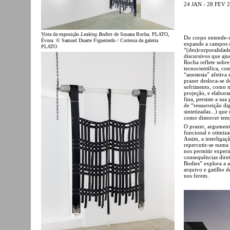
24 JAN - 28 FEV 
Vista da exposição
Leaking Bodies
de Susana Rocha. PLATO,
Do corpo entende-se
Évora. © Samuel Duarte Figueiredo / Cortesia da galeria
expande a campos di
PLATO
“(des)corporalidade
discursivos que aju
Rocha reflete sobre
tecnocientífica, c
“anestesia” afetiva
prazer desloca-se d
sofrimento, como no
projeção, e elabor
fina, persiste a su
de “ressurreição dig
sintetizadas...) qu
como distorcer temp
O prazer, argumenta
funcional e otimiza
Assim, a interligaç
repercutir-se numa 
nos permitir exper
consequências diret
Bodies” explora a 
arquivo e gatilho 
nos ferem.