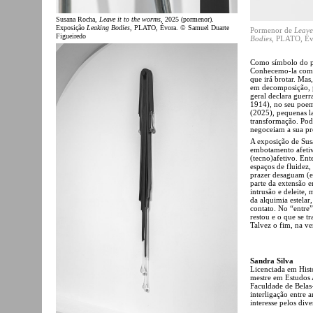
Susana Rocha,
Leave it to the worms
, 2025 (pormenor).
Exposição
Leaking Bodies
, PLATO, Évora. © Samuel Duarte
Pormenor de
Leave
Figueiredo
Bodies
, PLATO, Év
Como símbolo do pri
Conhecemo-la como
que irá brotar. Ma
em decomposição, p
geral declara guer
1914), no seu poem
(2025), pequenas la
transformação. Pode
negoceiam a sua pr
A exposição de Sus
embotamento afetiv
(tecno)afetivo. En
espaços de fluidez
prazer desaguam (e
parte da extensão e
intrusão e deleite,
da alquimia estela
contato. No “entre”
restou e o que se t
Talvez o fim, na ve
Sandra Silva
Licenciada em Histó
mestre em Estudos A
Faculdade de Belas
interligação entre 
interesse pelos div