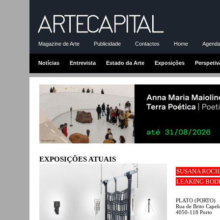
Magazine de Arte
Publicidade
Contactos
Home
Agenda-
Notícias
Entrevista
Estado da Arte
Exposições
Perspetiv
EXPOSIÇÕES ATUAIS
SUSANA ROCH
LEAKING BOD
PLATO (PORTO)
Rua de Brito Capelo
4050-118 Porto