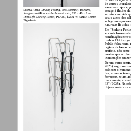
de corpos inorgâni
vazamento que é, p
Susana Rocha,
Sinking Feeling
, 2025 (detalhe). Borracha,
espaço à fluidez d
ferragens metálicas e vidro borossilicato, 250 x 40 x 6 cm.
acontece na vida q
Exposição
Leaking Bodies
, PLATO, Évora. © Samuel Duarte
seja o zinco dos t
Figueiredo
as lágrimas que esc
naturezas líquidas,
Em “Sinking Feelin
sustenta formas af
ramificações nervos
onde o EGO surge 
Pulsão fulgurante,
regime de forças: en
artifício, não sent
tensões que o olhar
inquietações praze
De um outro sentir
2025) auguram um t
colocam o humano 
dor, como as inser
ferragens, sejam ac
literalmente, crav
#2” (2025). Na sub
objetos metálicos s