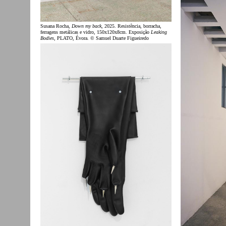
Susana Rocha,
Down my back
, 2025. Resistência, borracha,
ferragens metálicas e vidro, 150x120x8cm. Exposição
Leaking
Bodies
, PLATO, Évora. © Samuel Duarte Figueiredo