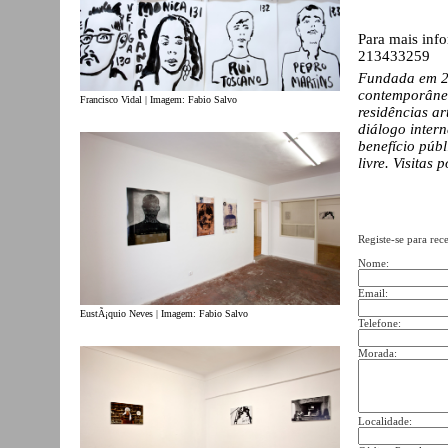
Para mais inf
213433259
Fundada em 20
contemporânea
Francisco Vidal | Imagem: Fabio Salvo
residências ar
diálogo intern
benefício púb
livre. Visitas
Registe-se para rec
Nome:
Email:
EustÃ¡quio Neves | Imagem: Fabio Salvo
Telefone:
Morada:
Localidade: