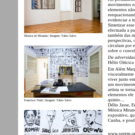
movimentos na
elementos nã
reequacionand
evidenciar a i
Sintetizar ess
efectuada a p
também das ma
Monica de Miranda | Imagem: Fabio Salvo
perspectivas, 
circulam por 
sobre o conceit
Da adversidad
Hélio Oiticica
Em Além Marge
visceralmente
viver junto em
um movimento d
artista se tor
elementos ele
quinto…
Francisco Vidal | Imagem: Fabio Salvo
Délio Jasse, E
Mónica Miranda
expositivo, q
Cunha, e prod
www.xerem.o