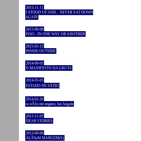
2015-11-11
I STOOD UP AND... NEVER SAT DOWN
AGAIN
2015-09-08
ISSO - IN ONE WAY OR ANOTHER
2015-05-15
INSIDE OUTSIDE
2014-09-03
O MANIFESTO DA GRUTA
2014-05-05
ESTADO DE SÃTIO
2014-02-20
se nÃ£o me engano, faz Angola
2013-11-05
DEAR STORIES
2013-09-06
ALÃ‰M MARGEM(S)