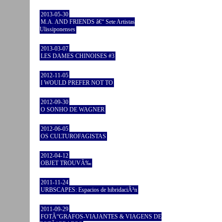
2013-05-30
M.A. AND FRIENDS â€“ Sete Artistas
Ulissiponenses
2013-03-07
LES DAMES CHINOISES #3
2012-11-05
I WOULD PREFER NOT TO
2012-09-30
O SONHO DE WAGNER
2012-06-05
OS CULTUROFAGISTAS
2012-04-12
OBJET TROUVÃ‰
2011-11-24
URBSCAPES: Espacios de hibridaciÃ³n
2011-09-29
FOTÃ“GRAFOS-VIAJANTES & VIAGENS DE