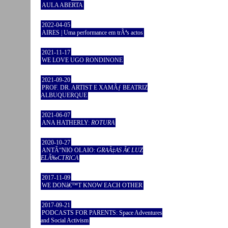
AULA ABERTA
2022-04-05
AIRES | Uma performance em trÃªs actos
2021-11-17
WE LOVE UGO RONDINONE
2021-09-20
PROF. DR. ARTIST E XAMÃƒ BEATRIZ
ALBUQUERQUE
2021-06-07
ANA HATHERLY:
ROTURA
2020-10-27
ANTÃ“NIO OLAIO:
GRAÃ‡AS Ã€ LUZ
ELÃ‰CTRICA
2017-11-09
WE DONâ€™T KNOW EACH OTHER
2017-09-21
PODCASTS FOR PARENTS: Space Adventures
and Social Activism