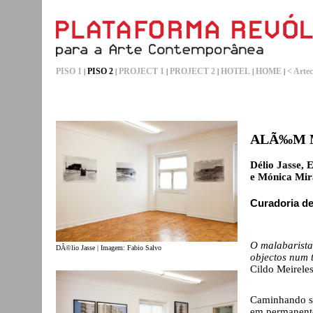
PISO 1
PISO 2
PROJECT 1
PROJECT 2
HOTEL
HOME
< Artec
|
|
|
|
|
|
ALÃ‰M 
Délio Jasse, 
e Mónica Mi
Curadoria de
O malabarista 
DÃ©lio Jasse | Imagem: Fabio Salvo
objectos num t
Cildo Meirele
Caminhando su
em permanente 