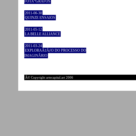
FOTÃ“GRAFOS
2011-06-30
QUINZE ENSAIOS
2011-05-12
LA BELLE ALLIANCE
2011-03-24
EXPLORAÃ‡ÃƒO DO PROCESSO DO
IMAGINÃRIO
Â© Copyright artecapital.art 2006