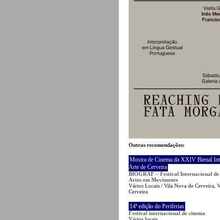
Outras recomendações:
Mostra de Cinema da XXIV Bienal Int
Arte de Cerveira
BIOGRAF – Festival Internacional de
Artes em Movimento
Vários Locais / Vila Nova de Cerveira, 
Cerveira
14ª edição do Periferias
Festival internacional de cinema
Vários locais,