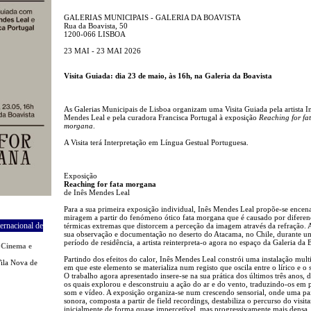
GALERIAS MUNICIPAIS - GALERIA DA BOAVISTA
Rua da Boavista, 50
1200-066 LISBOA
23 MAI - 23 MAI 2026
Visita Guiada: dia 23 de maio, às 16h, na Galeria da Boavista
As Galerias Municipais de Lisboa organizam uma Visita Guiada pela artista I
Mendes Leal e pela curadora Francisca Portugal à exposição
Reaching for fa
morgana
.
A Visita terá Interpretação em Língua Gestual Portuguesa.
Exposição
Reaching for fata morgana
de Inês Mendes Leal
Para a sua primeira exposição individual, Inês Mendes Leal propõe-se ence
miragem a partir do fenómeno ótico fata morgana que é causado por diferen
ernacional de
térmicas extremas que distorcem a perceção da imagem através da refração. 
sua observação e documentação no deserto do Atacama, no Chile, durante u
período de residência, a artista reinterpreta-o agora no espaço da Galeria da 
 Cinema e
Partindo dos efeitos do calor, Inês Mendes Leal constrói uma instalação mul
Vila Nova de
em que este elemento se materializa num registo que oscila entre o lírico e o s
O trabalho agora apresentado insere-se na sua prática dos últimos três anos, 
os quais explorou e desconstruiu a ação do ar e do vento, traduzindo-os em 
som e vídeo. A exposição organiza-se num crescendo sensorial, onde uma p
sonora, composta a partir de field recordings, destabiliza o percurso do visita
inicialmente de forma quase impercetível, mas progressivamente mais densa. 