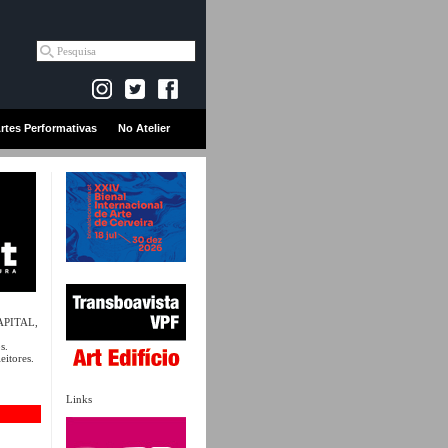
rtes Performativas
No Atelier
CAPITAL,
s.
eitores.
Links