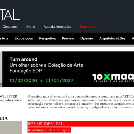
Contactos
Home
Agenda-Artecapital
Newsletter
a Arte
Exposições
Perspetiva
Preview
Opinião
Arquitetura&Des
A
NEWSLETTER
O seguinte guia de eventos é uma perspectiva prévia compilada pela ARTE
s, entrevistas e
antecipando conferências, seminários, cursos ou outras iniciativas. Envie-nos
informação (press-release, programa e imagem) dos próximos acontecimento
Seleccionamos três eventos periodicamente, divulgando-os junto dos nossos l
NDA
INêS MENDES LEAL
Reaching for fata morgana