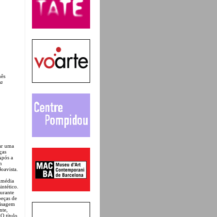
nês
ta
nar uma
ças
Após a
m
Boavista.
timédia
intético.
durante
peças de
aisagem
nte,
O título