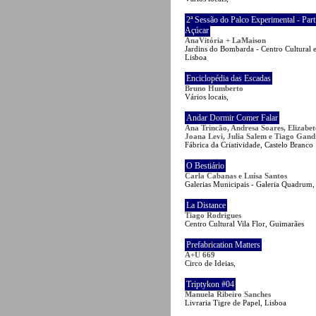
2ª Sessão do Palco Experimental - Part
Açúcar
AnaVitória + LaMaison
Jardins do Bombarda - Centro Cultural 
Lisboa
Enciclopédia das Escadas
Bruno Humberto
Vários locais,
Andar Dormir Comer Falar
Ana Trincão, Andresa Soares, Elizabet
Joana Levi, Julia Salem e Tiago Gand
Fábrica da Criatividade, Castelo Branco
O Bestiário
Carla Cabanas e Luísa Santos
Galerias Municipais - Galeria Quadrum,
La Distance
Tiago Rodrigues
Centro Cultural Vila Flor, Guimarães
Prefabrication Matters
A+U 669
Circo de Ideias,
Triptykon #04
Manuela Ribeiro Sanches
Livraria Tigre de Papel, Lisboa