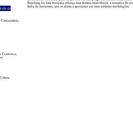
Reaching for fata morgana reforça essa mesma experiência: a tentativa de en
linha do horizonte, que se afasta e aproxima nas suas infinitas modulações.
ícula no
e Comunitário,
e Francisca,
ra
 Lisboa