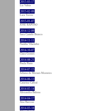
2015-03-17
Liz Vahia
2015-02-09
Lara Torres
2015-01-07
JOSÉ RAPOSO
2014-12-09
Sara Castelo Branco
2014-11-11
Natália Vilarinho
2014-10-07
Clara Gomes
2014-08-21
Paula Pinto
2014-07-15
Juliana de Moraes Monteiro
2014-06-13
Catarina Cabral
2014-05-14
Alexandra Balona
2014-04-17
Ana Barroso
2014-03-18