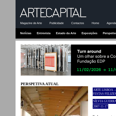
Magazine de Arte
Publicidade
Contactos
Home
Agenda-
Notícias
Entrevista
Estado da Arte
Exposições
Perspetiv
PERSPETIVA ATUAL
ARTE LISBOA 
FESTAS FELIZE
SÍLVIA GUERR
2007-11-17