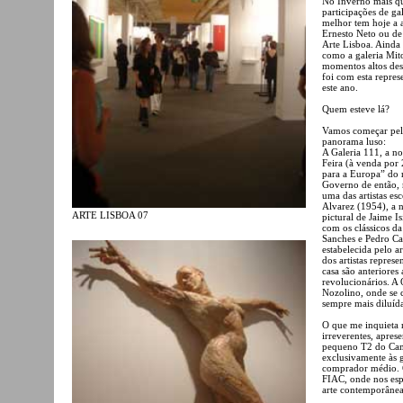
No Inverno mais qu
participações de ga
melhor tem hoje a 
Ernesto Neto ou de
Arte Lisboa. Ainda
como a galeria Mit
momentos altos dest
foi com esta repres
este ano.
Quem esteve lá?
Vamos começar pelas
panorama luso:
A Galeria 111, a no
Feira (à venda por 
para a Europa” do 
Governo de então, n
uma das artistas es
Alvarez (1954), a 
ARTE LISBOA 07
pictural de Jaime I
com os clássicos d
Sanches e Pedro Ca
estabelecida pelo a
dos artistas represe
casa são anteriores
revolucionários. A 
Nozolino, onde se c
sempre mais diluíd
O que me inquieta n
irreverentes, apre
pequeno T2 do Cam
exclusivamente às g
comprador médio. O
FIAC, onde nos esp
arte contemporânea