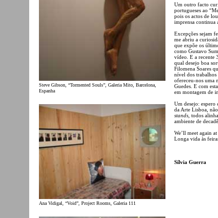
Um outro facto curi
portugueses ao “Mer
pois os actos de lo
imprensa continua a
Excepções sejam fe
me abriu a curiosid
que expõe os último
como Gustavo Sump
vídeo. E a recente 
qual desejo boa sor
Filomena Soares que
nível dos trabalhos
ofereceu-nos uma m
Steve Gibson, “Tormented Souls”, Galeria Mito, Barcelona,
Guedes. E com esta
Espanha
em montagem de in
Um desejo: espero q
da Arte Lisboa, nã
stands
, todos alinh
ambiente de decadê
We’ll meet again at
Longa vida às feira
Sílvia Guerra
Ana Vidigal, “Void”, Project Rooms, Galeria 111