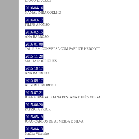
DIOGO DA CRUZ
2016-04-16
NAMALIMBA COELHO
2016-03-17
FILIPE AFONSO
2016-02-15
ANA BARROSO
2016-01-08
TAL R EM CONVERSA COM FABRICE HERGOTT
2015-11-28
MARTA RODRIGUES
2015-10-17
ANA BARROSO
2015-09-17
ALBERTO MORENO
2015-07-21
JOANA BRAGA, JOANA PESTANA E INÊS VEIGA
2015-06-20
PATRÍCIA PRIOR
2015-05-19
JOÃO CARLOS DE ALMEIDA E SILVA
2015-04-13
Natália Vilarinho