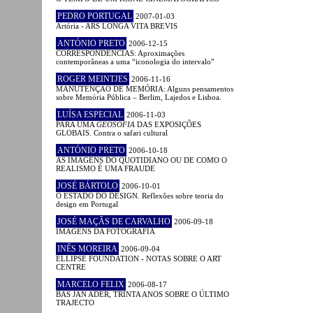
PEDRO PORTUGAL
2007-01-03
Artória - ARS LONGA VITA BREVIS
ANTÓNIO PRETO
2006-12-15
CORRESPONDÊNCIAS: Aproximações
contemporâneas a uma “iconologia do intervalo”
ROGER MEINTJES
2006-11-16
MANUTENÇÃO DE MEMÓRIA: Alguns pensamentos
sobre Memória Pública – Berlim, Lajedos e Lisboa.
LUÍSA ESPECIAL
2006-11-03
PARA UMA
GEOSOFIA
DAS EXPOSIÇÕES
GLOBAIS. Contra o safari cultural
ANTÓNIO PRETO
2006-10-18
AS IMAGENS DO QUOTIDIANO OU DE COMO O
REALISMO É UMA FRAUDE
JOSÉ BÁRTOLO
2006-10-01
O ESTADO DO DESIGN. Reflexões sobre teoria do
design em Portugal
JOSÉ MAÇÃS DE CARVALHO
2006-09-18
IMAGENS DA FOTOGRAFIA
INÊS MOREIRA
2006-09-04
ELLIPSE FOUNDATION - NOTAS SOBRE O ART
CENTRE
MARCELO FELIX
2006-08-17
BAS JAN ADER, TRINTA ANOS SOBRE O ÚLTIMO
TRAJECTO