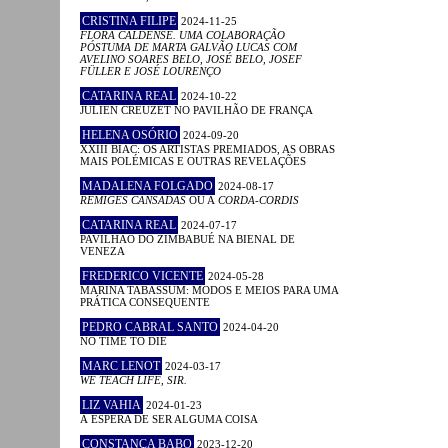
CRISTINA FILIPE
2024-11-25
FLORA CALDENSE. UMA COLABORAÇÃO
PÓSTUMA DE MARTA GALVÃO LUCAS COM
AVELINO SOARES BELO, JOSÉ BELO, JOSEF
FÜLLER E JOSÉ LOURENÇO
CATARINA REAL
2024-10-22
JULIEN CREUZET NO PAVILHÃO DE FRANÇA
HELENA OSÓRIO
2024-09-20
XXIII BIAC: OS ARTISTAS PREMIADOS, AS OBRAS
MAIS POLÉMICAS E OUTRAS REVELAÇÕES
MADALENA FOLGADO
2024-08-17
RÉMIGES CANSADAS
OU A
CORDA-CORDIS
CATARINA REAL
2024-07-17
PAVILHÃO DO ZIMBABUÉ NA BIENAL DE
VENEZA
FREDERICO VICENTE
2024-05-28
MARINA TABASSUM: MODOS E MEIOS PARA UMA
PRÁTICA CONSEQUENTE
PEDRO CABRAL SANTO
2024-04-20
NO TIME TO DIE
MARC LENOT
2024-03-17
WE TEACH LIFE, SIR.
LIZ VAHIA
2024-01-23
À ESPERA DE SER ALGUMA COISA
CONSTANÇA BABO
2023-12-20