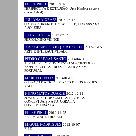
FILIPE PINTO
2013-09-16
PERSPECTIVA E EXTRUSÃO. Uma História da Arte
(parte 1 de 4)
JULIANA MORAES
2013-08-12
O
LUGAR
DA ARTE: O “CASTELO”, O
LABIRINTO
E
A SOLEIRA
JUAN CANELA
2013-07-11
PERFORMING VENICE
JOSÉ GOMES PINTO (ECATI/ULHT)
2013-05-05
ARTE E INTERACTIVIDADE
PEDRO CABRAL SANTO
2013-04-11
A IMAGEM EM MOVIMENTO NO CONTEXTO
ESPECÍFICO DAS ARTES PLÁSTICAS EM
PORTUGAL
MARCELO FELIX
2013-01-08
O ESPAÇO E A ORLA. 50 ANOS DE ‘OS VERDES
ANOS’
NUNO MATOS DUARTE
2012-12-11
SOBRE A PERTINÊNCIA DAS PRÁTICAS
CONCEPTUAIS NA FOTOGRAFIA
CONTEMPORÂNEA
FILIPE PINTO
2012-11-05
ASSEMBLAGE TROCKEL
MIGUEL RODRIGUES
2012-10-07
BIRD