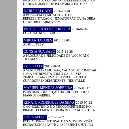
MONUMENTOS DE SINTRA E BELÉM-AJUDA: OS
DADOS E UMA PROPOSTA PARA O FUTURO
DÁRIA SALGADO
2016-03-18
A PAISAGEM COMO SUPORTE DE
REPRESENTAÇÃO CINEMATOGRÁFICA NA OBRA
DE ANDREI TARKOVSKY
VICTOR PINTO DA FONSECA
2016-02-16
CORAÇÃO REVELADOR
MIRIAN TAVARES
2016-01-06
ABSOLUTELY
CONSTANÇA BABO
2015-11-28
A PROCURA DE FELICIDADE DE WOLFGANG
TILLMANS
INÊS VALLE
2015-10-31
A VERDADEIRA MUDANÇA ACABA DE COMEÇAR
| UMA ENTREVISTA COM O GALERISTA
ZIMBABUEANO JIMMY SARUCHERA PELA
CURADORA INDEPENDENTE INÊS VALLE
MARIBEL MENDES SOBREIRA
2015-09-17
PARA UMA CONCEPÇÃO DA ARTE SEGUNDO
MARKUS GABRIEL
RENATO RODRIGUES DA SILVA
2015-07-22
O CONCRETISMO E O NEOCONCRETISMO NO
BRASIL: ELEMENTOS PARA REFLEXÃO CRÍTICA
LUÍS RAPOSO
2015-07-02
PATRIMÓNIO CULTURAL E OS MUSEUS: VISÃO
ESTRATÉGICA | PARTE 2: O PRESENTE/FUTURO