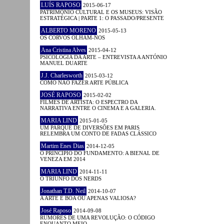
LUÍS RAPOSO
2015-06-17
PATRIMÓNIO CULTURAL E OS MUSEUS: VISÃO
ESTRATÉGICA | PARTE 1: O PASSADO/PRESENTE
ALBERTO MORENO
2015-05-13
OS CORVOS OLHAM-NOS
Ana Cristina Alves
2015-04-12
PSICOLOGIA DA ARTE – ENTREVISTA A ANTÓNIO
MANUEL DUARTE
J.J. Charlesworth
2015-03-12
COMO NÃO FAZER ARTE PÚBLICA
JOSÉ RAPOSO
2015-02-02
FILMES DE ARTISTA: O ESPECTRO DA
NARRATIVA ENTRE O CINEMA E A GALERIA.
MARIA LIND
2015-01-05
UM PARQUE DE DIVERSÕES EM PARIS
RELEMBRA UM CONTO DE FADAS CLÁSSICO
Martim Enes Dias
2014-12-05
O PRINCÍPIO DO FUNDAMENTO: A BIENAL DE
VENEZA EM 2014
MARIA LIND
2014-11-11
O TRIUNFO DOS NERDS
Jonathan T.D. Neil
2014-10-07
A ARTE É BOA OU APENAS VALIOSA?
José Raposo
2014-09-08
RUMORES DE UMA REVOLUÇÃO: O CÓDIGO
ENQUANTO MEIO.