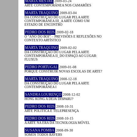
MARTA MESTRE
2009-03-24
ARTE CONTEMPORÂNEA NOS CAMARÕES
MARTA TRAQUINO
2009-03-04
DA CONSTRUÇÃO DO LUGAR PELA ARTE
CONTEMPORÂNEA III_A ARTE COMO UM
ESTADO DE ENCONTRO
PEDRO DOS REIS
2009-02-18
O “ANO DO BOI” – PREVISÕES E REFLEXÕES NO
CONTEXTO ARTÍSTICO
MARTA TRAQUINO
2009-02-02
DA CONSTRUÇÃO DO LUGAR PELA ARTE
CONTEMPORÂNEA II_DO ESPAÇO AO LUGAR:
FLUXUS
PEDRO PORTUGAL
2009-01-08
PORQUÊ CONSTRUIR NOVAS ESCOLAS DE ARTE?
MARTA TRAQUINO
2008-12-18
DA CONSTRUÇÃO DO LUGAR PELA ARTE
CONTEMPORÂNEA I
SANDRA LOURENÇO
2008-12-02
HONG KONG A DÉJÀ DISPARU?
PEDRO DOS REIS
2008-10-31
ARTE POLÍTICA E TELEPRESENÇA
PEDRO DOS REIS
2008-10-15
A ARTE NA ERA DA TECNOLOGIA MÓVEL
SUSANA POMBA
2008-09-30
SOMOS TODOS RAVERS