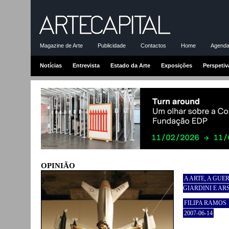
Magazine de Arte
Publicidade
Contactos
Home
Agenda-
Notícias
Entrevista
Estado da Arte
Exposições
Perspetiv
OPINIÃO
A ARTE, A GUE
GIARDINI E AR
FILIPA RAMOS
2007-06-14