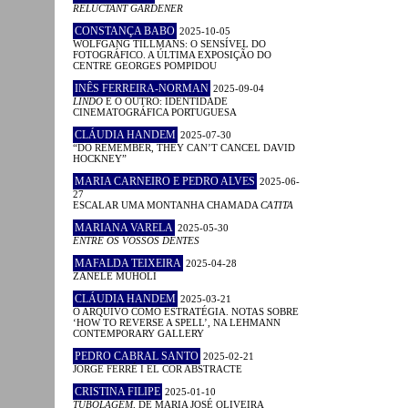
RELUCTANT GARDENER
CONSTANÇA BABO
2025-10-05
WOLFGANG TILLMANS: O SENSÍVEL DO
FOTOGRÁFICO. A ÚLTIMA EXPOSIÇÃO DO
CENTRE GEORGES POMPIDOU
INÊS FERREIRA-NORMAN
2025-09-04
LINDO
E O OUTRO: IDENTIDADE
CINEMATOGRÁFICA PORTUGUESA
CLÁUDIA HANDEM
2025-07-30
“DO REMEMBER, THEY CAN’T CANCEL DAVID
HOCKNEY”
MARIA CARNEIRO E PEDRO ALVES
2025-06-
27
ESCALAR UMA MONTANHA CHAMADA
CATITA
MARIANA VARELA
2025-05-30
ENTRE OS VOSSOS DENTES
MAFALDA TEIXEIRA
2025-04-28
ZANELE MUHOLI
CLÁUDIA HANDEM
2025-03-21
O ARQUIVO COMO ESTRATÉGIA. NOTAS SOBRE
‘HOW TO REVERSE A SPELL’, NA LEHMANN
CONTEMPORARY GALLERY
PEDRO CABRAL SANTO
2025-02-21
JORGE FERRÉ I EL COR ABSTRACTE
CRISTINA FILIPE
2025-01-10
TUBOLAGEM
, DE MARIA JOSÉ OLIVEIRA