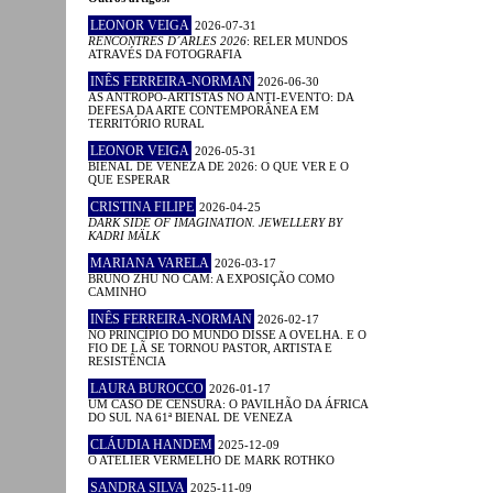
LEONOR VEIGA
2026-07-31
RENCONTRES D´ARLES 2026
: RELER MUNDOS
ATRAVÉS DA FOTOGRAFIA
INÊS FERREIRA-NORMAN
2026-06-30
AS ANTROPO-ARTISTAS NO ANTI-EVENTO: DA
DEFESA DA ARTE CONTEMPORÂNEA EM
TERRITÓRIO RURAL
LEONOR VEIGA
2026-05-31
BIENAL DE VENEZA DE 2026: O QUE VER E O
QUE ESPERAR
CRISTINA FILIPE
2026-04-25
DARK SIDE OF IMAGINATION. JEWELLERY BY
KADRI MÄLK
MARIANA VARELA
2026-03-17
BRUNO ZHU NO CAM: A EXPOSIÇÃO COMO
CAMINHO
INÊS FERREIRA-NORMAN
2026-02-17
NO PRINCÍPIO DO MUNDO DISSE A OVELHA. E O
FIO DE LÃ SE TORNOU PASTOR, ARTISTA E
RESISTÊNCIA
LAURA BUROCCO
2026-01-17
UM CASO DE CENSURA: O PAVILHÃO DA ÁFRICA
DO SUL NA 61ª BIENAL DE VENEZA
CLÁUDIA HANDEM
2025-12-09
O ATELIER VERMELHO DE MARK ROTHKO
SANDRA SILVA
2025-11-09