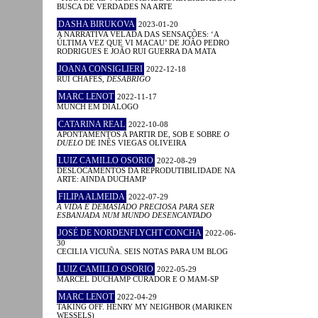
BUSCA DE VERDADES NA ARTE
DASHA BIRUKOVA
2023-01-20
A NARRATIVA VELADA DAS SENSAÇÕES: ‘A
ÚLTIMA VEZ QUE VI MACAU’ DE JOÃO PEDRO
RODRIGUES E JOÃO RUI GUERRA DA MATA
JOANA CONSIGLIERI
2022-12-18
RUI CHAFES,
DESABRIGO
MARC LENOT
2022-11-17
MUNCH EM DIÁLOGO
CATARINA REAL
2022-10-08
APONTAMENTOS A PARTIR DE, SOB E SOBRE
O
DUELO
DE INÊS VIEGAS OLIVEIRA
LUIZ CAMILLO OSORIO
2022-08-29
DESLOCAMENTOS DA REPRODUTIBILIDADE NA
ARTE: AINDA DUCHAMP
FILIPA ALMEIDA
2022-07-29
A VIDA É DEMASIADO PRECIOSA PARA SER
ESBANJADA NUM MUNDO DESENCANTADO
JOSÉ DE NORDENFLYCHT CONCHA
2022-06-
30
CECILIA VICUÑA. SEIS NOTAS PARA UM BLOG
LUIZ CAMILLO OSORIO
2022-05-29
MARCEL DUCHAMP CURADOR E O MAM-SP
MARC LENOT
2022-04-29
TAKING OFF. HENRY MY NEIGHBOR (MARIKEN
WESSELS)