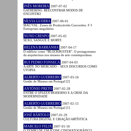
INÊS MOREIRA
2007-07-02
GATHERING: REECONTRAR MODOS DE
ENCONTRO
SÍLVIA GUERRA
2007-06-01
MAC/VAL: Zones de Productivités Concertées. # 3
Entreprises singulières
NUNO CRESPO
2007-05-02
SEXO, SANGUE E MORTE
HELENA BARRANHA
2007-04-17
O edifício como “BLOCKBUSTER”. O protagonismo
da arquitectura nos museus de arte contemporânea
RUI PEDRO FONSECA
2007-04-03
A ARTE NO MERCADO – SEUS DISCURSOS COMO
UTOPIA
ALBERTO GUERREIRO
2007-03-16
Gestão de Museus em Portugal [2]
ANTÓNIO PRETO
2007-02-28
ENTRE O
SPLEEN
MODERNO E A CRISE DA
MODERNIDADE
ALBERTO GUERREIRO
2007-02-15
Gestão de Museus em Portugal [1]
JOSÉ BÁRTOLO
2007-01-29
CULTURA DIGITAL E CRIAÇÃO ARTÍSTICA
MARCELO FELIX
2007-01-16
O TEMPO DE UM ÍCONE CINEMATOGRÁFICO