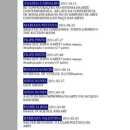
ANANDA CARVALHO
2011-10-12
RE-CONFIGURAÇÕES NO SISTEMA DA ARTE
CONTEMPORÂNEA - RELATO DA CONFERÊNCIA
DE ROSALIND KRAUSS NO III SIMPÓSIO DE ARTE
CONTEMPORÂNEA DO PAÇO DAS ARTES
MARIANA PESTANA
2011-09-23
ARQUITECTURA COMISSÁRIA: TODOS A BORDO #
THE AUCTION ROOM
FILIPE PINTO
2011-07-27
PARA QUE SERVE A ARTE? (sobre espaço,
desadequação e acesso) (2.ª parte)
FILIPE PINTO
2011-07-08
PARA QUE SERVE A ARTE? (sobre espaço,
desadequação e acesso) (1ª parte)
ROSANA SANCIN
2011-06-14
54ª BIENAL DE VENEZA: ILLUMInations
SOFIA NUNES
2011-05-17
GEDI SIBONY
SOFIA NUNES
2011-04-18
A AUTONOMIA IMPRÓPRIA DA ARTE EM JACQUES
RANCIÈRE
PATRÍCIA REIS
2011-03-09
IMAGE IN SCIENCE AND ART
BÁRBARA VALENTINA
2011-02-01
WALTER BENJAMIN. O LUGAR POLÍTICO DA
ARTE