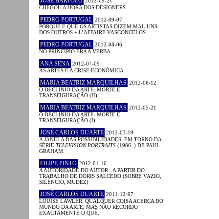
JOSÉ BÁRTOLO
2012-09-21
CHEGOU A HORA DOS DESIGNERS
PEDRO PORTUGAL
2012-09-07
PORQUE É QUE OS ARTISTAS DIZEM MAL UNS
DOS OUTROS + L’AFFAIRE VASCONCELOS
PEDRO PORTUGAL
2012-08-06
NO PRINCÍPIO ERA A VERBA
ANA SENA
2012-07-09
AS ARTES E A CRISE ECONÓMICA
MARIA BEATRIZ MARQUILHAS
2012-06-12
O DECLÍNIO DA ARTE: MORTE E
TRANSFIGURAÇÃO (II)
MARIA BEATRIZ MARQUILHAS
2012-05-21
O DECLÍNIO DA ARTE: MORTE E
TRANSFIGURAÇÃO (I)
JOSÉ CARLOS DUARTE
2012-03-19
A JANELA DAS POSSIBILIDADES. EM TORNO DA
SÉRIE
TELEVISION PORTRAITS
(1986–) DE PAUL
GRAHAM.
FILIPE PINTO
2012-01-16
A AUTORIDADE DO AUTOR - A PARTIR DO
TRABALHO DE DORIS SALCEDO (SOBRE VAZIO,
SILÊNCIO, MUDEZ)
JOSÉ CARLOS DUARTE
2011-12-07
LOUISE LAWLER. QUALQUER COISA ACERCA DO
MUNDO DA ARTE, MAS NÃO RECORDO
EXACTAMENTE O QUÊ.