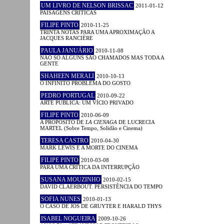
UM LIVRO DE NELSON BRISSAC
2011-01-12
PAISAGENS CRÍTICAS
FILIPE PINTO
2010-11-25
TRINTA NOTAS PARA UMA APROXIMAÇÃO A
JACQUES RANCIÈRE
PAULA JANUÁRIO
2010-11-08
NÃO SÓ ALGUNS SÃO CHAMADOS MAS TODA A
GENTE
SHAHEEN MERALI
2010-10-13
O INFINITO PROBLEMA DO GOSTO
PEDRO PORTUGAL
2010-09-22
ARTE PÚBLICA: UM VÍCIO PRIVADO
FILIPE PINTO
2010-06-09
A PROPÓSITO DE
LA CIENAGA
DE LUCRECIA
MARTEL (Sobre Tempo, Solidão e Cinema)
TERESA CASTRO
2010-04-30
MARK LEWIS E A MORTE DO CINEMA
FILIPE PINTO
2010-03-08
PARA UMA CRÍTICA DA INTERRUPÇÃO
SUSANA MOUZINHO
2010-02-15
DAVID CLAERBOUT. PERSISTÊNCIA DO TEMPO
SOFIA NUNES
2010-01-13
O CASO DE JOS DE GRUYTER E HARALD THYS
ISABEL NOGUEIRA
2009-10-26