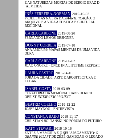
E AS NATUREZAS-MORTAS DE SÉRGIO BRAZ D
´ALMEIDA
INÊS FERREIRA-NORMAN
2019-10-05
PROBLEMAS NA ERA DA
SMARTIFICAÇÃO
: O
ARQUIVO E A VIDA ARTÍSTICA E CULTURAL
REGIONAL
CARLA CARBONE
2019-08-20
FERNANDO LEMOS DESIGNER
DONNY CORREIA
2019-07-18
ANA AMORIM: MAPAS MENTAIS DE UMA VIDA-
OBRA
CARLA CARBONE
2019-06-02
JOÃO ONOFRE - ONCE IN A LIFETIME [REPEAT]
LAURA CASTRO
2019-04-16
FORA DA CIDADE. ARTE E ARQUITECTURA E
LUGAR
ISABEL COSTA
2019-03-09
CURADORIA DA MEMÓRIA: HANS ULRICH
OBRIST
INTERVIEW PROJECT
BEATRIZ COELHO
2018-12-22
JOSEP MAYNOU - ENTREVISTA
CONSTANÇA BABO
2018-11-17
CHRISTIAN BOLTANSKI NO FÓRUM DO FUTURO
KATY STEWART
2018-10-16
ENTRE A MEMÓRIA E O SEU APAGAMENTO:
O
GRANDE KILAPY
DE ZÉZÉ GAMBOA E O LEGADO