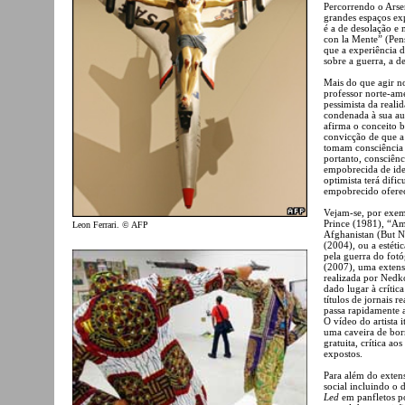
Percorrendo o Arsen
grandes espaços ex
é a de desolação e 
con la Mente” (Pens
que a experiência d
sobre a guerra, a d
Mais do que agir no
professor norte-ame
pessimista da reali
condenada à sua aut
afirma o conceito b
convicção de que a 
tomam consciência 
portanto, consciênc
empobrecida de ide
optimista terá difi
empobrecido oferec
Vejam-se, por exem
Prince (1981), “A
Leon Ferrari. © AFP
Afghanistan (But N
(2004), ou a estéti
pela guerra do fotó
(2007), uma extensa
realizada por Nedk
dado lugar à crític
títulos de jornais r
passa rapidamente a
O vídeo do artista
uma caveira de bor
gratuita, crítica ao
expostos.
Para além do extens
social incluindo o 
Led
em panfletos po