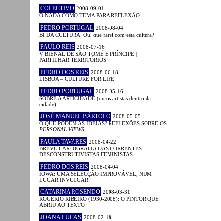
COLECTIVO
2008-09-01
O NADA COMO TEMA PARA REFLEXÃO
PEDRO PORTUGAL
2008-08-04
BI DA CULTURA. Ou, que farei com esta cultura?
PAULO REIS
2008-07-16
V BIENAL DE SÃO TOMÉ E PRÍNCIPE |
PARTILHAR TERRITÓRIOS
PEDRO DOS REIS
2008-06-18
LISBOA – CULTURE FOR LIFE
PEDRO PORTUGAL
2008-05-16
SOBRE A ARTICIDADE (ou os artistas dentro da
cidade)
JOSÉ MANUEL BÁRTOLO
2008-05-05
O QUE PODEM AS IDEIAS? REFLEXÕES SOBRE OS
PERSONAL VIEWS
PAULA TAVARES
2008-04-22
BREVE CARTOGRAFIA DAS CORRENTES
DESCONSTRUTIVISTAS FEMINISTAS
PEDRO DOS REIS
2008-04-04
IOWA: UMA SELECÇÃO IMPROVÁVEL, NUM
LUGAR INVULGAR
CATARINA ROSENDO
2008-03-31
ROGÉRIO RIBEIRO (1930-2008): O PINTOR QUE
ABRIU AO TEXTO
JOANA LUCAS
2008-02-18