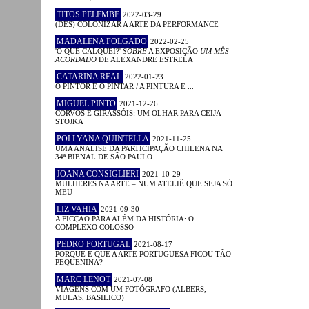
TITOS PELEMBE
2022-03-29
(DES) COLONIZAR A ARTE DA PERFORMANCE
MADALENA FOLGADO
2022-02-25
'O QUE CALQUEI?'
SOBRE
A EXPOSIÇÃO
UM MÊS
ACORDADO
DE ALEXANDRE ESTRELA
CATARINA REAL
2022-01-23
O PINTOR E O PINTAR / A PINTURA E ...
MIGUEL PINTO
2021-12-26
CORVOS E GIRASSÓIS: UM OLHAR PARA CEIJA
STOJKA
POLLYANA QUINTELLA
2021-11-25
UMA ANÁLISE DA PARTICIPAÇÃO CHILENA NA
34ª BIENAL DE SÃO PAULO
JOANA CONSIGLIERI
2021-10-29
MULHERES NA ARTE – NUM ATELIÊ QUE SEJA SÓ
MEU
LIZ VAHIA
2021-09-30
A FICÇÃO PARA ALÉM DA HISTÓRIA: O
COMPLEXO COLOSSO
PEDRO PORTUGAL
2021-08-17
PORQUE É QUE A ARTE PORTUGUESA FICOU TÃO
PEQUENINA?
MARC LENOT
2021-07-08
VIAGENS COM UM FOTÓGRAFO (ALBERS,
MULAS, BASILICO)