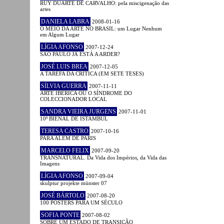
RUY DUARTE DE CARVALHO: pela miscigenação das
artes
DANIELA LABRA
2008-01-16
O MEIO DA ARTE NO BRASIL: um Lugar Nenhum
em Algum Lugar
LÍGIA AFONSO
2007-12-24
SÃO PAULO JÁ ESTÁ A ARDER?
JOSÉ LUIS BREA
2007-12-05
A TAREFA DA CRÍTICA (EM SETE TESES)
SÍLVIA GUERRA
2007-11-11
ARTE IBÉRICA OU O SÍNDROME DO
COLECCIONADOR LOCAL
SANDRA VIEIRA JURGENS
2007-11-01
10ª BIENAL DE ISTAMBUL
TERESA CASTRO
2007-10-16
PARA ALÉM DE PARIS
MARCELO FELIX
2007-09-20
TRANSNATURAL. Da Vida dos Impérios, da Vida das
Imagens
LÍGIA AFONSO
2007-09-04
skulptur projekte münster 07
JOSÉ BÁRTOLO
2007-08-20
100 POSTERS PARA UM SÉCULO
SOFIA PONTE
2007-08-02
SOBRE UM ESTADO DE TRANSIÇÃO