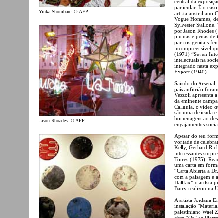
central da exposiç
particular. É o cas
Yinka Shonibare. © AFP
artista australiano
Vogue Hommes, dei
Sylvester Stallone.
por Jason Rhodes (1
plumas e penas de 
para os genitais fe
incompreensível qu
(1971) “Seven Inte
intelectuais na soc
integrado nesta exp
Export (1940).
Saindo do Arsenal, 
país anfitrião for
Vezzoli apresenta 
da eminente campan
Calígula, o vídeo q
são uma delicada e
homenagem ao desen
Jason Rhoades. © AFP
engajamentos sociai
Apesar do seu forma
vontade de celebrar
Kelly, Gerhard Ric
interessantes surp
Torres (1975). Reac
uma carta em format
“Carta Abierta a Dr
com a paisagem e a
Halifax” o artista
Barry realizou na 
A artista Jordana 
instalação “Material
palestiniano Wael 
obra “Or” de Pier