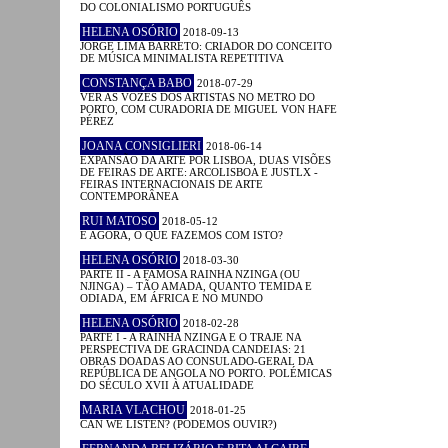
DO COLONIALISMO PORTUGUÊS
HELENA OSÓRIO
2018-09-13
JORGE LIMA BARRETO: CRIADOR DO CONCEITO
DE MÚSICA MINIMALISTA REPETITIVA
CONSTANÇA BABO
2018-07-29
VER AS VOZES DOS ARTISTAS NO METRO DO
PORTO, COM CURADORIA DE MIGUEL VON HAFE
PÉREZ
JOANA CONSIGLIERI
2018-06-14
EXPANSÃO DA ARTE POR LISBOA, DUAS VISÕES
DE FEIRAS DE ARTE: ARCOLISBOA E JUSTLX -
FEIRAS INTERNACIONAIS DE ARTE
CONTEMPORÂNEA
RUI MATOSO
2018-05-12
E AGORA, O QUE FAZEMOS COM ISTO?
HELENA OSÓRIO
2018-03-30
PARTE II - A FAMOSA RAINHA NZINGA (OU
NJINGA) – TÃO AMADA, QUANTO TEMIDA E
ODIADA, EM ÁFRICA E NO MUNDO
HELENA OSÓRIO
2018-02-28
PARTE I - A RAINHA NZINGA E O TRAJE NA
PERSPECTIVA DE GRACINDA CANDEIAS: 21
OBRAS DOADAS AO CONSULADO-GERAL DA
REPÚBLICA DE ANGOLA NO PORTO. POLÉMICAS
DO SÉCULO XVII À ATUALIDADE
MARIA VLACHOU
2018-01-25
CAN WE LISTEN? (PODEMOS OUVIR?)