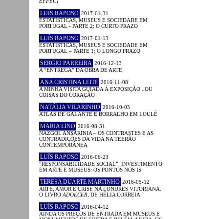
EFFECT
LUÍS RAPOSO
2017-01-31
ESTATÍSTICAS, MUSEUS E SOCIEDADE EM
PORTUGAL - PARTE 2: O CURTO PRAZO
LUÍS RAPOSO
2017-01-13
ESTATÍSTICAS, MUSEUS E SOCIEDADE EM
PORTUGAL – PARTE 1: O LONGO PRAZO
SERGIO PARREIRA
2016-12-13
A “ENTREGA” DA OBRA DE ARTE
ANA CRISTINA LEITE
2016-11-08
A MINHA VISITA GUIADA À EXPOSIÇÃO...OU
COISAS DO CORAÇÃO
NATÁLIA VILARINHO
2016-10-03
ATLAS DE GALANTE E BORRALHO EM LOULÉ
MARIA LIND
2016-08-31
NAZGOL ANSARINIA – OS CONTRASTES E AS
CONTRADIÇÕES DA VIDA NA TEERÃO
CONTEMPORÂNEA
LUÍS RAPOSO
2016-06-23
“RESPONSABILIDADE SOCIAL”, INVESTIMENTO
EM ARTE E MUSEUS: OS PONTOS NOS IS
TERESA DUARTE MARTINHO
2016-05-12
ARTE, AMOR E CRISE NA LONDRES VITORIANA.
O LIVRO
ADOECER
, DE HÉLIA CORREIA
LUÍS RAPOSO
2016-04-12
AINDA OS PREÇOS DE ENTRADA EM MUSEUS E