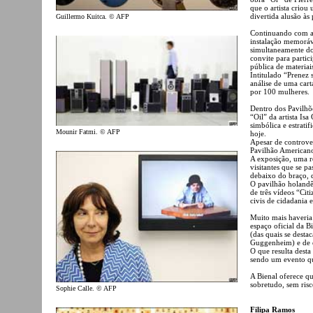
que o artista criou
divertida alusão às
Guillermo Kuitca. © AFP
Continuando com a 
instalação memoráv
simultaneamente do
convite para parti
pública de materiais
Intitulado “Prenez 
análise de uma cart
por 100 mulheres.
Dentro dos Pavilhõ
“Oil” da artista Is
simbólica e estrati
Mounir Fatmi. © AFP
hoje.
Apesar de controver
Pavilhão Americano 
A exposição, uma r
visitantes que se p
debaixo do braço, 
O pavilhão holandê
de três vídeos “Cit
civis de cidadania e
Muito mais haveria 
espaço oficial da B
(das quais se dest
Guggenheim) e de e
O que resulta desta
sendo um evento qu
A Bienal oferece q
sobretudo, sem risc
Sophie Calle. © AFP
Filipa Ramos