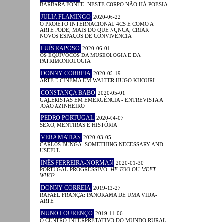
BÁRBARA FONTE: NESTE CORPO NÃO HÁ POESIA
JULIA FLAMINGO
2020-06-22
O PROJETO INTERNACIONAL 4CS E COMO A
ARTE PODE, MAIS DO QUE NUNCA, CRIAR
NOVOS ESPAÇOS DE CONVIVÊNCIA
LUÍS RAPOSO
2020-06-01
OS EQUÍVOCOS DA MUSEOLOGIA E DA
PATRIMONIOLOGIA
DONNY CORREIA
2020-05-19
ARTE E CINEMA EM WALTER HUGO KHOURI
CONSTANÇA BABO
2020-05-01
GALERISTAS EM EMERGÊNCIA - ENTREVISTA A
JOÃO AZINHEIRO
PEDRO PORTUGAL
2020-04-07
SEXO, MENTIRAS E HISTÓRIA
VERA MATIAS
2020-03-05
CARLOS BUNGA: SOMETHING NECESSARY AND
USEFUL
INÊS FERREIRA-NORMAN
2020-01-30
PORTUGAL PROGRESSIVO:
ME TOO
OU
MEET
WHO
?
DONNY CORREIA
2019-12-27
RAFAEL FRANÇA: PANORAMA DE UMA VIDA-
ARTE
NUNO LOURENÇO
2019-11-06
O CENTRO INTERPRETATIVO DO MUNDO RURAL