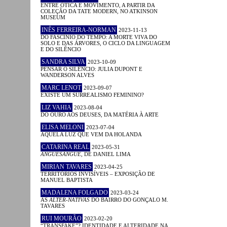
ENTRE ÓTICA E MOVIMENTO, A PARTIR DA
COLEÇÃO DA TATE MODERN, NO ATKINSON
MUSEUM
INÊS FERREIRA-NORMAN
2023-11-13
DO FASCÍNIO DO TEMPO: A MORTE VIVA DO
SOLO E DAS ÁRVORES, O CICLO DA LINGUAGEM
E DO SILÊNCIO
SANDRA SILVA
2023-10-09
PENSAR O SILÊNCIO: JULIA DUPONT E
WANDERSON ALVES
MARC LENOT
2023-09-07
EXISTE UM SURREALISMO FEMININO?
LIZ VAHIA
2023-08-04
DO OURO AOS DEUSES, DA MATÉRIA À ARTE
ELISA MELONI
2023-07-04
AQUELA LUZ QUE VEM DA HOLANDA
CATARINA REAL
2023-05-31
ANGUESÂNGUE
, DE DANIEL LIMA
MIRIAN TAVARES
2023-04-25
TERRITÓRIOS INVISÍVEIS – EXPOSIÇÃO DE
MANUEL BAPTISTA
MADALENA FOLGADO
2023-03-24
AS
ALTER-NATIVAS
DO BAIRRO DO GONÇALO M.
TAVARES
RUI MOURÃO
2023-02-20
“TRANSFAKE”? IDENTIDADE E ALTERIDADE NA