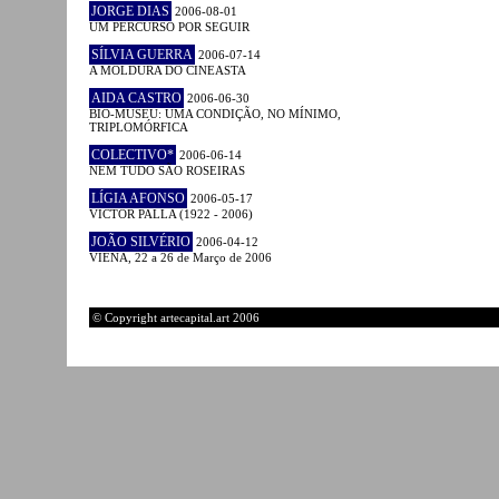
JORGE DIAS
2006-08-01
UM PERCURSO POR SEGUIR
SÍLVIA GUERRA
2006-07-14
A MOLDURA DO CINEASTA
AIDA CASTRO
2006-06-30
BIO-MUSEU: UMA CONDIÇÃO, NO MÍNIMO,
TRIPLOMÓRFICA
COLECTIVO*
2006-06-14
NEM TUDO SÃO ROSEIRAS
LÍGIA AFONSO
2006-05-17
VICTOR PALLA (1922 - 2006)
JOÃO SILVÉRIO
2006-04-12
VIENA, 22 a 26 de Março de 2006
© Copyright artecapital.art 2006