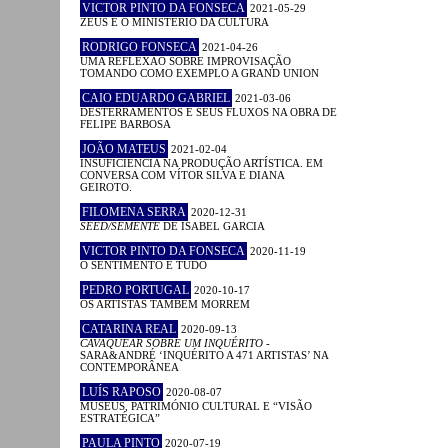
VICTOR PINTO DA FONSECA
2021-05-29
ZEUS E O MINISTÉRIO DA CULTURA
RODRIGO FONSECA
2021-04-26
UMA REFLEXÃO SOBRE IMPROVISAÇÃO
TOMANDO COMO EXEMPLO A GRAND UNION
CAIO EDUARDO GABRIEL
2021-03-06
DESTERRAMENTOS E SEUS FLUXOS NA OBRA DE
FELIPE BARBOSA
JOÃO MATEUS
2021-02-04
INSUFICIÊNCIA NA PRODUÇÃO ARTÍSTICA. EM
CONVERSA COM VÍTOR SILVA E DIANA
GEIROTO.
FILOMENA SERRA
2020-12-31
SEED/SEMENTE
DE ISABEL GARCIA
VICTOR PINTO DA FONSECA
2020-11-19
O SENTIMENTO É TUDO
PEDRO PORTUGAL
2020-10-17
OS ARTISTAS TAMBÉM MORREM
CATARINA REAL
2020-09-13
CAVAQUEAR SOBRE UM INQUÉRITO
-
SARA&ANDRÉ ‘INQUÉRITO A 471 ARTISTAS’ NA
CONTEMPORÂNEA
LUÍS RAPOSO
2020-08-07
MUSEUS, PATRIMÓNIO CULTURAL E “VISÃO
ESTRATÉGICA”
PAULA PINTO
2020-07-19