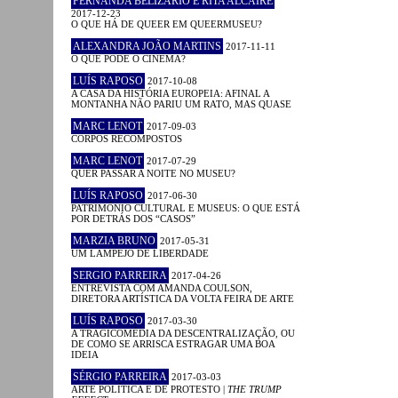
FERNANDA BELIZÁRIO E RITA ALCAIRE
2017-12-23
O QUE HÁ DE QUEER EM QUEERMUSEU?
ALEXANDRA JOÃO MARTINS
2017-11-11
O QUE PODE O CINEMA?
LUÍS RAPOSO
2017-10-08
A CASA DA HISTÓRIA EUROPEIA: AFINAL A
MONTANHA NÃO PARIU UM RATO, MAS QUASE
MARC LENOT
2017-09-03
CORPOS RECOMPOSTOS
MARC LENOT
2017-07-29
QUER PASSAR A NOITE NO MUSEU?
LUÍS RAPOSO
2017-06-30
PATRIMÓNIO CULTURAL E MUSEUS: O QUE ESTÁ
POR DETRÁS DOS “CASOS”
MARZIA BRUNO
2017-05-31
UM LAMPEJO DE LIBERDADE
SERGIO PARREIRA
2017-04-26
ENTREVISTA COM AMANDA COULSON,
DIRETORA ARTÍSTICA DA VOLTA FEIRA DE ARTE
LUÍS RAPOSO
2017-03-30
A TRAGICOMÉDIA DA DESCENTRALIZAÇÃO, OU
DE COMO SE ARRISCA ESTRAGAR UMA BOA
IDEIA
SÉRGIO PARREIRA
2017-03-03
ARTE POLÍTICA E DE PROTESTO |
THE TRUMP