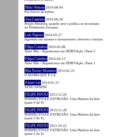
Mike Watson
2014-08-04
Em louvor da beleza
Ana Catarino
2014-06-28
Project Herácles, quando arte e política se encontram
no Parlamento Europeu
Luís Raposo
2014-05-27
Ingressos em museus e monumentos: desvario e miopia
Filipa Coimbra
2014-05-06
Tanto Mar - Arquitectura em DERIVAção | Parte 2
Filipa Coimbra
2014-04-15
Tanto Mar - Arquitectura em DERIVAção | Parte 1
Rita Xavier Monteiro
2014-02-25
O AGORA QUE É LÁ
Aimee Lin
2014-01-15
ZENG FANZHI
FILIPE PINTO
2013-12-20
PERSPECTIVA E EXTRUSÃO. Uma História da Arte
(parte 4 de 4)
FILIPE PINTO
2013-11-28
PERSPECTIVA E EXTRUSÃO. Uma História da Arte
(parte 3 de 4)
FILIPE PINTO
2013-10-25
PERSPECTIVA E EXTRUSÃO. Uma História da Arte
(parte 2 de 4)