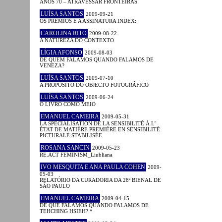
ANOS 70 – ATRAVESSAR FRONTEIRAS
LUÍSA SANTOS
2009-09-21
OS PRÉMIOS E A ASSINATURA INDEX:
CAROLINA RITO
2009-08-22
A NATUREZA DO CONTEXTO
LÍGIA AFONSO
2009-08-03
DE QUEM FALAMOS QUANDO FALAMOS DE
VENEZA?
LUÍSA SANTOS
2009-07-10
A PROPÓSITO DO OBJECTO FOTOGRÁFICO
LUÍSA SANTOS
2009-06-24
O LIVRO COMO MEIO
EMANUEL CAMEIRA
2009-05-31
LA SPÉCIALISATION DE LA SENSIBILITÉ À L’
ÉTAT DE MATIÈRE PREMIÈRE EN SENSIBILITÉ
PICTURALE STABILISÉE
ROSANA SANCIN
2009-05-23
RE.ACT FEMINISM_Liubliana
IVO MESQUITA E ANA PAULA COHEN
2009-
05-03
RELATÓRIO DA CURADORIA DA 28ª BIENAL DE
SÃO PAULO
EMANUEL CAMEIRA
2009-04-15
DE QUE FALAMOS QUANDO FALAMOS DE
TEHCHING HSIEH? *