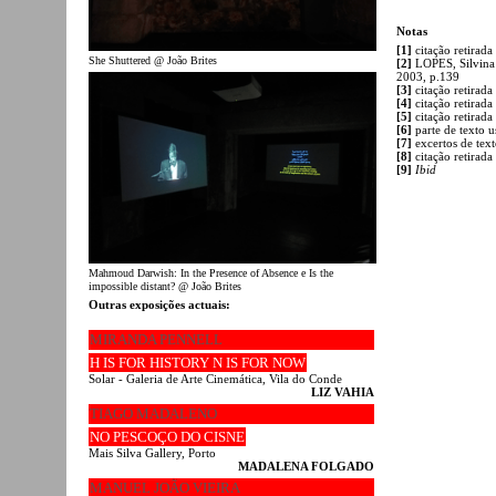
Notas
[1]
citação retirada
She Shuttered @ João Brites
[2]
LOPES, Silvina 
2003, p.139
[3]
citação retirad
[4]
citação retirada
[5]
citação retirad
[6]
parte de texto 
[7]
excertos de tex
[8]
citação retirad
[9]
Ibid
Mahmoud Darwish: In the Presence of Absence e Is the
impossible distant? @ João Brites
Outras exposições actuais:
MIRANDA PENNELL
H IS FOR HISTORY N IS FOR NOW
Solar - Galeria de Arte Cinemática, Vila do Conde
LIZ VAHIA
TIAGO MADALENO
NO PESCOÇO DO CISNE
Mais Silva Gallery, Porto
MADALENA FOLGADO
MANUEL JOÃO VIEIRA