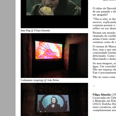
O vídeo de Darwish 
de um passado e de
ser apagada?
“This is why, in th
escreve, explicand
conjunta perante o 
reflect on our shar
Irani Bag @ Filipa Almeida
Perante um mundo o
chamado de confli
artista é bem vind
continue como de 
O cinema de Marya
fixo, mas o que es
comunidade fundada
deformado. Como di
Descolando e deslo
As suas imagens, n
água. Um contrafeit
Não me esqueço da 
Este é precisamente
Não ter outra coisa
Codenames (ongoing) @ João Brites
:::
Filipa Almeida
(199
Licenciada em Ciê
e Mestrado em Prát
(2022)
Toshiba Dr
entre curadoria, edi
complementam mutu