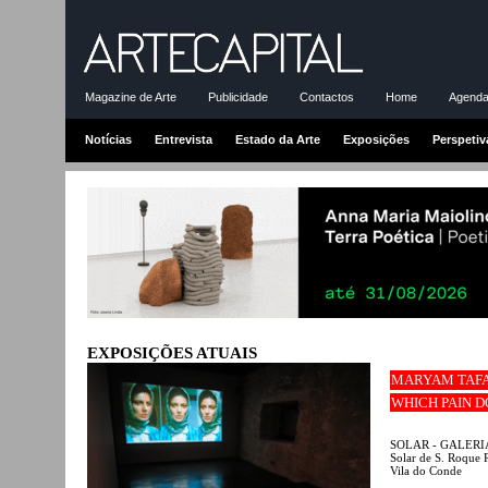
Magazine de Arte
Publicidade
Contactos
Home
Agenda-
Notícias
Entrevista
Estado da Arte
Exposições
Perspetiv
EXPOSIÇÕES ATUAIS
MARYAM TAF
WHICH PAIN D
SOLAR - GALERI
Solar de S. Roque 
Vila do Conde