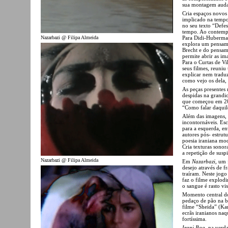
sua montagem audaci
Cria espaços novos
implicado na tempo
no seu texto “Defes
tempo. Ao contempo
Para Didi-Huberma
Nazarbazi @ Filipa Almeida
explora um pensame
Brecht e do pensa
permite abrir as im
Para o Curtas de V
seus filmes, reuni
explicar nem traduz
como vejo os dela
As peças presentes 
despidas na grandi
que começou em 20
“Como falar daquilo
Além das imagens, 
incontornáveis. Esc
para a esquerda, en
autores pós- estrut
poesia iraniana mo
Cria texturas sonor
a repetição de sus
Nazarbazi @ Filipa Almeida
Em
Nazarbazi
, um 
desejo através de f
traíram. Neste jogo
faz o filme explod
o sangue é rasto v
Momento central do
pedaço de pão na b
filme “Sheida” (Kam
ecrãs iranianos naqu
fortíssima.
Irani Bag
, na verd