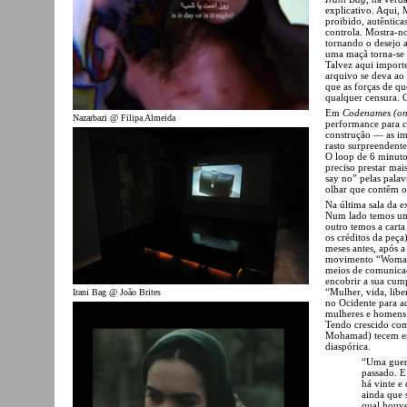
explicativo. Aqui,
proibido, autêntica
controla. Mostra-no
tornando o desejo a
uma maçã torna-se 
Talvez aqui import
arquivo se deva ao 
que as forças de que
qualquer censura. O
Em
Codenames (o
Nazarbazi @ Filipa Almeida
performance para c
construção — as i
rasto surpreendente
O loop de 6 minut
preciso prestar ma
say no” pelas pal
olhar que contêm 
Na última sala da 
Num lado temos um 
outro temos a car
os créditos da peça
meses antes, após 
movimento “Woman,
meios de comunicaçã
encobrir a sua cump
“Mulher, vida, libe
Irani Bag @ João Brites
no Ocidente para a
mulheres e homens 
Tendo crescido com
Mohamad) tecem est
diaspórica.
“Uma guer
passado. E
há vinte e
ainda que 
qual houve