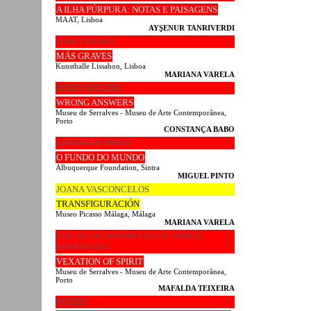
A ILHA PÚRPURA: NOTAS E PAISAGENS
MAAT, Lisboa
AYŞENUR TANRIVERDI
JUNE CRESPO
MÁS GRAVES
Kunsthalle Lissabon, Lisboa
MARIANA VARELA
JENNY HOLZER
WRONG ANSWERS
Museu de Serralves - Museu de Arte Contemporânea,
Porto
CONSTANÇA BABO
GRADA KILOMBA
O FUNDO DO MUNDO
Albuquerque Foundation, Sintra
MIGUEL PINTO
JOANA VASCONCELOS
TRANSFIGURACIÓN
Museo Picasso Málaga, Málaga
MARIANA VARELA
THE DUERCKHEIM COLLECTION X
SERRALVES
VEXATION OF SPIRIT
Museu de Serralves - Museu de Arte Contemporânea,
Porto
MAFALDA TEIXEIRA
MUZEU