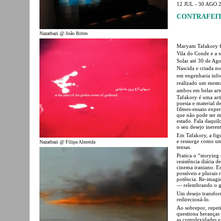
12 JUL - 30 AGO 
CONTRAFEIT
Nazarbazi @ João Brites
Maryam Tafakory foi
Vila do Conde e a s
Solar até 30 de Ago
Nascida e criada n
em engenharia infor
realizado um mestr
ambos em belas art
Tafakory é uma arti
poesia e material d
filmes-ensaio expe
que não pode ser m
estado. Fala daquil
o seu desejo inerent
Em Tafakory, a fig
e ressurge como um
Nazarbazi @ Filipa Almeida
tensas.
Pratica o “storyin
resistência diária 
cinema iraniano. E
possíveis e plurais
potência. Re-imagin
— relembrando o ge
Um desejo transfor
redirecioná-lo.
Ao sobrepor, repeti
questiona heranças e
as complexidades e